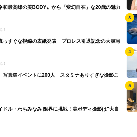
令和最高峰の美BODY〟から「変幻自在」な20歳の魅力
集部
真っすぐな視線の表紙発表 プロレス引退記念の大胆写
集部
 写真集イベントに200人 スタミナありすぎな撮影こ
イドル・わちみなみ 限界に挑戦！美ボディ撮影は”大自