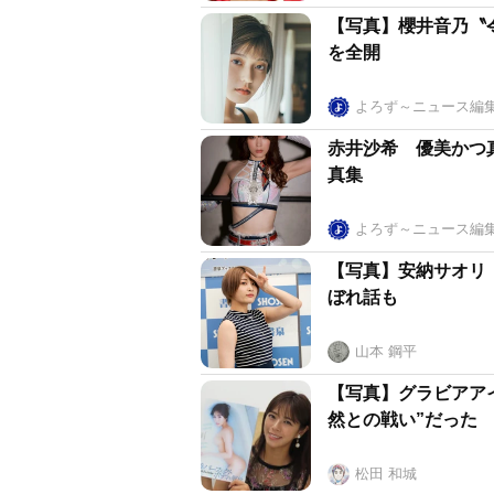
【写真】櫻井音乃〝
を全開
よろず～ニュース編
赤井沙希 優美かつ
真集
よろず～ニュース編
【写真】安納サオリ
ぼれ話も
山本 鋼平
【写真】グラビアア
然との戦い”だった
松田 和城