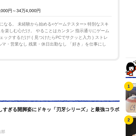
00円～34万4,000円
なる。 未経験から始める<ゲームテスター> 特別なスキ
を楽しむ心だけ。 やることはカンタン 指示通りにゲーム
ックするだけ! ( 見つけたらPCでサクッと入力 ) ストレ
ルマ・営業なし 残業・休日出勤なし 「好き」を仕事にし
しすぎる開脚姿にドキッ「刃牙シリーズ」と最強コラボ
集部