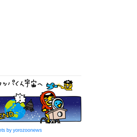
アクセスランキング
結婚生活18年でトレンディ俳
優と離婚 カリスマモデル55
歳 LAで衝撃透明感「えっ
若い〜びっくり」
よろず～ニュース編集部