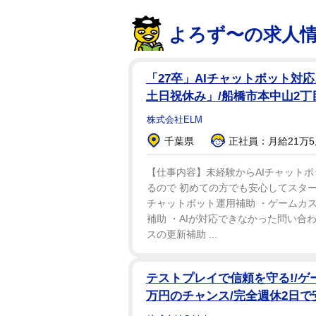
よろず〜の求人
「27卒」AIチャットボット対
土日祝休み」/船橋市本中山2丁
株式会社ELM
千葉県
正社員：月給21万5,6
【仕事内容】未経験からAIチャットボ
るので 初めての方でも安心してスタート
チャットボット運用補助 ・ゲームカ
補助 ・AIが対応できなかった問い合
スの更新補助 ...
テストプレイで信頼を守る!/ゲー
万円のチャンス/完全週休2日