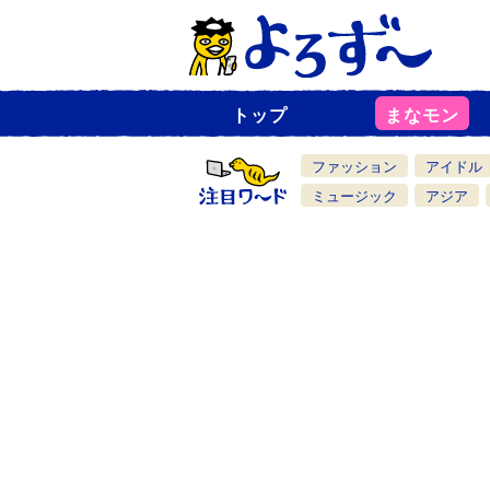
トップ
まなモン
ニ
ュ
ー
ファッション
アイドル
ス
一
ミュージック
アジア
覧