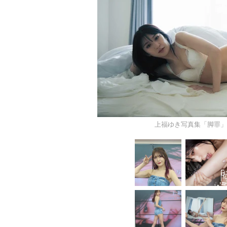
上福ゆき写真集「脚罪」