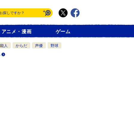
アニメ・漫画
ゲーム
能人
からだ
声優
野球
る