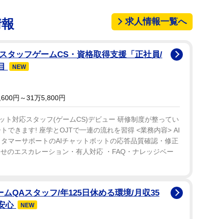
求人情報一覧へ
情報
応スタッフゲームCS・資格取得支援「正社員/
目
NEW
00円～31万5,800円
ット対応スタッフ(ゲームCS)デビュー 研修制度が整ってい
できます! 座学とOJTで一連の流れを習得 <業務内容> AI
スタマーサポートのAIチャットボットの応答品質確認・修正
わせのエスカレーション・有人対応 ・FAQ・ナレッジベー
ムQAスタッフ/年125日休める環境/月収35
で安心
NEW