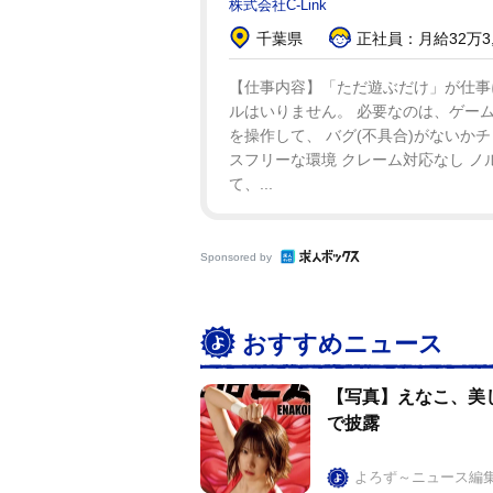
株式会社C-Link
千葉県
正社員：月給32万3,0
【仕事内容】「ただ遊ぶだけ」が仕事に
ルはいりません。 必要なのは、ゲーム
を操作して、 バグ(不具合)がないかチェ
スフリーな環境 クレーム対応なし ノ
て、...
Sponsored by
おすすめニュース
【写真】えなこ、美
で披露
よろず～ニュース編