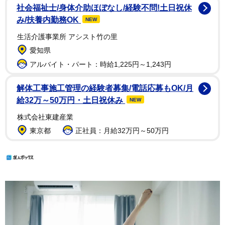
社会福祉士/身体介助ほぼなし/経験不問!土日祝休
み/扶養内勤務OK
NEW
生活介護事業所 アシスト竹の里
愛知県
アルバイト・パート：時給1,225円～1,243円
解体工事施工管理の経験者募集/電話応募もOK/月
給32万～50万円・土日祝休み
NEW
株式会社東建産業
東京都
正社員：月給32万円～50万円