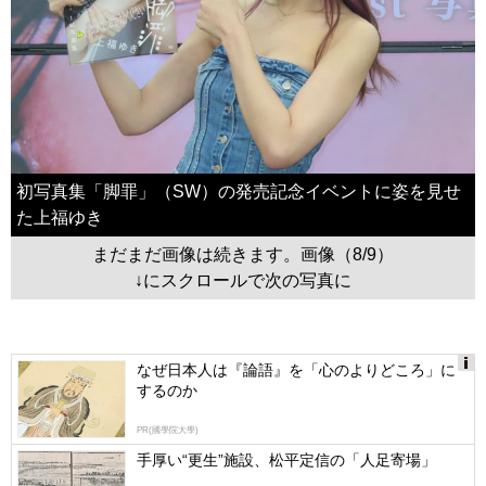
初写真集「脚罪」（SW）の発売記念イベントに姿を見せ
た上福ゆき
まだまだ画像は続きます。画像（8/9）
↓にスクロールで次の写真に
なぜ日本人は『論語』を「心のよりどころ」に
するのか
Ads
by
PR(國學院大學)
logly
手厚い“更生”施設、松平定信の「人足寄場」