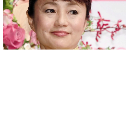
「高速で追突された」女性フリーアナが災難続き 納車1年のレンジ
ローバーにドン！7月にはパンク、大転倒も
よろず～ニュース編集部
2026.08.09
有村架純の姉・藍里「また行きたい」タンクトップで
金沢、富山を満喫「横顔きれい」「素敵な時間」の声
よろず～ニュース編集部
2026.08.09
兄3人も俳優、娘は資産1500億円のモデル 芸能一家の
俳優、絶頂期に消えた理由は「トム・クルーズになり
たくなかったから」
海外エンタメ
2026.08.09