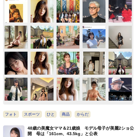
フォト
スポーツ
ひと
商品
からだ
48歳の美魔女ママ＆21歳娘 モデル母子が美麗2ショ公
開 母は「161cm、43.5kg」と公表