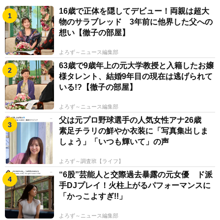
16歳で正体を隠してデビュー！両親は超大
物のサラブレッド 3年前に他界した父への
想い【徹子の部屋】
よろず～ニュース編集部
63歳で9歳年上の元大学教授と入籍したお嬢
様タレント、結婚9年目の現在は逃げられて
いる!?【徹子の部屋】
よろず～ニュース編集部
父は元プロ野球選手の人気女性アナ26歳
素足チラリの鮮やか衣装に「写真集出しま
しょう」「いつも輝いて」の声
よろず～調査班【ライフ】
“6股”芸能人と交際過去暴露の元女優 ド派
手DJプレイ！火柱上がるパフォーマンスに
「かっこよすぎ!!」
よろず～ニュース編集部