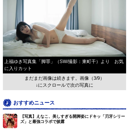
上福ゆき写真集「脚罪」（SW/撮影：東町干）より お気
に入りカット
まだまだ画像は続きます。画像（3/9）
↓にスクロールで次の写真に
おすすめニュース
【写真】えなこ、美しすぎる開脚姿にドキッ「刃牙シリー
ズ」と最強コラボで披露