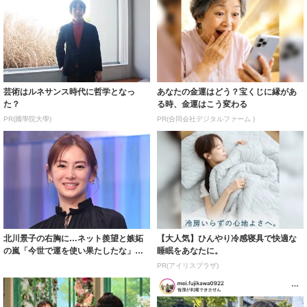
芸術はルネサンス時代に哲学となっ
あなたの金運はどう？宝くじに縁があ
た？
る時、金運はこう変わる
PR(國學院大學)
PR(合同会社デジタルファーム )
北川景子の右胸に…ネット羨望と嫉妬
【大人気】ひんやり冷感寝具で快適な
の嵐「今世で運を使い果たしたな」
睡眠をあなたに。
「ガッツリ行っ...
PR(アイリスプラザ)