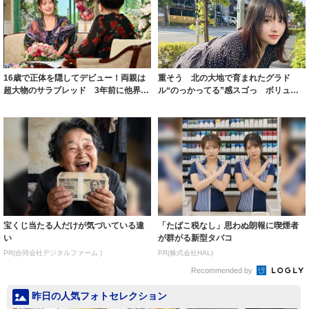
16歳で正体を隠してデビュー！両親は
重そう 北の大地で育まれたグラド
超大物のサラブレッド 3年前に他界し
ル“のっかってる”感スゴっ ボリュー
た父への...
ミー連発「ア...
宝くじ当たる人だけが気づいている違
「たばこ税なし」思わぬ朗報に喫煙者
い
が群がる新型タバコ
PR(合同会社デジタルファーム )
PR(株式会社HAL)
Recommended by
昨日の人気フォトセレクション