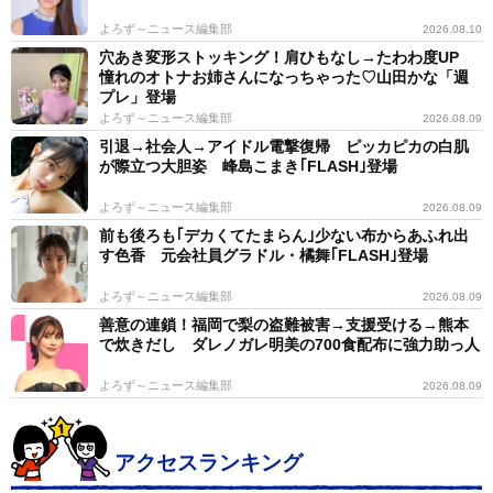
よろず～ニュース編集部
2026.08.10
穴あき変形ストッキング！肩ひもなし→たわわ度UP
憧れのオトナお姉さんになっちゃった♡山田かな「週
プレ」登場
よろず～ニュース編集部
2026.08.09
引退→社会人→アイドル電撃復帰 ピッカピカの白肌
が際立つ大胆姿 峰島こまき｢FLASH｣登場
よろず～ニュース編集部
2026.08.09
前も後ろも｢デカくてたまらん｣少ない布からあふれ出
す色香 元会社員グラドル・橘舞｢FLASH｣登場
よろず～ニュース編集部
2026.08.09
善意の連鎖！福岡で梨の盗難被害→支援受ける→熊本
で炊きだし ダレノガレ明美の700食配布に強力助っ人
よろず～ニュース編集部
2026.08.09
アクセスランキング