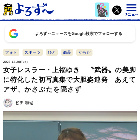
よろず～ニュースをGoogle検索でフォローする
フォト
スポーツ
ひと
商品
からだ
2023.12.26(Tue)
女子レスラー・上福ゆき 〝武器〟の美脚
に特化した初写真集で大胆姿連発 あえて
アザ、かさぶたを隠さず
松田 和城