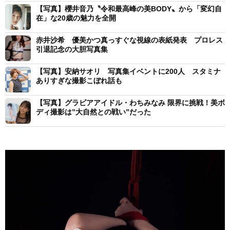
【写真】櫻井音乃〝令和最高峰の美BODY〟から「変幻自
在」な20歳の魅力を全開
赤井沙希 優美かつ真っすぐな視線の表紙発表 プロレス
引退記念の大胆写真集
【写真】安納サオリ 写真集イベントに200人 スタミナ
ありすぎな撮影こぼれ話も
【写真】グラビアアイドル・わちみなみ 限界に挑戦！美ボ
ディ撮影は”大自然との戦い”だった