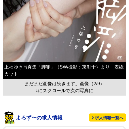
上福ゆき写真集「脚罪」（SW/撮影：東町干）より 表紙
カット
まだまだ画像は続きます。画像（2/9）
↓にスクロールで次の写真に
よろず〜の求人情報
求人情報一覧へ