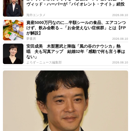
ヴィッド・ハーバーが「バイオレント・ナイト」続投
海外エンタメ
2026.08.10
資産5000万円なのに…半額シールの食品、エアコンつ
けず、飲み会断る→「お金使えない症候群」とは【FP
が解説】
夢書房
2026.08.10
安田成美 木梨憲武と降臨「風の谷のナウシカ」熱
唱 夫も写真アップ 結婚32年「感動で何も言う事は
ない」
よろず～ニュース編集部
2026.08.10