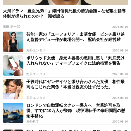
大河ドラマ「豊臣兄弟！」織田信長死後の清須会議→なぜ集団指導
体制が採られたのか？ 識者語る
濱田 浩一郎
2026.08.10
芸能一家の「ユーフォリア」出演女優 ピンチ乗り越
え監督デビュー作が劇場公開へ 配給会社が経営難
海外エンタメ
2026.08.10
ボリウッド女優 身元＆容姿の悪用に怒り「到底受け
入れられない」ディープフェイクに法的措置を警告
海外エンタメ
2026.08.10
子役時代にゼンデイヤと張り合わされた女優 相性最
高もこじれた関係「本当は親友のはずだった」
海外エンタメ
2026.08.10
ロンドンで自動運転タクシー導入へ 営業許可を取
得、すでに10万人が登録 現役運転手の雇用問題の懸
念本格化
海外科学
2026.08.10