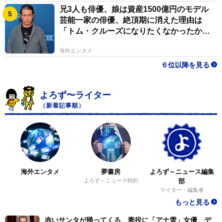
兄3人も俳優、娘は資産1500億円のモデル
芸能一家の俳優、絶頂期に消えた理由は
「トム・クルーズになりたくなかったか
ら」
海外エンタメ
６位以降を見る
よろず〜ライター
（新着記事順）
海外エンタメ
夢書房
よろず～ニュース編集
よろず～ニュース特約
部
ライター・編集者
もっと見る
赤いサンタが帰ってくる 妻役に「アナ雪」女優 デ