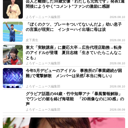
芸人と離婚した38歳女優「わたしも元気です」発表1週
間後にようやく“コメント”ファンの激励に感謝
よろず～ニュース編集部
2026.08.10
「ぼくのクツ、ブレーキついてないんだよ」幼い息子
の言葉が現実に インターハイ出場に母は涙
皮下勇生
2026.08.10
東大「実験講座」に慶応大卒→広告代理店勤務→転身
のアイドルが登壇 夏目志穂「生きていたらこんなこ
とも」
よろず～ニュース編集部
2026.08.10
今年5月デビューのアイドル 事務所の｢事業継続が困
難｣で電撃解散 メンバーは呆然｢本当に悔しい｣
よろず～ニュース編集部
2026.08.10
グラビア話題の44歳・竹中知華アナ「暴風警報解除」
でワンピの裾を絡げ海堪能 「2D画像なのに3D感」の
声
よろず～ニュース編集部
2026.08.09