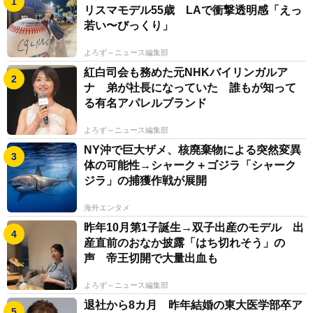
リスマモデル55歳 LAで衝撃透明感「えっ
若い〜びっくり」
よろず～ニュース編集部
紅白司会も務めた元NHKバイリンガルア
ナ 弟が社長になっていた 誰もが知って
る有名アパレルブランド
よろず～ニュース編集部
NY沖で巨大ザメ、核廃棄物による突然変異
体の可能性→シャーク＋ゴジラ「シャーク
ジラ」の捕獲作戦が展開
海外エンタメ
昨年10月第1子誕生→双子出産のモデル 出
産直前のおなか披露「はち切れそう」の
声 帝王切開で大量出血も
よろず～ニュース編集部
退社から8カ月 昨年結婚の東大医学部卒ア