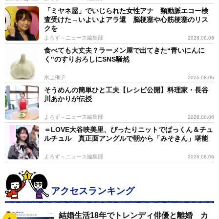
「ミヤネ屋」でいじられた女性アナ 頸動脈エコー検
査受けた→いよいよアラ還 脳梗塞や心筋梗塞のリス
クを
よろず～ニュース編集部
2026.08.06
食べても大丈夫？ラーメン屋で出てきた“青いにんに
く"のすりおろしにSNS騒然
水上侑子
2026.08.06
そうめんの簡単ひと工夫【レシピ公開】料理家・長谷
川あかりが伝授
よろず～ニュース編集部
2026.08.06
＝LOVE大谷映美里、ぴったりニットでぱっくん＆チュ
ルチュル 真正面アングルで朝から「みそきん」堪能
よろず～ニュース編集部
2026.08.06
アクセスランキング
結婚生活18年でトレンディ俳優と離婚 カ