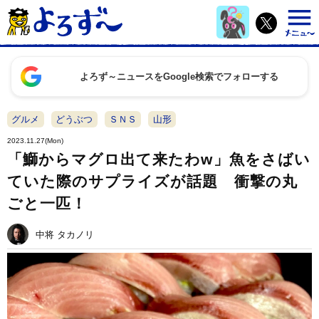
よろず～ニュースをGoogle検索でフォローする
グルメ
どうぶつ
ＳＮＳ
山形
2023.11.27(Mon)
「鰤からマグロ出て来たわw」魚をさばい
ていた際のサプライズが話題 衝撃の丸
ごと一匹！
中将 タカノリ