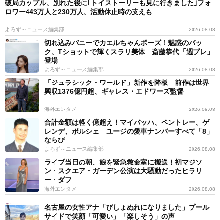
破局カップル、別れた後に｢トイストーリーも見に行きました｣フォ
ロワー443万人と230万人、活動休止時の支えも
よろず～ニュース編集部
2026.08.08
切れ込みバニーでカエルちゃんポーズ！魅惑のバッ
ク、Tショットで輝くスラリ美体 斎藤恭代「週プレ」
登場
よろず～ニュース編集部
2026.08.08
「ジュラシック・ワールド」新作を降板 前作は世界
興収1376億円超、ギャレス・エドワーズ監督
海外エンタメ
2026.08.08
合計金額は軽く億超え！マイバッハ、ベントレー、ゲ
レンデ、ポルシェ ユージの愛車ナンバーすべて「8」
ならび
よろず～ニュース編集部
2026.08.08
ライブ当日の朝、娘を緊急救命室に搬送！初マジソ
ン・スクエア・ガーデン公演は大騒動だったヒラリ
ー・ダフ
海外エンタメ
2026.08.08
名古屋の女性アナ「びしょぬれになりました」プール
サイドで笑顔「可愛い」「楽しそう」の声