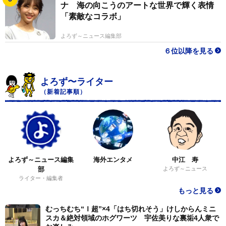
ナ 海の向こうのアートな世界で輝く表情
「素敵なコラボ」
よろず～ニュース編集部
６位以降を見る
よろず〜ライター
（新着記事順）
よろず～ニュース編集
海外エンタメ
中江 寿
部
よろず～ニュース
ライター・編集者
もっと見る
むっちむち“Ｉ超”×4「はち切れそう」けしからんミニ
スカ＆絶対領域のホグワーツ 宇佐美りな裏垢4人衆で