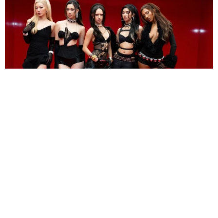
人気米ガールズグループ「ずっとかけがえのない存在」映画に無期
限活動休止のメンバーが出演していた
海外エンタメ
2026.08.08
第1子誕生のノブコブ吉村「向こうは覚えていないんじ
ゃねーかな」子連れ合コン参加プラン 破天荒キャラ
の悩みも
中江 寿
2026.08.08
エマ・フロスト役で豪出身のスリラー女優がマーベル
に仲間入り リブート版「X―MEN」
海外エンタメ
2026.08.08
退社から8カ月 昨年結婚の東大医学部卒アナ 海の向
こうのアートな世界で輝く表情「素敵なコラボ」