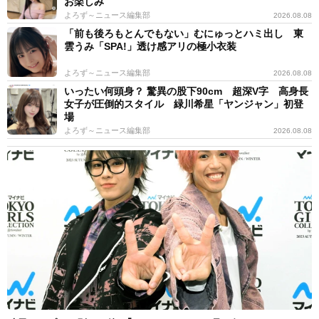
お楽しみ
よろず～ニュース編集部
2026.08.08
「前も後ろもとんでもない」むにゅっとハミ出し 東
雲うみ「SPA!」透け感アリの極小衣装
よろず～ニュース編集部
2026.08.08
いったい何頭身？ 驚異の股下90cm 超深V字 高身長
女子が圧倒的スタイル 緑川希星「ヤンジャン」初登
場
よろず～ニュース編集部
2026.08.08