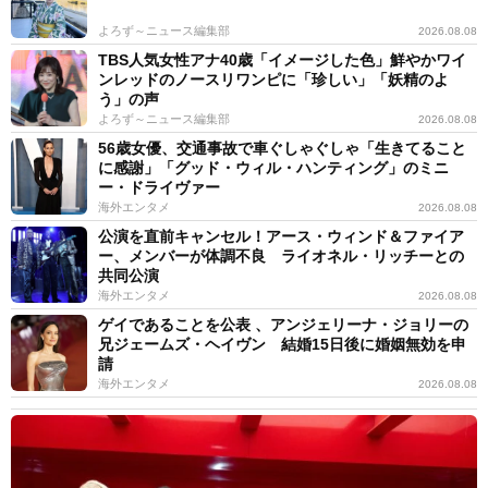
よろず～ニュース編集部
2026.08.08
TBS人気女性アナ40歳「イメージした色」鮮やかワイ
ンレッドのノースリワンピに「珍しい」「妖精のよ
う」の声
よろず～ニュース編集部
2026.08.08
56歳女優、交通事故で車ぐしゃぐしゃ「生きてること
に感謝」「グッド・ウィル・ハンティング」のミニ
ー・ドライヴァー
海外エンタメ
2026.08.08
公演を直前キャンセル！アース・ウィンド＆ファイア
ー、メンバーが体調不良 ライオネル・リッチーとの
共同公演
海外エンタメ
2026.08.08
ゲイであることを公表 、アンジェリーナ・ジョリーの
兄ジェームズ・ヘイヴン 結婚15日後に婚姻無効を申
請
海外エンタメ
2026.08.08