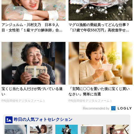
アンジュルム・川村文乃 日本９人
マグロ漁船の乗組員ってどんな仕事？
目・女性初「１級マグロ解体師」合格
「17歳で年収550万円」高校進学せず
｜よろず〜ニュ...
太平洋に...
宝くじ当たる人だけが気づいている違
「玄関に〇〇を置いた後に宝くじ買い
い
なさい」簡単に当選
PR(合同会社デジタルファーム )
PR(合同会社デジタルファーム )
Recommended by
昨日の人気フォトセレクション