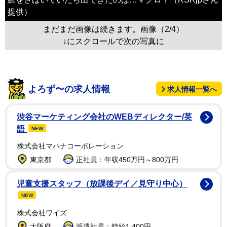
提供）
まだまだ画像は続きます。画像（2/4）
↓にスクロールで次の写真に
よろず〜の求人情報
求人情報一覧へ
渋谷マーケティング会社のWEBディレクター/英
語
NEW
株式会社マハナコーポレーション
東京都
正社員：年収450万円～800万円
児童支援スタッフ（放課後デイ／見守り中心）
NEW
株式会社ワイズ
大阪府
派遣社員：時給1,400円