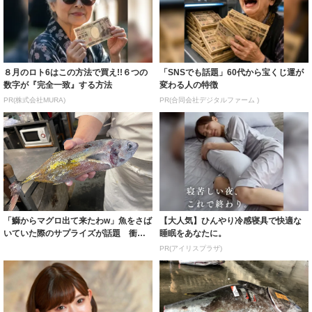
８月のロト6はこの方法で買え!!６つの
「SNSでも話題」60代から宝くじ運が
数字が『完全一致』する方法
変わる人の特徴
PR(株式会社MURA)
PR(合同会社デジタルファーム )
「鰤からマグロ出て来たわw」魚をさば
【大人気】ひんやり冷感寝具で快適な
いていた際のサプライズが話題 衝撃
睡眠をあなたに。
の丸ごと一...
PR(アイリスプラザ)