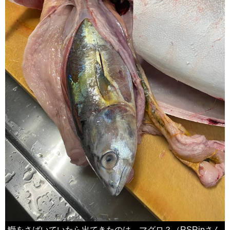
鰤をさばいていたら出てきたのは…マグロ？（RSRjpさん