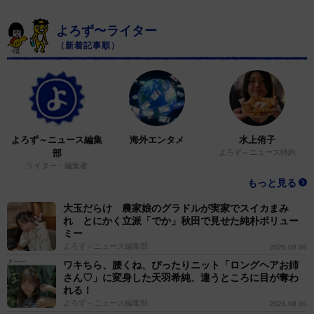
よろず〜ライター
（新着記事順）
よろず～ニュース編集
海外エンタメ
水上侑子
部
よろず～ニュース特約
ライター・編集者
もっと見る
大玉だらけ 農家娘のグラドルが実家でスイカまみ
れ とにかく立派「でか」秋田で見せた純朴ボリュー
ミー
よろず～ニュース編集部
2026.08.06
ワキちら、腰くね、ぴったりニット「ロングヘアお姉
さん♡」に変身した天羽希純、違うところに目が奪わ
れる！
よろず～ニュース編集部
2026.08.06