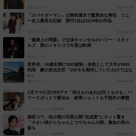
海外エンタメ
2026.08.06
「スパイダーマン」公開初週末で驚異的な興収 ソニ
ー史上最高を記録 歴代1位は2019年の作品
海外エンタメ
2026.08.06
「健康上の問題」で公演キャンセルのハリー・スタイ
ルズ 雨のメキシコで今度は転倒
海外エンタメ
2026.08.06
世界初、16歳未満にSNS規制→依然として大半がSNS
利用 豪の担当次官「100％を期待していたわけではな
い」
海外エンタメ
2026.08.06
2児ママの元TBSアナ「得るものあれば失うものも」パ
ワースポットで夏休み 絶景ショットも予想外の事態
よろず～ニュース編集部
2026.08.06
柴咲コウ、幼少期の写真公開“完成度”にネット驚き
「小さい頃からちゃんとコウちゃんの顔」激似の母の
姿も
よろず～ニュース編集部
2026.08.06