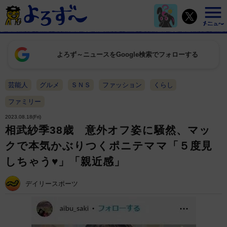
よろず～ニュースをGoogle検索でフォローする
芸能人
グルメ
ＳＮＳ
ファッション
くらし
ファミリー
2023.08.18(Fri)
相武紗季38歳 意外オフ姿に騒然、マッ
クで本気かぶりつくポニテママ「５度見
しちゃう♥」「親近感」
デイリースポーツ