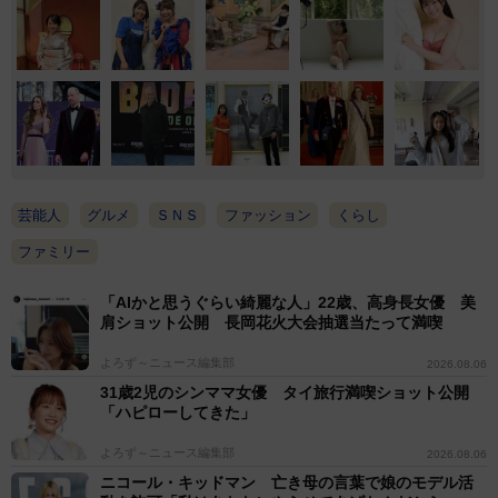
芸能人
グルメ
ＳＮＳ
ファッション
くらし
ファミリー
「AIかと思うぐらい綺麗な人」22歳、高身長女優 美
肩ショット公開 長岡花火大会抽選当たって満喫
よろず～ニュース編集部
2026.08.06
31歳2児のシンママ女優 タイ旅行満喫ショット公開
「ハピローしてきた」
よろず～ニュース編集部
2026.08.06
ニコール・キッドマン 亡き母の言葉で娘のモデル活