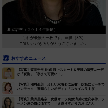
相武紗季（２０１４年撮影）
これが最後の一枚です。画像（3/3）
ご覧いただきありがとうございました。
おすすめニュース
【写真】森高千里 54歳 膝上スカート＆美脚の清楚コーデ
が「反則」「字まで可愛い！」
【写真】稲村亜美 珍しい水着姿に反響 妖艶にビーチで
ハンモック「素晴らしいボディ」「スタイル良すぎ」
【写真】葉月里緒奈 女優オーラ突然消滅の激変事件、ラ
ーメン屋の旗に慌てて→「＃通りすがりのおばさん」