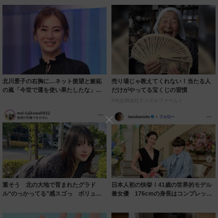
北川景子の右胸に…ネット羨望と嫉妬
売り場じゃ教えてくれない！当たる人
の嵐「今世で運を使い果たしたな」
だけがやってる宝くじの習慣
「ガッツリ行っ...
PR(合同会社デジタルファーム )
重そう 北の大地で育まれたグラド
日本人初の快挙！41歳の世界的モデル
ル“のっかってる”感スゴっ ボリュー
兼女優 176cmの身長はコンプレック
ミー連発「ア...
スだっ...