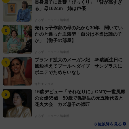
長身息子に反響「びっくり」「背が高すぎ
る」母162cm 姉は声優
よろず～ニュース編集部
売れっ子作家の母の死から30年 聞いてい
たのと違った血液型「自分は本当は誰の子
か」【徹子の部屋】
よろず～ニュース編集部
ブランド拡大のメーガン妃 45歳誕生日に
風船抱えてプールへダイブ サングラスに
ポニテでためらいなし
海外エンタメ
16歳デビュー「それなりに」CMで一世風靡
の女優65歳 50歳で孫誕生の元五輪代表と
花火大会 カズ息子の師匠
よろず～ニュース編集部
６位以降を見る