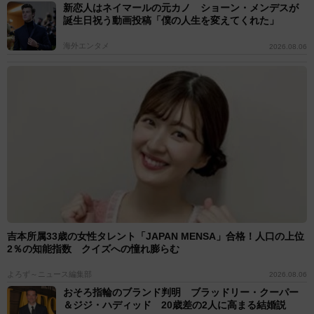
新恋人はネイマールの元カノ ショーン・メンデスが
誕生日祝う動画投稿「僕の人生を変えてくれた」
海外エンタメ
2026.08.06
吉本所属33歳の女性タレント「JAPAN MENSA」合格！人口の上位
2％の知能指数 クイズへの憧れ膨らむ
よろず～ニュース編集部
2026.08.06
おそろ指輪のブランド判明 ブラッドリー・クーパー
＆ジジ・ハディッド 20歳差の2人に高まる結婚説