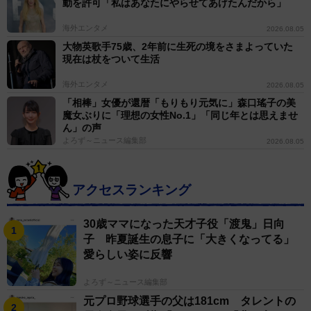
動を許可「私はあなたにやらせてあげたんだから」
海外エンタメ
2026.08.05
大物英歌手75歳、2年前に生死の境をさまよっていた
現在は杖をついて生活
海外エンタメ
2026.08.05
「相棒」女優が還暦「もりもり元気に」森口瑤子の美
魔女ぶりに「理想の女性No.1」「同じ年とは思えませ
ん」の声
よろず～ニュース編集部
2026.08.05
アクセスランキング
30歳ママになった天才子役「渡鬼」日向
子 昨夏誕生の息子に「大きくなってる」
愛らしい姿に反響
よろず～ニュース編集部
元プロ野球選手の父は181cm タレントの