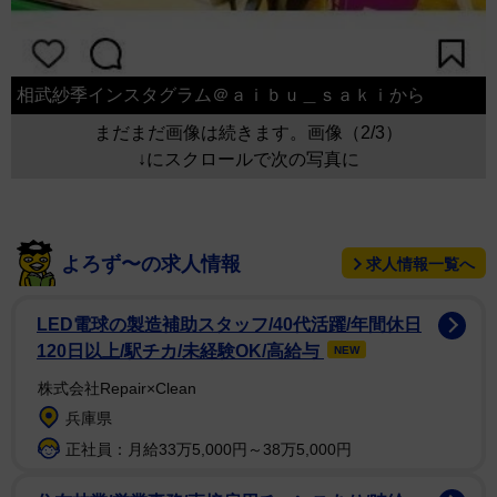
相武紗季インスタグラム＠ａｉｂｕ＿ｓａｋｉから
まだまだ画像は続きます。画像（2/3）
↓にスクロールで次の写真に
よろず〜の求人情報
求人情報一覧へ
LED電球の製造補助スタッフ/40代活躍/年間休日
120日以上/駅チカ/未経験OK/高給与
NEW
株式会社Repair×Clean
兵庫県
正社員：月給33万5,000円～38万5,000円