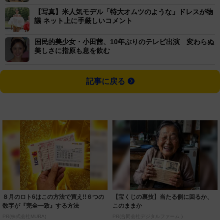
【写真】米人気モデル「特大オムツのような」ドレスが物
議 ネット上に手厳しいコメント
国民的美少女・小田茜、10年ぶりのテレビ出演 変わらぬ
美しさに指原も息を飲む
記事に戻る
８月のロト6はこの方法で買え!!６つの
【宝くじの裏技】当たる側に回るか、
数字が『完全一致』する方法
このままか
PR(株式会社MURA)
PR(合同会社デジタルファーム )