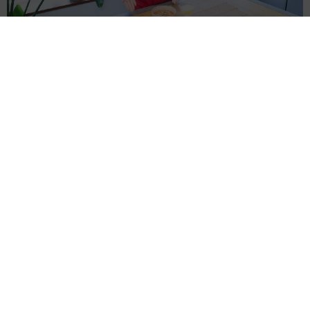
そうめんの簡単ひと工夫【レシピ公開】料理家・長谷川あかりが伝
授
よろず～ニュース編集部
2026.08.06
エミー賞＆グラミー賞＆アカデミー賞＆トニー賞すべ
て受賞の歌手 96歳で死去したレジェンド演じる
海外エンタメ
2026.08.06
「オデュッセイア」の巨匠が本音 明かした意外な苦
手ジャンル「世界で最も難しいことのひとつ」
海外エンタメ
2026.08.06
多発性硬化症の54歳女優、入院→約4カ月で退院
Netflix「デッド・トゥ・ミー 」クリスティナ・アップ
ルゲイト
海外エンタメ
2026.08.06
ブラピが撮影現場で俳優同士の喧嘩を仲裁 20歳下の
共演者の奇行に名優の息子がイライラ
海外エンタメ
2026.08.06