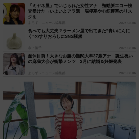
「ミヤネ屋」でいじられた女性アナ 頸動脈エコー検
査受けた→いよいよアラ還 脳梗塞や心筋梗塞のリス
クを
よろず～ニュース編集部
2026.08.06
食べても大丈夫？ラーメン屋で出てきた“青いにんに
く"のすりおろしにSNS騒然
水上侑子
2026.08.06
産休目前！大きなお腹の難関大卒37歳アナ 誕生祝い
の麻雀大会が衝撃メンツ 3月に結婚＆妊娠発表
よろず～ニュース編集部
2026.08.06