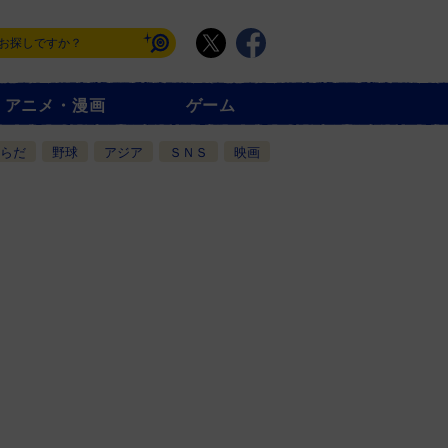
アニメ・漫画
ゲーム
らだ
野球
アジア
ＳＮＳ
映画