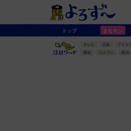
トップ
まなモン
ニ
ュ
ー
テレビ
広島
アイド
ス
一
愛知
コスプレ
新潟
覧