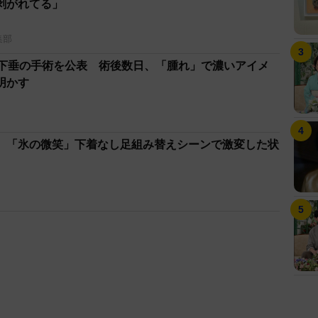
剥がれてる」
集部
瞼下垂の手術を公表 術後数日、「腫れ」で濃いアイメ
明かす
 「氷の微笑」下着なし足組み替えシーンで激変した状