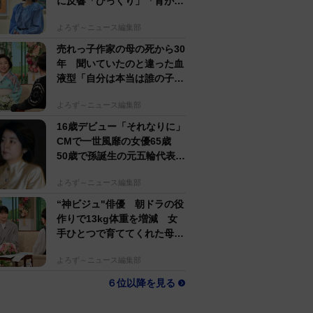
に反響「びっくり」「背が高
すぎる」母162cm 姉は声優
よろず～ニュース編集部
売れっ子作家の母の死から30
年 聞いていたのと違った血
液型「自分は本当は誰の子
か」【徹子の部屋】
よろず～ニュース編集部
16歳デビュー「それなりに」
CMで一世風靡の女優65歳
50歳で孫誕生の元五輪代表と
花火大会 カズ息子の師匠
よろず～ニュース編集部
“神ビジュ"俳優 朝ドラの役
作りで13kg体重を増減 女
手ひとつで育ててくれた母へ
の想い【徹子の部屋】
よろず～ニュース編集部
６位以降を見る