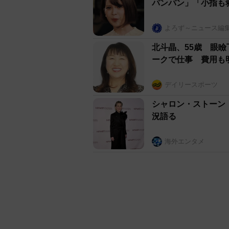
パンパン」「小指も
よろず～ニュース編
北斗晶、55歳 眼
ークで仕事 費用も
デイリースポーツ
シャロン・ストーン
況語る
海外エンタメ