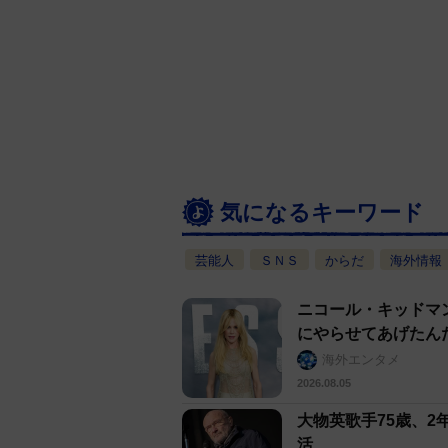
気になるキーワード
芸能人
ＳＮＳ
からだ
海外情報
ニコール・キッドマ
にやらせてあげたん
海外エンタメ
2026.08.05
大物英歌手75歳、
活