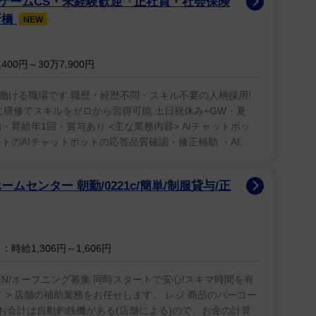
フゲームCS・未経験歓迎「正社員・社会保険
新橋
NEW
00円～30万7,900円
働ける職場です 職歴・経歴不問・スキル不要の人柄採用!
社後に研修でスキルをゼロから習得可能 土日祝休み+GW・夏
・昇給年1回・賞与あり <主な業務内容> AIチャットボッ
のAIチャットボットの応答品質確認・修正補助 ・AI...
ムセンター 朝勤/0221c/簡単/制服貸与/正
時給1,306円～1,606円
PEN/オープニング募集 同時スタートで安心!スキマ時間を有
て > 店舗の補助業務をお任せします。 レジ 商品のバーコー
 お会計は自動釣銭機がある(店舗による)ので、お金の計算