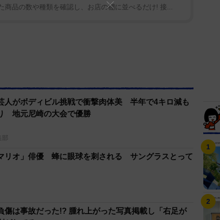
た商品の数や種類を確認し、お店の棚に並べるだけ! 接...
芸人がボディビル挑戦で衝撃肉体美 半年で4キロ減も
り 地元尼崎の大会で優勝
集部
マリオ」俳優 蜂に眼球を刺される サングラスとって
負傷は事故だった!? 腫れ上がった写真掲載し「右足が