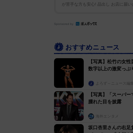
が苦手な方も安心! 品出し お店に届い
Sponsored by
おすすめニュース
【写真】松竹の女性
数字以上の激変っぷ
よろず～ニュース編
【写真】「スーパー
腫れた目を披露
海外エンタメ
坂口杏里さんの右足