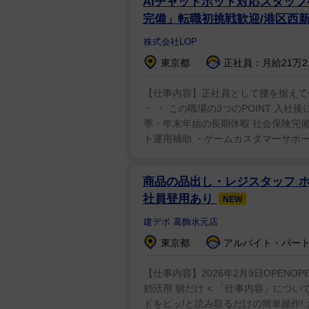
AIチャットボット対応スタッ
完備」転職初挑戦歓迎/港区西
株式会社LOP
東京都
正社員：月給21万2,4
【仕事内容】正社員として腰を据えて
・ ・ この職場の3つのPOINT 入
季・年末年始の長期休暇 社会保険完備
ト運用補助 ・ゲームカスタマーサポート
商品の品出し・レジスタッフ ホー
社員登用あり
NEW
建デポ 葛飾水元店
東京都
アルバイト・パート：
【仕事内容】2026年2月9日OPENO
効活用 朝だけ < 「仕事内容」につい
ドをピッ!と読み取るだけの簡単操作!