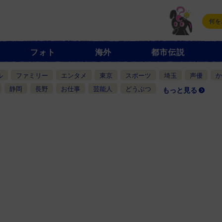
フォト
海外
都市伝説
ル
ファミリー
エンタメ
東京
スポーツ
埼玉
声優
か
静岡
長野
お仕事
芸能人
どうぶつ
もっと見る