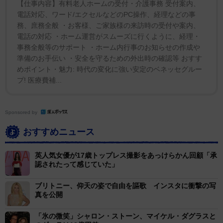
【仕事内容】有料老人ホームの受付・介護事務 受付案内、
電話対応、ワード/エクセルなどのPC操作、経理などの事
務、庶務全般 ・お客様、ご家族様の来訪時の受付や案内、
電話の対応 ・ホーム運営がスムーズに行くように、経理・
事務全般等のサポート ・ホーム内行事のお知らせの作成や
準備のお手伝い ・安全を守るための外出時の確認等 おすす
めポイント・魅力: 時代の変化に強い安定のベネッセグルー
プ! 医療費補...
Sponsored by
おすすめニュース
英人気女優が17歳トップレス撮影をあっけらかん回顧「承
認されたって感じていた」
ブリトニー、仰天の姿で自由を謳歌 インスタに衝撃の写
真を公開
「氷の微笑」シャロン・ストーン、マイケル・ダグラスと