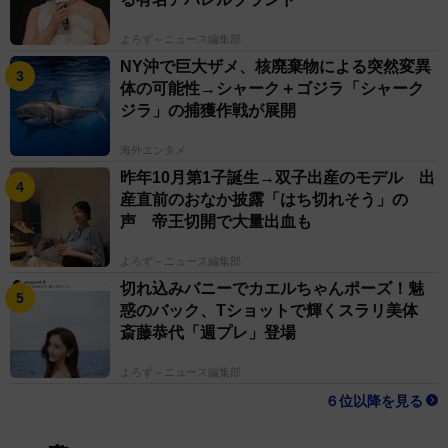
よろず～ニュース編集部
NY沖で巨大ザメ、核廃棄物による突然変異
体の可能性→シャーク＋ゴジラ「シャーク
ジラ」の捕獲作戦が展開
海外エンタメ
昨年10月第1子誕生→双子出産のモデル 出
産直前のおなか披露「はち切れそう」の
声 帝王切開で大量出血も
よろず～ニュース編集部
切れ込みバニーでカエルちゃんポーズ！魅
惑のバック、Tショットで輝くスラリ美体
斎藤恭代「週プレ」登場
よろず～ニュース編集部
６位以降を見る