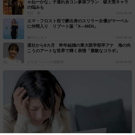
ゃねーかな」子連れ合コン参加プラン 破天荒キャラ
の悩みも
中江 寿
2026.08.08
エマ・フロスト役で豪出身のスリラー女優がマーベル
に仲間入り リブート版「X―MEN」
海外エンタメ
2026.08.08
退社から8カ月 昨年結婚の東大医学部卒アナ 海の向
こうのアートな世界で輝く表情「素敵なコラボ」
よろず～ニュース編集部
2026.08.08