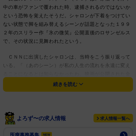
中の車がファンで覆われた時、逮捕されるのではないか
という恐怖を覚えたそうだ。シャロンが下着をつけてい
ない状態で脚を組み替えるシーンが話題となった１９９
２年のスリラー作『氷の微笑』公開直後のロサンゼルス
で、その状況に見舞われたという。
ＣＮＮに出演したシャロンは、当時をこう振り返って
いる。「（あのシーン）が私の人生の流れを永遠に変え
ることになるとは知らなかったわ。映画が公開された金
曜日には無名で、火曜日にはサンセット・プラザでメガ
続きを読む
ネをもぎ取られ、私の小さなＢＭＷ３２５で出かける
と、信号で止まった時に皆が私の車の上に乗ってくるな
んて知らなかった」「信号が青に代わり、周りがクラク
ションを鳴らし始めたから、車に人々が覆いかぶさった
よろず〜の求人情報
求人情報一覧へ
状態で運転するのは合法かどうか分からなかったのよ」
医療事務募集
NEW