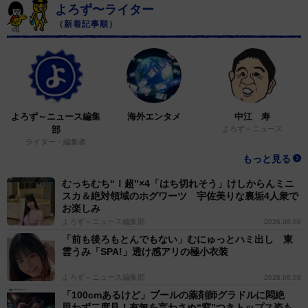
よろず〜ライター
（新着記事順）
よろず～ニュース編集
海外エンタメ
中江 寿
部
よろず～ニュース
ライター・編集者
もっと見る
むっちむち“Ｉ超”×4「はち切れそう」けしからんミニ
スカ＆絶対領域のホグワーツ 宇佐美りな裏垢4人衆で
お楽しみ
よろず～ニュース編集部
2026.08.08
「前も後ろもとんでもない」むにゅっとハミ出し 東
雲うみ「SPA!」透け感アリの極小衣装
よろず～ニュース編集部
2026.08.08
「100cmあるけど」プールの薬剤師グラドルに悶絶
思わず二度見！有無を言わさぬ“窓”つきトップス姿も