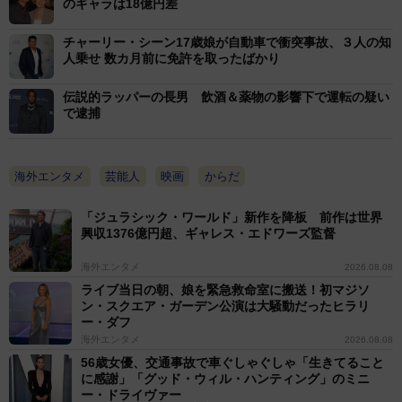
のギャラは18億円差
チャーリー・シーン17歳娘が自動車で衝突事故、３人の知
人乗せ 数カ月前に免許を取ったばかり
伝説的ラッパーの長男 飲酒＆薬物の影響下で運転の疑い
で逮捕
海外エンタメ
芸能人
映画
からだ
「ジュラシック・ワールド」新作を降板 前作は世界
興収1376億円超、ギャレス・エドワーズ監督
海外エンタメ
2026.08.08
ライブ当日の朝、娘を緊急救命室に搬送！初マジソ
ン・スクエア・ガーデン公演は大騒動だったヒラリ
ー・ダフ
海外エンタメ
2026.08.08
56歳女優、交通事故で車ぐしゃぐしゃ「生きてること
に感謝」「グッド・ウィル・ハンティング」のミニ
ー・ドライヴァー