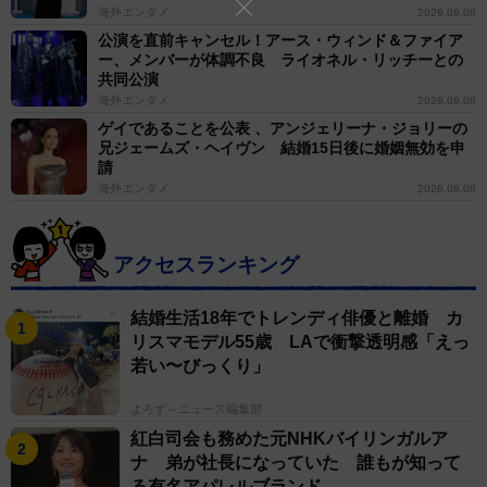
海外エンタメ
2026.08.08
公演を直前キャンセル！アース・ウィンド＆ファイア
ー、メンバーが体調不良 ライオネル・リッチーとの
共同公演
海外エンタメ
2026.08.08
ゲイであることを公表 、アンジェリーナ・ジョリーの
兄ジェームズ・ヘイヴン 結婚15日後に婚姻無効を申
請
海外エンタメ
2026.08.08
アクセスランキング
結婚生活18年でトレンディ俳優と離婚 カ
リスマモデル55歳 LAで衝撃透明感「えっ
若い〜びっくり」
よろず～ニュース編集部
紅白司会も務めた元NHKバイリンガルア
ナ 弟が社長になっていた 誰もが知って
る有名アパレルブランド