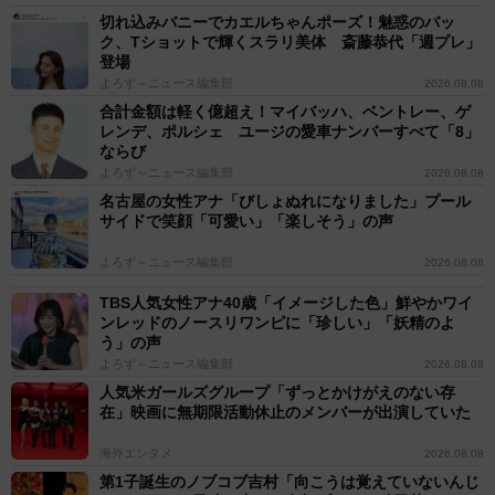
切れ込みバニーでカエルちゃんポーズ！魅惑のバッ
ク、Tショットで輝くスラリ美体 斎藤恭代「週プレ」
登場
よろず～ニュース編集部
2026.08.08
合計金額は軽く億超え！マイバッハ、ベントレー、ゲ
レンデ、ポルシェ ユージの愛車ナンバーすべて「8」
ならび
よろず～ニュース編集部
2026.08.08
名古屋の女性アナ「びしょぬれになりました」プール
サイドで笑顔「可愛い」「楽しそう」の声
よろず～ニュース編集部
2026.08.08
TBS人気女性アナ40歳「イメージした色」鮮やかワイ
ンレッドのノースリワンピに「珍しい」「妖精のよ
う」の声
よろず～ニュース編集部
2026.08.08
人気米ガールズグループ「ずっとかけがえのない存
在」映画に無期限活動休止のメンバーが出演していた
海外エンタメ
2026.08.08
第1子誕生のノブコブ吉村「向こうは覚えていないんじ