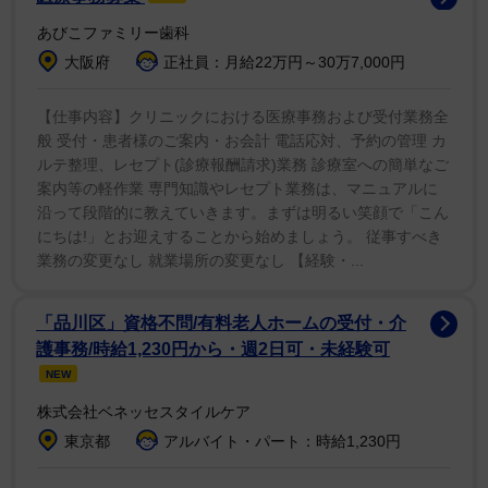
そして、その思い出話は実際に起こったことかと質問
あびこファミリー歯科
されると、「本当よ。サンセット大通りを運転してい
大阪府
正社員：月給22万円～30万7,000円
て、彼らはボンネットやフロントガラスを覆っていて、
クラクションが鳴り続けてきた。『運転すると、彼らが
【仕事内容】クリニックにおける医療事務および受付業務全
怪我をして逮捕されるのかしら？人々が車の上に乗って
般 受付・患者様のご案内・お会計 電話応対、予約の管理 カ
ルテ整理、レセプト(診療報酬請求)業務 診療室への簡単なご
いる時に運転するとそれは犯罪になるの？』って考えて
案内等の軽作業 専門知識やレセプト業務は、マニュアルに
いたわ」「そして車の中で『運転すべき、それともしな
沿って段階的に教えていきます。まずは明るい笑顔で「こん
いべき？車が人々に覆われた場合の法律は？』って考え
にちは!」とお迎えすることから始めましょう。 従事すべき
てたの」と答えた。
業務の変更なし 就業場所の変更なし 【経験・...
そしてシャロンは、ファン達にこう警告している。
「品川区」資格不問/有料老人ホームの受付・介
「私の車の上に乗らないで。どうしたら良いのかわから
護事務/時給1,230円から・週2日可・未経験可
NEW
ないから」
株式会社ベネッセスタイルケア
東京都
アルバイト・パート：時給1,230円