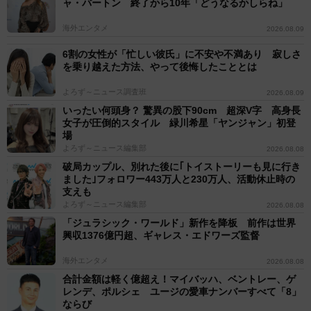
ャ・バートン 終了から10年「どうなるかしらね」
海外エンタメ
2026.08.09
6割の女性が「忙しい彼氏」に不安や不満あり 寂しさ
を乗り越えた方法、やって後悔したこととは
よろず～ニュース調査班
2026.08.09
いったい何頭身？ 驚異の股下90cm 超深V字 高身長
女子が圧倒的スタイル 緑川希星「ヤンジャン」初登
場
よろず～ニュース編集部
2026.08.08
破局カップル、別れた後に｢トイストーリーも見に行き
ました｣フォロワー443万人と230万人、活動休止時の
支えも
よろず～ニュース編集部
2026.08.08
「ジュラシック・ワールド」新作を降板 前作は世界
興収1376億円超、ギャレス・エドワーズ監督
海外エンタメ
2026.08.08
合計金額は軽く億超え！マイバッハ、ベントレー、ゲ
レンデ、ポルシェ ユージの愛車ナンバーすべて「8」
ならび