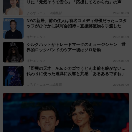
リに「元気そうで安心」「応援してるからね」の声
よろず～ニュース編集部
2026.08.09
NYの新居、前の住人は有名コメディ俳優だった→スタ
ッフがひそかに試写会招待→直接郵便物を手渡した
海外エンタメ
2026.08.09
シルクハットがトレードマークのミュージシャン 世
界的ロックバンドのツアー後はソロ活動
海外エンタメ
2026.08.09
「即興の天才」Adoシカゴでうどん出前も箸がない…
代わりに使った道具に反響と共感「あるあるですね」
よろず～ニュース編集部
2026.08.09