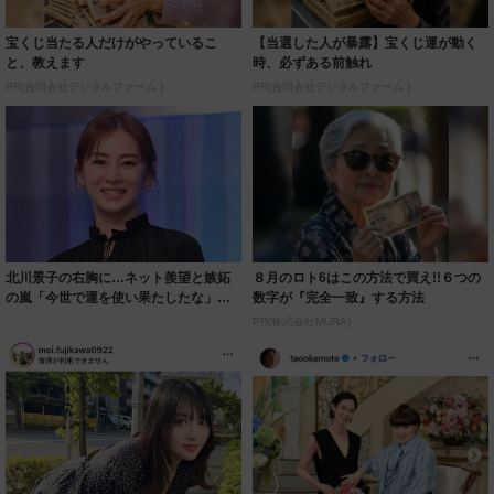
宝くじ当たる人だけがやっているこ
【当選した人が暴露】宝くじ運が動く
と、教えます
時、必ずある前触れ
PR(合同会社デジタルファーム )
PR(合同会社デジタルファーム )
北川景子の右胸に…ネット羨望と嫉妬
８月のロト6はこの方法で買え!!６つの
の嵐「今世で運を使い果たしたな」
数字が『完全一致』する方法
「ガッツリ行っ...
PR(株式会社MURA)