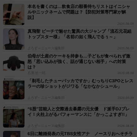
本名を書くのは…飲食店の順番待ちリストはイニシャ
ルやニックネームで問題は？【防犯対策専門家が解
説】
2026.08.09
真飛聖 ビーチで魅せた驚異の大ジャンプ「流石元花組
トップスター様」「名前の如く飛んでるぅ～」
よろず～ニュース編集部
2026.08.09
伯母が土産のケーキを持参も…子どもが食べられず激
怒「思い込みが強く、話が通じない相手」への対策
は？
石原 壮一郎
2026.08.09
「剃毛したチューバッカですか」むっちりC3POとレス
ラーの珍ショットがジワる「なかなかシュール」
よろず～ニュース編集部
2026.08.09
“6股”芸能人と交際過去暴露の元女優 ド派手DJプレ
イ！火柱上がるパフォーマンスに「かっこよすぎ!!」
よろず～ニュース編集部
2026.08.09
6日に離婚発表の元TBS女性アナ ノースリおへそチラ