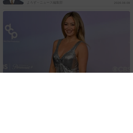
よろず～ニュース編集部
2026.08.08
ライブ当日の朝、娘を緊急救命室に搬送！初マジソン・スクエア・
ガーデン公演は大騒動だったヒラリー・ダフ
海外エンタメ
2026.08.08
名古屋の女性アナ「びしょぬれになりました」プール
サイドで笑顔「可愛い」「楽しそう」の声
よろず～ニュース編集部
2026.08.08
TBS人気女性アナ40歳「イメージした色」鮮やかワイ