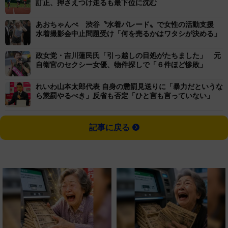
訂正、押さえつけ走るも最下位に沈む
あおちゃんぺ 渋谷〝水着パレード〟で女性の活動支援
水着撮影会中止問題受け「何を売るかはワタシが決める」
政女党・吉川蓮民氏「引っ越しの目処がたちました」 元
自衛官のセクシー女優、物件探しで「６件ほど惨敗」
れいわ山本太郎代表 自身の懲罰見送りに「暴力だというな
ら懲罰やるべき」反省も否定「ひと言も言っていない」
記事に戻る