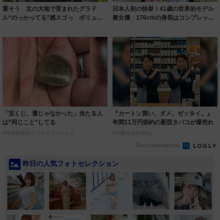
重そう 北の大地で育まれたグラド
日本人初の快挙！41歳の世界的モデル
ル“のっかってる”感スゴっ ボリュー
兼女優 176cmの身長はコンプレック
ミー連発「ア...
スだっ...
「宝くじ、運じゃなかった」当たる人
『カートン買い、ダメ。ゼッタイ。』
は“同じこと”してる
年間11万円節約の新型タバコが爆売れ
PR(合同会社デジタルファーム )
PR(株式会社HAL)
Recommended by
昨日の人気フォトセレクション