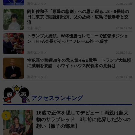
海外エンタメ
2026.07.28
阿川佐和子「原爆の悲劇」への思い綴る…8・9長崎の
日に東京で朗読劇出演、父の故郷・広島で被爆者と交
流
北村 泰介
2026.07.24
トランプ大統領、W杯優勝セレモニーで監督ポジショ
ン→FIFA会長がそっと“フレーム外”へ促す
海外エンタメ
2026.07.21
性犯罪で禁錮30年の元人気R＆B歌手 トランプ大統領
に減刑を要請 ホワイトハウス関係者の見解は
海外エンタメ
2026.07.18
アクセスランキング
16歳で正体を隠してデビュー！両親は超大
物のサラブレッド 3年前に他界した父への
想い【徹子の部屋】