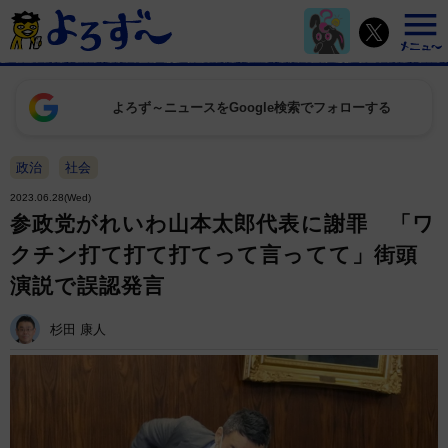
よろず～ニュースをGoogle検索でフォローする
政治
社会
2023.06.28(Wed)
参政党がれいわ山本太郎代表に謝罪 「ワ
クチン打て打て打てって言ってて」街頭
演説で誤認発言
杉田 康人