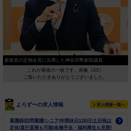
参政党の定例会見に出席した神谷宗幣参院議員
これが最後の一枚です。画像（2/2）
ご覧いただきありがとうございました。
よろず〜の求人情報
求人情報一覧へ
看護師/訪問看護/シニア/年間休日126日!土日祝は
定休/直行直帰も可能/各種手当・福利厚生も充実!