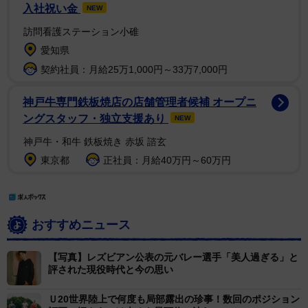
入社祝い金
NEW
訪問看護ステーション小碓
愛知県
契約社員：月給25万1,000円～33万7,000円
神戸牛専門鉄板焼店の店舗管理者候補 オープニ
ングスタッフ・独立支援あり
NEW
神戸牛・和牛 鉄板焼き 赤坂 諮玄
東京都
正社員：月給40万円～60万円
おすすめニュース
【写真】レズビアン公表の元バレー選手「美人過ぎる」と
評された現役時代と今の思い
Ｕ20世界陸上で何度も局部露出の珍事！数回のポジション