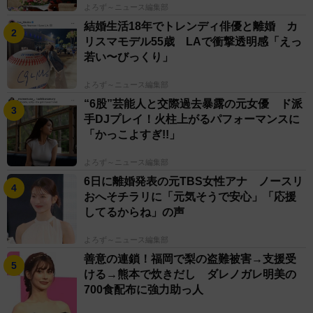
よろず～ニュース編集部
結婚生活18年でトレンディ俳優と離婚 カ
リスマモデル55歳 LAで衝撃透明感「えっ
若い〜びっくり」
よろず～ニュース編集部
“6股”芸能人と交際過去暴露の元女優 ド派
手DJプレイ！火柱上がるパフォーマンスに
「かっこよすぎ!!」
よろず～ニュース編集部
6日に離婚発表の元TBS女性アナ ノースリ
おへそチラリに「元気そうで安心」「応援
してるからね」の声
よろず～ニュース編集部
善意の連鎖！福岡で梨の盗難被害→支援受
ける→熊本で炊きだし ダレノガレ明美の
700食配布に強力助っ人