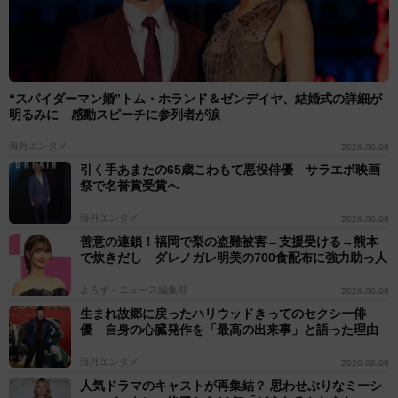
“スパイダーマン婚”トム・ホランド＆ゼンデイヤ、結婚式の詳細が
明るみに 感動スピーチに参列者が涙
海外エンタメ
2026.08.09
引く手あまたの65歳こわもて悪役俳優 サラエボ映画
祭で名誉賞受賞へ
海外エンタメ
2026.08.09
善意の連鎖！福岡で梨の盗難被害→支援受ける→熊本
で炊きだし ダレノガレ明美の700食配布に強力助っ人
よろず～ニュース編集部
2026.08.09
生まれ故郷に戻ったハリウッドきってのセクシー俳
優 自身の心臓発作を「最高の出来事」と語った理由
海外エンタメ
2026.08.09
人気ドラマのキャストが再集結？ 思わせぶりなミーシ