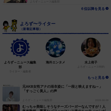
よろず～ニュース編集部
６位以降を見る
よろず〜ライター
（新着記事順）
よろず～ニュース編集
海外エンタメ
水上侑子
部
よろず～ニュース特約
ライター・編集者
もっと見る
元AKB女性アナの浴衣姿に「一段と映えますね～」
「すっごく美人」の声
よろず～ニュース編集部
2026.08.09
むっちゃ美味しそうなチーズバーガーなんですが！人
気米歌姫 重要なパフォーマンス後のルーティーンが