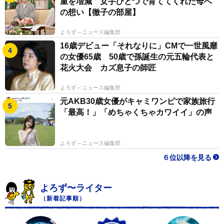
重を増減 女手ひとつで育ててくれた母へ
う前提に立ってコミュニケーションを取っていただける
の想い【徹子の部屋】
と、働きやすい職場になると思います」と提言した。
よろず～ニュース編集部
『ＢＥ』第２号は、ＬＧＢＴＱ当事者と企業担当者ら
16歳デビュー「それなりに」CMで一世風靡
の女優65歳 50歳で孫誕生の元五輪代表と
によるコミュニティスペースなどを7月6日までオープン
花火大会 カズ息子の師匠
する「文喫 六本木」で配布。特設サイトではデジタル版
を無料公開している。
よろず～ニュース編集部
元AKB30歳女優がキャミワンピで家族旅行
「最高！」「めちゃくちゃカワイイ」の声
よろず～ニュース編集部
６位以降を見る
よろず〜ライター
（新着記事順）