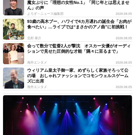
魔女ぶりに「理想の女性No.1」「同じ年とは思えませ
ん」の声
よろず～ニュース編集部
2026.08.05
93歳の高木ブー、ハワイで4カ月遅れの誕生会「お肉が
食べたい」…ライブでは“まさかのアノ曲”に初挑戦！
北村 泰介
2026.08.05
会って数分で監督2人が撃沈 オスカー女優がオーディ
ションで見せた圧倒的な才能「隅々に至るまで」
海外エンタメ
2026.08.05
ウィリアム皇太子御一家、めずらしく家族そろって公
の場 おしゃれファッションでコモンウェルスゲーム
ズに出席
海外エンタメ
2026.08.05