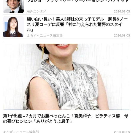
ブ2ショ ブラッドリー・クーパー＆ジジ・ハディッド
海外エンタメ
2026.08.05
細い白い長い！美人3姉妹の末っ子モデル 脚長&ノー
スリ夏コーデに反響「神に与えられた驚愕のスタイ
ル」
よろず～ニュース編集部
2026.08.05
第1子出産→2カ月でお腹ぺったんこ！筧美和子、ピラティス姿 母
の喜びヒシヒシ「ありがとうよ息子」
よろず～ニュース編集部
2026.08.05