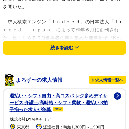
を聞いた。
求人検索エンジン「Ｉｎｄｅｅｄ」の日本法人「Ｉｎ
ｄｅｅｄ Ｊａｐａｎ」によって昨年６月に創刊され
た、働くＬＧＢＴQ当事者の声を集めた無料冊子『BE』
の第２号が６月２２日に発行されたことを記念したイベ
続きを読む
ント。同日にブックカフェ「文喫 六本木」で開催された
トークセッションでは、一般社団法人「ｆａｉｒ」代
表理事で、自身もゲイであることを公表している同誌の
よろず〜の求人情報
求人情報一覧へ
編集スタッフ・松岡宗嗣氏に加え、第2号に登場する３
１人の当事者のうち、学校法人の入学広報部に勤務する
週払い・シフト自由・高コスパ レク多めデイサ
佐藤サエ氏（レズビアン）、ピラティス・トレーナーの
ービス 介護士/高時給・シフト柔軟・週払い 3拍
多和田真希氏（トランスジェンダー男性）が登壇。福島
子揃った求人が急募
NEW
中央テレビの直川貴博アナウンサーがMCを務めた。
株式会社DYMキャリア
東京都
派遣社員：時給1,300円～1,900円