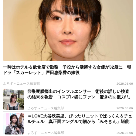
一時はホテル＆飲食店で勤務 子役から活躍する女優が32歳に 朝
ドラ「スカーレット」戸田恵梨香の妹役
よろず～ニュース編集部
2026.08.06
卵巣嚢腫摘出のインフルエンサー 術後の詳しい検査
の結果を報告 コスプレ姿にファン「驚きの回復力!!」
よろず～ニュース編集部
2026.08.06
＝LOVE大谷映美里、ぴったりニットでぱっくん＆チュ
ルチュル 真正面アングルで朝から「みそきん」堪能
よろず～ニュース編集部
2026.08.06