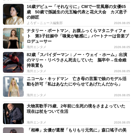
16歳デビュー「それなりに」CMで一世風靡の女優65
歳 50歳で孫誕生の元五輪代表と花火大会 カズ息子
の師匠
よろず～ニュース編集部
2026.08.05
ナタリー・ポートマン、お腹ふっくらマタニティフォ
ト 第3子妊娠中「嗅覚が敏感に」パートナーは音楽プ
ロデューサー
海外エンタメ
2026.08.05
82歳「スパイダーマン：ノー・ウェイ・ホーム」出演
のマリー・リベラさん死去していた 脳卒中→生命維
持装置も
海外エンタメ
2026.08.05
ニコール・キッドマン 亡き母の言葉で娘のモデル活
動を許可「私はあなたにやらせてあげたんだから」
海外エンタメ
2026.08.05
大物英歌手75歳、2年前に生死の境をさまよっていた
現在は杖をついて生活
海外エンタメ
2026.08.05
「相棒」女優が還暦「もりもり元気に」森口瑤子の美