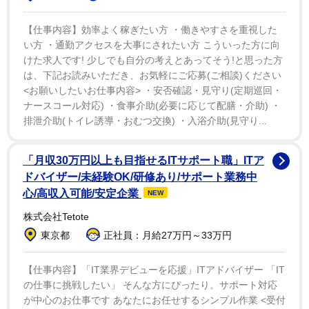
当事者のうち７割以上の人がカミングアウトをしてい
ないという同社の調査結果が示された。松岡氏は「２０
【仕事内容】効率よく稼ぎたい方 ・働きやすさを重視した
い方 ・通勤アクセスを大事にされたい方 こういった方に向
１９年に行われた厚生労働省の調査では８割くらいで
けた求人です! 少しでも自分の考えとあってそう!と思った方
す」と補足。今なお「壁」が高い「カミングアウト」に
は、下記お読みいただき、お気軽にご応募(ご相談)ください
ついて、２人の当事者が実体験を語った。
<お願いしたいお仕事内容> ・安否確認・見守り(定期巡回・
ナースコール対応) ・食事介助(必要に応じて配膳・介助) ・
「私が大阪で勤務する職場は寛容で前向きに考える風
排泄介助(トイレ誘導・おむつ交換) ・入浴介助(見守り...
土があった。忘年会の場で恋愛の話になって、『どうな
ん？』と聞かれて話すようになると、『全然、いいや
「月収30万円以上も目指せるITサポート職」ITア
ドバイザー/未経験OK/研修あり/サポート業務中
ん』と受け入れてくれた。恋愛話を聞く感覚で（告白
心/高収入可能/安定企業
NEW
を）聞いてくれて、『そういうの、あってもいいよね』
株式会社Tetote
という空気感が職場にあったので、安心して働けた」
東京都
正社員：月給27万円～33万円
（佐藤）
【仕事内容】「IT業界デビューを応援」ITアドバイザー 「IT
「私は大学まで女性として生活し、社会人になること
の仕事に挑戦したい」 そんな方にぴったり。サポート対応
を機に男性に移行しようと決めていたのですが、就職面
が中心のお仕事です あなたにお任せするシンプル作業 <受付