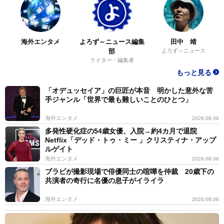
海外エンタメ
よろず～ニュース編集
田中 靖
部
よろず～ニュース
ライター・編集者
もっと見る
「オデュッセイア」の巨匠が本音 明かした意外な苦
手ジャンル「世界で最も難しいことのひとつ」
海外エンタメ
2026.08.06
多発性硬化症の54歳女優、入院→約4カ月で退院
Netflix「デッド・トゥ・ミー 」クリスティナ・アップ
ルゲイト
海外エンタメ
2026.08.06
ブラピが撮影現場で俳優同士の喧嘩を仲裁 20歳下の
共演者の奇行に名優の息子がイライラ
海外エンタメ
2026.08.06