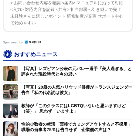
接を女性として受け、就職する際に男性になっていると
> お問い合わせ内容を確認 <案内> マニュアルに沿って対応
混乱を生んでしまうと思い、面接の際にカミングアウト
<入力> 対応内容を記録 <共有> 担当部署へ引き継いで完了
未経験さんに嬉しいポイント 研修制度が充実 サポート中心
しました。人事の方に個別面談をしていただき、私から
で始めやすい...
要望をお伝えし、会社としても何ができて、何ができな
いかを明示していただいて、お互いの方向性をすり合わ
Sponsored by
せた。そのことがありがたく、カミングアウトして良か
ったと感じました」（多和田）
おすすめニュース
また、都市部と地方でのＬＧＢＴQに対する意識の違
【写真】レズビアン公表の元バレー選手「美人過ぎる」と
評された現役時代と今の思い
いについても指摘があった。
【写真】29歳の人気ハリウッド俳優がトランスジェンダー
直川氏は「私は和歌山県出身で、現在も地方（福島
告白「私の代名詞は彼女」
県）のテレビ局に勤めているので、大都市部と地方の意
教師が「このクラスにはLGBTQいないと思いますけど
識の違いを感じます。佐藤さん、大阪ではどうですか」
（笑）」 思わず「いますよ」
と話を振ると、佐藤氏は「私も同じ和歌山県出身です
性的少数者の就活「面接でカミングアウトすると不採用」
が、小中高と誰にも（レズビアンであることを）言えな
職場の当事者75％は告白せず 企業側の声は？
かったです。大学進学で大阪に出てきて、やっと言えた