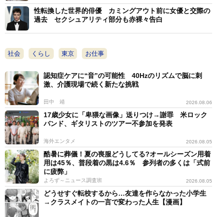
性転換した世界的俳優 カミングアウト前に女優と交際の
という感じでした。（地元では）友人と恋愛の話ができ
過去 セクシュアリティ部分も赤裸々告白
ないので、『恋愛には興味がない』というキャラを貫き
通しました」と明かした。
社会
くらし
東京
お仕事
一方、多和田氏は「地方ということで言うと、私は沖
認知症ケアに“音”の可能性 40Hzのリズムで脳に刺
縄出身なのですが、セクシャリティーにオープンな方が
激、介護現場で続く新たな挑戦
多くて、１学年に１人は当時者の方がいらっしゃった。
田中 靖
2026.08.06
みなさん、偏見がなくて、例えば私のように『女性だっ
17歳少女に「卑猥な画像」送りつけ→謝罪 米ロック
たけど男性になりたい』という人は、体育の授業を男性
バンド、ギタリストのツアー不参加を発表
と一緒に受けたりとかが普通にあったので、そういう感
海外エンタメ
2026.08.05
じで当たり前になっていけば偏見もなくなっていくのか
酷暑に葬儀！夏の喪服どうしてる?オールシーズン用着
なと個人的には感じています」と体験を披露した。
用は45％、普段着の黒は4.6％ 参列者の多くは「式前
に疲弊」
よろず～ニュース調査班
2026.08.05
グループセッションも行われ、会場では一般参加の当
どうせすぐ転校するから…友達を作らなかった小学生
事者らも登壇者と輪になって語り合った。
→クラスメイトの一言で変わった人生【漫画】