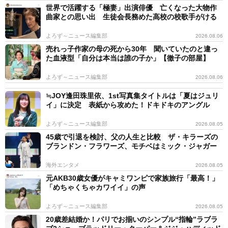
世界で活躍する「極妻」出演俳優 亡くなった大物作
曲家との思い出 生徒会長務めた高校の校歌手がける
よろず～ニュース編集部
2026.08.06
売れっ子作家の母の死から30年 聞いていたのと違っ
た血液型「自分は本当は誰の子か」【徹子の部屋】
よろず～ニュース編集部
2026.08.06
≒JOY逢田珠里依、1st写真集タイトルは「夏はジュリ
イ」に決定 表紙から攻めた！ドキドキのアングル
よろず～ニュース編集部
2026.08.05
45歳で引退を検討、父の人生と比較 ザ・キラーズの
ブランドン・フラワーズ、モチベはミック・ジャガー
海外エンタメ
2026.08.05
元AKB30歳女優がキャミワンピで家族旅行「最高！」
「めちゃくちゃカワイイ」の声
よろず～ニュース編集部
2026.08.05
20歳差結婚か！パリでお揃いのシンプル“指輪”ラブラ