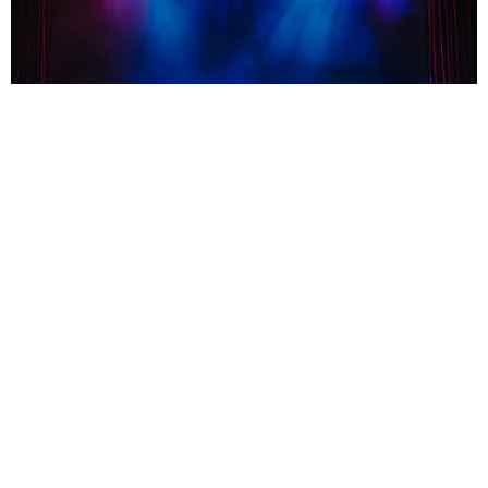
音楽担当者が不同意性交の疑い→降板&担当変更 ミュージカル｢ケ
ロロ軍曹｣公式サイト発表｢協議を重ねました結果」
よろず～ニュース編集部
2026.08.05
日本で無名だったブルース・リーと出会った映画人の
証言「小柄で普通の香港青年」東映アクションへの影
響
北村 泰介
2026.08.05
ホンダレジェンド17万キロ走行 オール巨人「そろそ
ろどなたか欲しい方が居たら」→「お譲りして」大反
響
よろず～ニュース編集部
2026.08.05
のん ドラマ「Tokyo middle 30」オフショット公開
→「なんたるステキ着こなし」「大好き」の声
よろず～ニュース編集部
2026.08.05
実力派米俳優が死去、80歳 自宅で遺体となって発見