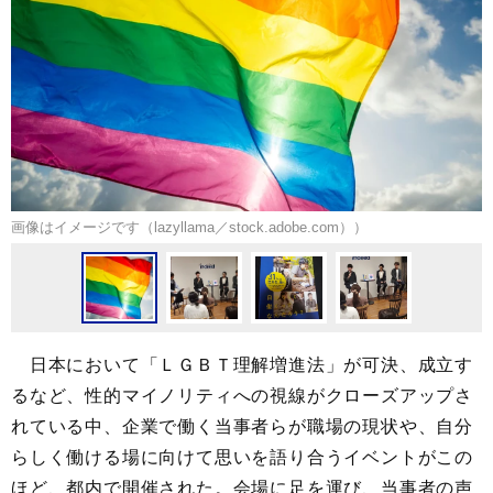
画像はイメージです（lazyllama／stock.adobe.com））
日本において「ＬＧＢＴ理解増進法」が可決、成立す
るなど、性的マイノリティへの視線がクローズアップさ
れている中、企業で働く当事者らが職場の現状や、自分
らしく働ける場に向けて思いを語り合うイベントがこの
ほど、都内で開催された。会場に足を運び、当事者の声