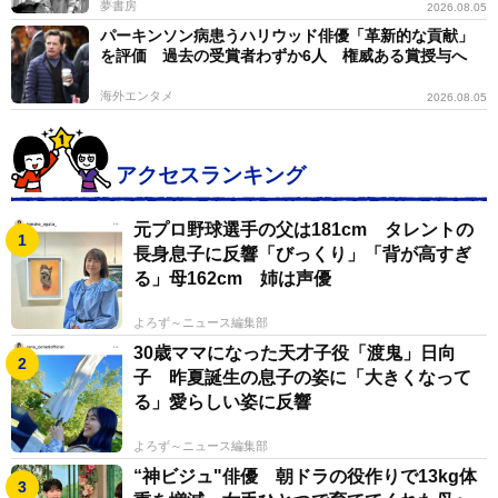
夢書房
2026.08.05
今回のイベントを通して、松岡氏は「多くの人は『世
パーキンソン病患うハリウッド俳優「革新的な貢献」
の中にＬＧＢＴQの人がいる』ことは分かっているんで
を評価 過去の受賞者わずか6人 権威ある賞授与へ
すが、自分の身の回りには『いない』と思っている。そ
海外エンタメ
2026.08.05
れは『見えていない』だけです。職場の会話で『男らし
さ、女らしさ』や『みんな異性が好き』という前提で話
をし、当事者の人も『ここでカミングアウトしたら自分
アクセスランキング
に不利益がある。それなら言わない方がいい』と思って
元プロ野球選手の父は181cm タレントの
しまう状況がある」と問題提起した。
長身息子に反響「びっくり」「背が高すぎ
る」母162cm 姉は声優
その上で、松岡氏は「企業の側は『当事者は職場にい
る』という前提で制度を整えていくことが重要。ポジテ
よろず～ニュース編集部
ィブな態度を示すことで、カミングアウトしやすくな
30歳ママになった天才子役「渡鬼」日向
子 昨夏誕生の息子の姿に「大きくなって
る。『こうあるべき』と決めつけず、『こういう人もい
る」愛らしい姿に反響
る』という〝想像の引きだし〟を常に持っておくこと。
性の在り方は多様で、自分の職場にも性的マイノリティ
よろず～ニュース編集部
の人はいるかもしれない、いや、既にいるであろうとい
“神ビジュ"俳優 朝ドラの役作りで13kg体