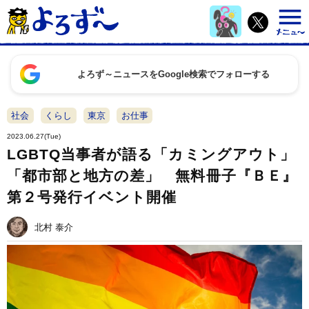
よろず～ニュースをGoogle検索でフォローする
社会
くらし
東京
お仕事
2023.06.27(Tue)
LGBTQ当事者が語る「カミングアウト」
「都市部と地方の差」 無料冊子『ＢＥ』
第２号発行イベント開催
北村 泰介