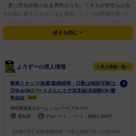
更に浮気経験のある男性のうち、７８％が女性らが自
分の鼻に魅了されていると確信、１０％は関係を持った
女性も同様に大きな鼻の持ち主だったと答える結果とな
った。
続きを読む
今回の調査はイギリスの交際前のお試し期間デーティ
ングのサイトｉｌｌｉｃｉｔｅｎｃｏｕｎｔｅｒｓ．ｃ
ｏｍが会員２０００人を対象に実施、浮気経験のある男
よろず〜の求人情報
求人情報一覧へ
性のうち小さな鼻の持ち主は１８％に留まる結果となっ
た。
事務スタッフ/急募!勤務時間・日数は相談可能/土
日休みOK/パートさんにも寸志支給/未経験OK/髪
同サイトのスポークスウーマン、ジェシカ・レオニ氏
色自由
NEW
はこう説明する。「大きな鼻は最大の魅力とはならない
特別養護老人ホーム シルバーピアかりや
かもしれませんが、そこには男性らしさの雰囲気を醸し
愛知県
アルバイト・パート：時給1,200円
出す何かがあります」
【仕事内容】急募!勤務時間・日数は相談可能 土日休みOK