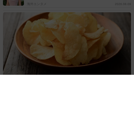
海外エンタメ
2026.08.09
「うんまっ！」中国人の大富豪がオススメするポテチの食べ方とは
「天ぷらっぽい感覚」「罪悪感が少しだけ緩和」
水上侑子
2026.08.09
本名を書くのは…飲食店の順番待ちリストはイニシャ
ルやニックネームで問題は？【防犯対策専門家が解
説】
2026.08.09
真飛聖 ビーチで魅せた驚異の大ジャンプ「流石元花組