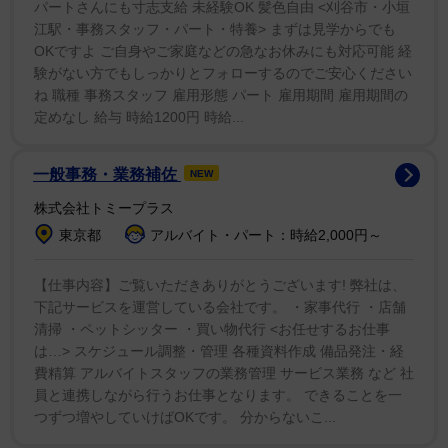
一方、英バーミンガムに住む美容師見習いのエミリ
パートさんにも寸志支給 未経験OK 髪色自由 <刈谷市・小垣
江駅・事務スタッフ・パート・特養> まずは見学からでも
ー・バムフォードさんはこう話した。「なぜかはわかり
OKですよ ご自身やご家庭などの急なお休みにも対応可能 経
ませんが。大きな鼻の男性はとてもセクシーです。浮気
験がない方でもしっかりとフォローするのでご安心ください
をしてしまうのも納得ですね」「私のボーイフレンドの
ね 職種 事務スタッフ 雇用形態 パート 雇用期間 雇用期間の
何人かも大きな鼻でした。全員悪い男でした」
定めなし 給与 時給1200円 時給...
一般事務・業務補佐
NEW
株式会社トミープラス
東京都
アルバイト・パート：時給2,000円～
【仕事内容】ご覧いただきありがとうございます! 弊社は、
下記サービスを運営している会社です。 ・家事代行 ・店舗
清掃 ・ペットシッター ・買い物代行 <お任せするお仕事
は…> スケジュール調整・管理 各種資料作成 備品発注・経
費精算 アルバイトスタッフの業務管理 サービス業務 など 社
員と連携しながら行うお仕事となります。 できることを一
つずつ増やしていけばOKです。 分からないこ...