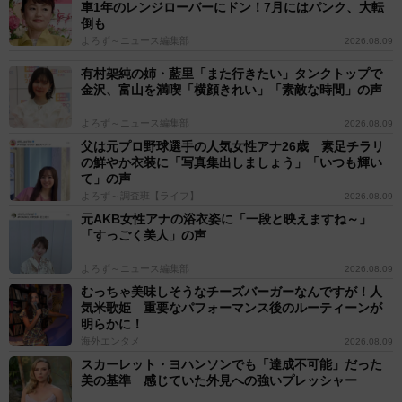
車1年のレンジローバーにドン！7月にはパンク、大転
倒も
よろず～ニュース編集部
2026.08.09
有村架純の姉・藍里「また行きたい」タンクトップで
金沢、富山を満喫「横顔きれい」「素敵な時間」の声
よろず～ニュース編集部
2026.08.09
父は元プロ野球選手の人気女性アナ26歳 素足チラリ
の鮮やか衣装に「写真集出しましょう」「いつも輝い
て」の声
よろず～調査班【ライフ】
2026.08.09
元AKB女性アナの浴衣姿に「一段と映えますね～」
「すっごく美人」の声
よろず～ニュース編集部
2026.08.09
むっちゃ美味しそうなチーズバーガーなんですが！人
気米歌姫 重要なパフォーマンス後のルーティーンが
明らかに！
海外エンタメ
2026.08.09
スカーレット・ヨハンソンでも「達成不可能」だった
美の基準 感じていた外見への強いプレッシャー