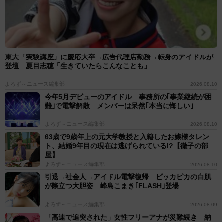
東大「実験講座」に慶応大卒→広告代理店勤務→転身のアイドルが
登壇 夏目志穂「生きていたらこんなことも」
よろず～ニュース編集部
2026.08.10
今年5月デビューのアイドル 事務所の｢事業継続が困
難｣で電撃解散 メンバーは呆然｢本当に悔しい｣
よろず～ニュース編集部
2026.08.10
63歳で9歳年上の元大学教授と入籍したお嬢様タレン
ト、結婚9年目の現在は逃げられている!?【徹子の部
屋】
よろず～ニュース編集部
2026.08.10
引退→社会人→アイドル電撃復帰 ピッカピカの白肌
が際立つ大胆姿 峰島こまき｢FLASH｣登場
よろず～ニュース編集部
2026.08.09
「高速で追突された」女性フリーアナが災難続き 納