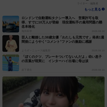
ライター・編集者
もっと見る
ロンドンで自動運転タクシー導入へ 営業許可を取
得、すでに10万人が登録 現役運転手の雇用問題の懸
念本格化
海外科学
2026.08.10
芸人と離婚した38歳女優「わたしも元気です」発表1週
間後にようやく“コメント”ファンの激励に感謝
よろず～ニュース編集部
2026.08.10
「ぼくのクツ、ブレーキついてないんだよ」幼い息子
の言葉が現実に インターハイ出場に母は涙
皮下勇生
2026.08.10