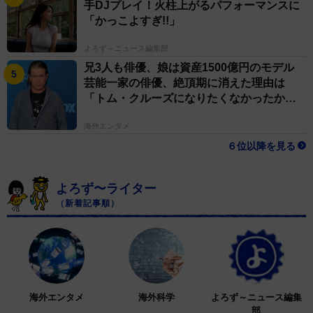
手DJプレイ！火柱上がるパフォーマンスに
「かっこよすぎ!!」
よろず～ニュース編集部
兄3人も俳優、娘は資産1500億円のモデル
芸能一家の俳優、絶頂期に消えた理由は
「トム・クルーズになりたくなかったか
ら」
海外エンタメ
６位以降を見る
よろず〜ライター
（新着記事順）
海外エンタメ
海外科学
よろず～ニュース編集
部