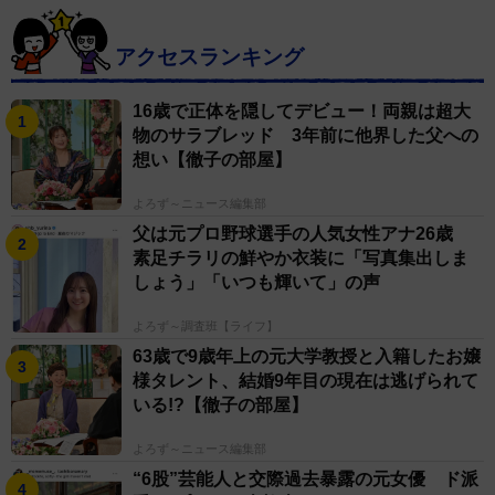
アクセスランキング
16歳で正体を隠してデビュー！両親は超大
物のサラブレッド 3年前に他界した父への
想い【徹子の部屋】
よろず～ニュース編集部
父は元プロ野球選手の人気女性アナ26歳
素足チラリの鮮やか衣装に「写真集出しま
しょう」「いつも輝いて」の声
よろず～調査班【ライフ】
63歳で9歳年上の元大学教授と入籍したお嬢
様タレント、結婚9年目の現在は逃げられて
いる!?【徹子の部屋】
よろず～ニュース編集部
“6股”芸能人と交際過去暴露の元女優 ド派