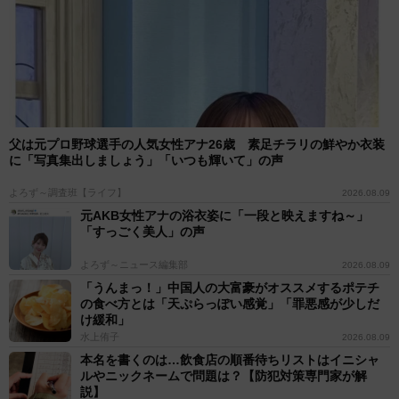
父は元プロ野球選手の人気女性アナ26歳 素足チラリの鮮やか衣装
に「写真集出しましょう」「いつも輝いて」の声
よろず～調査班【ライフ】
2026.08.09
元AKB女性アナの浴衣姿に「一段と映えますね～」
「すっごく美人」の声
よろず～ニュース編集部
2026.08.09
「うんまっ！」中国人の大富豪がオススメするポテチ
の食べ方とは「天ぷらっぽい感覚」「罪悪感が少しだ
け緩和」
水上侑子
2026.08.09
本名を書くのは…飲食店の順番待ちリストはイニシャ
ルやニックネームで問題は？【防犯対策専門家が解
説】