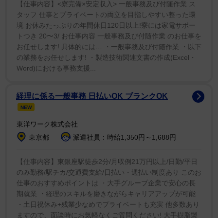
【仕事内容】<寮完備×安定収入> 一般事務及び付随作業 ス
タッフ 仕事とプライベートの両立を目指しやすい整った環
境 お休みたっぷりの年間休日120日以上!寮には家電サポー
トつき 20〜3/ お仕事内容 一般事務及び付随作業 のお仕事を
お任せします! 具体的には… ・一般事務及び付随作業 ・以下
の業務をお任せします! ・製造技術関連文書の作成(Excel・
Word)における事務支援...
経理に係る一般事務 日払いOK ブランクOK
NEW
東洋ワーク株式会社
東京都
派遣社員：時給1,350円～1,688円
【仕事内容】東銀座駅徒歩2分/月収例21万円以上/日勤/平日
のみ勤務/駅チカ/交通費支給/日払い・週払い制度あり このお
仕事のおすすめポイントは ・大手グループ企業で安心の長
期就業 ・経理のスキルを磨きながらキャリアアップが可能
・土日祝休み+残業少なめでプライベートも充実 他多数あり
ますので、面談時にお気軽なくご質問ください! 大手樹脂製