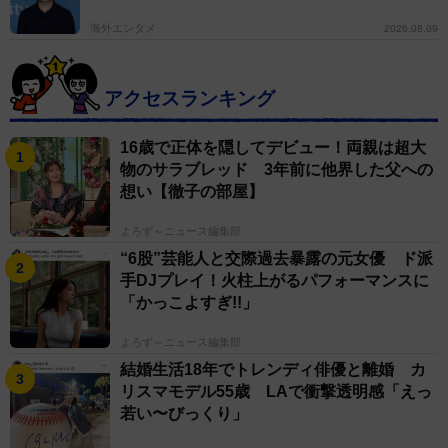
海外エンタメ
2026.08.09
アクセスランキング
16歳で正体を隠してデビュー！両親は超大
物のサラブレッド 3年前に他界した父への
想い【徹子の部屋】
よろず～ニュース編集部
“6股”芸能人と交際過去暴露の元女優 ド派
手DJプレイ！火柱上がるパフォーマンスに
「かっこよすぎ!!」
よろず～ニュース編集部
結婚生活18年でトレンディ俳優と離婚 カ
リスマモデル55歳 LAで衝撃透明感「えっ
若い〜びっくり」