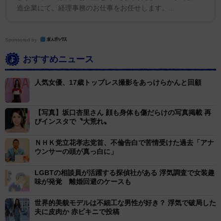
造企業にて、経理事務のお仕事をお任せします。...
Sponsored by
おすすめニュース
人気女優、17歳トップレス撮影をあっけらかんと回顧
【写真】坂口杏里さん 顔も身体も傷だらけの写真掲載 再
びインスタで〝大荒れ〟
ＮＨＫ党立花孝志党首、不倫告白で苦情受けた過去「アナ
ウンサーの頭が真っ白に」
LGBTの相談員が活躍する探偵社がある 浮気調査で女装趣
味が発覚 離婚回避のケースも
世界的美貌モデルは不細工な男性が好き？ 浮気で破局した
夫に皮肉か 赤ビキニで投稿