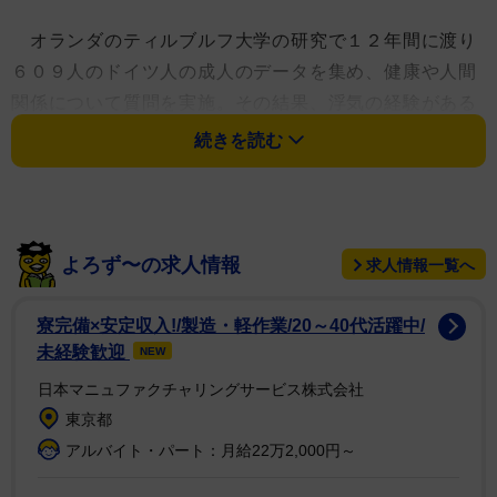
オランダのティルブルフ大学の研究で１２年間に渡り
６０９人のドイツ人の成人のデータを集め、健康や人間
関係について質問を実施。その結果、浮気の経験がある
女性は自尊心と人生への満足度が高い結果となった。
続きを読む
サイコロジカル・サイエンス誌に掲載された同研究は
こう説明している。「私たちの分析の結果、浮気の後、
回復し、さらに元気になる被験者のグループが検出され
よろず〜の求人情報
求人情報一覧へ
ました。不誠実な女性たちです」「女性の浮気はパート
ナーに不満足な結果である可能性があり、それにより、
寮完備×安定収入!/製造・軽作業/20～40代活躍中/
パートナーを目覚めさせ、ポジティブな行動変化につな
未経験歓迎
NEW
がると考えられます」「今回の結果は浮気は男性がした
日本マニュファクチャリングサービス株式会社
場合にネガティブな影響が出ることがわかりました」
東京都
アルバイト・パート：月給22万2,000円～