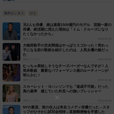
海外エンタメ
ひと
兄3人も俳優、娘は資産1500億円のモデル 芸能一家の
俳優、絶頂期に消えた理由は「トム・クルーズになり
たくなかったから」
海外エンタメ
2026.08.09
大物英歌手の交友関係はやっぱりスゴかった！売れっ
子になる前の歌姫を紹介したのは、人気女優の娘だっ
た
海外エンタメ
2026.08.09
むっちゃ美味しそうなチーズバーガーなんですが！人
気米歌姫 重要なパフォーマンス後のルーティーンが
明らかに！
海外エンタメ
2026.08.09
スカーレット・ヨハンソンでも「達成不可能」だった
美の基準 感じていた外見への強いプレッシャー
海外エンタメ
2026.08.09
NYの新居、前の住人は有名コメディ俳優だった→スタ
ッフがひそかに試写会招待→直接郵便物を手渡した