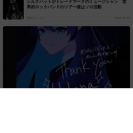
シルクハットがトレードマークのミュージシャン 世
界的ロックバンドのツアー後はソロ活動
海外エンタメ
2026.08.09
「即興の天才」Adoシカゴでうどん出前も箸がない…代わりに使っ
た道具に反響と共感「あるあるですね」
よろず～ニュース編集部
2026.08.09
“スパイダーマン婚”トム・ホランド＆ゼンデイヤ、結
婚式の詳細が明るみに 感動スピーチに参列者が涙