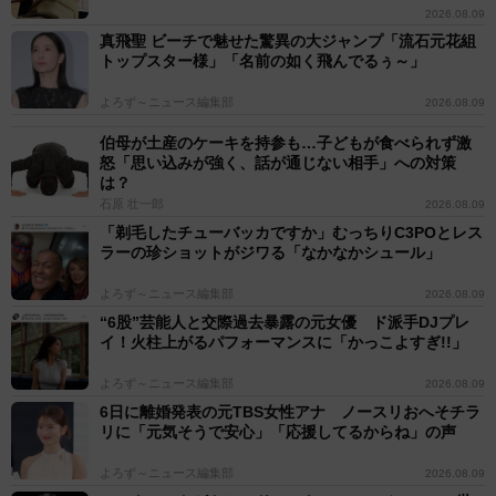
2026.08.09
真飛聖 ビーチで魅せた驚異の大ジャンプ「流石元花組
トップスター様」「名前の如く飛んでるぅ～」
よろず～ニュース編集部
2026.08.09
伯母が土産のケーキを持参も…子どもが食べられず激
怒「思い込みが強く、話が通じない相手」への対策
は？
石原 壮一郎
2026.08.09
「剃毛したチューバッカですか」むっちりC3POとレス
ラーの珍ショットがジワる「なかなかシュール」
よろず～ニュース編集部
2026.08.09
“6股”芸能人と交際過去暴露の元女優 ド派手DJプレ
イ！火柱上がるパフォーマンスに「かっこよすぎ!!」
よろず～ニュース編集部
2026.08.09
6日に離婚発表の元TBS女性アナ ノースリおへそチラ
リに「元気そうで安心」「応援してるからね」の声
よろず～ニュース編集部
2026.08.09