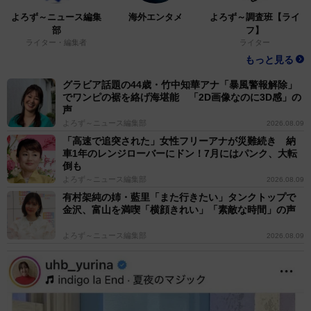
よろず～ニュース編集
海外エンタメ
よろず～調査班【ライ
部
フ】
ライター・編集者
ライター
もっと見る
グラビア話題の44歳・竹中知華アナ「暴風警報解除」
でワンピの裾を絡げ海堪能 「2D画像なのに3D感」の
声
よろず～ニュース編集部
2026.08.09
「高速で追突された」女性フリーアナが災難続き 納
車1年のレンジローバーにドン！7月にはパンク、大転
倒も
よろず～ニュース編集部
2026.08.09
有村架純の姉・藍里「また行きたい」タンクトップで
金沢、富山を満喫「横顔きれい」「素敵な時間」の声
よろず～ニュース編集部
2026.08.09