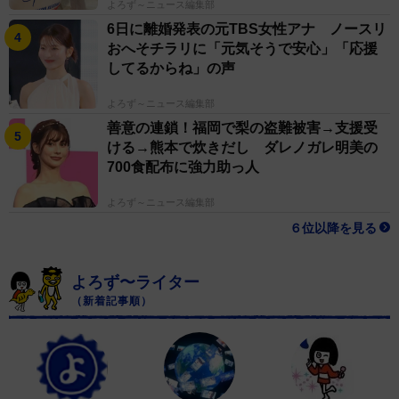
よろず～ニュース編集部
6日に離婚発表の元TBS女性アナ ノースリ
おへそチラリに「元気そうで安心」「応援
してるからね」の声
よろず～ニュース編集部
善意の連鎖！福岡で梨の盗難被害→支援受
ける→熊本で炊きだし ダレノガレ明美の
700食配布に強力助っ人
よろず～ニュース編集部
６位以降を見る
よろず〜ライター
（新着記事順）