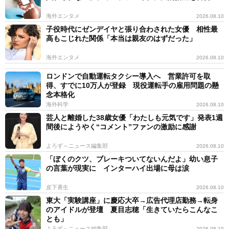
海外エンタメ
2026.08.10
子役時代にゼンデイヤと張り合わされた女優 相性最
高もこじれた関係「本当は親友のはずだった」
海外エンタメ
2026.08.10
ロンドンで自動運転タクシー導入へ 営業許可を取
得、すでに10万人が登録 現役運転手の雇用問題の懸
念本格化
海外科学
2026.08.10
芸人と離婚した38歳女優「わたしも元気です」発表1週
間後にようやく“コメント”ファンの激励に感謝
よろず～ニュース編集部
2026.08.10
「ぼくのクツ、ブレーキついてないんだよ」幼い息子
の言葉が現実に インターハイ出場に母は涙
皮下勇生
2026.08.10
東大「実験講座」に慶応大卒→広告代理店勤務→転身
のアイドルが登壇 夏目志穂「生きていたらこんなこ
とも」
よろず～ニュース編集部
2026.08.10