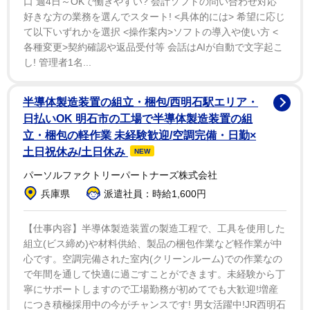
口 週4日～OKで働きやすい? 会計ソフトの問い合わせ対応
好きな方の業務を選んでスタート! <具体的には> 希望に応じ
て以下いずれかを選択 <操作案内>ソフトの導入や使い方 <
各種変更>契約確認や返品受付等 会話はAIが自動で文字起こ
し! 管理者1名...
半導体製造装置の組立・梱包/西明石駅エリア・
日払いOK 明石市の工場で半導体製造装置の組
立・梱包の軽作業 未経験歓迎/空調完備・日勤×
土日祝休み/土日休み
NEW
パーソルファクトリーパートナーズ株式会社
兵庫県
派遣社員：時給1,600円
【仕事内容】半導体製造装置の製造工程で、工具を使用した
組立(ビス締め)や材料供給、製品の梱包作業など軽作業が中
心です。空調完備された室内(クリーンルーム)での作業なの
で年間を通して快適に過ごすことができます。未経験から丁
寧にサポートしますので工場勤務が初めてでも大歓迎!増産
につき積極採用中の今がチャンスです! 男女活躍中!JR西明石