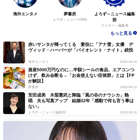
海外エンタメ
夢書房
よろず～ニュース編集
よろず～ニュース特約
部
ライター・編集者
もっと見る
赤いサンタが帰ってくる 妻役に「アナ雪」女優 デ
ヴィッド・ハーバーが「バイオレント・ナイト」続投
海外エンタメ
2026.08.10
資産5000万円なのに…半額シールの食品、エアコンつ
けず、飲み会断る→「お金使えない症候群」とは【FP
が解説】
夢書房
2026.08.10
安田成美 木梨憲武と降臨「風の谷のナウシカ」熱
唱 夫も写真アップ 結婚32年「感動で何も言う事は
ない」
よろず～ニュース編集部
2026.08.10