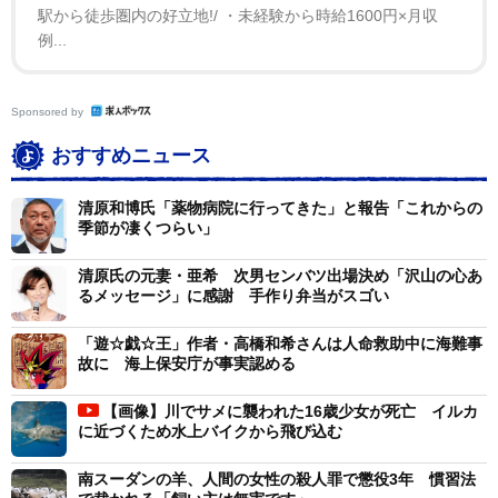
駅から徒歩圏内の好立地!/ ・未経験から時給1600円×月収
例...
Sponsored by
おすすめニュース
清原和博氏「薬物病院に行ってきた」と報告「これからの
季節が凄くつらい」
清原氏の元妻・亜希 次男センバツ出場決め「沢山の心あ
るメッセージ」に感謝 手作り弁当がスゴい
「遊☆戯☆王」作者・高橋和希さんは人命救助中に海難事
故に 海上保安庁が事実認める
【画像】川でサメに襲われた16歳少女が死亡 イルカ
に近づくため水上バイクから飛び込む
南スーダンの羊、人間の女性の殺人罪で懲役3年 慣習法