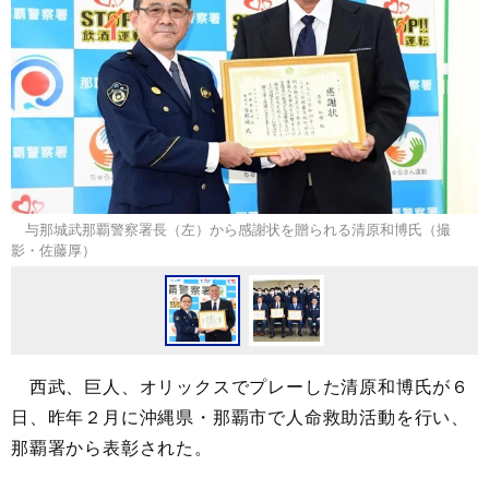
与那城武那覇警察署長（左）から感謝状を贈られる清原和博氏（撮
影・佐藤厚）
西武、巨人、オリックスでプレーした清原和博氏が６
日、昨年２月に沖縄県・那覇市で人命救助活動を行い、
那覇署から表彰された。