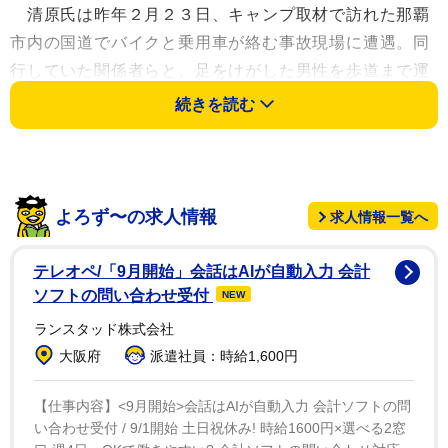
清原氏は昨年２月２３日、キャンプ取材で訪れた那覇
市内の国道でバイクと乗用車が絡む事故現場に遭遇。同
行していた関係者らと、足をけがした男性を歩道まで運
ぶなどの救助活動に協力した。
続きを読む
那覇警察署の与那城署長から感謝状を贈られた清原氏
は「自分はできることをしただけ」ときっぱり。負傷し
た男性からの手紙を代読され「心配したけど、回復され
よろず〜の求人情報
求人情報一覧へ
たようでうれしい」といい「まさか自分が警察から表彰
されるとは思わなかった。一番うれしいです」と笑顔を
テレオペ/「9月開始」会話はAIが自動入力 会計
浮かべた。また「交通安全に努めたい」とも話した。
ソフトの問い合わせ受付
NEW
ランスタッド株式会社
清原氏は今年も沖縄を訪れ、４日と５日は中日キャン
大阪府
派遣社員：時給1,600円
プを訪問。所轄の那覇署が事故を調査した後、表彰が決
まった。
【仕事内容】<9月開始>会話はAIが自動入力 会計ソフトの問
い合わせ受付 / 9/1開始 土日祝休み! 時給1600円×選べる2窓