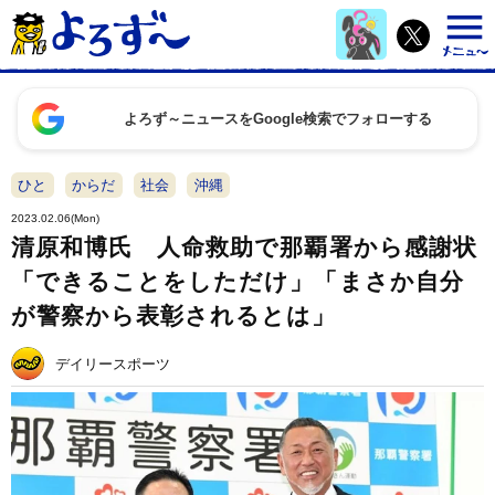
よろず～ニュースをGoogle検索でフォローする
ひと
からだ
社会
沖縄
2023.02.06(Mon)
清原和博氏 人命救助で那覇署から感謝状
「できることをしただけ」「まさか自分
が警察から表彰されるとは」
デイリースポーツ