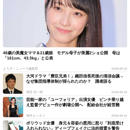
48歳の美魔女ママ＆21歳娘 モデル母子が美麗2ショ公開 母は
「161cm、43.5kg」と公表
よろず～ニュース編集部
2026.08.10
大河ドラマ「豊臣兄弟！」織田信長死後の清須会議→
なぜ集団指導体制が採られたのか？ 識者語る
濱田 浩一郎
2026.08.10
芸能一家の「ユーフォリア」出演女優 ピンチ乗り越
え監督デビュー作が劇場公開へ 配給会社が経営難
海外エンタメ
2026.08.10
ボリウッド女優 身元＆容姿の悪用に怒り「到底受け
入れられない」ディープフェイクに法的措置を警告