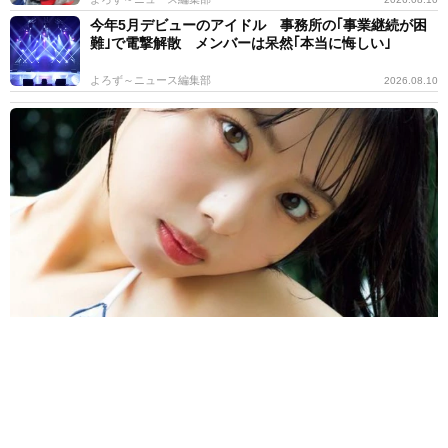
今年5月デビューのアイドル 事務所の｢事業継続が困
難｣で電撃解散 メンバーは呆然｢本当に悔しい｣
よろず～ニュース編集部
2026.08.10
引退→社会人→アイドル電撃復帰 ピッカピカの白肌が際立つ大胆
姿 峰島こまき｢FLASH｣登場
よろず～ニュース編集部
2026.08.09
グラビア話題の44歳・竹中知華アナ「暴風警報解除」