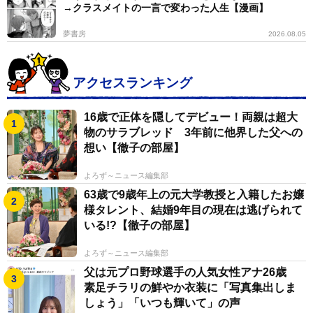
→クラスメイトの一言で変わった人生【漫画】
夢書房
2026.08.05
アクセスランキング
16歳で正体を隠してデビュー！両親は超大
物のサラブレッド 3年前に他界した父への
想い【徹子の部屋】
よろず～ニュース編集部
63歳で9歳年上の元大学教授と入籍したお嬢
様タレント、結婚9年目の現在は逃げられて
いる!?【徹子の部屋】
よろず～ニュース編集部
父は元プロ野球選手の人気女性アナ26歳
素足チラリの鮮やか衣装に「写真集出しま
しょう」「いつも輝いて」の声