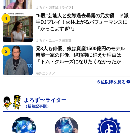
よろず～調査班【ライフ】
“6股”芸能人と交際過去暴露の元女優 ド派
手DJプレイ！火柱上がるパフォーマンスに
「かっこよすぎ!!」
よろず～ニュース編集部
兄3人も俳優、娘は資産1500億円のモデル
芸能一家の俳優、絶頂期に消えた理由は
「トム・クルーズになりたくなかったか
ら」
海外エンタメ
６位以降を見る
よろず〜ライター
（新着記事順）