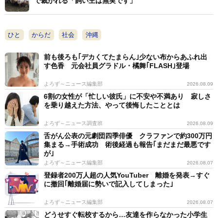
で裁かれる「飼い主は無実です」
ひと
からだ
社会
沖縄
前も後ろも｢デカくてたまらん｣少ない布からあふれ出
す色香 元会社員グラドル・橘舞｢FLASH｣登場
よろず～ニュース編集部
2026.08.09
6割の女性が「忙しい彼氏」に不安や不満あり 寂しさ
を乗り越えた方法、やって後悔したこととは
よろず～ニュース調査班
2026.08.09
舌がん公表の元劇団四季俳優 クラファンで約300万円
集まる→手術成功 術後経過も報告｢まだまだ最悪です
が｣
よろず～ニュース編集部
2026.08.07
登録者200万人超の人気YouTuber 離婚を発表→すぐ
に撤回｢離婚届に勢いで記入してしまった｣
よろず～ニュース編集部
2026.08.07
どうせすぐ転校するから…友達を作らなかった小学生