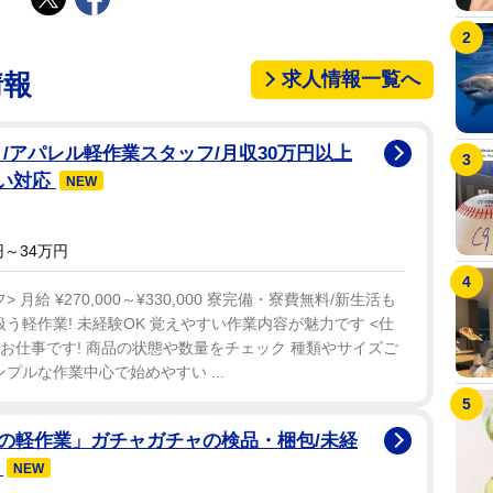
求人情報一覧へ
情報
/アパレル軽作業スタッフ/月収30万円以上
払い対応
NEW
～34万円
給 ¥270,000～¥330,000 寮完備・寮費無料/新生活も
う軽作業! 未経験OK 覚えやすい作業内容が魅力です <仕
のお仕事です! 商品の状態や数量をチェック 種類やサイズご
プルな作業中心で始めやすい ...
の軽作業」ガチャガチャの検品・梱包/未経
備
NEW