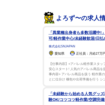
よろず〜の求人
「異業種出身者も多数活躍中!」
可/軽作業中心/未経験歓迎/日
株式会社SNJAPAN
愛知県
正社員：月給27万円
【仕事内容】<アパレル軽作業スタッフ> 月
安心スタート! 人気のアパレル商品を扱
事内容> アパレル商品を扱う 軽作業
とに仕分け 梱包や出荷準備を行う シン
「未経験から始める人気グッズ
験OK/コツコツ軽作業/空調完