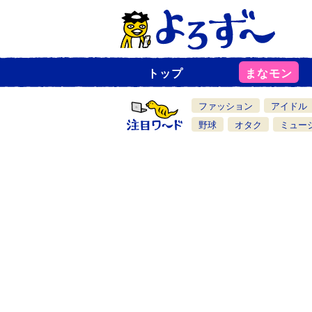
トップ
まなモン
ニ
ュ
ー
ファッション
アイドル
ス
一
野球
オタク
ミュー
覧