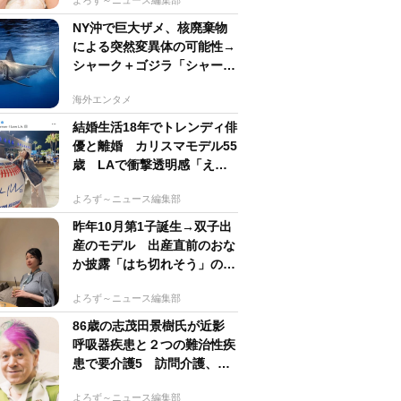
NY沖で巨大ザメ、核廃棄物
による突然変異体の可能性→
シャーク＋ゴジラ「シャーク
ジラ」の捕獲作戦が展開
海外エンタメ
結婚生活18年でトレンディ俳
優と離婚 カリスマモデル55
歳 LAで衝撃透明感「えっ
若い〜びっくり」
よろず～ニュース編集部
昨年10月第1子誕生→双子出
産のモデル 出産直前のおな
か披露「はち切れそう」の
声 帝王切開で大量出血も
よろず～ニュース編集部
86歳の志茂田景樹氏が近影
呼吸器疾患と２つの難治性疾
患で要介護5 訪問介護、看
護生活もポジティブ発信
よろず～ニュース編集部