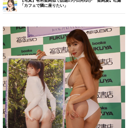
【写真】有村架純似で話題の小日向ゆか 〝架純愛〟吐露
「カフェで隣に座りたい」