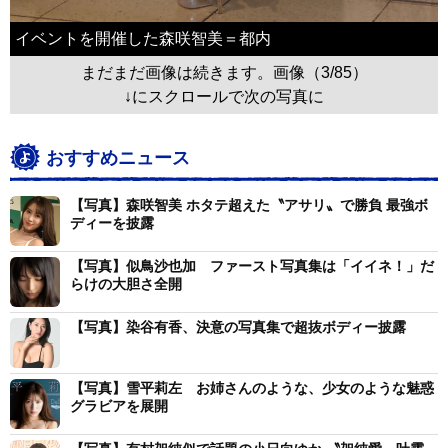
イベントを開催した森咲智美＝都内
まだまだ画像は続きます。画像（3/85）
↓にスクロールで次の写真に
おすすめニュース
【写真】森咲智美 ホタテ超えた〝アサリ〟で勝負 最強ボ
ディーを披露
【写真】似鳥沙也加 ファースト写真集は「イイネ！」だ
らけの大胆さ全開
【写真】染谷有香、決意の写真集で超抜ボディー披露
【写真】雪平莉左 お姉さんのような、少女のような魅惑
グラビアを展開