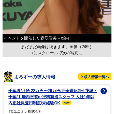
イベントを開催した森咲智美＝都内
まだまだ画像は続きます。画像（2/85）
↓にスクロールで次の写真に
よろず〜の求人情報
求人情報一覧へ
千葉県/月給 22万円〜26万円/完全週休2日 茨城・
千葉/工場内塗装or塗料製造スタッフ 入社1年以
内正社員登用制度/未経験OK
NEW
TCユニオン株式会社