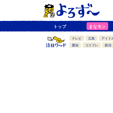
トップ
まなモン
ニ
ュ
ー
テレビ
広島
アイド
ス
一
愛知
コスプレ
新潟
覧