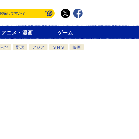
アニメ・漫画
ゲーム
らだ
野球
アジア
ＳＮＳ
映画