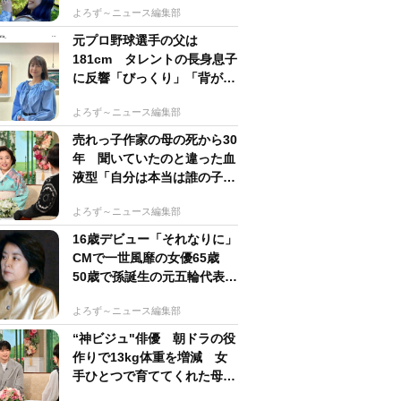
よろず～ニュース編集部
元プロ野球選手の父は
181cm タレントの長身息子
に反響「びっくり」「背が高
すぎる」母162cm 姉は声優
よろず～ニュース編集部
売れっ子作家の母の死から30
年 聞いていたのと違った血
液型「自分は本当は誰の子
か」【徹子の部屋】
よろず～ニュース編集部
16歳デビュー「それなりに」
CMで一世風靡の女優65歳
50歳で孫誕生の元五輪代表と
花火大会 カズ息子の師匠
よろず～ニュース編集部
“神ビジュ"俳優 朝ドラの役
作りで13kg体重を増減 女
手ひとつで育ててくれた母へ
の想い【徹子の部屋】