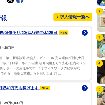
求人情報一覧へ
情報
研修あり/20代活躍/年休125日
NEW
～30万円
経験・第二新卒歓迎 社会人デビューOK 完全週休2日制(土日
月5h以下) 服装・ネイル自由 研修制度ありで安心 社内のメン
務サポートのお仕事です! 「オフィスワークの経験がな
きる、簡単な業務からお願いします! ...
月収40万円も稼げます
NEW
39万5,000円