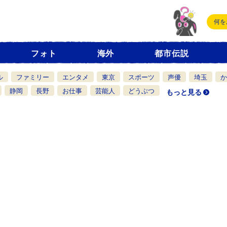
フォト
海外
都市伝説
ル
ファミリー
エンタメ
東京
スポーツ
声優
埼玉
か
静岡
長野
お仕事
芸能人
どうぶつ
もっと見る