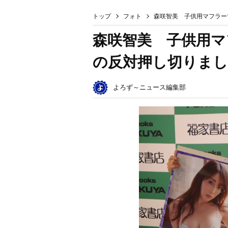
トップ
フォト
森咲智美 子供用マフラー
森咲智美 子供用マ
の反対押し切りまし
よろず～ニュース編集部