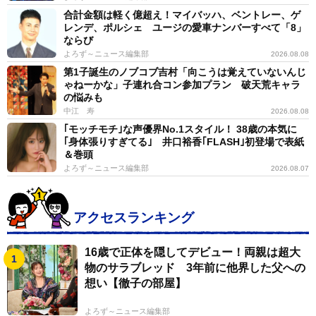
合計金額は軽く億超え！マイバッハ、ベントレー、ゲ
捨てた。
レンデ、ポルシェ ユージの愛車ナンバーすべて「8」
ならび
よろず～ニュース編集部
2026.08.08
第1子誕生のノブコブ吉村「向こうは覚えていないんじ
ゃねーかな」子連れ合コン参加プラン 破天荒キャラ
の悩みも
中江 寿
2026.08.08
｢モッチモチ｣な声優界No.1スタイル！ 38歳の本気に
｢身体張りすぎてる｣ 井口裕香｢FLASH｣初登場で表紙
＆巻頭
よろず～ニュース編集部
2026.08.07
アクセスランキング
16歳で正体を隠してデビュー！両親は超大
物のサラブレッド 3年前に他界した父への
想い【徹子の部屋】
よろず～ニュース編集部