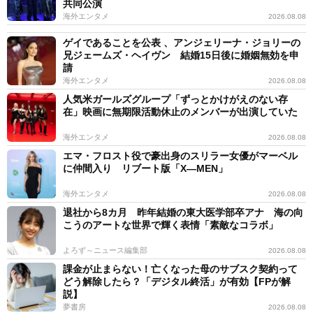
共同公演
海外エンタメ
2026.08.08
ゲイであることを公表 、アンジェリーナ・ジョリーの
兄ジェームズ・ヘイヴン 結婚15日後に婚姻無効を申
請
海外エンタメ
2026.08.08
人気米ガールズグループ「ずっとかけがえのない存
在」映画に無期限活動休止のメンバーが出演していた
海外エンタメ
2026.08.08
エマ・フロスト役で豪出身のスリラー女優がマーベル
に仲間入り リブート版「X―MEN」
海外エンタメ
2026.08.08
退社から8カ月 昨年結婚の東大医学部卒アナ 海の向
こうのアートな世界で輝く表情「素敵なコラボ」
よろず～ニュース編集部
2026.08.08
課金が止まらない！亡くなった母のサブスク契約って
どう解除したら？「デジタル終活」が有効【FPが解
説】
夢書房
2026.08.08