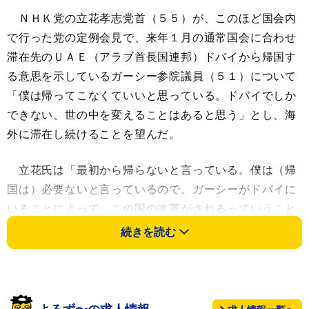
ＮＨＫ党の立花孝志党首（５５）が、このほど国会内
で行った党の定例会見で、来年１月の通常国会に合わせ
滞在先のＵＡＥ（アラブ首長国連邦）ドバイから帰国す
る意思を示しているガーシー参院議員（５１）について
「僕は帰ってこなくていいと思っている。ドバイでしか
できない、世の中を変えることはあると思う」とし、海
外に滞在し続けることを望んだ。
立花氏は「最初から帰らないと言っている。僕は（帰
国は）必要ないと言っているので。ガーシーがドバイに
いることによって、この国の改革がされるっていうこと
に期待していただく人だけが期待してもらって。もしガ
続きを読む
ーシーを辞めさせるみたいな動きがあるようでしたら、
党として全面的に戦っていく」と強調。海外に在住した
ままの議員活動を支援するとした。