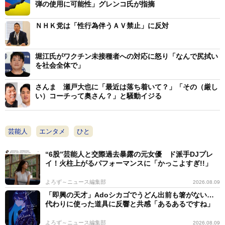
ドバイにいながら、暴露活動をするガーシー氏を「最
弾の使用に可能性」グレンコ氏が指摘
初からドバイという場所にいて、暴露を続ける意味はす
ＮＨＫ党は「性行為伴うＡＶ禁止」に反対
ごく大きい。ドバイにいたまま情報が入ってくる。そこ
から情報の発信をして日本国内で周知ができる。まった
堀江氏がワクチン未接種者への対応に怒り「なんで尻拭い
く新しい攻撃方法をつかんだ。よく理解できている国民
を社会全体で」
は期待してると思う」と評価。その上で「日本に戻って
来てやれることと、ドバイでやれることは変わりがない
さんま 瀬戸大也に「最近は落ち着いて？」「その（厳し
い）コーチって奥さん？」と騒動イジる
と思っている。なぜ、ガーシーに戻って来てほしいとい
うのかがわからない」と疑問を投げかけた。
芸能人
エンタメ
ひと
立花氏は「国会議員の人たちが帰って来いと本当に思
ってて、ガーシーを国会から除籍しようとする動きがあ
“6股”芸能人と交際過去暴露の元女優 ド派手DJプレ
イ！火柱上がるパフォーマンスに「かっこよすぎ!!」
るなら帰って来てでもやるべきだと思いますけど…。そ
もそも、そんなにこの国に帰ってきて欲しいと思ってい
よろず～ニュース編集部
2026.08.09
「即興の天才」Adoシカゴでうどん出前も箸がない…
るんですか？」と、国会に出席しないガーシー氏への懲
代わりに使った道具に反響と共感「あるあるですね」
罰や除名などの動きをけん制。「国会に来いと言ってる
よろず～ニュース編集部
2026.08.09
人たちは、はっきり言ってバカだと思っている」と切り