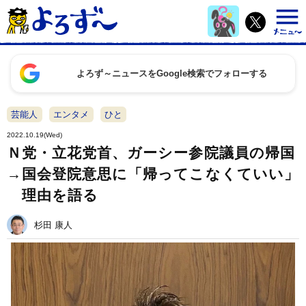
よろず～ニュースをGoogle検索でフォローする
芸能人
エンタメ
ひと
2022.10.19(Wed)
Ｎ党・立花党首、ガーシー参院議員の帰国
→国会登院意思に「帰ってこなくていい」
理由を語る
杉田 康人