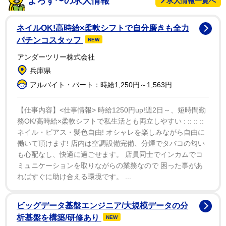
よろず〜の求人情報
求人情報一覧へ
ドバイで〝暴露拠点〟のオンラインサロン「ＧＡＳＹ
ＬＥ（ガシる）」を運営するガーシー氏に、立花氏は
ネイルOK!高時給×柔軟シフトで自分磨きも全力
「国会議員として暴露をすることに意味がある」という
パチンコスタッフ
NEW
ことを伝えてきたという。「一般人が芸能人の暴露をす
アンダーツリー株式会社
ることと、国会議員が暴露をすることでは全然世の中違
兵庫県
う。世の中、誰が言っているかが大事なんですよね。立
アルバイト・パート：時給1,250円～1,563円
場がどんな立場なのかが、すごく大事」と説明した。
【仕事内容】<仕事情報> 時給1250円up!週2日～、短時間勤
国会議員を続けようとする意思を、ガーシー氏から強
務OK/高時給×柔軟シフトで私生活とも両立しやすい : :: :: ::
ネイル・ピアス・髪色自由! オシャレを楽しみながら自由に
く感じるとした立花氏は「国会議員として、暴露をして
働いて頂けます! 店内は空調設備完備、分煙でタバコの匂い
もらったほうが効果がある。そう思っているんで。ガー
も心配なし、快適に過ごせます。 店員同士でインカムでコ
シーが国会議員を辞める必要はないし、むしろ国会議員
ミュニケーションを取りながらの業務なので 困った事があ
を続けてほしいと思っている」と力説した。
ればすぐに助け合える環境です。 ...
ガーシー氏の帰国意思については「彼も国会議員を続
ビッグデータ基盤エンジニア/大規模データの分
けるべきだと思っているので、一度国会に出席というか
析基盤を構築/研修あり
NEW