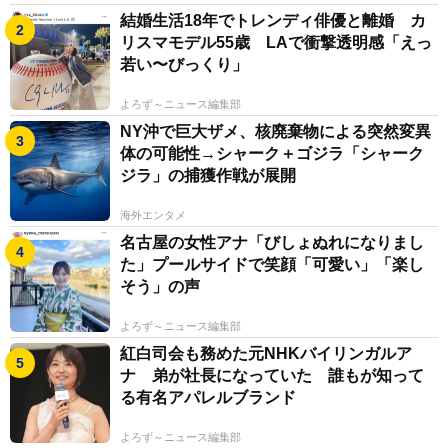
結婚生活18年でトレンディ俳優と離婚 カ
リスマモデル55歳 LAで衝撃透明感「えっ
若い〜びっくり」
よろず～ニュース編集部
NY沖で巨大ザメ、核廃棄物による突然変異
体の可能性→シャーク＋ゴジラ「シャーク
ジラ」の捕獲作戦が展開
海外エンタメ
名古屋の女性アナ「びしょぬれになりまし
た」プールサイドで笑顔「可愛い」「楽し
そう」の声
よろず～ニュース編集部
紅白司会も務めた元NHKバイリンガルア
ナ 弟が社長になっていた 誰もが知って
る有名アパレルブランド
よろず～ニュース編集部