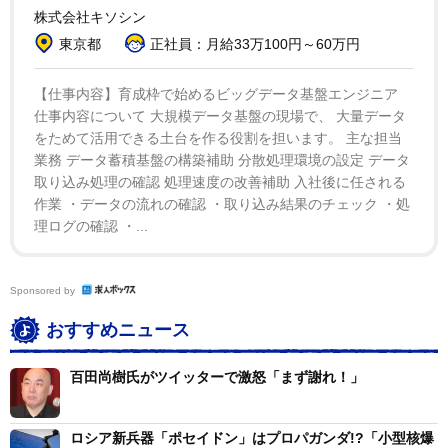
登院したほうがいいと思っているんじゃないか。様子見
株式会社キソシン
というか、どういうリアクションがあるのかというので
東京都
正社員：月給33万100円～60万円
『通常国会には』っていう発言をしているんじゃないか
な。国会で仕事をしたいというよりも、国会議員を辞め
【仕事内容】育成枠で始めるビッグデータ基盤エンジニア
仕事内容について 大規模データ基盤の現場で、 大量データ
たくないという思いが強いから、言ってしまっているこ
をためて活用できる土台を作る役割を担います。 主な担当
となのか」と真意を測った。
業務 データ蓄積基盤の構築補助 分散処理環境の設定 データ
取り込み処理の確認 処理速度の改善補助 入社後に任される
立花氏は、ガーシー氏が警察による不当逮捕の恐れが
作業 ・データの流れの確認 ・取り込み結果のチェック ・処
理ログの確認 ・...
あるとして「通常国会は６カ月もあるので、不逮捕特権
は間違いなくあるんじゃないかと思います。任意の取り
調べっていうのは当然行われると思う。本人が帰ってく
Sponsored by
るということはできなくはないと思うんですが、帰って
おすすめニュース
きて警察に何か嫌疑かけられてガチャガチャやるより
も、そこ（ドバイ）でやってほしい。変に帰ってきてほ
百田尚樹氏がツイッターで激怒「まず謝れ！」
しくない」と、帰国後の身を案じる。
ロシア新兵器「ポセイドン」はプロパガンダ!?「小型核爆