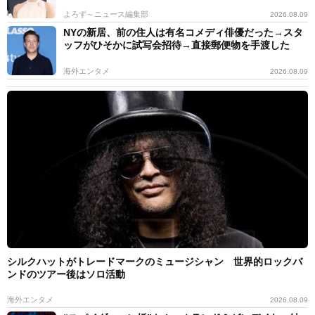
よろず～ニュース編集部
2026.08.09
NYの新居、前の住人は有名コメディ俳優だった→スタ
ッフがひそかに試写会招待→直接郵便物を手渡した
海外エンタメ
2026.08.09
シルクハットがトレードマークのミュージシャン 世界的ロックバ
ンドのツアー後はソロ活動
海外エンタメ
2026.08.09