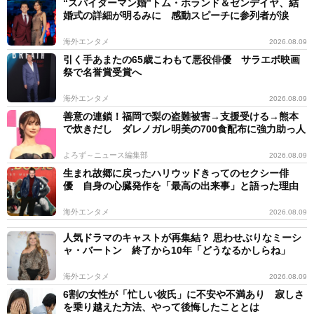
“スパイダーマン婚”トム・ホランド＆ゼンデイヤ、結
婚式の詳細が明るみに 感動スピーチに参列者が涙
海外エンタメ
2026.08.09
引く手あまたの65歳こわもて悪役俳優 サラエボ映画
祭で名誉賞受賞へ
海外エンタメ
2026.08.09
善意の連鎖！福岡で梨の盗難被害→支援受ける→熊本
で炊きだし ダレノガレ明美の700食配布に強力助っ人
よろず～ニュース編集部
2026.08.09
生まれ故郷に戻ったハリウッドきってのセクシー俳
優 自身の心臓発作を「最高の出来事」と語った理由
海外エンタメ
2026.08.09
人気ドラマのキャストが再集結？ 思わせぶりなミーシ
ャ・バートン 終了から10年「どうなるかしらね」
海外エンタメ
2026.08.09
6割の女性が「忙しい彼氏」に不安や不満あり 寂しさ
を乗り越えた方法、やって後悔したこととは