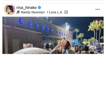
結婚生活18年でトレンディ俳優と離婚 カリスマモデル55歳 LA
で衝撃透明感「えっ若い〜びっくり」
よろず～ニュース編集部
2026.08.08
「エターナルズ」のクメイル・ナンジアニ 「ブラッ
クリスト」作品で監督デビュー
海外エンタメ
2026.08.08
世界的名優の息子 大物歌手のMV出演反対されてい
た まさかの本人から電話「何の前触れもなかった