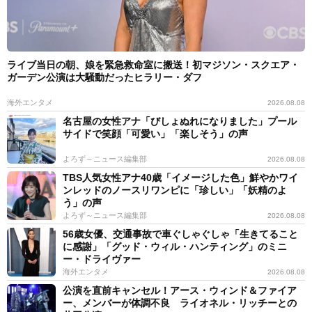
ライブ当日の朝、娘を緊急救命室に搬送！初マジソン・スクエア・
ガーデン公演は大騒動だったヒラリー・ダフ
海外エンタメ
2026.08.08
名古屋の女性アナ「びしょぬれになりました」プール
サイドで笑顔「可愛い」「楽しそう」の声
よろず～ニュース編集部
2026.08.08
TBS人気女性アナ40歳「イメージした色」鮮やかワイ
ンレッドのノースリワンピに「珍しい」「妖精のよ
う」の声
よろず～ニュース編集部
2026.08.08
56歳女優、交通事故で車ぐしゃぐしゃ「生きてること
に感謝」「グッド・ウィル・ハンティング」のミニ
ー・ドライヴァー
海外エンタメ
2026.08.08
公演を直前キャンセル！アース・ウィンド＆ファイア
ー、メンバーが体調不良 ライオネル・リッチーとの