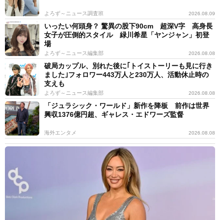
よろず～ニュース調査班
2026.08.09
いったい何頭身？ 驚異の股下90cm 超深V字 高身長
女子が圧倒的スタイル 緑川希星「ヤンジャン」初登
場
よろず～ニュース編集部
2026.08.08
破局カップル、別れた後に｢トイストーリーも見に行き
ました｣フォロワー443万人と230万人、活動休止時の
支えも
よろず～ニュース編集部
2026.08.08
「ジュラシック・ワールド」新作を降板 前作は世界
興収1376億円超、ギャレス・エドワーズ監督
海外エンタメ
2026.08.08