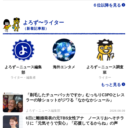
６位以降を見る
よろず〜ライター
（新着記事順）
よろず～ニュース編集
海外エンタメ
よろず～ニュース調査
部
班
ライター・編集者
ライター
もっと見る
「剃毛したチューバッカですか」むっちりC3POとレス
ラーの珍ショットがジワる「なかなかシュール」
よろず～ニュース編集部
2026.08.09
6日に離婚発表の元TBS女性アナ ノースリおへそチラ
リに「元気そうで安心」「応援してるからね」の声