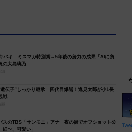
キバキ ミスマガ特別賞→5年後の努力の成果「AIに負
負の大島璃乃
集部
の遺伝子”しっかり継承 四代目爆誕！逸見太郎が小1長
観戦
集部
パスのTBS「サンモニ」アナ 夜の街でオフショット公
Twee
、細〜、可愛い」