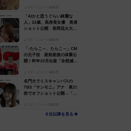
するのがかっこいい」
よろず～ニュース編集部
「AIかと思うぐらい綺麗な
人」22歳、高身長女優 美肩
ショット公開 長岡花火大会
抽選当たって満喫
よろず～ニュース編集部
「♪たらこ～、たらこ～」CM
の元子役 産前産後の体重公
開！昨年10月出産「全然減ら
ないよなんでえええええ」
よろず～ニュース編集部
名門大でミスキャンパスの
TBS「サンモニ」アナ 夜の
街でオフショット公開→「ノ
ースリーブ、細〜、可愛い」
よろず～ニュース編集部
６位以降を見る