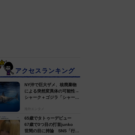
アクセスランキング
NY沖で巨大ザメ、核廃棄物
による突然変異体の可能性→
シャーク＋ゴジラ「シャーク
ジラ」の捕獲作戦が展開
海外エンタメ
65歳でタトゥーデビュー
67歳で3つ目の打首junko
世間の目に持論 SNS「行動