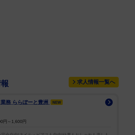
動停止処分を受け、２１年２月の大会で復帰。現在
レーニング…コーチ（東海大学・加藤健志コーチ）の
よりも１・５倍ぐらい（練習量が）増えてて…」など
って、奥さん（飛込選手の馬淵優佳）？」と再びイジ
と声を裏返し、スタジオは爆笑となっていた。
求人情報一覧へ
情報
ド業務 ららぽーと豊洲
NEW
0円～1,600円
色完全自由!ネイル・ピアスも自由!仕事もおしゃれも楽しも