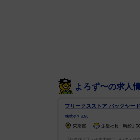
した。
瀬戸は不倫問題で２０年末まで活
は「最近、めちゃくちゃ厳しいト
ところにいかせてもらって。以前
と話すと、さんまは「そのコーチ
り、瀬戸は一瞬、「はいっ？！」
よろず〜の求人
フリークスストア バックヤー
株式会社iDA
東京都
派遣社員：時給1,50
【仕事内容】<仕事内容について> 髪