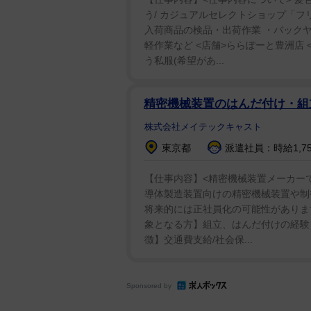
う/ カジュアルセレクトショップ「フ
入荷商品の検品・出荷作業 ・バックヤ
軽作業など <店舗>ららぽーと豊洲店 <
う私服(希望があ...
精密機械装置のはんだ付け・
株式会社メイテックキャスト
東京都
派遣社員：時給1,7
【仕事内容】<精密機械装置メーカーで
導体製造装置向けの精密機械装置や制
将来的には正社員化の可能性があります
象となる方】組立、はんだ付けの経験 
徴】交通費支給/社会保...
Sponsored by