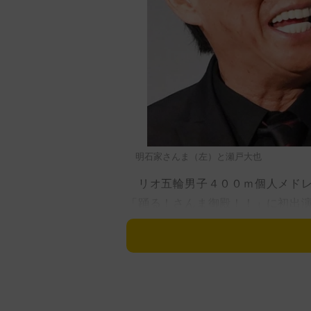
明石家さんま（左）と瀬戸大也
リオ五輪男子４００ｍ個人メドレ
「踊る！さんま御殿！！」に初出
司会の明石家さんまからは、早速
ーでは、「水泳の話は置いといて
に報じられた不倫騒動をイジられ
す。朝晩練習…」と２４年のパリ