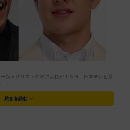
ー銅メダリストの瀬戸大也が１８日、日本テレビ系
演した。
続きを読む
イジられる場面が。冒頭、ゲストを紹介するコーナ
…」「どうなの、最近は落ち着いて？」と２０年９月
、苦笑い。「しっかりと…しっかりと練習していま
五輪に向けて、ハードな練習を続けていることを報告