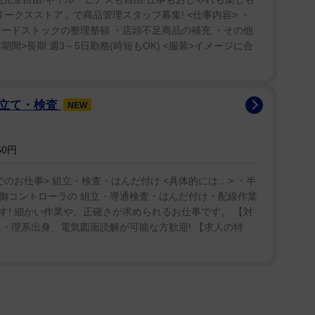
リークスストア」で商品管理スタッフ募集! <仕事内容> ・
ードストックの整理整頓 ・店頭不足商品の補充 ・その他
期間>長期:週3～5日勤務(時短もOK) <服装>イメージに合
組立て・検査
NEW
50円
のお仕事> 組立・検査・はんだ付け <具体的には…> ・半
御コントローラの 組立・導通検査・はんだ付け・配線作業
! 細かい作業や、正確さが求められるお仕事です。 【対
・理系出身、電気図面読解が可能な方歓迎! 【求人の特