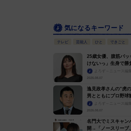
気になるキーワード
テレビ
芸能人
ひと
できごと
25歳女優、腹筋バッ
けないっ」生身で勝
よろず～ニュース編
2026.08.07
逸見政孝さんの“虎
男とともにプロ野球
よろず～ニュース編
2026.08.07
名門大でミスキャン
開→「ノースリーブ