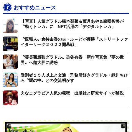
おすすめニュース
【写真】人気グラドル橋本梨菜＆葉月あや＆森咲智美が
〝動くトレカ〟に NFT活用の「デジタルトレカ」
〝尻職人〟倉持由香の夫・ふ～どが優勝「ストリートファ
イターリーグ２０２２開幕戦」
〝霊長類最強グラドル〟染谷有香 新作写真集〝夢の世
界〟へ超大胆に誘惑
受刑者１５人以上と文通 刑務所好きグラドル・緑川ちひ
ろ〝塀の中〟との交流明かす
えなこグラビア人気の秘密 出版社と研究サイトが解説