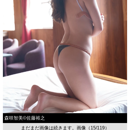
森咲智美©佐藤裕之
まだまだ画像は続きます。画像（15/119）