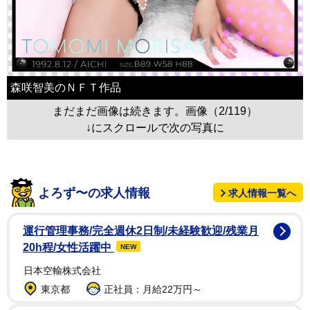
森咲智美のＮＦＴ作品
まだまだ画像は続きます。画像（2/119）
↓にスクロールで次の写真に
よろず〜の求人情報
求人情報一覧へ
運行管理事務/完全週休2日制/未経験歓迎/残業月
20h程/女性活躍中
NEW
日本空輸株式会社
東京都
正社員：月給22万円～