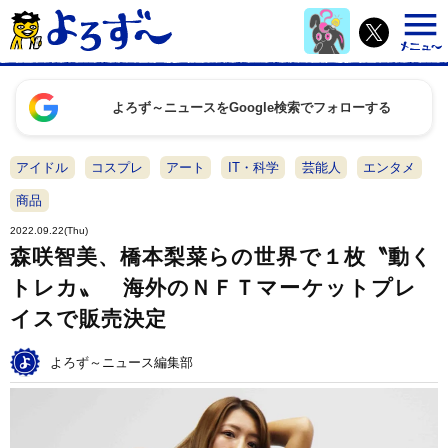
よろず～ニュースをGoogle検索でフォローする
アイドル
コスプレ
アート
IT・科学
芸能人
エンタメ
商品
2022.09.22(Thu)
森咲智美、橋本梨菜らの世界で１枚〝動く
トレカ〟 海外のＮＦＴマーケットプレ
イスで販売決定
よろず～ニュース編集部