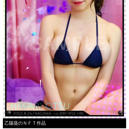
乙陽葵のＮＦＴ作品