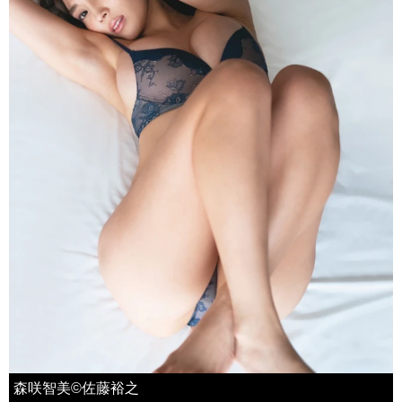
森咲智美©佐藤裕之