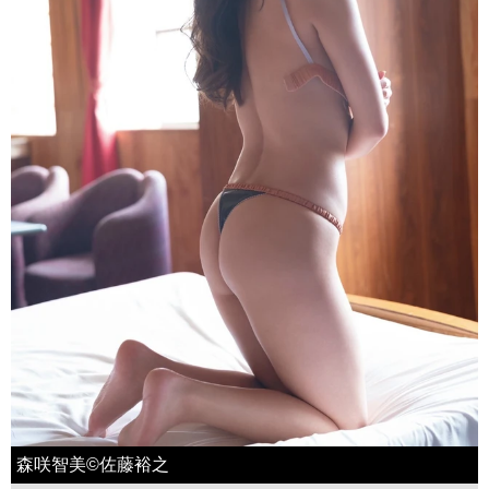
森咲智美©佐藤裕之