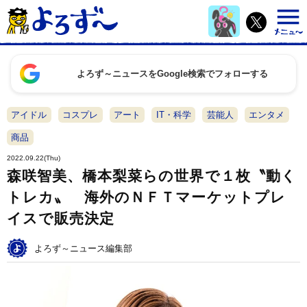
よろず～ニュースをGoogle検索でフォローする
アイドル
コスプレ
アート
IT・科学
芸能人
エンタメ
商品
2022.09.22(Thu)
森咲智美、橋本梨菜らの世界で１枚〝動く
トレカ〟 海外のＮＦＴマーケットプレ
イスで販売決定
よろず～ニュース編集部