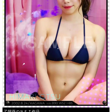
乙陽葵のＮＦＴ作品