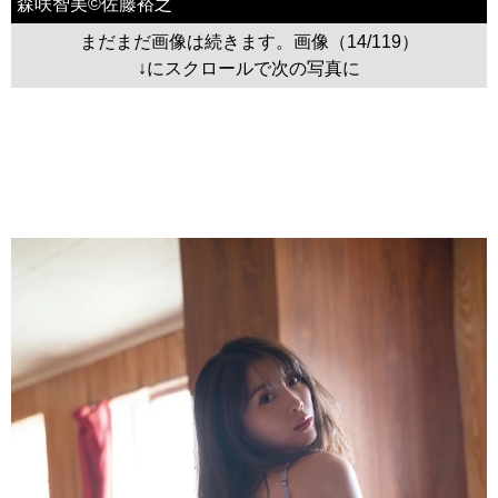
森咲智美©佐藤裕之
まだまだ画像は続きます。画像（14/119）
↓にスクロールで次の写真に