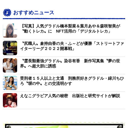
おすすめニュース
【写真】人気グラドル橋本梨菜＆葉月あや＆森咲智美が
〝動くトレカ〟に NFT活用の「デジタルトレカ」
〝尻職人〟倉持由香の夫・ふ～どが優勝「ストリートファ
イターリーグ２０２２開幕戦」
〝霊長類最強グラドル〟染谷有香 新作写真集〝夢の世
界〟へ超大胆に誘惑
受刑者１５人以上と文通 刑務所好きグラドル・緑川ちひ
ろ〝塀の中〟との交流明かす
えなこグラビア人気の秘密 出版社と研究サイトが解説