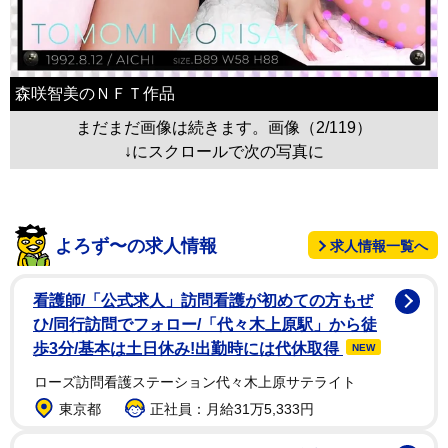
森咲智美のＮＦＴ作品
まだまだ画像は続きます。画像（2/119）
↓にスクロールで次の写真に
よろず〜の求人情報
求人情報一覧へ
看護師/「公式求人」訪問看護が初めての方もぜ
ひ/同行訪問でフォロー/「代々木上原駅」から徒
歩3分/基本は土日休み!出勤時には代休取得
NEW
ローズ訪問看護ステーション代々木上原サテライト
東京都
正社員：月給31万5,333円