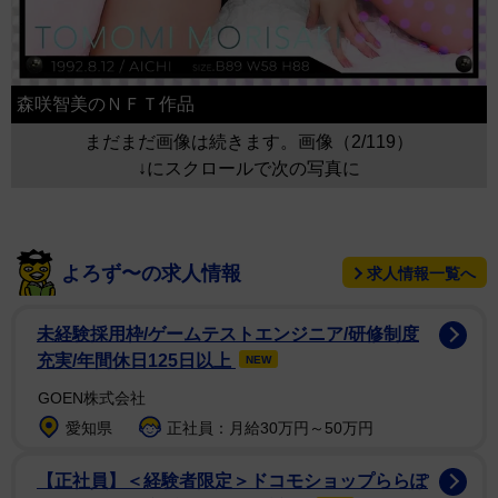
森咲智美のＮＦＴ作品
まだまだ画像は続きます。画像（2/119）
↓にスクロールで次の写真に
よろず〜の求人情報
求人情報一覧へ
未経験採用枠/ゲームテストエンジニア/研修制度
充実/年間休日125日以上
NEW
GOEN株式会社
愛知県
正社員：月給30万円～50万円
【正社員】＜経験者限定＞ドコモショップららぽ