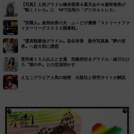
【写真】人気グラドル橋本梨菜＆葉月あや＆森咲智美が
〝動くトレカ〟に NFT活用の「デジタルトレカ」
〝尻職人〟倉持由香の夫・ふ～どが優勝「ストリートファ
イターリーグ２０２２開幕戦」
〝霊長類最強グラドル〟染谷有香 新作写真集〝夢の世
界〟へ超大胆に誘惑
受刑者１５人以上と文通 刑務所好きグラドル・緑川ちひ
ろ〝塀の中〟との交流明かす
えなこグラビア人気の秘密 出版社と研究サイトが解説