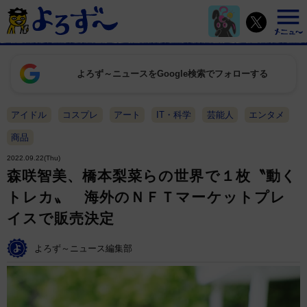
よろず～ニュースをGoogle検索でフォローする
アイドル
コスプレ
アート
IT・科学
芸能人
エンタメ
商品
2022.09.22(Thu)
森咲智美、橋本梨菜らの世界で１枚〝動く
トレカ〟 海外のＮＦＴマーケットプレ
イスで販売決定
よろず～ニュース編集部