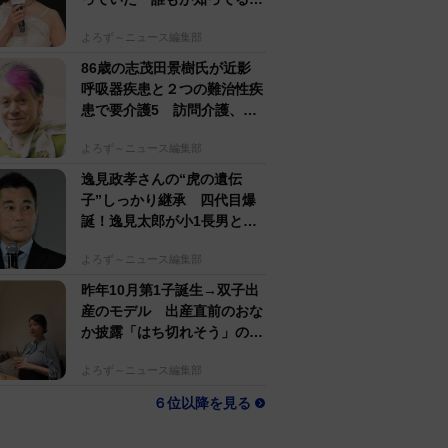
名アパレルブランド
よろず～ニュース編集部
86歳の志茂田景樹氏が近影
呼吸器疾患と２つの難治性疾
患で要介護5 訪問介護、看
護生活もポジティブ発信
よろず～ニュース編集部
逸見政孝さんの“虎の遺伝
子”しっかり継承 四代目爆
誕！逸見太郎が小1長男とと
もにプロ野球観戦
よろず～ニュース編集部
昨年10月第1子誕生→双子出
産のモデル 出産直前のおな
か披露「はち切れそう」の
声 帝王切開で大量出血も
よろず～ニュース編集部
６位以降を見る