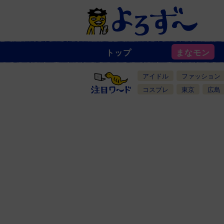
トップ
まなモン
ニ
ュ
ー
アイドル
ファッション
ス
一
コスプレ
東京
広島
覧