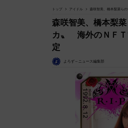
トップ
アイドル
森咲智美、橋本梨菜らの
森咲智美、橋本梨菜
カ〟 海外のＮＦＴ
定
よろず～ニュース編集部