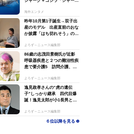
シャーク＋ゴジラ「シャーク
ジラ」の捕獲作戦が展開
海外エンタメ
昨年10月第1子誕生→双子出
産のモデル 出産直前のおな
か披露「はち切れそう」の
声 帝王切開で大量出血も
よろず～ニュース編集部
86歳の志茂田景樹氏が近影
呼吸器疾患と２つの難治性疾
患で要介護5 訪問介護、看
護生活もポジティブ発信
よろず～ニュース編集部
逸見政孝さんの“虎の遺伝
子”しっかり継承 四代目爆
誕！逸見太郎が小1長男とと
もにプロ野球観戦
よろず～ニュース編集部
６位以降を見る