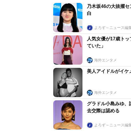
乃木坂46の大抜擢
白
よろず～ニュース編
人気女優が17歳ト
ていた」
海外エンタメ
美人アイドルがイケ
海外エンタメ
グラドル小島みゆ、
去交際は認める
よろず～ニュース編