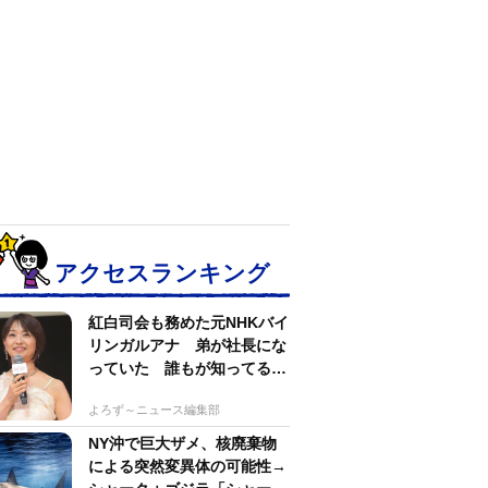
アクセスランキング
紅白司会も務めた元NHKバイ
リンガルアナ 弟が社長にな
っていた 誰もが知ってる有
名アパレルブランド
よろず～ニュース編集部
NY沖で巨大ザメ、核廃棄物
による突然変異体の可能性→