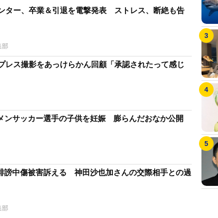
センター、卒業＆引退を電撃発表 ストレス、断絶も告
集部
ップレス撮影をあっけらかん回顧「承認されたって感じ
メンサッカー選手の子供を妊娠 膨らんだおなか公開
誹謗中傷被害訴える 神田沙也加さんの交際相手との過
集部