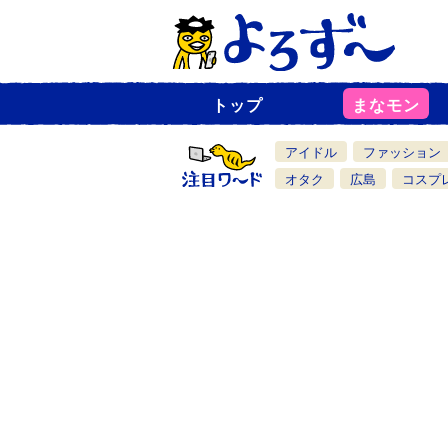
トップ
まなモン
ニ
ュ
ー
アイドル
ファッション
ス
一
オタク
広島
コスプ
覧