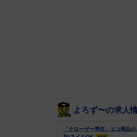
よろず〜の求人
「クローザー専任」エコ商品の反
社/ネイルOK
NEW