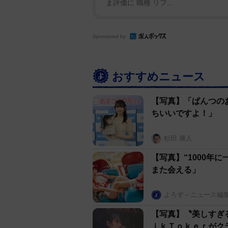
ま評価に 職種 リフ...
Sponsored by
おすすめニュース
【写真】「ぱんつの
ちいいですよ！」
杉田 康人
【写真】“1000年
また会える」
よろず～ニュース編
【写真】〝美しすぎ
ｉｋＴｏｋｅｒがク