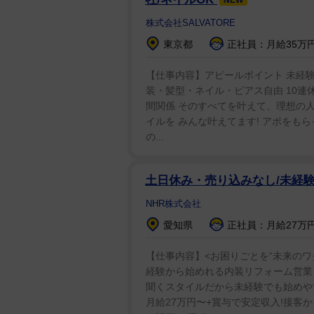
株式会社SALVATORE
東京都
正社員：月給35万円
【仕事内容】アピールポイント 未経験O
装・髪型・ネイル・ピアス自由 10連休
間関係 そのすべてを叶えて、理想の人
イルを みんな叶えてます! アポをも
の...
土日休み・売り込みなし/未経
NHR株式会社
愛知県
正社員：月給27万円
【仕事内容】<お困りごとを“未来のワ
経験から始めれる内装リフォーム営業 
聞くスタイルだから未経験でも始めや
月給27万円〜+賞与で安定収入!接客