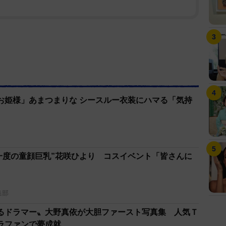
お姫様」あまつまりな シースルー衣装にハマる「気持
に一度の童顔巨乳”花咲ひより コスイベント「皆さんに
集部
るドラマー〟大野真依が大胆ファースト写真集 人気Ｔ
ラファンで夢成就