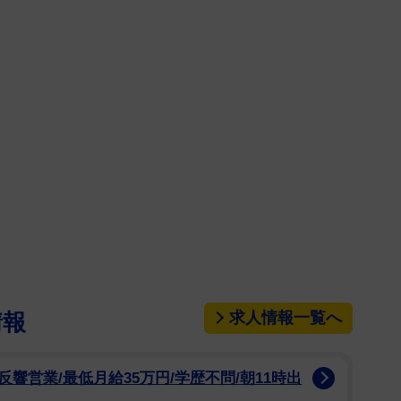
求人情報一覧へ
情報
響営業/最低月給35万円/学歴不問/朝11時出