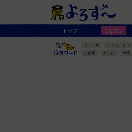
トップ
まなモン
ニ
ュ
ー
アイドル
ファッション
ス
一
お仕事
からだ
声優
覧