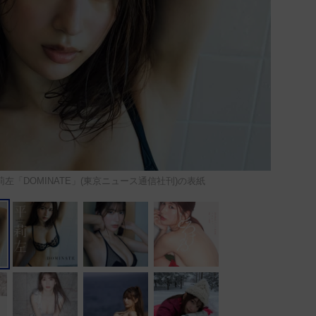
平莉左「DOMINATE」(東京ニュース通信社刊)の表紙