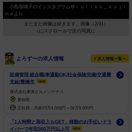
小島瑠璃子のインスタグラム＠ｒｕｒｉｋｏ＿ｋｏｊｉ
ｍａより
まだまだ画像は続きます。画像（2/31）
↓にスクロールで次の写真に
よろず〜の求人情報
求人情報一覧へ
設備管理 総合職/車通勤OK/社会保険完備/交通費
支給/豊橋市
NEW
株式会社東海ビルメンテナス
愛知県
正社員：月給23万4,000円～26万9,000円
「1人時間と高収入もGET」移動のお手伝いドラ
イバーで年収500万円以上可
NEW