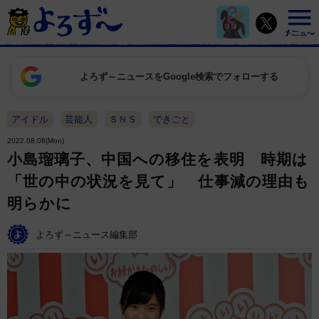
よろず～ニュースをGoogle検索でフォローする
アイドル
芸能人
ＳＮＳ
できごと
2022.08.08(Mon)
小島瑠璃子、中国への移住を表明 時期は
「世の中の状況を見て」 仕事減の理由も
明らかに
よろず～ニュース編集部