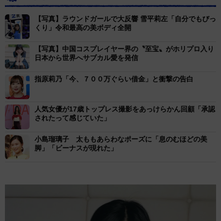
【写真】ラウンドガールで大反響 雪平莉左「自分でもびっ
くり」令和最高の美ボディ全開
【写真】中国コスプレイヤー界の〝至宝〟がホリプロ入り
日本から世界へサブカル愛を発信
指原莉乃「今、７００万ぐらい借金」と衝撃の告白
人気女優が17歳トップレス撮影をあっけらかん回顧「承認
されたって感じていた」
小島瑠璃子 太ももあらわなポーズに「息のむほどの美
脚」「ビーナスが現れた」