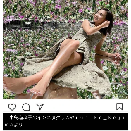
小島瑠璃子のインスタグラム＠ｒｕｒｉｋｏ＿ｋｏｊｉ
ｍａより