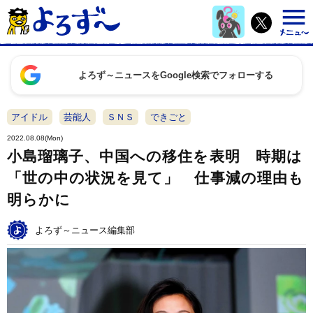
よろず～ニュースをGoogle検索でフォローする
アイドル
芸能人
ＳＮＳ
できごと
2022.08.08(Mon)
小島瑠璃子、中国への移住を表明 時期は
「世の中の状況を見て」 仕事減の理由も
明らかに
よろず～ニュース編集部