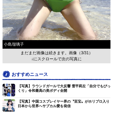
小島瑠璃子
まだまだ画像は続きます。画像（3/31）
↓にスクロールで次の写真に
おすすめニュース
【写真】ラウンドガールで大反響 雪平莉左「自分でもびっ
くり」令和最高の美ボディ全開
【写真】中国コスプレイヤー界の〝至宝〟がホリプロ入り
日本から世界へサブカル愛を発信