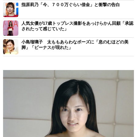
指原莉乃「今、７００万ぐらい借金」と衝撃の告白
人気女優が17歳トップレス撮影をあっけらかん回顧「承認
されたって感じていた」
小島瑠璃子 太ももあらわなポーズに「息のむほどの美
脚」「ビーナスが現れた」