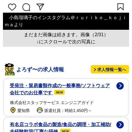
小島瑠璃子のインスタグラム＠ｒｕｒｉｋｏ＿ｋｏｊｉ
ｍａより
まだまだ画像は続きます。画像（2/31）
↓にスクロールで次の写真に
よろず〜の求人情報
求人情報一覧へ
受発注・貿易書類作成の一般事務/ソフトウェア
会社でのお仕事です
NEW
株式会社スタッフサービス エンジニアガイド
愛知県
派遣社員：時給1,450円～
有名店コラボ食品の製造/食品の調理・加工補助/
未経験歓迎/丁寧な研修
NEW