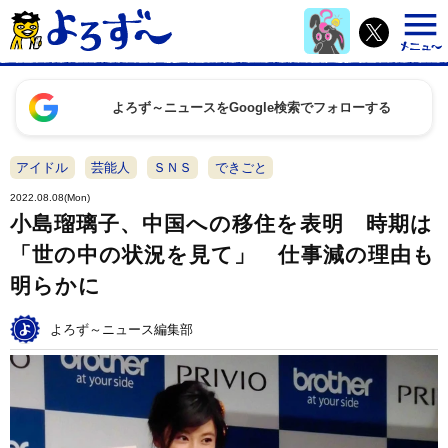
よろず～ニュースをGoogle検索でフォローする
アイドル
芸能人
ＳＮＳ
できごと
2022.08.08(Mon)
小島瑠璃子、中国への移住を表明 時期は
「世の中の状況を見て」 仕事減の理由も
明らかに
よろず～ニュース編集部