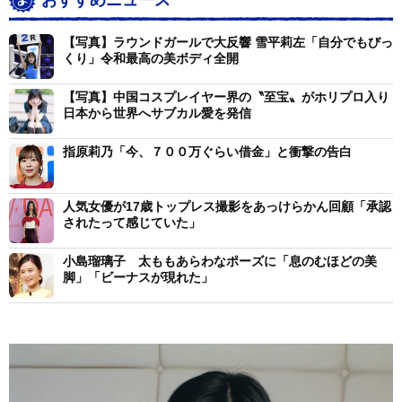
おすすめニュース
【写真】ラウンドガールで大反響 雪平莉左「自分でもびっ
くり」令和最高の美ボディ全開
【写真】中国コスプレイヤー界の〝至宝〟がホリプロ入り
日本から世界へサブカル愛を発信
指原莉乃「今、７００万ぐらい借金」と衝撃の告白
人気女優が17歳トップレス撮影をあっけらかん回顧「承認
されたって感じていた」
小島瑠璃子 太ももあらわなポーズに「息のむほどの美
脚」「ビーナスが現れた」