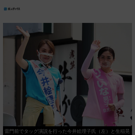
て安全確認」〇(必ず実行) 安全施策「良く見て確
認もう一度」8/3(月)北千住 東京芸術センター
会社案内会ハローワーク足立さんと同ビル内時間
内は随時受付お気軽にお越しくださいRe-startは
政和で welcome to 政和 一緒に仕事をしまし
ょう始めての方・経験者の方、ともに大歓迎です
随時、社にても会社説明させて頂いてます出張会
社案内会は(時間内随時受付)下記場所にて順次開
催計画を予定しております（過去開催場所）
草加 de個別会社案内会 町屋 de個別
会社案内会 春日部de個別会社案内会 松
戸 de個別会社案内会 我孫子de個別会社案
内会 北千住de個別会社案内会 越谷 de個
別会社案内会Taxi Driver Wanted先ずは連絡お待
ちしております。最初は誰でもは未経験 ❗最初の
一歩はあなた自身で！地理試験廃止になりました
が不安な地理は自社専任講師により要点は教授致
します。経験者も大歓迎です。※なんと転職後
雷門前でタッグ演説を行った今井絵理子氏（左）と生稲晃
も 「 即、高収入! 」経験者のあなた！