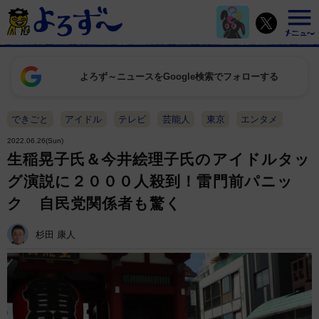
よろず～ニュースをGoogle検索でフォローする
できごと
アイドル
テレビ
芸能人
東京
エンタメ
2022.06.26(Sun)
生稲晃子氏＆今井絵理子氏のアイドルタッ
グ演説に２０００人殺到！雷門前パニッ
ク 自民党関係者も驚く
杉田 康人