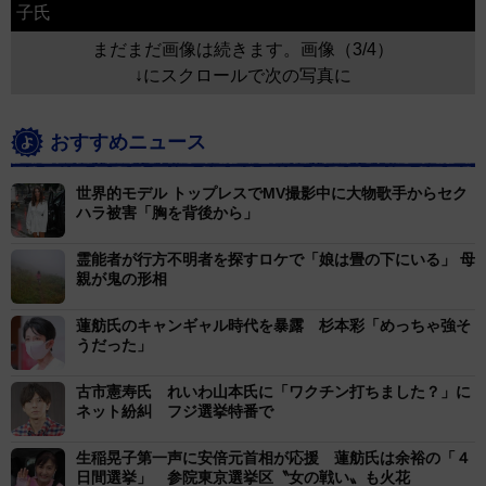
子氏
Challengeを考えているあなた！を優遇、大歓
迎、何でも相談を！そしてタクシー運行体験も自
まだまだ画像は続きます。画像（3/4）
家用社有車ジャパンタクシーにて随時予約受付中
↓にスクロールで次の写真に
❗❗…タクシーってこんな感じなんだ、を是非１度
体験してください。成果の上がる 当社でRe-
おすすめニュース
Start ＆ Let' Try ❗
NEW
世界的モデル トップレスでMV撮影中に大物歌手からセク
ハラ被害「胸を背後から」
霊能者が行方不明者を探すロケで「娘は畳の下にいる」 母
親が鬼の形相
蓮舫氏のキャンギャル時代を暴露 杉本彩「めっちゃ強そ
うだった」
古市憲寿氏 れいわ山本氏に「ワクチン打ちました？」に
ネット紛糾 フジ選挙特番で
生稲晃子第一声に安倍元首相が応援 蓮舫氏は余裕の「４
日間選挙」 参院東京選挙区〝女の戦い〟も火花