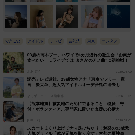
できごと
アイドル
テレビ
芸能人
東京
エンタメ
93歳の高木ブー、ハワイで4カ月遅れの誕生会「お肉が
食べたい」…ライブでは“まさかのアノ曲”に初挑戦！
北村 泰介
2026.08.05
読売テレビ退社、29歳女性アナ「東京でフリー」宣
言 慶大卒、超人気アイドルオーデ合格の過去も
よろず～ニュース編集部
2026.08.01
【熊本地震】被災地のためにできること 物資・寄
付・ボランティア…専門家に聞いた支援の心構え
田中 靖
2026.08.01
スカートまくり上げてナマ足ぴちゃり！魅惑の53歳元
人気グラドル「体が元気を取り戻す」古都の夏神事