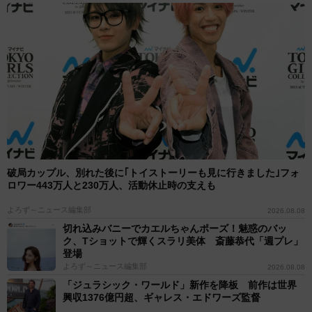
破局カップル、別れた後に｢トイストーリーも見に行きました｣フォ
ロワー443万人と230万人、活動休止時の支えも
よろず～ニュース編集部
2026.08.08
切れ込みバニーでカエルちゃんポーズ！魅惑のバッ
ク、Tショットで輝くスラリ美体 斎藤恭代「週プレ」
登場
よろず～ニュース編集部
2026.08.08
「ジュラシック・ワールド」新作を降板 前作は世界
興収1376億円超、ギャレス・エドワーズ監督