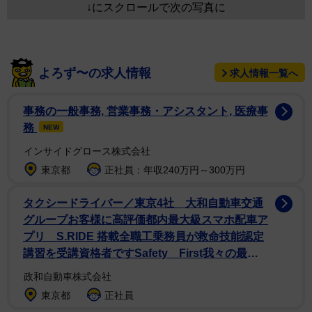
↓にスクロールで次の写真に
よろず〜の求人情報
求人情報一覧へ
事務の一般事務, 営業事務・アシスタント, 医療事
務
NEW
インサイドグロース株式会社
東京都
正社員：年収240万円～300万円
タクシードライバー／東京4社 大和自動車交通
グループお客様に高評価都内最大級スマホ配車ア
プリ S.RIDE 搭載全職工乗務員が救命技能認定
講習を受講資格者ですSafety First我々の最大
の使命は「安全」です2026年（令和８年）の安
政和自動車株式会社
全スローガン社員一同無事故に向けて努力してま
東京都
正社員
す。〇(いつも心に) 安全スローガン「基本に帰っ