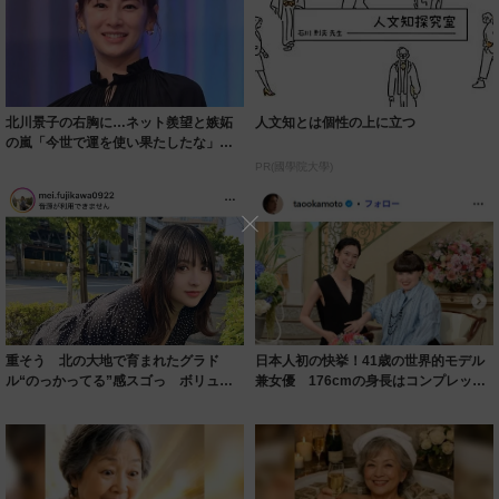
北川景子の右胸に…ネット羨望と嫉妬
人文知とは個性の上に立つ
の嵐「今世で運を使い果たしたな」
「ガッツリ行っ...
PR(國學院大學)
重そう 北の大地で育まれたグラド
日本人初の快挙！41歳の世界的モデル
ル“のっかってる”感スゴっ ボリュー
兼女優 176cmの身長はコンプレック
ミー連発「ア...
スだっ...