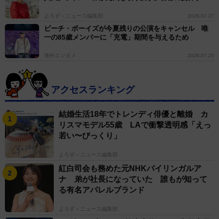
よろず～ニュース編集部
2026.07.27
ビーチ・ボーイズが今夏残りの公演をキャンセル 唯
一の85歳メンバーに「充電」期間を与えるため
海外エンタメ
2026.07.25
アクセスランキング
結婚生活18年でトレンディ俳優と離婚 カ
リスマモデル55歳 LAで衝撃透明感「えっ
若い〜びっくり」
よろず～ニュース編集部
紅白司会も務めた元NHKバイリンガルア
ナ 弟が社長になっていた 誰もが知って
る有名アパレルブランド
よろず～ニュース編集部