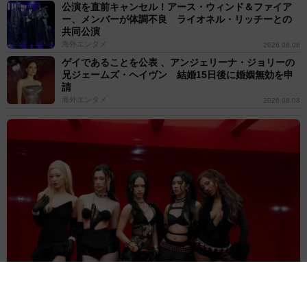
公演を直前キャンセル！アース・ウィンド＆ファイア
ー、メンバーが体調不良 ライオネル・リッチーとの
共同公演
海外エンタメ
2026.08.08
ゲイであることを公表 、アンジェリーナ・ジョリーの
兄ジェームズ・ヘイヴン 結婚15日後に婚姻無効を申
請
海外エンタメ
2026.08.08
人気米ガールズグループ「ずっとかけがえのない存在」映画に無期
限活動休止のメンバーが出演していた