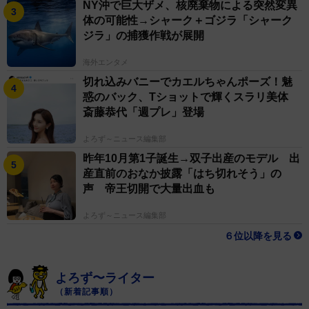
NY沖で巨大ザメ、核廃棄物による突然変異
体の可能性→シャーク＋ゴジラ「シャーク
ジラ」の捕獲作戦が展開
海外エンタメ
切れ込みバニーでカエルちゃんポーズ！魅
惑のバック、Tショットで輝くスラリ美体
斎藤恭代「週プレ」登場
よろず～ニュース編集部
昨年10月第1子誕生→双子出産のモデル 出
産直前のおなか披露「はち切れそう」の
声 帝王切開で大量出血も
よろず～ニュース編集部
６位以降を見る
よろず〜ライター
（新着記事順）