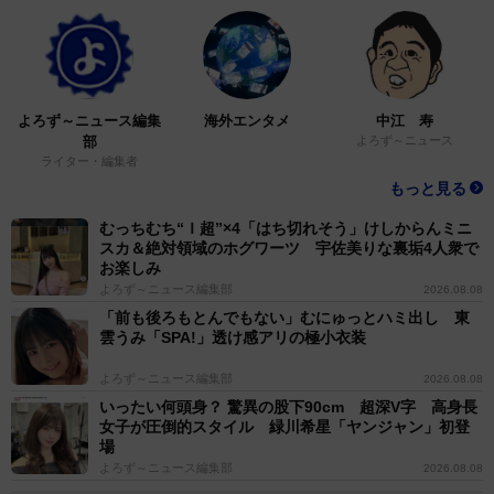
よろず～ニュース編集
海外エンタメ
中江 寿
部
よろず～ニュース
ライター・編集者
もっと見る
むっちむち“Ｉ超”×4「はち切れそう」けしからんミニ
スカ＆絶対領域のホグワーツ 宇佐美りな裏垢4人衆で
お楽しみ
よろず～ニュース編集部
2026.08.08
「前も後ろもとんでもない」むにゅっとハミ出し 東
雲うみ「SPA!」透け感アリの極小衣装
よろず～ニュース編集部
2026.08.08
いったい何頭身？ 驚異の股下90cm 超深V字 高身長
女子が圧倒的スタイル 緑川希星「ヤンジャン」初登
場
よろず～ニュース編集部
2026.08.08