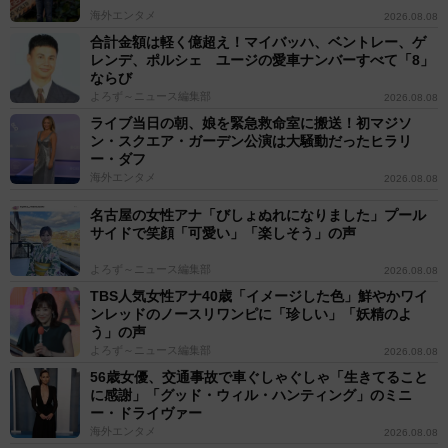
海外エンタメ
2026.08.08
合計金額は軽く億超え！マイバッハ、ベントレー、ゲ
レンデ、ポルシェ ユージの愛車ナンバーすべて「8」
ならび
よろず～ニュース編集部
2026.08.08
ライブ当日の朝、娘を緊急救命室に搬送！初マジソ
ン・スクエア・ガーデン公演は大騒動だったヒラリ
ー・ダフ
海外エンタメ
2026.08.08
名古屋の女性アナ「びしょぬれになりました」プール
サイドで笑顔「可愛い」「楽しそう」の声
よろず～ニュース編集部
2026.08.08
TBS人気女性アナ40歳「イメージした色」鮮やかワイ
ンレッドのノースリワンピに「珍しい」「妖精のよ
う」の声
よろず～ニュース編集部
2026.08.08
56歳女優、交通事故で車ぐしゃぐしゃ「生きてること
に感謝」「グッド・ウィル・ハンティング」のミニ
ー・ドライヴァー
海外エンタメ
2026.08.08