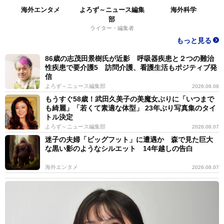
海外エンタメ
よろず～ニュース編集
海外科学
部
ライター・編集者
もっと見る
86歳の志茂田景樹氏が近影 呼吸器疾患と２つの難治
性疾患で要介護5 訪問介護、看護生活もポジティブ発
信
よろず～ニュース編集部
2026.08.08
もうすぐ58歳！武田久美子の美魔女ぶりに「いつまで
も綺麗」「若くて素適な体型」 23年ぶり写真集のタイ
トル決定
よろず～ニュース編集部
2026.08.07
迷子の夫婦「ビッグフット」に遭遇か 森で見た巨大
な黒い影のようなシルエット 14年越しの告白
海外エンタメ
2026.08.07