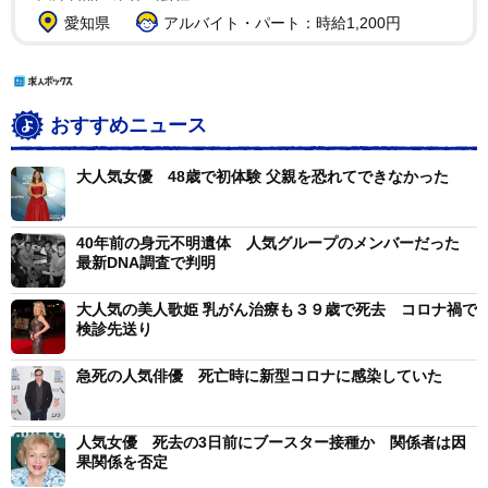
愛知県
アルバイト・パート：時給1,200円
おすすめニュース
大人気女優 48歳で初体験 父親を恐れてできなかった
40年前の身元不明遺体 人気グループのメンバーだった
最新DNA調査で判明
大人気の美人歌姫 乳がん治療も３９歳で死去 コロナ禍で
検診先送り
急死の人気俳優 死亡時に新型コロナに感染していた
人気女優 死去の3日前にブースター接種か 関係者は因
果関係を否定