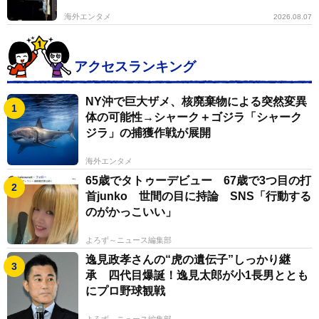
海外エンタメ
2026.08.07
アクセスランキング
NY沖で巨大ザメ、核廃棄物による突然変異
体の可能性→シャーク＋ゴジラ「シャーク
ジラ」の捕獲作戦が展開
海外エンタメ
65歳でタトゥーデビュー 67歳で3つ目の打
首junko 世間の目に持論 SNS「行動する
のがかっこいい」
よろず～ニュース編集部
逸見政孝さんの“虎の遺伝子”しっかり継
承 四代目爆誕！逸見太郎が小1長男ととも
にプロ野球観戦