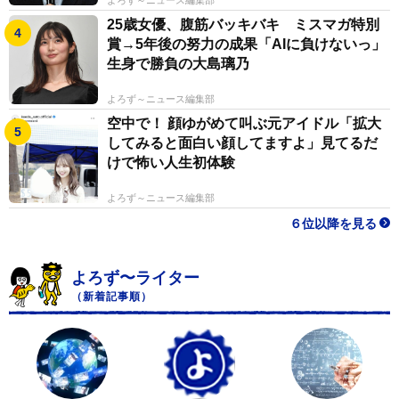
よろず～ニュース編集部
25歳女優、腹筋バッキバキ ミスマガ特別
賞→5年後の努力の成果「AIに負けないっ」
生身で勝負の大島璃乃
よろず～ニュース編集部
空中で！ 顔ゆがめて叫ぶ元アイドル「拡大
してみると面白い顔してますよ」見てるだ
けで怖い人生初体験
よろず～ニュース編集部
６位以降を見る
よろず〜ライター
（新着記事順）