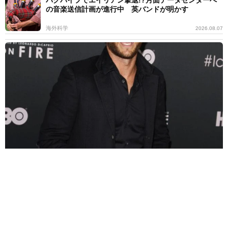
バグパイプでエイリアン撃退!?月面データセンターへ
の音楽送信計画が進行中 英バンドが明かす
海外科学
2026.08.07
父は超大物の2世米俳優 共演者を強く非難「正しいことをしろって
こと」
海外エンタメ
2026.08.07
悲劇を乗り越え芸能界のロイヤルファミリー 寿美花
代さんを追悼【徹子の部屋】