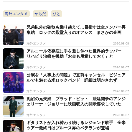
海外エンタメ
からだ
ひと
兄弟以外の確執も乗り越えて…目指すは全メンバー再
集結 ロックの殿堂入りのオアシス まさかの企画
海外エンタメ
2026.08.08
アルコール依存症に手を差し伸べた世界的ラッパー
リハビリ治療を援助「お金も用意しておく」と
海外エンタメ
2026.08.07
公演を「人事上の問題」で直前キャンセル ビジュア
ルでも魅せる米ロックバンド 詳細は明かされず
海外エンタメ
2026.08.07
泥沼の元夫婦 ブラッド・ピット 法廷闘争のアンジ
ェリーナ・ジョリーに映画収入の開示要求していた
海外エンタメ
2026.08.07
ギタリストが入れ替わり続けるレジェンド歌手 全米
ツアー最終日はブルース界のベテランが登場