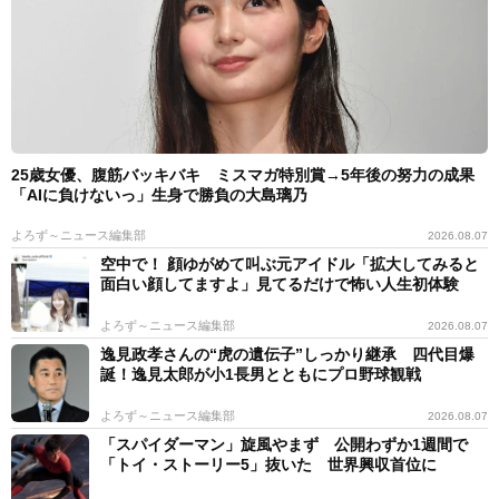
25歳女優、腹筋バッキバキ ミスマガ特別賞→5年後の努力の成果
「AIに負けないっ」生身で勝負の大島璃乃
よろず～ニュース編集部
2026.08.07
空中で！ 顔ゆがめて叫ぶ元アイドル「拡大してみると
面白い顔してますよ」見てるだけで怖い人生初体験
よろず～ニュース編集部
2026.08.07
逸見政孝さんの“虎の遺伝子”しっかり継承 四代目爆
誕！逸見太郎が小1長男とともにプロ野球観戦
よろず～ニュース編集部
2026.08.07
「スパイダーマン」旋風やまず 公開わずか1週間で
「トイ・ストーリー5」抜いた 世界興収首位に