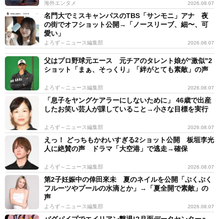
海外エンタメ
2026.08.07
名門大でミスキャンパスのTBS「サンモニ」アナ 夜
の街でオフショット公開→「ノースリーブ、細〜、可
愛い」
よろず～ニュース編集部
2026.08.07
父はプロ野球元エース 元チアのタレント娘が“激似"2
ショット「まぁ、そっくり」「絆がとても素敵」の声
よろず～ニュース編集部
2026.08.07
「息子をヤングケアラーにしないために」 46歳で出産
したお笑い芸人が課していること→小さな目標を実行
よろず～ニュース編集部
2026.08.07
えっ！ どっちもかわいすぎる2ショット公開 板垣李光
人に絶賛の声 ドラマ「大空港」で逃走→確保
よろず～ニュース編集部
2026.08.07
第2子妊娠中の倖田來未 夏のネイルを公開「ぷくぷく
フルーツやプールの水滴とか」→「夏全開で素敵」の
声
よろず～ニュース編集部
2026.08.07