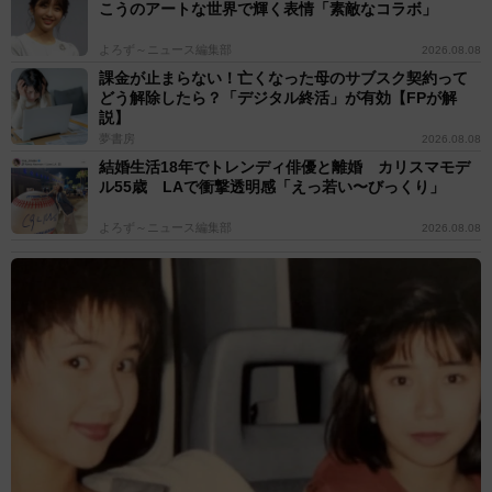
こうのアートな世界で輝く表情「素敵なコラボ」
よろず～ニュース編集部
2026.08.08
課金が止まらない！亡くなった母のサブスク契約って
どう解除したら？「デジタル終活」が有効【FPが解
説】
夢書房
2026.08.08
結婚生活18年でトレンディ俳優と離婚 カリスマモデ
ル55歳 LAで衝撃透明感「えっ若い〜びっくり」
よろず～ニュース編集部
2026.08.08