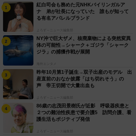
紅白司会も務めた元NHKバイリンガルア
ナ 弟が社長になっていた 誰もが知って
る有名アパレルブランド
よろず～ニュース編集部
NY沖で巨大ザメ、核廃棄物による突然変異
体の可能性→シャーク＋ゴジラ「シャーク
ジラ」の捕獲作戦が展開
海外エンタメ
昨年10月第1子誕生→双子出産のモデル 出
産直前のおなか披露「はち切れそう」の
声 帝王切開で大量出血も
よろず～ニュース編集部
86歳の志茂田景樹氏が近影 呼吸器疾患と
２つの難治性疾患で要介護5 訪問介護、看
護生活もポジティブ発信
よろず～ニュース編集部