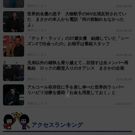
海外エンタメ
2026.08.08
世界的名優の息子 大物歌手のMV出演反対されてい
た まさかの本人から電話「何の前触れもなかった
よ」
海外エンタメ
2026.08.08
「テッド・ラッソ」の37歳女優 結婚していた「シー
ズン2で出会ったの」お相手は番組スタッフ
海外エンタメ
2026.08.08
兄弟以外の確執も乗り越えて…目指すは全メンバー再
集結 ロックの殿堂入りのオアシス まさかの企画
海外エンタメ
2026.08.08
アルコール依存症に手を差し伸べた世界的ラッパー
リハビリ治療を援助「お金も用意しておく」と
海外エンタメ
2026.08.07
アクセスランキング