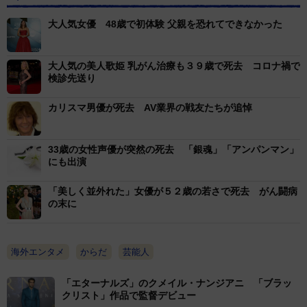
大人気女優 48歳で初体験 父親を恐れてできなかった
大人気の美人歌姫 乳がん治療も３９歳で死去 コロナ禍で
検診先送り
カリスマ男優が死去 AV業界の戦友たちが追悼
33歳の女性声優が突然の死去 「銀魂」「アンパンマン」
にも出演
「美しく並外れた」女優が５２歳の若さで死去 がん闘病
の末に
海外エンタメ
からだ
芸能人
「エターナルズ」のクメイル・ナンジアニ 「ブラッ
クリスト」作品で監督デビュー