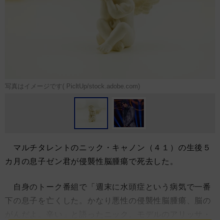
写真はイメージです( PicltUp/stock.adobe.com)
マルチタレントのニック・キャノン（４１）の生後５
カ月の息子ゼン君が侵襲性脳腫瘍で死去した。
自身のトーク番組で「週末に水頭症という病気で一番
下の息子を亡くした。かなり悪性の侵襲性脳腫瘍、脳の
がんだよ。辛い」と語ったニック。モデルのアリッサ・