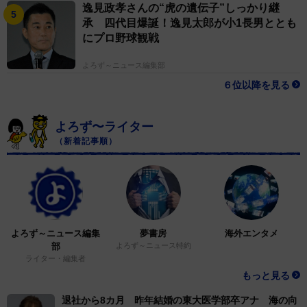
逸見政孝さんの“虎の遺伝子”しっかり継
承 四代目爆誕！逸見太郎が小1長男ととも
にプロ野球観戦
よろず～ニュース編集部
６位以降を見る
よろず〜ライター
（新着記事順）
よろず～ニュース編集
夢書房
海外エンタメ
部
よろず～ニュース特約
ライター・編集者
もっと見る
退社から8カ月 昨年結婚の東大医学部卒アナ 海の向