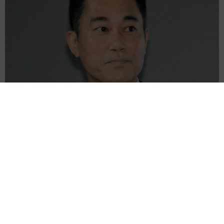
逸見政孝さんの“虎の遺伝子”しっかり継承 四代目爆誕！逸見太郎
が小1長男とともにプロ野球観戦
よろず～ニュース編集部
2026.08.07
「スパイダーマン」旋風やまず 公開わずか1週間で
「トイ・ストーリー5」抜いた 世界興収首位に
海外エンタメ
2026.08.07
公演を「人事上の問題」で直前キャンセル ビジュア
ルでも魅せる米ロックバンド 詳細は明かされず
海外エンタメ
2026.08.07
名門大でミスキャンパスのTBS「サンモニ」アナ 夜