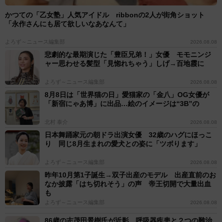
かつての「乙女塾」人気アイドル ribbonの2人が街角ショット
「永作さんにも居て欲しいなあなんて」
よろず～ニュース編集部
2026.08.08
悲劇的な最期演じた「豊臣兄弟！」女優 モモニンジ
ャー思わせる髪型「見惚れちゃう」しげ→百地霞に
よろず～ニュース編集部
2026.08.08
8月8日は「世界猫の日」愛猫家の「金八」OG女優が
「新宿にゃあ博」に出品…絵のイメージは“3B”の
北村 泰介
2026.08.08
日本舞踊家元の朝ドラ出演女優 32歳のハグにほっこ
り 同じ8月生まれの愛犬との姿に「ツボります」
よろず～ニュース編集部
2026.08.08
昨年10月第1子誕生→双子出産のモデル 出産直前のお
なか披露「はち切れそう」の声 帝王切開で大量出血
も
よろず～ニュース編集部
2026.08.08
86歳の志茂田景樹氏が近影 呼吸器疾患と２つの難治