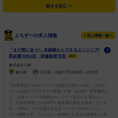
スコットとの息子ゼン君とカリフォルニア州で週末を過
続きを読む
ごしたことを明かした。
「先週末ゼンと良質な時間を過ごそうと努力した。日
曜の朝起きて、彼とアリッサと海に行った。そして番組
よろず〜の求人情報
求人情報一覧へ
のためにニューヨークに戻らなけらばならなかった」
「まだ間に合う!」未経験からできるエンジニア/
「空港へ向かっている途中で、ゼンのもとに戻るよう
昇給賞与年2回・研修制度充実
NEW
電話を受けたんだ」
株式会社小林
東京都
正社員：月給27万5,000円～60万円
息子を亡くして間もない時に番組に出演することをた
めらったそうだが、同エピソードではゼン君の「命の祝
【仕事内容】社会のサイバー課題に正面から挑む。 <自社ソ
福」をしたいとした。
フトの品質を守るテスター募集> 企業・自治体・教育機関な
ど、 社会インフラの情報セキュリティを支える 製品とし
て、IT資産管理ツール部門で 顧客満足度N1を獲得していま
歌手のマライア・キャリーと２００８年から１６年に
す。 今回は、その品質を支える “テスター(QAエンジニ
かけて結婚生活を送り、マライアとの間に２人、またゼ
ア)”の募集です。 もちろん、未経験でも安心の研修あり! 充