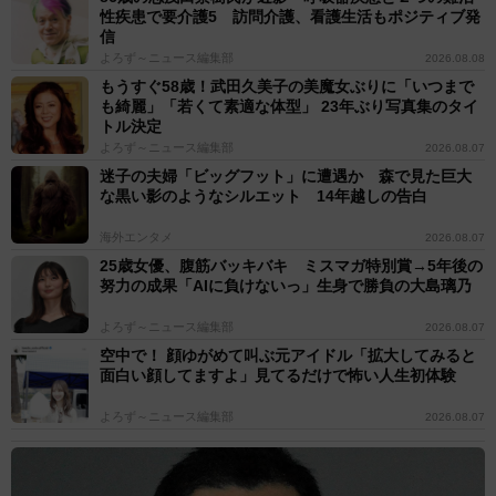
性疾患で要介護5 訪問介護、看護生活もポジティブ発
信
よろず～ニュース編集部
2026.08.08
もうすぐ58歳！武田久美子の美魔女ぶりに「いつまで
も綺麗」「若くて素適な体型」 23年ぶり写真集のタイ
トル決定
よろず～ニュース編集部
2026.08.07
迷子の夫婦「ビッグフット」に遭遇か 森で見た巨大
な黒い影のようなシルエット 14年越しの告白
海外エンタメ
2026.08.07
25歳女優、腹筋バッキバキ ミスマガ特別賞→5年後の
努力の成果「AIに負けないっ」生身で勝負の大島璃乃
よろず～ニュース編集部
2026.08.07
空中で！ 顔ゆがめて叫ぶ元アイドル「拡大してみると
面白い顔してますよ」見てるだけで怖い人生初体験
よろず～ニュース編集部
2026.08.07