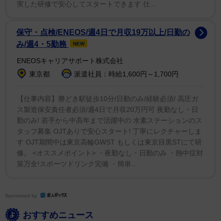
ン君以外にも他の女性との間に４人の子供がいるニック
実した研修で安心してスタートできます 仕...
は、以前子供達を最優先していると語っていた。
保守・点検/ENEOS/週4日で月収19万以上/日勤の
「僕を知っている人なら、僕が全ての子供のバスケッ
み/週4・5勤務
NEW
トボールの試合や武術の練習に顔を出していることを知
ENEOSキャリアサポート株式会社
っている。僕がどうやってそんなことが出来るのか分か
東京都
派遣社員：時給1,600円～1,700円
らないって人に言われるけど、僕にとって子供が最優先
なんだ。子供と共にいるってことだよ」
【仕事内容】勝どき駅徒歩10分/日勤のみ/経験必須/ 高圧ガ
ス製造保安責任者必須/週4日で月収20万円可 夜勤なし・日
関係者が『エンターテイメント・トゥナイト』に話し
勤のみ! 若手から中高年まで活躍中の 水素ステーションのス
タッフ募集 OJTありで安心スタート! 丁寧にレクチャーしま
たところによると、ニックはゼン君の他界を受け、一時
す OJT期間中は東京高輪GWST もしくは東京目黒STにて研
活動を休止することを考えているという。
修。 <オススメポイント> ・夜勤なし・日勤のみ ・熱中症対
策万全!スポーツドリンク完備 ・簡単...
Sponsored by
おすすめニュース