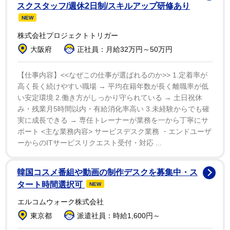
付けた後、康はニューヨークにいる友人の弁護士が「チ
スクスタッフ/週休2日制/スキルアップ研修あり
ンパンジーとも人間とも判別できない未知の生き物」を
NEW
手に入れたという話を聞いた。興行師の直感が働いて渡
株式会社プロジェクトトリガー
米し、マイアミにある弁護士の別荘に住むオリバーと対
大阪府
正社員：月給32万円～50万円
面。「人間と同じように腰や膝を伸ばして歩くなど、そ
の挙動が人間的だった」という直立二足歩行に驚いた。
【仕事内容】<<なぜこの仕事が選ばれるのか>> 1.定着率が
高く長く続けやすい職場 → 平均在籍年数が長く離職率が低
ビールを飲み、タバコも吸った。
い安定環境 2.働き方がしっかり守られている → 土日祝休
み・残業月5時間以内・有給消化率高い 3.未経験からでも確
オリバーがコンゴで捕獲された６０年頃、同地域の一
実に成長できる → 専任トレーナーが業務を一から丁寧にサ
部ではチンパンジーと人間の住民が同居して混血が生ま
ポート <主な業務内容> サービスデスク業務 ・エンドユーザ
ーからのITサービスリクエスト受付・対応 ...
れているという説もあった。「染色体の数が人間４６
本、チンパンジー４８本なのに対し、オリバーは４７本
韓国コスメ番組や動画の制作デスクを募集中・ス
と、その中間だった」（康）。この数字が混血説の根拠
タート時間選択可
NEW
だった。
エルコムウォーク株式会社
日本テレビ系「木曜スペシャル」への出演が決まり、
東京都
派遣社員：時給1,600円～
７６年７月、羽田に到着した身長約１４０センチのオリ