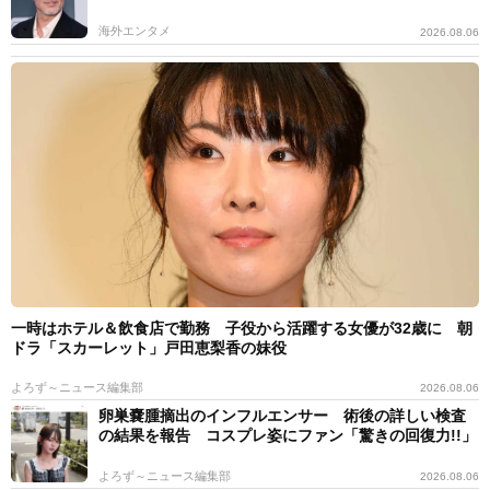
海外エンタメ
2026.08.06
一時はホテル＆飲食店で勤務 子役から活躍する女優が32歳に 朝
ドラ「スカーレット」戸田恵梨香の妹役
よろず～ニュース編集部
2026.08.06
卵巣嚢腫摘出のインフルエンサー 術後の詳しい検査
の結果を報告 コスプレ姿にファン「驚きの回復力!!」
よろず～ニュース編集部
2026.08.06