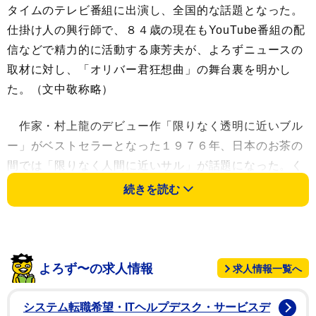
タイムのテレビ番組に出演し、全国的な話題となった。
仕掛け人の興行師で、８４歳の現在もYouTube番組の配
信などで精力的に活動する康芳夫が、よろずニュースの
取材に対し、「オリバー君狂想曲」の舞台裏を明かし
た。（文中敬称略）
作家・村上龍のデビュー作「限りなく透明に近いブル
ー」がベストセラーとなった１９７６年、日本のお茶の
間では「限りなく人間に近いサル」が話題になった。く
しくも同作が芥川賞を受賞した同年７月、オリバー君は
続きを読む
米国からチャーター機で羽田空港に降り立った。康は著
書「虚人魁人」（学研）でその経緯や当時の熱狂を記し
た。ちなみに、康が企画した「アリVS猪木」戦の翌月の
ことだった。
よろず〜の求人情報
求人情報一覧へ
スコットランド・ネス湖でのネッシー探索に区切りを
システム転職希望・ITヘルプデスク・サービスデ