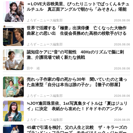
＝LOVE大谷映美里、ぴったりニットでぱっくん＆チュ
ルチュル 真正面アングルで朝から「みそきん」堪能
よろず～ニュース編集部
2026.08.06
世界で活躍する「極妻」出演俳優 亡くなった大物作
曲家との思い出 生徒会長務めた高校の校歌手がける
よろず～ニュース編集部
2026.08.06
認知症ケアに“音”の可能性 40Hzのリズムで脳に刺
激、介護現場で続く新たな挑戦
田中 靖
2026.08.06
売れっ子作家の母の死から30年 聞いていたのと違っ
た血液型「自分は本当は誰の子か」【徹子の部屋】
よろず～ニュース編集部
2026.08.06
≒JOY逢田珠里依、1st写真集タイトルは「夏はジュリ
イ」に決定 表紙から攻めた！ドキドキのアングル
よろず～ニュース編集部
2026.08.05
45歳で引退を検討、父の人生と比較 ザ・キラーズの
ブランドン・フラワーズ、モチベはミック・ジャガー