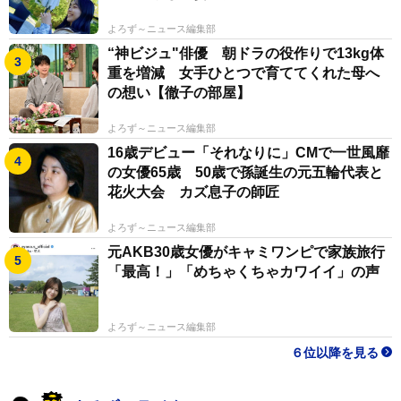
「虚」と「実」が薄い皮膜を挟んで表裏一体となった世
界にオリバーはいた。科学的な証明以前に、ブームが起
よろず～ニュース編集部
きたという事実は残った。時が流れ、消えたと思って
“神ビジュ"俳優 朝ドラの役作りで13kg体
重を増減 女手ひとつで育ててくれた母へ
も、いまだに残り火がくすぶることがある。今年になっ
の想い【徹子の部屋】
て、康は海外のメディアから「オリバー君」に関する取
材を受けたという。
よろず～ニュース編集部
16歳デビュー「それなりに」CMで一世風靡
の女優65歳 50歳で孫誕生の元五輪代表と
◇ ◇ ◇
花火大会 カズ息子の師匠
【康芳夫オフィシャルHP】
よろず～ニュース編集部
元AKB30歳女優がキャミワンピで家族旅行
https://yapou.club/
「最高！」「めちゃくちゃカワイイ」の声
【YouTubeチャンネル「康芳夫×虚霧回路」】
よろず～ニュース編集部
６位以降を見る
https://www.youtube.com/channel/UCazxg9YeaTxvkW
ZaGUO98Hg