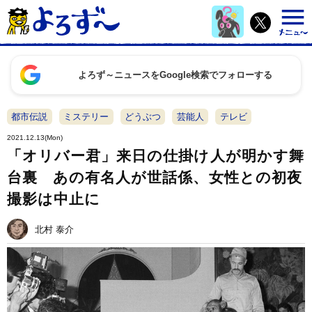
よろず～ニュースをGoogle検索でフォローする
都市伝説
ミステリー
どうぶつ
芸能人
テレビ
2021.12.13(Mon)
「オリバー君」来日の仕掛け人が明かす舞
台裏 あの有名人が世話係、女性との初夜
撮影は中止に
北村 泰介