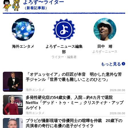
よろず〜ライター
（新着記事順）
海外エンタメ
よろず～ニュース編集
田中 靖
部
よろず～ニュース
ライター・編集者
もっと見る
「オデュッセイア」の巨匠が本音 明かした意外な苦
手ジャンル「世界で最も難しいことのひとつ」
海外エンタメ
2026.08.06
多発性硬化症の54歳女優、入院→約4カ月で退院
Netflix「デッド・トゥ・ミー 」クリスティナ・アップ
ルゲイト
海外エンタメ
2026.08.06
ブラピが撮影現場で俳優同士の喧嘩を仲裁 20歳下の
共演者の奇行に名優の息子がイライラ