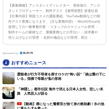
【募集職種】アシスタントディレクター、美術進行、アシス
バーは、帽子をかぶってチャーター機のタラップを降
タントプロデューサー、制作デスク 【雇用形態】派遣社員
り、当時１泊数十万円という都心にあるホテルのスイー
【仕事内容】韓国コスメの通販番組、YouTube動画などの制
トルームに宿泊した。身の回りの世話をした「オリバー
作デスク業務になります。 (主な業務内容) ・WordやExcelを
番」は、テレビ制作会社のアシスタント・ディレクター
使用しての一般事務作業 ・スタッフのスケジュール管理 ・
制作チームの素材など、運搬業務などの手伝い ・請求書や
で当時２５歳の伊藤輝夫。後のテリー伊藤だった。
売り上げなどの管理 ・名刺や備品などの管理、発注 ・...
康は「駆け出しの演出助手だったテリー君には後年対
面した時に『康さん、あれはただのサルですよ』と言わ
Sponsored by
れたんだけど、一方で彼は『テレビは何でもできる』と
おすすめニュース
いう面白さが分かって自信を持った。その後、テリー君
は『天才たけしの元気が出るテレビ』という番組をヒッ
霊能者が行方不明者を探すロケの“怖い話”「娘は畳の下に
いる」指摘で母親が鬼の形相
トさせて、一躍、男を上げた」と、テレビマンとして開
眼した契機の一つとなったと指摘する。
「神隠し」都市伝説 海外で消える日本人女性、悲しい末
路 人気芸人が語る
予期せぬことも起きた。「オリバー君の子どもを産み
【動画】裸になった警察官が捨て身の救助劇！氷の池
たい」という女性が現われたのだ。
に落ちた犬を救った