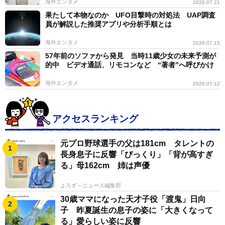
海外エンタメ
2026.07.21
果たして本物なのか UFO目撃時の対処法 UAP調査
同年７月、「木曜スペシャル」は「謎の怪奇人間オリ
員が解説した推奨アプリや分析手順とは
バー！」と題して放送され、「ヒトかサルか」を鑑定す
海外エンタメ
2026.07.15
る様子をオンエアして２４％以上の高視聴率をあげた。
57年前のソファから発見 当時11歳少女の未来予測が
日本テレビの名物ディレクター・矢追純一が番組を担当
的中 ビデオ通話、リモコンなど “著者”へ呼びかけ
し、康の母校である東京・海城高校の後輩だった徳光和
海外エンタメ
2026.07.12
夫アナが進行を務めた。同番組では、血液採取のために
麻酔を打った際にオリバーが死んだら５００万ドル(当時
のレートで約１５億円)を補償するという契約を米国の弁
アクセスランキング
護士と結んでいた。放送後、「単なるチンパンジー」と
元プロ野球選手の父は181cm タレントの
も報じられたが、全国で興行を打って大盛況。大衆が求
長身息子に反響「びっくり」「背が高すぎ
める潜在的なロマン、それがネッシーや雪男であり、実
る」母162cm 姉は声優
際に来日したオリバーだった。
よろず～ニュース編集部
オリバーは米国で余生を送り、２０１２年６月に死亡
30歳ママになった天才子役「渡鬼」日向
子 昨夏誕生の息子の姿に「大きくなって
した。「虚実皮膜」に価値を見いだす康にとって、
る」愛らしい姿に反響