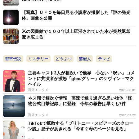
【写真】ＵＦＯを毎日見る小説家が撮影した「謎の発光
「子どもを産みたいと本人の方から言ってこられた。
体」画像を公開
タレント志望の若い女性で、後年、再会した時は京都で
占い師になられていた。オリバー君の方も、人間の女性
米の図書館で１００年以上延滞されていた本が突然返却
驚き広まる
の裸の写真を見せると勃起した。『人間が条件反射を植
え付けた』という説を唱える人もいたが、僕はそう思わ
なかった。人間の女性に対して性的な身体反応を起こし
都市伝説
ミステリー
どうぶつ
芸能人
テレビ
たということは、彼が人間とサルのミクスチャーである
主要キャスト3人が相次いで他界 心ない「呪い」コメ
ことの証明であると今でも思っています」
ントに共演者が激怒「glee/グリー」のケヴィン・マク
ヘイル
大手映画会社からドキュメンタリーとして、オリバー
海外エンタメ
2026.08.01
ネス湖で相次ぐ情報 高速で通り過ぎる黒い物体「怪
君と女性の「初夜」を撮らせて欲しいとオファーもあっ
物公式目撃記録」に登録 今年の報告は早くも7件
たが、直前に警視庁からストップがかかった。「日本に
海外エンタメ
2026.07.22
獣姦罪はないが、女性を傷つけた場合は傷害罪で逮捕す
TikTokで拡散する「ブリトニー・スピアーズのクロー
る」。ここでトラブルが起きるとテレビ出演もできなく
ン説」息子があきれる「今すぐ母のページを見ろ」
なる。その計画は断念した。