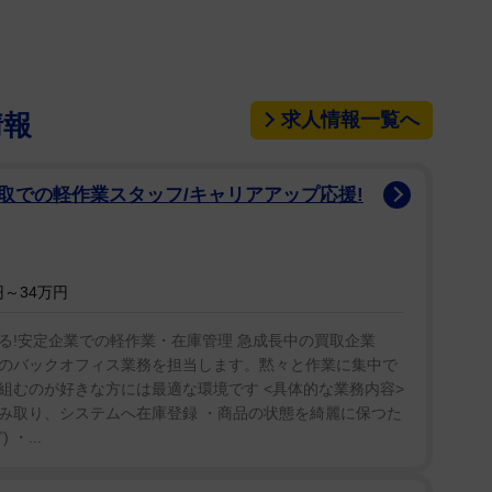
梅澤美波（２２）、遠藤さくら（２０）、賀喜遥香
求人情報一覧へ
情報
ｒｉａ Ｖｉｅｗ×乃木坂４６ ＶＲコンテンツ発
取での軽作業スタッフ/キャリアアップ応援!
質なＶＲ映像を高解像度で楽しめるＶＲヘッドセッ
ンバーを間近に感じることができる８Ｋで制作された
～34万円
ものです」が無料配信される。
る!安定企業での軽作業・在庫管理 急成長中の買取企業
問われた齋藤は「賀喜ちゃんが、すごい変な子なん
のバックオフィス業務を担当します。黙々と作業に集中で
すっとぼけていて、意味分からない発言を連発してい
組むのが好きな方には最適な環境です <具体的な業務内容>
っと考えていることが違うのかなって」と認めつつ
み取り、システムへ在庫登録 ・商品の状態を綺麗に保つた
・...
個上をいかれてる」と応戦し、笑わせた。