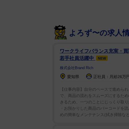
乃木坂４６の齋藤飛鳥（２３）、
よろず〜の求人
（２０）が１６日、都内で「Ｘｐｅ
表会」に出席した。
ワークライフバランス充実・買
若手社員活躍中
NEW
Ｘｐｅｒｉａ Ｖｉｅｗは、高画
株式会社Brand Rich
ト。購入者には、乃木坂４６のメ
愛知県
正社員：月給26万円
ＶＲ特典映像「いつか混ざりたい
【仕事内容】自分のペースで進められ
教室で行われた撮影エピソードを
で、商品の流れをスムーズにするため
だなということに気付きました。
きるため、一つのことにじっくり取り
た」と告白。これに賀喜は「ちょ
・お預かりした商品のバーコードを読
めの簡単なメンテナンス(拭き掃除など) 
も、「飛鳥さんも考え方がもう一