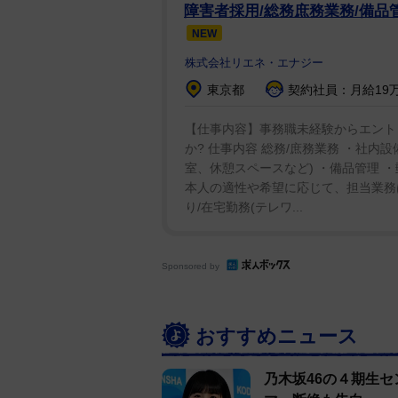
イベントでは、実際にヘッドセッ
障害者採用/総務庶務業務/備品
梅澤は「肌とか見えると、ちょっ
NEW
ァンの方たちは、絶対見た方がいい
株式会社リエネ・エナジー
れ”してるので、乃木坂をあまり好
東京都
契約社員：月給19万1
かな」と太鼓判を押していた。
【仕事内容】事務職未経験からエント
か? 仕事内容 総務/庶務業務 ・社内
室、休憩スペースなど) ・備品管理 
本人の適性や希望に応じて、担当業務
り/在宅勤務(テレワ...
Sponsored by
おすすめニュース
乃木坂46の４期生