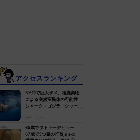
アクセスランキング
NY沖で巨大ザメ、核廃棄物
による突然変異体の可能性→
シャーク＋ゴジラ「シャーク
ジラ」の捕獲作戦が展開
海外エンタメ
65歳でタトゥーデビュー
67歳で3つ目の打首junko