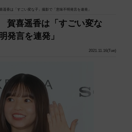
喜遥香は「すごい変な子」撮影で「意味不明発言を連発」
 賀喜遥香は「すごい変な
明発言を連発」
2021.11.16(Tue)