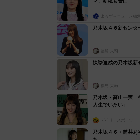
マ、断絶も告白
よろず～ニュース編
乃木坂４６新センタ
福島 大輔
快挙達成の乃木坂新
福島 大輔
乃木坂・高山一実 
人生でいたい」
デイリースポーツ
乃木坂４６・筒井あ
た