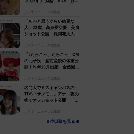
世間の目に持論 SNS「行動
するのがかっこいい」
よろず～ニュース編集部
「AIかと思うぐらい綺麗な
人」22歳、高身長女優 美肩
ショット公開 長岡花火大会
抽選当たって満喫
よろず～ニュース編集部
「♪たらこ～、たらこ～」CM
の元子役 産前産後の体重公
開！昨年10月出産「全然減ら
ないよなんでえええええ」
よろず～ニュース編集部
名門大でミスキャンパスの
TBS「サンモニ」アナ 夜の
街でオフショット公開→「ノ
ースリーブ、細〜、可愛い」
よろず～ニュース編集部
６位以降を見る