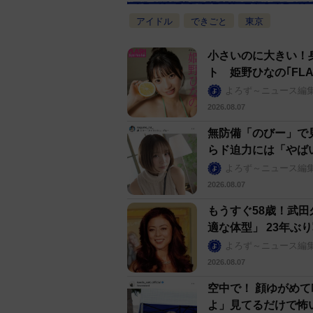
アイドル
できごと
東京
小さいのに大きい！
ト 姫野ひなの｢FLA
よろず～ニュース編
2026.08.07
無防備「のびー」で
らド迫力には「やば
よろず～ニュース編
2026.08.07
もうすぐ58歳！武
適な体型」 23年ぶ
よろず～ニュース編
2026.08.07
空中で！ 顔ゆがめ
よ」見てるだけで怖