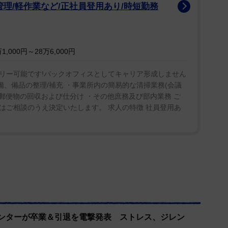
トを装着し、ＶＲを体感。あまりにも鮮明な映像に
管理/軽作業など/正社員登用あり/時短勤務
と恥ずかしいですね」と苦笑いを浮かべ、齋藤は「フ
コンテンツ。私たち“Ｘｐｅｒｉａ Ｖｉｅｗ盛
きじゃない人にも『かわいいな』と思ってもらえる
,000円～28万6,000円
リー可能です!バックオフィスとしてキャリア形成しません
設備、備品の整理/補充 ・事業所内の簡易的な清掃業務(会議
・郵便物の回収および仕分け ・その他庶務及び部内業務 ご
はご相談のうえ決定いたします。 求人の特徴 社員登用あ
センターが卒業＆引退を電撃発表 ストレス、ジレン