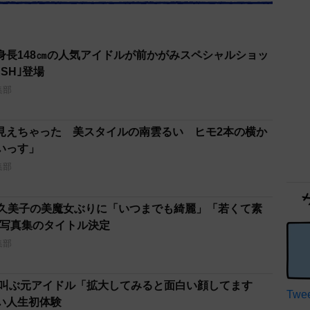
身長148㎝の人気アイドルが前かがみスペシャルショッ
SH｣登場
集部
見えちゃった 美スタイルの南雲るい ヒモ2本の横か
いっす」
集部
田久美子の美魔女ぶりに「いつまでも綺麗」「若くて素
り写真集のタイトル決定
集部
て叫ぶ元アイドル「拡大してみると面白い顔してます
Twee
い人生初体験