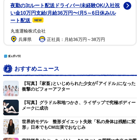
夜勤の3tルート配送ドライバー/未経験OK/入社祝
い金10万円支給/月給36万円〜/月5～6日休み/ル
ート配送
NEW
丸進運輸株式会社
兵庫県
正社員：月給36万円～38万円
おすすめニュース
【写真】｢家畜｣といじめられた少女が｢アイドル｣になった
衝撃のビフォーアフター
【写真】グラドル和地つかさ、ライザップで究極ボディー
メークに成功
世界的モデル 整形ダイエット失敗「私の身体は残酷に変
形」日本でもCM出演でおなじみ