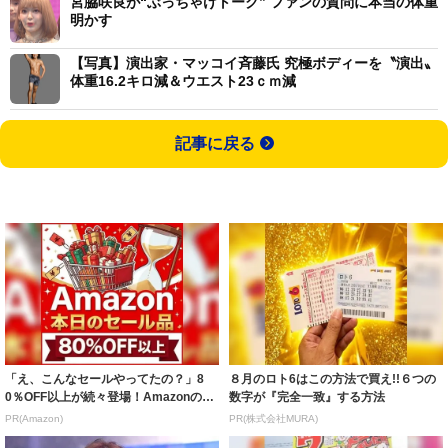
宮脇咲良が“ぶっちゃけトーク” ファンの質問に本当の体重
明かす
【写真】演出家・マッコイ斉藤氏 究極ボディーを〝演出〟
体重16.2キロ減＆ウエスト23ｃｍ減
記事に戻る
「え、こんなセールやってたの？」8
８月のロト6はこの方法で買え!!６つの
0％OFF以上が続々登場！Amazonの本
数字が『完全一致』する方法
気が...
PR(Amazon)
PR(株式会社MURA)