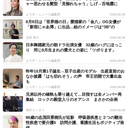
ャー思わせる髪型「見惚れちゃう」しげ→百地霞に
よろず～ニュース編集部
2026.08.08
8月8日は「世界猫の日」愛猫家の「金八」OG女優が
「新宿にゃあ博」に出品…絵のイメージは“3B”の
北村 泰介
2026.08.08
日本舞踊家元の朝ドラ出演女優 32歳のハグにほっこ
り 同じ8月生まれの愛犬との姿に「ツボります」
よろず～ニュース編集部
2026.08.08
昨年10月第1子誕生→双子出産のモデル 出産直前のお
なか披露「はち切れそう」の声 帝王切開で大量出血
も
よろず～ニュース編集部
2026.08.08
兄弟以外の確執も乗り越えて…目指すは全メンバー再
集結 ロックの殿堂入りのオアシス まさかの企画
海外エンタメ
2026.08.08
86歳の志茂田景樹氏が近影 呼吸器疾患と２つの難治
性疾患で要介護5 訪問介護、看護生活もポジティブ発
信