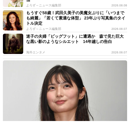
よろず～ニュース編集部
2026.08.08
もうすぐ58歳！武田久美子の美魔女ぶりに「いつまで
も綺麗」「若くて素適な体型」 23年ぶり写真集のタイ
トル決定
よろず～ニュース編集部
2026.08.07
迷子の夫婦「ビッグフット」に遭遇か 森で見た巨大
な黒い影のようなシルエット 14年越しの告白
海外エンタメ
2026.08.07