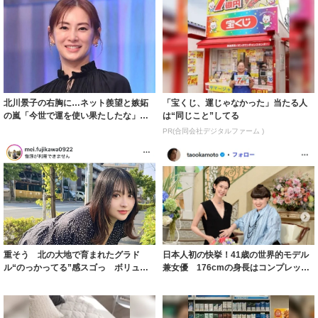
北川景子の右胸に…ネット羨望と嫉妬
「宝くじ、運じゃなかった」当たる人
の嵐「今世で運を使い果たしたな」
は“同じこと”してる
「ガッツリ行っ...
PR(合同会社デジタルファーム )
重そう 北の大地で育まれたグラド
日本人初の快挙！41歳の世界的モデル
ル“のっかってる”感スゴっ ボリュー
兼女優 176cmの身長はコンプレック
ミー連発「ア...
スだっ...