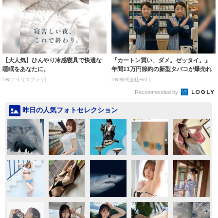
【大人気】ひんやり冷感寝具で快適な
『カートン買い、ダメ。ゼッタイ。』
睡眠をあなたに。
年間11万円節約の新型タバコが爆売れ
PR(アイリスプラザ)
PR(株式会社HAL)
Recommended by
昨日の人気フォトセレクション