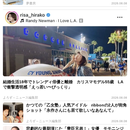
夢書房
2026.08.08
結婚生活18年でトレンディ俳優と離婚 カリスマモデル55歳 LA
で衝撃透明感「えっ若い〜びっくり」
よろず～ニュース編集部
2026.08.08
かつての「乙女塾」人気アイドル ribbonの2人が街角
ショット「永作さんにも居て欲しいなあなんて」
よろず～ニュース編集部
2026.08.08
悲劇的な最期演じた「豊臣兄弟！」女優 モモニンジ