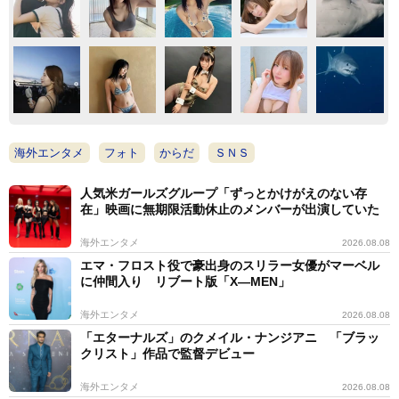
海外エンタメ
フォト
からだ
ＳＮＳ
人気米ガールズグループ「ずっとかけがえのない存
在」映画に無期限活動休止のメンバーが出演していた
海外エンタメ
2026.08.08
エマ・フロスト役で豪出身のスリラー女優がマーベル
に仲間入り リブート版「X―MEN」
海外エンタメ
2026.08.08
「エターナルズ」のクメイル・ナンジアニ 「ブラッ
クリスト」作品で監督デビュー
海外エンタメ
2026.08.08