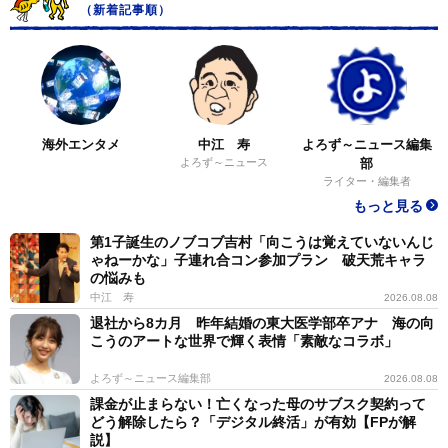
（新着記事順）
海外エンタメ
中江 寿
よろず～ニュース編集
よろず～ニュース
部
ライター・編集者
もっと見る
第1子誕生のノブコブ吉村「向こうは覚えていないんじ
ゃねーかな」子連れ合コン参加プラン 破天荒キャラ
の悩みも
中江 寿
2026.08.08
退社から8カ月 昨年結婚の東大医学部卒アナ 海の向
こうのアートな世界で輝く表情「素敵なコラボ」
よろず～ニュース編集部
2026.08.08
課金が止まらない！亡くなった母のサブスク契約って
どう解除したら？「デジタル終活」が有効【FPが解
説】