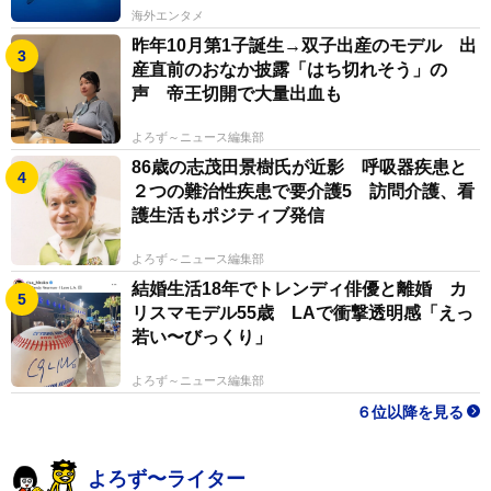
海外エンタメ
昨年10月第1子誕生→双子出産のモデル 出
産直前のおなか披露「はち切れそう」の
声 帝王切開で大量出血も
よろず～ニュース編集部
86歳の志茂田景樹氏が近影 呼吸器疾患と
２つの難治性疾患で要介護5 訪問介護、看
護生活もポジティブ発信
よろず～ニュース編集部
結婚生活18年でトレンディ俳優と離婚 カ
リスマモデル55歳 LAで衝撃透明感「えっ
若い〜びっくり」
よろず～ニュース編集部
６位以降を見る
よろず〜ライター