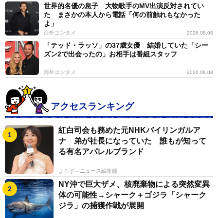
世界的名優の息子 大物歌手のMV出演反対されてい
た まさかの本人から電話「何の前触れもなかった
よ」
海外エンタメ
2026.08.08
「テッド・ラッソ」の37歳女優 結婚していた「シー
ズン2で出会ったの」お相手は番組スタッフ
海外エンタメ
2026.08.08
アクセスランキング
紅白司会も務めた元NHKバイリンガルア
ナ 弟が社長になっていた 誰もが知って
る有名アパレルブランド
よろず～ニュース編集部
NY沖で巨大ザメ、核廃棄物による突然変異
体の可能性→シャーク＋ゴジラ「シャーク
ジラ」の捕獲作戦が展開