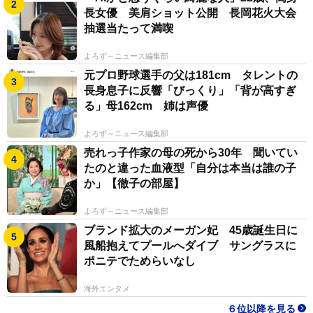
長女優 美肩ショット公開 長岡花火大会
青島：かなりの勇気が必要だったと思います。「家畜」
抽選当たって満喫
と言われいじめられていたと告白されていますが、外見
のコンプレックスはどこでしたか？
よろず～ニュース編集部
元プロ野球選手の父は181cm タレントの
長身息子に反響「びっくり」「背が高すぎ
眠井れむ：これは4、5年前の写真なのですが、その頃は
る」母162cm 姉は声優
自分の顔が全部気持ち悪いと思っていました。いじめれ
ていて、「顔がブス」と言われていたのもコンプレック
よろず～ニュース編集部
スの要因でした。言われっぱなしなのがイヤで、見返し
売れっ子作家の母の死から30年 聞いてい
たのと違った血液型「自分は本当は誰の子
たいなと思ったのがきっかけで外見を変えようと思った
か」【徹子の部屋】
んです。
よろず～ニュース編集部
青島：外見を変えたいという意思の強かったんですね。
ブランド拡大のメーガン妃 45歳誕生日に
風船抱えてプールへダイブ サングラスに
一番努力されたことはなんですか？
ポニテでためらいなし
眠井れむ：一番はダイエットです。写真の当時から、15
海外エンタメ
キロ落とすことができました。親がエアロビクスのイン
６位以降を見る