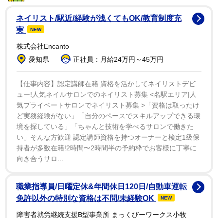
フター
が話題になっています。
ネイリスト/駅近/経験が浅くてもOK/教育制度充
あだ名"家畜"だった中高時代、まさか4年後こんなキラキ
実
NEW
ラアイドルになると思わなかったね
株式会社Encanto
pic.twitter.com/dnNBAK6C56
愛知県
正社員：月給24万円～45万円
— 眠井れむ🧪ESTLINK☆ (@estlink_remu)
February 27,
【仕事内容】認定講師在籍 資格を活かしてネイリストデビ
2021
ュー!人気ネイルサロンでのネイリスト募集 <名駅エリア|人
気プライベートサロンでネイリスト募集 >「資格は取ったけ
写真を見たファン達からは、「努力が報われた証拠」
ど実務経験がない」「自分のペースでスキルアップできる環
「変化の振り幅がホームラン級」など驚きの声が続出。
境を探している」「ちゃんと技術を学べるサロンで働きた
美容に敏感な女性達からも「何をして変わったか教えて
い」そんな方歓迎 認定講師資格を持つオーナーと検定1級保
ほしい」「ダイエット方法を聞きたい」といったリクエ
持者が多数在籍!2時間〜2時間半の予約枠でお客様に丁寧に
向き合うサロ...
ストが寄せられています。
眠井さんは一体どんな方法でこの大変身をとげたのでし
職業指導員/日曜定休&年間休日120日/自動車運転
免許以外の特別な資格は不問/未経験OK
NEW
ょうか？ご本人に、インタビューを行いました。
障害者就労継続支援B型事業所 まっくびーワークス小牧