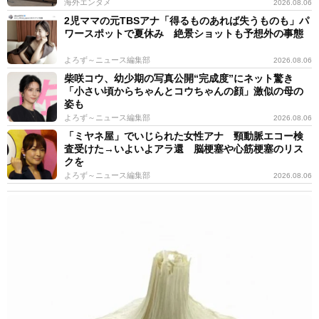
海外エンタメ
2026.08.06
ベルが高いので、アイドルとして高みを目指していきた
2児ママの元TBSアナ「得るものあれば失うものも」パ
い」と語りました。眠井れむ個人としても、グループと
ワースポットで夏休み 絶景ショットも予想外の事態
しても、これからの活躍に期待大です。
よろず～ニュース編集部
2026.08.06
柴咲コウ、幼少期の写真公開“完成度”にネット驚き
眠井れむTwitter：
https://twitter.com/estlink_remu
「小さい頃からちゃんとコウちゃんの顔」激似の母の
姿も
よろず～ニュース編集部
2026.08.06
「ミヤネ屋」でいじられた女性アナ 頸動脈エコー検
査受けた→いよいよアラ還 脳梗塞や心筋梗塞のリス
クを
よろず～ニュース編集部
2026.08.06