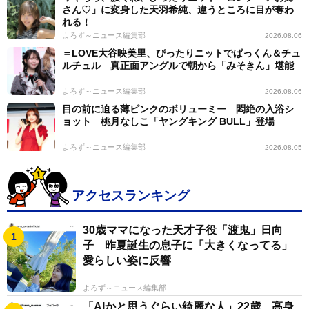
さん♡」に変身した天羽希純、違うところに目が奪わ
れる！
よろず～ニュース編集部
2026.08.06
＝LOVE大谷映美里、ぴったりニットでぱっくん＆チュ
ルチュル 真正面アングルで朝から「みそきん」堪能
よろず～ニュース編集部
2026.08.06
目の前に迫る薄ピンクのボリューミー 悶絶の入浴シ
ョット 桃月なしこ「ヤングキング BULL」登場
よろず～ニュース編集部
2026.08.05
アクセスランキング
30歳ママになった天才子役「渡鬼」日向
子 昨夏誕生の息子に「大きくなってる」
愛らしい姿に反響
3/6
よろず～ニュース編集部
高校時代の眠井さん
「AIかと思うぐらい綺麗な人」22歳、高身