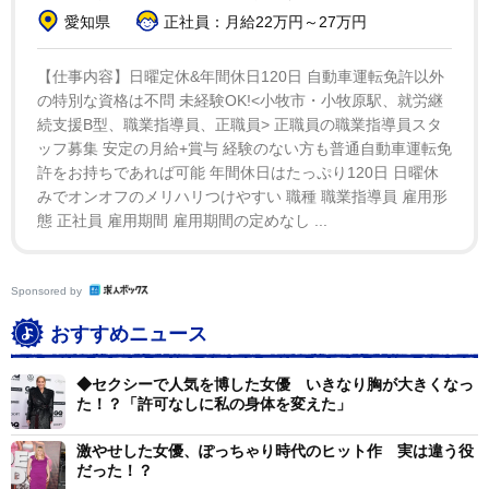
愛知県
正社員：月給22万円～27万円
【仕事内容】日曜定休&年間休日120日 自動車運転免許以外
の特別な資格は不問 未経験OK!<小牧市・小牧原駅、就労継
続支援B型、職業指導員、正職員> 正職員の職業指導員スタ
ッフ募集 安定の月給+賞与 経験のない方も普通自動車運転免
許をお持ちであれば可能 年間休日はたっぷり120日 日曜休
みでオンオフのメリハリつけやすい 職種 職業指導員 雇用形
態 正社員 雇用期間 雇用期間の定めなし ...
Sponsored by
おすすめニュース
◆セクシーで人気を博した女優 いきなり胸が大きくなっ
た！？「許可なしに私の身体を変えた」
2/6
激やせした女優、ぽっちゃり時代のヒット作 実は違う役
だった！？
アイドルグループ「ESTLINK☆」の一員として活躍する眠井さん