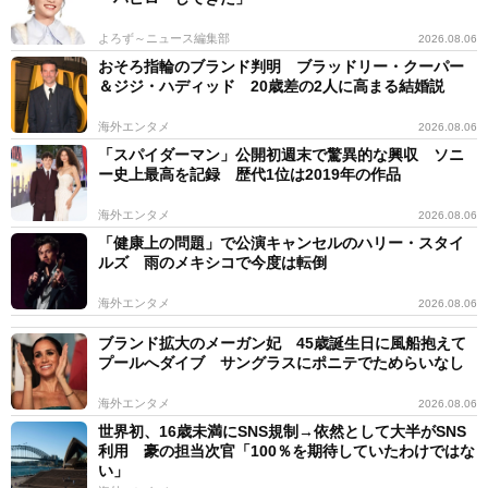
い」という思いが、一番変われた理由かもしれません。
よろず～ニュース編集部
2026.08.06
◇ ◇
おそろ指輪のブランド判明 ブラッドリー・クーパー
＆ジジ・ハディッド 20歳差の2人に高まる結婚説
海外エンタメ
2026.08.06
「スパイダーマン」公開初週末で驚異的な興収 ソニ
ー史上最高を記録 歴代1位は2019年の作品
海外エンタメ
2026.08.06
「健康上の問題」で公演キャンセルのハリー・スタイ
ルズ 雨のメキシコで今度は転倒
海外エンタメ
2026.08.06
ブランド拡大のメーガン妃 45歳誕生日に風船抱えて
プールへダイブ サングラスにポニテでためらいなし
4/6
海外エンタメ
2026.08.06
世界初、16歳未満にSNS規制→依然として大半がSNS
計り知れない努力で大変身をとげた眠井さん。最後に今
利用 豪の担当次官「100％を期待していたわけではな
い」
後の目標を聞くと、「グループのメンバー皆ルックスレ