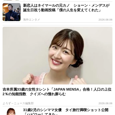
新恋人はネイマールの元カノ ショーン・メンデスが
顔（顔のパーツの間隔が広い）で目から口の位置が長い
誕生日祝う動画投稿「僕の人生を変えてくれた」
んです。なので下まぶたにアイシャドウやマスカラを濃
海外エンタメ
2026.08.06
く入れて、視覚的に距離を狭めるようなメイクを意識し
ています。TwitterやTikTokのメイク動画を参考にしてい
ます。
青島：現在、眠井さんはアイドルグループESTLINK☆の
メンバーとして活動されていますが、アイドルになろう
と思った理由はなんだったのでしょうか？
眠井れむ：いじめから学校に行っていなかった時期があ
って、ずっと家に引きこもってYouTubeを見てたんで
吉本所属33歳の女性タレント「JAPAN MENSA」合格！人口の上位
す。そんな時に、でんぱ組.incさんのMVをみて元気をも
2％の知能指数 クイズへの憧れ膨らむ
らいました。自分がもし可愛くなったら、でんぱ組.inc
よろず～ニュース編集部
2026.08.06
さんのように弱い人の心の支えになろうと思ってアイド
31歳2児のシンママ女優 タイ旅行満喫ショット公開
ルを目指しました。「可愛くなってアイドルになりた
「ハピローしてきた」