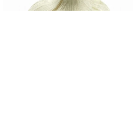
食べても大丈夫？ラーメン屋で出てきた“青いにんにく"のすりおろ
しにSNS騒然
5/6
水上侑子
2026.08.06
産休目前！大きなお腹の難関大卒37歳アナ 誕生祝い
の麻雀大会が衝撃メンツ 3月に結婚＆妊娠発表
ESTLINK☆Twitter：
https://twitter.com/estlink2021
よろず～ニュース編集部
2026.08.06
そうめんの簡単ひと工夫【レシピ公開】料理家・長谷
川あかりが伝授
よろず～ニュース編集部
2026.08.06
エミー賞＆グラミー賞＆アカデミー賞＆トニー賞すべ
て受賞の歌手 96歳で死去したレジェンド演じる
海外エンタメ
2026.08.06
「オデュッセイア」の巨匠が本音 明かした意外な苦
手ジャンル「世界で最も難しいことのひとつ」
海外エンタメ
2026.08.06