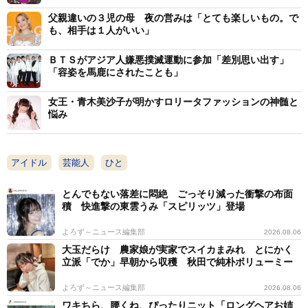
父親違いの３児の母 夜の営みは「とても楽しいもの。で
青島ほなみ（以下「青島」）：今回たくさんの反響があ
も、相手は１人がいい」
ったと思いますが、どんなお気持ちですか？
ＢＴＳがアジア人嫌悪撲滅運動に参加「差別思い出す」
「容姿を馬鹿にされたことも」
眠井れむ：思ってた以上に拡散されてびっくりしていま
女王・青木美沙子が明かすロリータファッションの神髄と
す。アイドルファンの方だけでなく、美容好きの女の子
悩み
からも反応があって嬉しいです。
青島：かなりの変貌をとげられていますが、過去の写真
アイドル
芸能人
ひと
を公開しようと思った理由はなんだったのでしょうか？
とんでもない落差に悶絶 ごっそり減った衝撃の布面
積 快進撃の東雲うみ「スピリッツ」登場
眠井れむ：実は高校生の時にいじめを受けていた経験が
あるんです。私の知らないところで、掲示板やSNSで過
よろず～ニュース編集部
2026.08.06
大玉だらけ 農家娘が実家でスイカまみれ とにかく
去の写真を公開されていたら嫌だなと思って、自分から
立派「でか」早朝から収穫 秋田で純朴ボリューミー
アップしました。
よろず～ニュース編集部
2026.08.06
ワキちら、腰くね、ぴったりニット「ロングヘアお姉