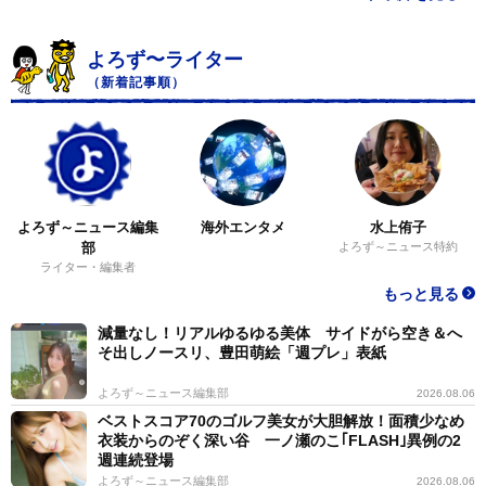
ストラクターをしていて、母からのレッスンを週2、3回
受けていたんです。高校生で食べ盛りだったので食事制
よろず〜ライター
限ではなく、エアロバイクや筋トレといった運動メイン
（新着記事順）
のダイエットをしました。
青島：Twitterでは「歯科矯正や美容整形はしました
か？」という声が多いですが、実際どうなのでしょう
か？
よろず～ニュース編集
海外エンタメ
水上侑子
部
よろず～ニュース特約
ライター・編集者
眠井れむ：二重の埋没手術をしました。重たい一重だっ
もっと見る
たので、痩せても顔の重ったるさが残ってしまったので
減量なし！リアルゆるゆる美体 サイドがら空き＆へ
決意しました。歯科矯正はしていません。
そ出しノースリ、豊田萌絵「週プレ」表紙
よろず～ニュース編集部
2026.08.06
青島：他に実践した美容法があれば是非教えてくださ
ベストスコア70のゴルフ美女が大胆解放！面積少なめ
い。
衣装からのぞく深い谷 一ノ瀬のこ｢FLASH｣異例の2
週連続登場
よろず～ニュース編集部
眠井れむ：自分に合うメイクを研究しました。私は遠心
2026.08.06