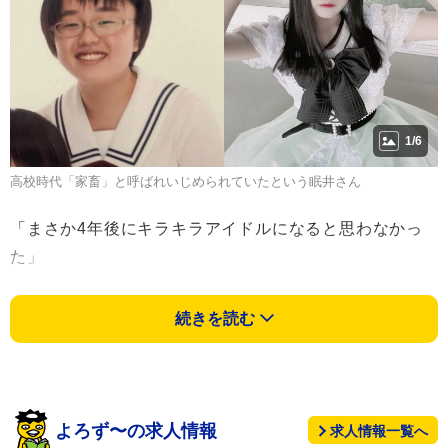
1/6
高校時代「家畜」と呼ばれいじめられていたという眠井さん
「まさか4年後にキラキラアイドルになると思わなかっ
た」
ふっくらして垢抜けない少女と、華やかな衣装を纏う可
続きを読む
愛いアイドル…この2つの写真、実は同一人物のものな
んです。
今、SNS上では4年の歳月をかけて外見を磨き、今年デ
ビューを果たしたアイドル、
眠井れむ
さんの
ビフォーア
よろず〜の求人情報
求人情報一覧へ