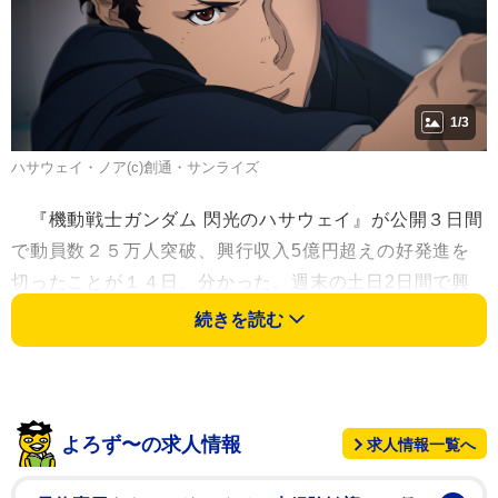
1/3
ハサウェイ・ノア(c)創通・サンライズ
『機動戦士ガンダム 閃光のハサウェイ』が公開３日間
で動員数２５万人突破、興行収入5億円超えの好発進を
切ったことが１４日、分かった。週末の土日2日間で興
行収入３億３０６５万６９００円、公開初日の１１日か
続きを読む
ら１３日までの３日間で観客動員数２５万９０７４人、
興収５億２３９４万３８００円の成績で、週末の興行収
入ランキング１位を達成した。
よろず〜の求人情報
求人情報一覧へ
歴代ガンダムシリーズにて最高興収を記録した『機動
戦士ガンダムⅢ めぐりあい宇宙編』（１９８２年）の興