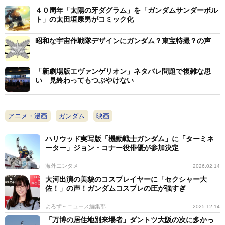
４０周年「太陽の牙ダグラム」を「ガンダムサンダーボル
3/3
ト」の太田垣康男がコミック化
入場者特典コマフィルム
昭和な宇宙作戦隊デザインにガンダム？東宝特撮？の声
「新劇場版エヴァンゲリオン」ネタバレ問題で複雑な思
い 見終わってもつぶやけない
アニメ・漫画
ガンダム
映画
ハリウッド実写版「機動戦士ガンダム」に「ターミネ
ーター」ジョン・コナー役俳優が参加決定
海外エンタメ
2026.02.14
大河出演の美貌のコスプレイヤーに「セクシャー大
佐！」の声！ガンダムコスプレの圧が強すぎ
よろず～ニュース編集部
2025.12.14
「万博の居住地別来場者」ダントツ大阪の次に多かっ