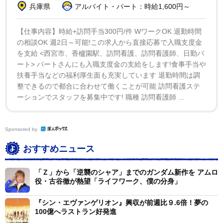
兵庫県
アルバイト・パート：時給1,600円～
【仕事内容】時給+訪問手当300円/件 WワークOK 退勤時間
の相談OK 週2日～可能!この求人から直接応募で入職支度金
を支給 <西宮市、香櫨園駅、訪問看護、訪問看護師、日勤パ
ート> パートさんにも入職支度金の支給をします!食事手当や
扶養手当などの福利厚生面も充実しています 退勤時間は調
整できるので都合に合わせて働くことが可能 訪問看護ステ
2/3
ーションでスタッフを募集中です! 職種 訪問看護師 ...
新たに公開されたイラスト
Sponsored by
おすすめニュース
「Ｚ」から「逆襲のシャア」までのガンダム新作を アムロ
役・古谷徹が熱望「ライフワーク、僕の分身」
『シン・エヴァンゲリオン』興収が前週比９.6倍！夢の
100億へラストラン好発進