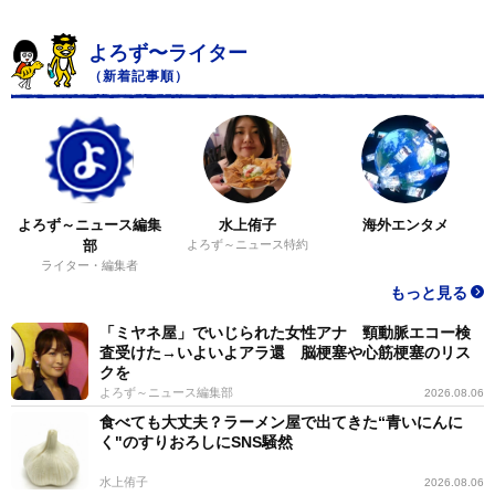
よろず〜ライター
（新着記事順）
よろず～ニュース編集
水上侑子
海外エンタメ
部
よろず～ニュース特約
ライター・編集者
もっと見る
「ミヤネ屋」でいじられた女性アナ 頸動脈エコー検
査受けた→いよいよアラ還 脳梗塞や心筋梗塞のリス
クを
よろず～ニュース編集部
2026.08.06
食べても大丈夫？ラーメン屋で出てきた“青いにんに
く"のすりおろしにSNS騒然
水上侑子
2026.08.06