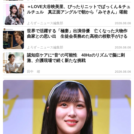
＝LOVE大谷映美里、ぴったりニットでぱっくん＆チュ
ルチュル 真正面アングルで朝から「みそきん」堪能
よろず～ニュース編集部
2026.08.06
世界で活躍する「極妻」出演俳優 亡くなった大物作
曲家との思い出 生徒会長務めた高校の校歌手がける
よろず～ニュース編集部
2026.08.06
認知症ケアに“音”の可能性 40Hzのリズムで脳に刺
激、介護現場で続く新たな挑戦
田中 靖
2026.08.06