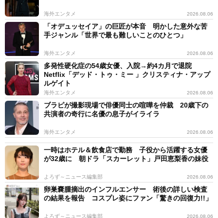
海外エンタメ
2026.08.06
「オデュッセイア」の巨匠が本音 明かした意外な苦
手ジャンル「世界で最も難しいことのひとつ」
海外エンタメ
2026.08.06
多発性硬化症の54歳女優、入院→約4カ月で退院
Netflix「デッド・トゥ・ミー 」クリスティナ・アップ
ルゲイト
海外エンタメ
2026.08.06
ブラピが撮影現場で俳優同士の喧嘩を仲裁 20歳下の
共演者の奇行に名優の息子がイライラ
海外エンタメ
2026.08.06
一時はホテル＆飲食店で勤務 子役から活躍する女優
が32歳に 朝ドラ「スカーレット」戸田恵梨香の妹役
よろず～ニュース編集部
2026.08.06
卵巣嚢腫摘出のインフルエンサー 術後の詳しい検査
の結果を報告 コスプレ姿にファン「驚きの回復力!!」
よろず～ニュース編集部
2026.08.06