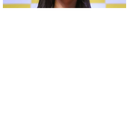
≒JOY逢田珠里依、1st写真集タイトルは「夏はジュリイ」に決定
表紙から攻めた！ドキドキのアングル
よろず～ニュース編集部
2026.08.05
45歳で引退を検討、父の人生と比較 ザ・キラーズの
ブランドン・フラワーズ、モチベはミック・ジャガー
海外エンタメ
2026.08.05
元AKB30歳女優がキャミワンピで家族旅行「最高！」
「めちゃくちゃカワイイ」の声
よろず～ニュース編集部
2026.08.05
20歳差結婚か！パリでお揃いのシンプル“指輪”ラブラ
ブ2ショ ブラッドリー・クーパー＆ジジ・ハディッド
海外エンタメ
2026.08.05
細い白い長い！美人3姉妹の末っ子モデル 脚長&ノー
スリ夏コーデに反響「神に与えられた驚愕のスタイ
ル」
よろず～ニュース編集部
2026.08.05