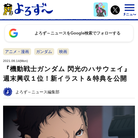
よろず～ニュースをGoogle検索でフォローする
アニメ・漫画
ガンダム
映画
2021.06.14(Mon)
『機動戦士ガンダム 閃光のハサウェイ』
週末興収１位！新イラスト＆特典を公開
よろず～ニュース編集部