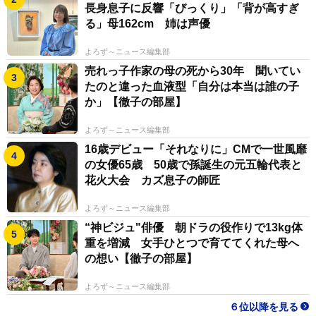
長身息子に反響「びっくり」「背が高すぎ
る」母162cm 姉は声優
よろず～ニュース編集部
売れっ子作家の母の死から30年 聞いてい
たのと違った血液型「自分は本当は誰の子
か」【徹子の部屋】
よろず～ニュース編集部
16歳デビュー「それなりに」CMで一世風靡
の女優65歳 50歳で孫誕生の元五輪代表と
花火大会 カズ息子の師匠
よろず～ニュース編集部
“神ビジュ"俳優 朝ドラの役作りで13kg体
重を増減 女手ひとつで育ててくれた母へ
の想い【徹子の部屋】
よろず～ニュース編集部
６位以降を見る