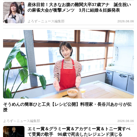
産休目前！大きなお腹の難関大卒37歳アナ 誕生祝い
の麻雀大会が衝撃メンツ 3月に結婚＆妊娠発表
よろず～ニュース編集部
2026.08.06
そうめんの簡単ひと工夫【レシピ公開】料理家・長谷川あかりが伝
授
よろず～ニュース編集部
2026.08.06
エミー賞＆グラミー賞＆アカデミー賞＆トニー賞すべ
て受賞の歌手 96歳で死去したレジェンド演じる