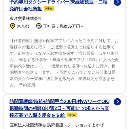
予約専用タクシードライバー/未経験歓迎・二種
行収入23億円超えを狙える位置に立った。
免許は会社負担
NEW
東洋交通株式会社
さらなるヒットを記念し２週目の入場者特典内容およ
東京都
正社員：月給35万円～
び新規イラストを公開した。５週間限定「週替わり歴代
ガンダム劇場フィルム」は歴代シリーズの名場面をフィ
【仕事内容】無線や配車アプリに入ったご予約に対して、お
ルム化したもので、１８日以降の２週目は『機動戦士ガ
客様をお迎えに行き、ご指定の場所までお送りする仕事で
す。街中を走りながらお客様を探す「流し営業」はありませ
ンダム 逆襲のシャア』『機動戦士Ｚガンダム』『機動戦
ん。 何をする仕事か ・無線や配車アプリ『GO』に入った配
士Ｚガンダム A New Translation 星を継ぐ者』『機動戦
車依頼を受けます。 ・指定された場所へお迎えに行き、目
士ＺガンダムⅡ A New Translation 恋人たち』『機動戦
的地までお送りします。 ・予約が入っていない時間帯は通
士ＺガンダムⅢ A New Translation 星の鼓動は愛』『機
常のタクシー乗務に切り替えるため、乗務時間が空きませ
ん。 予約専用...
動戦士ガンダムＺＺ』が対象作品となる。新規イラスト
はΞガンダムとペーネロペーが公開された。
訪問看護師/時給+訪問手当300円/件/WワークOK/
退勤時間の相談OK/週2日～可能!この求人から直
接応募で入職支度金を支給
NEW
医療法人社団清和会 訪問看護ステーションそよかぜ