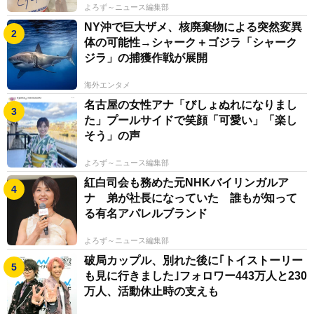
よろず～ニュース編集部
NY沖で巨大ザメ、核廃棄物による突然変異
体の可能性→シャーク＋ゴジラ「シャーク
ジラ」の捕獲作戦が展開
海外エンタメ
名古屋の女性アナ「びしょぬれになりまし
た」プールサイドで笑顔「可愛い」「楽し
そう」の声
よろず～ニュース編集部
紅白司会も務めた元NHKバイリンガルア
ナ 弟が社長になっていた 誰もが知って
る有名アパレルブランド
よろず～ニュース編集部
破局カップル、別れた後に｢トイストーリー
も見に行きました｣フォロワー443万人と230
万人、活動休止時の支えも