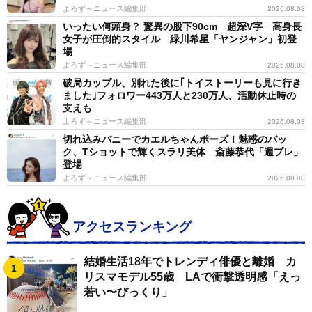
よろず～ニュース編集部
2026.08.08
いったい何頭身？ 驚異の股下90cm 超深V字 高身長
女子が圧倒的スタイル 緑川希星「ヤンジャン」初登
場
よろず～ニュース編集部
2026.08.08
破局カップル、別れた後に｢トイストーリーも見に行き
ました｣フォロワー443万人と230万人、活動休止時の
支えも
よろず～ニュース編集部
2026.08.08
切れ込みバニーでカエルちゃんポーズ！魅惑のバッ
ク、Tショットで輝くスラリ美体 斎藤恭代「週プレ」
登場
よろず～ニュース編集部
2026.08.08
アクセスランキング
結婚生活18年でトレンディ俳優と離婚 カ
リスマモデル55歳 LAで衝撃透明感「えっ
若い〜びっくり」