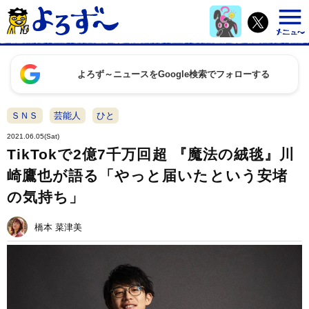
よろず～ニュースをGoogle検索でフォローする
ＳＮＳ
芸能人
ひと
2021.06.05(Sat)
TikTokで2億7千万回超 『魔法の絨毯』川
崎鷹也が語る「やっと届いたという安堵
の気持ち」
橋本 菜津美