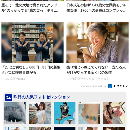
重そう 北の大地で育まれたグラド
日本人初の快挙！41歳の世界的モデル
ル“のっかってる”感スゴっ ボリュー
兼女優 176cmの身長はコンプレック
ミー連発「ア...
スだっ...
「たばこ税なし」600円→83円の新型
売り場じゃ教えてくれない！当たる人
タバコに喫煙者群がる
だけがやってる宝くじの習慣
PR(株式会社HAL)
PR(合同会社デジタルファーム )
Recommended by
昨日の人気フォトセレクション