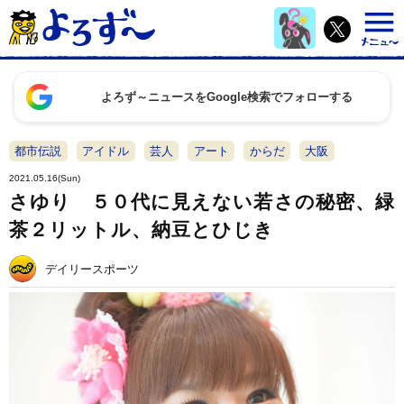
よろず～ニュースをGoogle検索でフォローする
都市伝説
アイドル
芸人
アート
からだ
大阪
2021.05.16(Sun)
さゆり ５０代に見えない若さの秘密、緑
茶２リットル、納豆とひじき
デイリースポーツ