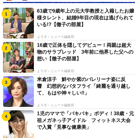
63歳で9歳年上の元大学教授と入籍したお嬢
様タレント、結婚9年目の現在は逃げられて
いる!?【徹子の部屋】
よろず～ニュース編集部
16歳で正体を隠してデビュー！両親は超大
物のサラブレッド 3年前に他界した父への
想い【徹子の部屋】
よろず～ニュース編集部
米倉涼子 鮮やか紫のバレリーナ姿に反
響 幻想的なバタフライ「綺麗を通り越し
て、もはや神々しい!!」
よろず～ニュース編集部
1児のママで「バキバキ」ボディ！38歳・元
祖メガネっ子アイドル フィットネス大会
で入賞「見事な健康美」