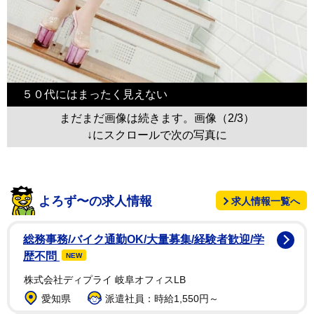
５０代にはまったく見えない
まだまだ画像は続きます。画像（2/3）
↓にスクロールで次の写真に
よろず〜の求人情報
求人情報一覧へ
総務事務/バイク通勤OK/大量募集/経験者歓迎/学
歴不問
NEW
株式会社ディプライ 岐阜オフィスLB
愛知県
派遣社員：時給1,550円～