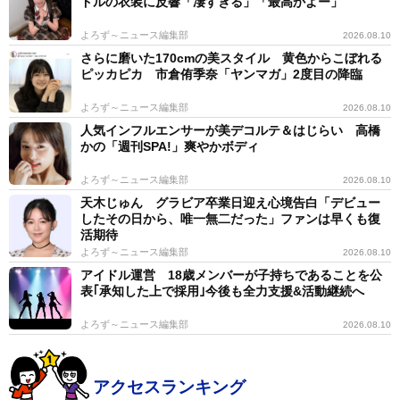
ドルの衣装に反響「凄すぎる」「最高かよー」
よろず～ニュース編集部
2026.08.10
さらに磨いた170cmの美スタイル 黄色からこぼれる
ピッカピカ 市倉侑季奈「ヤンマガ」2度目の降臨
よろず～ニュース編集部
2026.08.10
人気インフルエンサーが美デコルテ＆はじらい 高橋
かの「週刊SPA!」爽やかボディ
よろず～ニュース編集部
2026.08.10
天木じゅん グラビア卒業日迎え心境告白「デビュー
したその日から、唯一無二だった」ファンは早くも復
活期待
よろず～ニュース編集部
2026.08.10
アイドル運営 18歳メンバーが子持ちであることを公
表｢承知した上で採用｣今後も全力支援&活動継続へ
よろず～ニュース編集部
2026.08.10
アクセスランキング