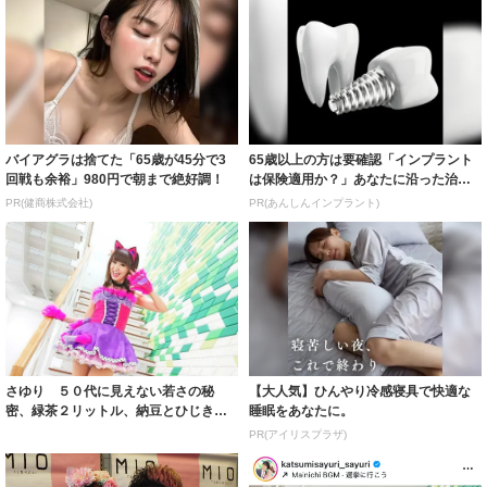
バイアグラは捨てた「65歳が45分で3
65歳以上の方は要確認「インプラント
回戦も余裕」980円で朝まで絶好調！
は保険適用か？」あなたに沿った治療
法や費用を...
PR(健商株式会社)
PR(あんしんインプラント)
さゆり ５０代に見えない若さの秘
【大人気】ひんやり冷感寝具で快適な
密、緑茶２リットル、納豆とひじき｜
睡眠をあなたに。
よろず〜ニュー...
PR(アイリスプラザ)