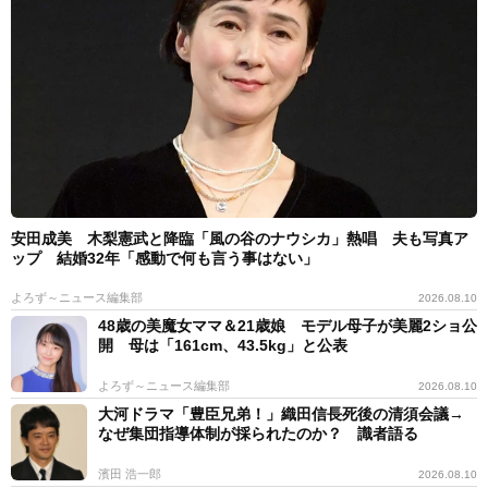
安田成美 木梨憲武と降臨「風の谷のナウシカ」熱唱 夫も写真ア
ップ 結婚32年「感動で何も言う事はない」
よろず～ニュース編集部
2026.08.10
48歳の美魔女ママ＆21歳娘 モデル母子が美麗2ショ公
開 母は「161cm、43.5kg」と公表
よろず～ニュース編集部
2026.08.10
大河ドラマ「豊臣兄弟！」織田信長死後の清須会議→
なぜ集団指導体制が採られたのか？ 識者語る
濱田 浩一郎
2026.08.10