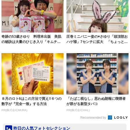
奇跡の53歳さゆり 料理本出版 美肌
圧巻ミニバニー姿の♥さゆり「頭頂部お
の秘訣は大量のひじき入り「キムチ納
ハゲ様」7センチに拡大 「ちょっとカ
豆」 体形...
ッパちゃ...
８月のロト6はこの方法で買え!!６つの
「たばこ税なし」思わぬ朗報に喫煙者
数字が『完全一致』する方法
が群がる新型タバコ
PR(株式会社MURA)
PR(株式会社HAL)
Recommended by
昨日の人気フォトセレクション