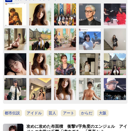
都市伝説
アイドル
芸人
アート
からだ
大阪
攻めに攻めた布面積 衝撃V字角度のエンジェル アイ