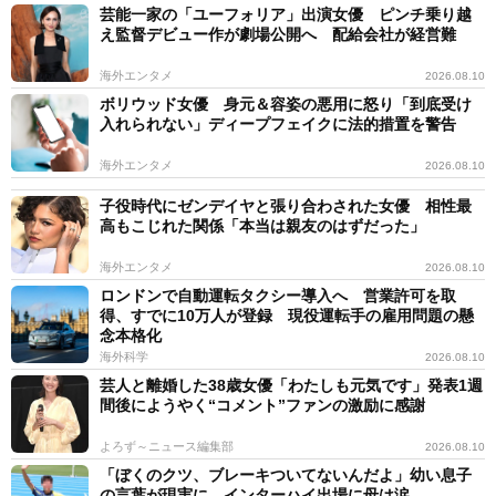
芸能一家の「ユーフォリア」出演女優 ピンチ乗り越
え監督デビュー作が劇場公開へ 配給会社が経営難
海外エンタメ
2026.08.10
ボリウッド女優 身元＆容姿の悪用に怒り「到底受け
入れられない」ディープフェイクに法的措置を警告
海外エンタメ
2026.08.10
子役時代にゼンデイヤと張り合わされた女優 相性最
高もこじれた関係「本当は親友のはずだった」
海外エンタメ
2026.08.10
ロンドンで自動運転タクシー導入へ 営業許可を取
得、すでに10万人が登録 現役運転手の雇用問題の懸
念本格化
海外科学
2026.08.10
芸人と離婚した38歳女優「わたしも元気です」発表1週
間後にようやく“コメント”ファンの激励に感謝
よろず～ニュース編集部
2026.08.10
「ぼくのクツ、ブレーキついてないんだよ」幼い息子
の言葉が現実に インターハイ出場に母は涙