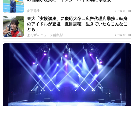
皮下勇生
2026.08.10
東大「実験講座」に慶応大卒→広告代理店勤務→転身
のアイドルが登壇 夏目志穂「生きていたらこんなこ
とも」
よろず～ニュース編集部
2026.08.10
今年5月デビューのアイドル 事務所の｢事業継続が困難｣で電撃解
散 メンバーは呆然｢本当に悔しい｣
よろず～ニュース編集部
2026.08.10