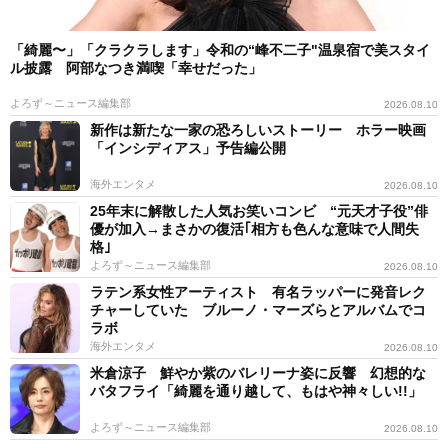
「綺麗〜」「クラクラします」令和の“峰不二子"温泉宿で美スタイ
ル披露 阿部なつき満喫「幸せだった」
よろず～ニュース編集部
2026.08.10
新作は新たな一家の恐ろしいストーリー ホラー映画
「インシディアス」予告編公開
海外エンタメ
2026.08.10
25年末に解散した人気お笑いコンビ “元天才子役”俳
優が加入→まさかの復活｢相方も色んな意味で人間失
格｣
よろず～ニュース編集部
2026.08.10
ラテン系女性アーティスト 有名ラッパーに発音レク
チャーしていた ブルーノ・マーズらとアルバムでコ
ラボ
海外エンタメ
2026.08.10
米倉涼子 鮮やか紫のバレリーナ姿に反響 幻想的な
バタフライ「綺麗を通り越して、もはや神々しい!!」
よろず～ニュース編集部
2026.08.10