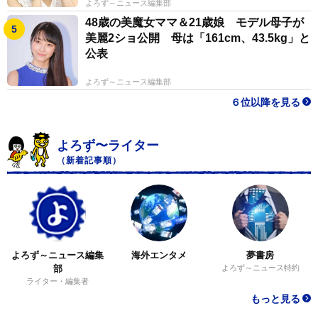
よろず～ニュース編集部
48歳の美魔女ママ＆21歳娘 モデル母子が
美麗2ショ公開 母は「161cm、43.5kg」と
公表
よろず～ニュース編集部
６位以降を見る
よろず〜ライター
（新着記事順）
よろず～ニュース編集
海外エンタメ
夢書房
部
よろず～ニュース特約
ライター・編集者
もっと見る