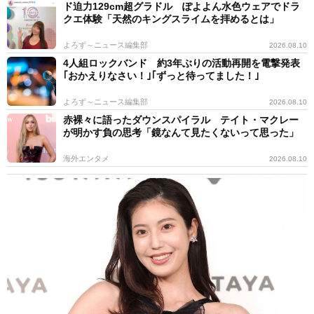
ド迫力129cm超グラドル ぽよよん水色ウェアでドラ
クエ体験「天然のキングスライムを拝めるとは」
よろず～ニュース編集部
2026.08.10
4人組ロックバンド 約3年ぶりの活動再開を電撃発表
｢おかえりなさい！｣｢ずっと待ってました！｣
よろず～ニュース編集部
2026.08.10
赤裸々に語ったダウンスパイラル テイト・マクレー
が明かす負の思考「鏡なんて見たくないって思った」
海外エンタメ
2026.08.10