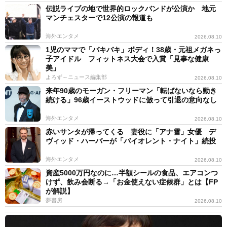
伝説ライブの地で世界的ロックバンドが公演か 地元
マンチェスターで12公演の報道も
海外エンタメ
2026.08.10
1児のママで「バキバキ」ボディ！38歳・元祖メガネっ
子アイドル フィットネス大会で入賞「見事な健康
美」
よろず～ニュース編集部
2026.08.10
来年90歳のモーガン・フリーマン「転ばないなら動き
続ける」96歳イーストウッドに倣って引退の意向なし
海外エンタメ
2026.08.10
赤いサンタが帰ってくる 妻役に「アナ雪」女優 デ
ヴィッド・ハーバーが「バイオレント・ナイト」続投
海外エンタメ
2026.08.10
資産5000万円なのに…半額シールの食品、エアコンつ
けず、飲み会断る→「お金使えない症候群」とは【FP
が解説】
夢書房
2026.08.10