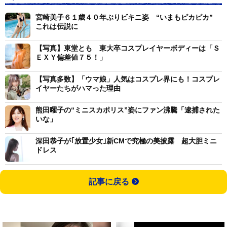
宮崎美子６１歳４０年ぶりビキニ姿 “いまもピカピカ”
これは伝説に
【写真】東堂とも 東大卒コスプレイヤーボディーは「Ｓ
ＥＸＹ偏差値７５！」
【写真多数】「ウマ娘」人気はコスプレ界にも！コスプレ
イヤーたちがハマった理由
熊田曜子の“ミニスカポリス”姿にファン沸騰「逮捕された
いな」
深田恭子が｢放置少女｣新CMで究極の美披露 超大胆ミニ
ドレス
記事に戻る