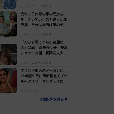
すぎる」母162cm 姉は声優
よろず～ニュース編集部
売れっ子作家の母の死から30
年 聞いていたのと違った血
液型「自分は本当は誰の子
か」【徹子の部屋】
よろず～ニュース編集部
「AIかと思うぐらい綺麗な
人」22歳、高身長女優 美肩
ショット公開 長岡花火大会
抽選当たって満喫
よろず～ニュース編集部
ブランド拡大のメーガン妃
45歳誕生日に風船抱えてプー
ルへダイブ サングラスにポ
ニテでためらいなし
海外エンタメ
６位以降を見る