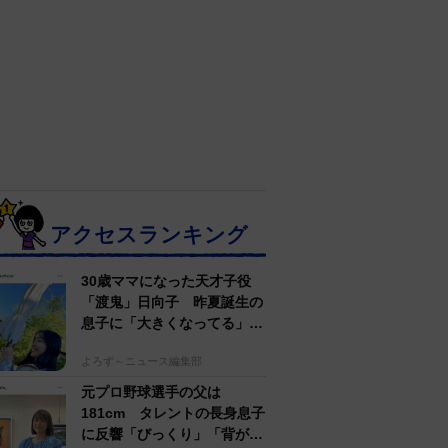
アクセスランキング
30歳ママになった天才子役
「渡鬼」日向子 昨夏誕生の
息子に「大きくなってる」愛
らしい姿に反響
よろず～ニュース編集部
元プロ野球選手の父は
181cm タレントの長身息子
に反響「びっくり」「背が高