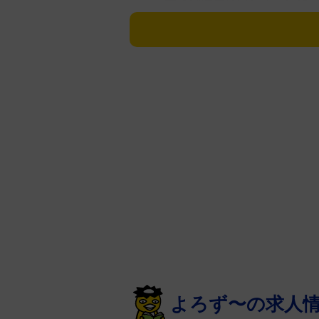
型コロナウイルス感染拡大のため
延期されたことを受けたもので、
『機動戦士ガンダム』からはスレ
取り上げられている。ビグザムに
方ないよね」「悲しいけど…これ
『機動戦士Ｚガンダム』からはカ
ぱい死んだんだぞ」が登場。「貴
ぞ！」などに変形されている。画
と元気な姿、「延期発表後」の見
れぞれがセットで対比されている
『機動戦士ガンダム００８０ポケ
ィ」が脚色なしで参加。アルフレ
よろず〜の求人
（バーニィ）の告白を受け、「嘘だ