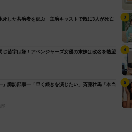
水死した共演者を偲ぶ 主演キャストで既に3人が死亡
同じ苗字は嫌！アベンジャーズ女優の末妹は改名を熱望
―』諏訪部順一「早く続きを演じたい」斉藤壮馬「本当
集部