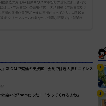
物)製造のお仕事/ 自動車やスマホなどの基板に加工されて
的には…> 専用容器への充填作業 →充填機械に専用容器やラ
の容器の運搬作業(段ボールに容器が入っており、1箱10㎏
大歓迎 クリーンルーム作業なので清潔な環境です! 就業状
女」新ＣＭで究極の美披露 会見では超大胆ミニドレス
集部
の出会いはZoomだった！「やってくれるよね」