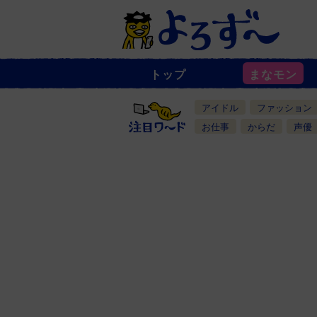
トップ
まなモン
ニ
ュ
ー
アイドル
ファッション
ス
一
お仕事
からだ
声優
覧