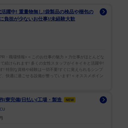
れてファンの嘆きが表現されている。
代活躍中! 重量物無し!袋製品の検品や梱包の
ア』からはシャア・アズナブルとアムロ・レイが顔
/体に負担が少ないお仕事!/未経験大歓
などから「地球がもたん時が来ているのだ!」「エゴ
形で使用されている。
ーズの４０周年記念作品で、当初は昨年７月２３日
受けて延期に。昨年１１月に、今年５月７日の公開が
PR・職場情報> < このお仕事の魅力 > 力仕事がほとんどな
て続けられます! 多くの女性スタッフがイキイキと活躍中!
! 特別な資格や経験は一切不要!すぐに覚えられるシンプ
ど、快適に過ごせる設備が整っています! < オススメポイン
ファンの無念さも相当なものだが、それでも懸命に
大会〟になっている。
/寮完備/日払い/工場・製造
NEW
CU
円