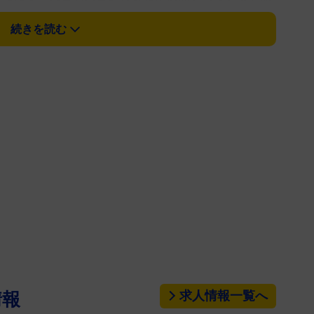
２６日、劇場公開予定日が５月７日から５月２１日に
続きを読む
おなじみの名言やキャラクターが登場している。
ッガー・ロウの「悲しいけどこれ戦争なのよね」が
特攻を仕掛ける際のセリフが、「悲しいけど…これ仕
現実なのよね」などに活用されている。
ミーユ・ビダンの「貴様、人が死んだんだぞ！いっ
様、人が待ってたんだぞ！いっぱい人が待ってたんだ
像でもカミーユは大人気。「延期される前」の見出し
出しとテレビ版最終回で描かれた精神崩壊した姿、そ
。
ットの中の戦争』からは「嘘だと言ってよ、バーニ
ッド・イズルハ（アル）がバーナード・ワイズマン
求人情報一覧へ
情報
ー‼」と叫んだシーンで有名な第５話のサブタイト