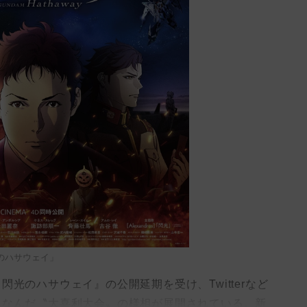
のハサウェイ」
光のハサウェイ』の公開延期を受け、Twitterなど
ちなんだ〝大喜利大会〟の様相が展開されている。新