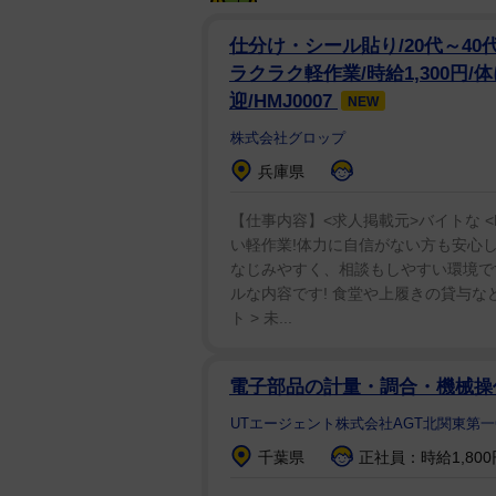
ルだが、叫ぶアルの画像も添えら
仕分け・シール貼り/20代～40
『機動戦士ガンダム 逆襲のシャ
ラクラク軽作業/時給1,300円
を出す。２人が議論を交わすシーン
迎/HMJ0007
NEW
だよ、それは」のセリフが様々な
株式会社グロップ
兵庫県
同作は「機動戦士ガンダム」シリ
に公開予定だったが、コロナ禍を
【仕事内容】<求人掲載元>バイトな <
い軽作業!体力に自信がない方も安心し
決定していたが再延期となった。
なじみやすく、相談もしやすい環境です
ルな内容です! 食堂や上履きの貸与な
映画関係者だけではなくガンダム
ト > 未...
前を向く姿がうかがえる〝大喜利
電子部品の計量・調合・機械操作
UTエージェント株式会社AGT北関東第一
千葉県
正社員：時給1,800