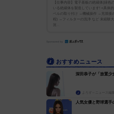
【仕事内容】電子基板の絶縁体(緑色の
いる絶縁体を製造しています! <具体
ベルの取り付け →機械操作 →充填後
程) →フィルターの洗浄 など 未経験
況...
Sponsored by
おすすめニュース
深田恭子が「放置少
よろず～ニュース編
人気女優と野球選手