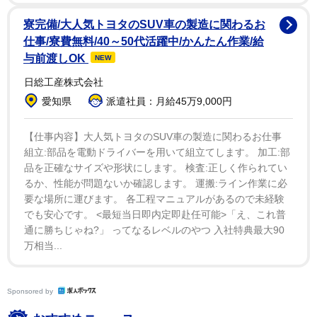
寮完備/大人気トヨタのSUV車の製造に関わるお
仕事/寮費無料/40～50代活躍中/かんたん作業/給
与前渡しOK
NEW
日総工産株式会社
愛知県
派遣社員：月給45万9,000円
【仕事内容】大人気トヨタのSUV車の製造に関わるお仕事
組立:部品を電動ドライバーを用いて組立てします。 加工:部
品を正確なサイズや形状にします。 検査:正しく作られてい
るか、性能が問題ないか確認します。 運搬:ライン作業に必
要な場所に運びます。 各工程マニュアルがあるので未経験
でも安心です。 <最短当日即内定即赴任可能>「え、これ普
通に勝ちじゃね?」 ってなるレベルのやつ 入社特典最大90
2/2
万相当...
サンタ姿で登場したえなこ
Sponsored by
自ら「ホーム」というコミックマーケットも、今年は