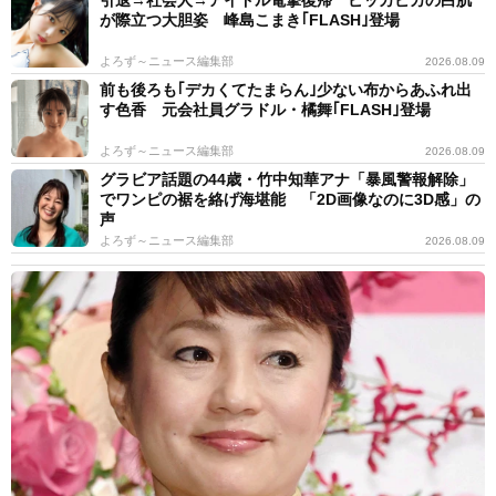
が際立つ大胆姿 峰島こまき｢FLASH｣登場
よろず～ニュース編集部
2026.08.09
前も後ろも｢デカくてたまらん｣少ない布からあふれ出
す色香 元会社員グラドル・橘舞｢FLASH｣登場
よろず～ニュース編集部
2026.08.09
グラビア話題の44歳・竹中知華アナ「暴風警報解除」
でワンピの裾を絡げ海堪能 「2D画像なのに3D感」の
声
よろず～ニュース編集部
2026.08.09