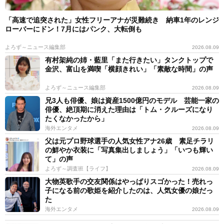
「高速で追突された」女性フリーアナが災難続き 納車1年のレンジ
ローバーにドン！7月にはパンク、大転倒も
よろず～ニュース編集部
2026.08.09
有村架純の姉・藍里「また行きたい」タンクトップで
金沢、富山を満喫「横顔きれい」「素敵な時間」の声
よろず～ニュース編集部
2026.08.09
兄3人も俳優、娘は資産1500億円のモデル 芸能一家の
俳優、絶頂期に消えた理由は「トム・クルーズになり
たくなかったから」
海外エンタメ
2026.08.09
父は元プロ野球選手の人気女性アナ26歳 素足チラリ
の鮮やか衣装に「写真集出しましょう」「いつも輝い
て」の声
よろず～調査班【ライフ】
2026.08.09
大物英歌手の交友関係はやっぱりスゴかった！売れっ
子になる前の歌姫を紹介したのは、人気女優の娘だっ
た
海外エンタメ
2026.08.09