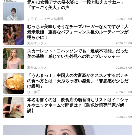
元AKB女性アナの浴衣姿に「一段と映えますね～」
「すっごく美人」の声
よろず～ニュース編集部
2026.08.09
むっちゃ美味しそうなチーズバーガーなんですが！人
気米歌姫 重要なパフォーマンス後のルーティーンが
明らかに！
海外エンタメ
2026.08.09
スカーレット・ヨハンソンでも「達成不可能」だった
美の基準 感じていた外見への強いプレッシャー
海外エンタメ
2026.08.09
「うんまっ！」中国人の大富豪がオススメするポテチ
の食べ方とは「天ぷらっぽい感覚」「罪悪感が少しだ
け緩和」
水上侑子
2026.08.09
本名を書くのは…飲食店の順番待ちリストはイニシャ
ルやニックネームで問題は？【防犯対策専門家が解
説】
2026.08.09