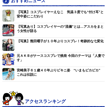
おすすめニュース
中止に。「来年こそ開催されたらいいなという思いで
す」とし、「来年もし開催されたら、開催時期の２カ月
【写真】コスプレイヤーえなこ 気温３度でも“付け耳”と
前ぐらいにハマってる作品から選ぶと思う、今年は宅コ
背中姿にこだわり
スで『鬼滅の刃』の禰豆子をやったので、それもちょっ
【写真あり】コスプレイヤーの“流儀”とは…アスカをまと
とやろうかなと思います」と話した。
う女性が語る
今年はコスプレ以外のグラビアでも大活躍。両者の違
【写真】熊田曜子が１０年ぶりコスプレ！奇跡的な七変化
いを「コスプレの時は、どちらかというと私が撮っても
らいたいイメージがあるので、カメラマンさんに指示し
元ＡＫＢがナースコスプレで挑発 今回のテーマは「人妻で
す」
て自分の意見を言うけど、グラビアの時は購買層が男性
メーンだと思うので、男性目線は分からないのでカメラ
宮崎美子６１歳４０年ぶりビキニ姿 “いまもピカピカ”
マンさんにお任せする部分が多かった」と説明した。そ
これは伝説に
の上で、グラビア作品となった今作については「もちろ
ん１００点です！」と胸を張った。
来年の目標については、「１２月にソロＣＤを出した
アクセスランキング
ので、皆さんの前で歌うライブができたらいいな」とア