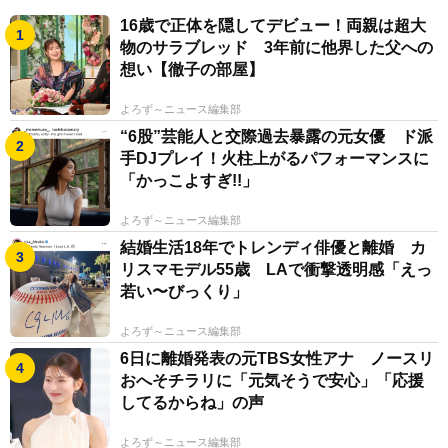
ピール。さらに「雑誌の表紙を全部自分で埋める『えな
16歳で正体を隠してデビュー！両親は超大
物のサラブレッド 3年前に他界した父への
こジャック』もしてみたい」と大きな野望も口にした。
想い【徹子の部屋】
【2020年12月23日 デイリースポーツ・オンライン掲
よろず～ニュース編集部
載】
“6股”芸能人と交際過去暴露の元女優 ド派
手DJプレイ！火柱上がるパフォーマンスに
「かっこよすぎ!!」
よろず～ニュース編集部
結婚生活18年でトレンディ俳優と離婚 カ
リスマモデル55歳 LAで衝撃透明感「えっ
若い〜びっくり」
よろず～ニュース編集部
6日に離婚発表の元TBS女性アナ ノースリ
おへそチラリに「元気そうで安心」「応援
してるからね」の声
よろず～ニュース編集部