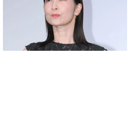
真飛聖 ビーチで魅せた驚異の大ジャンプ「流石元花組トップスター
様」「名前の如く飛んでるぅ～」
よろず～ニュース編集部
2026.08.09
伯母が土産のケーキを持参も…子どもが食べられず激
怒「思い込みが強く、話が通じない相手」への対策
は？
石原 壮一郎
2026.08.09
「剃毛したチューバッカですか」むっちりC3POとレス
ラーの珍ショットがジワる「なかなかシュール」
よろず～ニュース編集部
2026.08.09