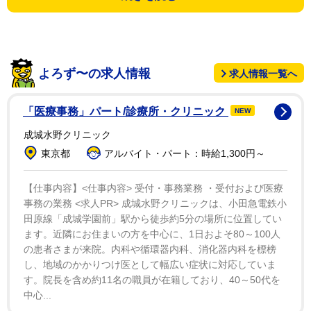
今年は内閣府の「クールジャパン・アンバサダー」に
任命され、「全日本グラビア大賞２０２０」では大賞を
受賞。２０日放送のＴＢＳ系「情熱大陸」（日曜、後１
１・００）にも出演するなど、大ブレークの１年だっ
よろず〜の求人情報
求人情報一覧へ
た。
「医療事務」パート/診療所・クリニック
NEW
コロナ禍でコスプレイベントは軒並み中止となってし
成城水野クリニック
まったが、「経験したことのない大変な年でしたが、お
東京都
アルバイト・パート：時給1,300円～
家でコスプレする『宅コス』時間が増えたりとか、今ま
でと違うことに挑戦してみたりとか、違う自分を見つけ
【仕事内容】<仕事内容> 受付・事務業務 ・受付および医療
る時間が増えました」とニッコリ。「いろんな賞をいた
事務の業務 <求人PR> 成城水野クリニックは、小田急電鉄小
だいたり、ソロでＣＤを出したり、成長した１年だった
田原線「成城学園前」駅から徒歩約5分の場所に位置してい
ます。近隣にお住まいの方を中心に、1日およそ80～100人
と思います」と手応えを口にした。
の患者さまが来院。内科や循環器内科、消化器内科を標榜
し、地域のかかりつけ医として幅広い症状に対応していま
す。院長を含め約11名の職員が在籍しており、40～50代を
中心...