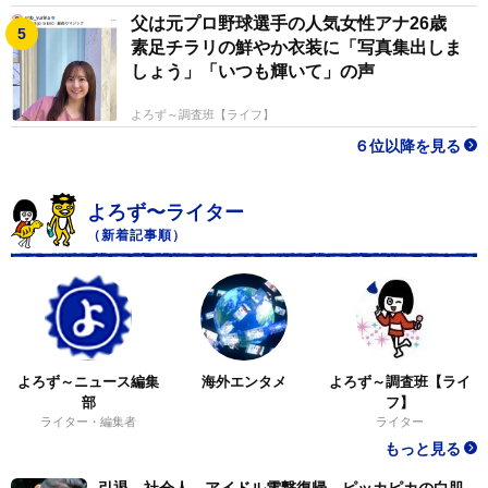
父は元プロ野球選手の人気女性アナ26歳
素足チラリの鮮やか衣装に「写真集出しま
しょう」「いつも輝いて」の声
よろず～調査班【ライフ】
６位以降を見る
よろず〜ライター
（新着記事順）
よろず～ニュース編集
海外エンタメ
よろず～調査班【ライ
部
フ】
ライター・編集者
ライター
もっと見る
引退→社会人→アイドル電撃復帰 ピッカピカの白肌