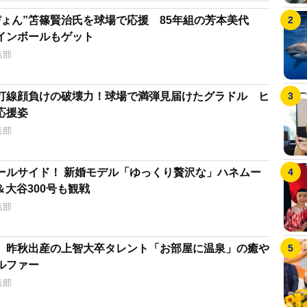
ぴょん”笘篠賢治氏を球場で応援 85年組の芳本美代
インボールもゲット
集部
打線顔負けの破壊力！球場で満弾見届けたグラドル ヒ
応援姿
集部
ールサイド！ 新婚モデル「ゆっくり贅沢な」ハネムー
大谷300号も観戦
集部
 昨秋出産の上智大卒タレント「お部屋に温泉」の癒や
ルファー
集部