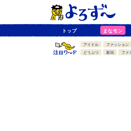
トップ
まなモン
ニ
ュ
ー
アイドル
ファッション
ス
一
どうぶつ
新潟
ファ
覧