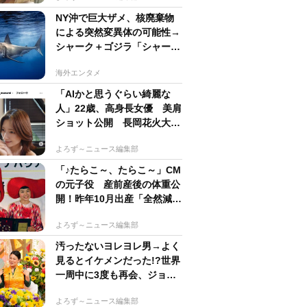
NY沖で巨大ザメ、核廃棄物
による突然変異体の可能性→
シャーク＋ゴジラ「シャーク
ジラ」の捕獲作戦が展開
海外エンタメ
「AIかと思うぐらい綺麗な
人」22歳、高身長女優 美肩
ショット公開 長岡花火大会
抽選当たって満喫
よろず～ニュース編集部
「♪たらこ～、たらこ～」CM
の元子役 産前産後の体重公
開！昨年10月出産「全然減ら
ないよなんでえええええ」
よろず～ニュース編集部
汚ったないヨレヨレ男→よく
見るとイケメンだった!?世界
一周中に3度も再会、ジョー
ジアの“記憶無し"夜から結婚
よろず～ニュース編集部
へ！【新婚さん】