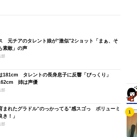
ス 元チアのタレント娘が“激似"2ショット「まぁ、そ
も素敵」の声
集部
は181cm タレントの長身息子に反響「びっくり」
62cm 姉は声優
集部
育まれたグラドル“のっかってる”感スゴっ ボリューミ
良き！」
集部