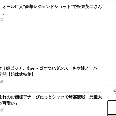
 オール巨人“豪華レジェンドショット”で板東英二さん
…」
集部
なオリ姫ピッチ、あみ～ゴきつねダンス、さや姉ノーバ
全開【始球式特集】
集部
まれのお嬢様アナ ぴたっとシャツで球宴観戦 元慶大
ゃ可愛い」
集部