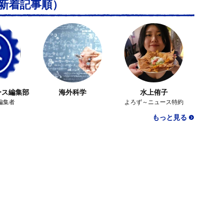
新着記事順）
ース編集部
海外科学
水上侑子
編集者
よろず～ニュース特約
もっと見る