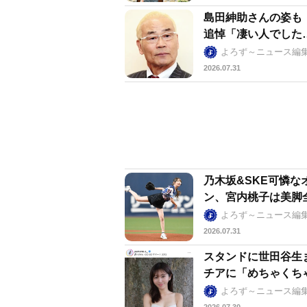
島田紳助さんの姿も
追悼「凄い人でした
よろず～ニュース編
2026.07.31
乃木坂&SKE可憐
ン、宮内桃子は美脚
よろず～ニュース編
2026.07.31
スタンドに世田谷生
チアに「めちゃくち
よろず～ニュース編
2026.07.30