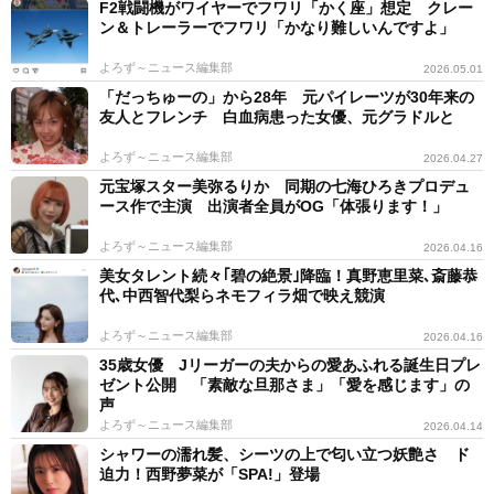
F2戦闘機がワイヤーでフワリ「かく座」想定 クレー
ン＆トレーラーでフワリ「かなり難しいんですよ」
よろず～ニュース編集部
2026.05.01
「だっちゅーの」から28年 元パイレーツが30年来の
友人とフレンチ 白血病患った女優、元グラドルと
よろず～ニュース編集部
2026.04.27
元宝塚スター美弥るりか 同期の七海ひろきプロデュ
ース作で主演 出演者全員がOG「体張ります！」
よろず～ニュース編集部
2026.04.16
美女タレント続々｢碧の絶景｣降臨！真野恵里菜､斎藤恭
代､中西智代梨らネモフィラ畑で映え競演
よろず～ニュース編集部
2026.04.16
35歳女優 Jリーガーの夫からの愛あふれる誕生日プレ
ゼント公開 「素敵な旦那さま」「愛を感じます」の
声
よろず～ニュース編集部
2026.04.14
シャワーの濡れ髪、シーツの上で匂い立つ妖艶さ ド
迫力！西野夢菜が「SPA!」登場