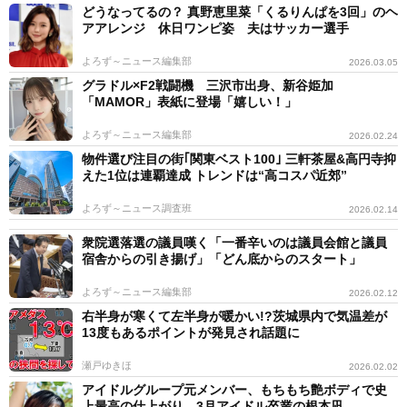
どうなってるの？ 真野恵里菜「くるりんぱを3回」のヘ
アアレンジ 休日ワンピ姿 夫はサッカー選手
よろず～ニュース編集部
2026.03.05
グラドル×F2戦闘機 三沢市出身、新谷姫加
「MAMOR」表紙に登場「嬉しい！」
よろず～ニュース編集部
2026.02.24
物件選び注目の街｢関東ベスト100｣ 三軒茶屋&高円寺抑
えた1位は連覇達成 トレンドは“高コスパ近郊”
よろず～ニュース調査班
2026.02.14
衆院選落選の議員嘆く「一番辛いのは議員会館と議員
宿舎からの引き揚げ」「どん底からのスタート」
よろず～ニュース編集部
2026.02.12
右半身が寒くて左半身が暖かい!?茨城県内で気温差が
13度もあるポイントが発見され話題に
瀬戸ゆきほ
2026.02.02
アイドルグループ元メンバー、もちもち艶ボディで史
上最高の仕上がり 3月アイドル卒業の根本凪