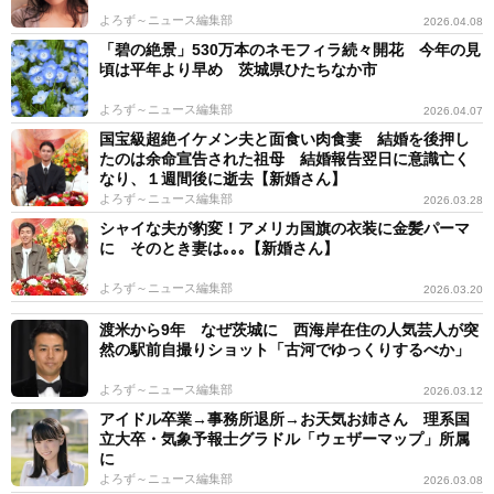
よろず～ニュース編集部
2026.04.08
「碧の絶景」530万本のネモフィラ続々開花 今年の見
頃は平年より早め 茨城県ひたちなか市
よろず～ニュース編集部
2026.04.07
国宝級超絶イケメン夫と面食い肉食妻 結婚を後押し
たのは余命宣告された祖母 結婚報告翌日に意識亡く
なり、１週間後に逝去【新婚さん】
よろず～ニュース編集部
2026.03.28
シャイな夫が豹変！アメリカ国旗の衣装に金髪パーマ
に そのとき妻は｡｡｡【新婚さん】
よろず～ニュース編集部
2026.03.20
渡米から9年 なぜ茨城に 西海岸在住の人気芸人が突
然の駅前自撮りショット「古河でゆっくりするべか」
よろず～ニュース編集部
2026.03.12
アイドル卒業→事務所退所→お天気お姉さん 理系国
立大卒・気象予報士グラドル「ウェザーマップ」所属
に
よろず～ニュース編集部
2026.03.08