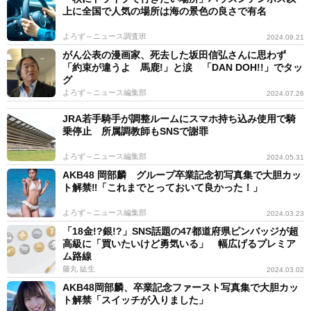
上に全国で人気の場所は海の景色の良さで有名
よろず～ニュース調査班
2024.09.21
がん公表の漫画家、死去した坂田信弘さんに思わず
「約束が違うよ 馬鹿!」と涙 「DAN DOH!!」でタッ
グ
よろず～ニュース編集部
2024.07.26
JRA若手騎手が調整ルームにスマホ持ち込み使用で騎
乗停止 所属調教師もSNSで謝罪
よろず～ニュース編集部
2024.05.31
AKB48 岡部麟 グループ卒業記念初写真集で大胆カッ
ト解禁‼「これまでとっておいて良かった！」
よろず～ニュース編集部
2024.03.23
「18金!?銀!?」SNS話題の47都道府県ピンバッジが超
高級に「買いたいけど勇気いる」 幅広げるプレミア
ム路線
藤丸 紘生
2024.03.02
AKB48岡部麟、卒業記念ファースト写真集で大胆カッ
ト解禁「スイッチが入りました」