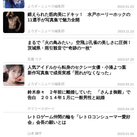
よろず～ニュース編集部
2024.01.23
鍛えられた筋肉美にドキッ！ 水戸ホーリーホックの
11選手が写真集で魅力全開
よろず～ニュース編集部
2023.11.10
まるで「火の鳥みたい」 空飛ぶ孔雀の美しさに圧倒！
茨城県・雨引観音で“奇跡の一枚”
近藤 リナ
2023.07.20
人気アイドルから転身のセクシー女優・小湊よつ葉
新作写真集で成長実感「照れがなくなった」
よろず～ニュース編集部
2023.05.21
鈴木奈々 ２年前に離婚していた 「さんま御殿」で
告白 ２０１４年１月に一般男性と結婚
デイリースポーツ
2023.04.19
レトロゲーム仲間の輪を「レトロコンシューマー愛好
会」会長の願いとは
山本 鋼平
2023.01.04