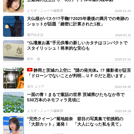
よろず～ニュース編集部
2026.01.24
大仏様がバスケ!?手鞠!?2025年最後の満月での奇跡の
ショットが話題「緻密に計算された1枚」
瀬戸ゆきほ
2026.01.11
“仏壇兼お墓”手元供養の新しいカタチはコンパクトで
スタイリッシュ！将来的な安心も
田中 靖
2025.07.21
静岡と茨城の上空に〝謎の発光体〟!? 撮影者が証言
「ドローンでないことが判明…ＵＦＯだと思います」
深月 ユリア
2025.05.30
一面の青！まるで童話の世界 茨城県ひたちなか市で
530万本のネモフィラ見頃に
よろず～ニュース編集部
2025.04.19
“完売クイーン”菊地姫奈 節目の写真集で初挑戦の
「大胆カット」連発！ 「大人になった私を見て」