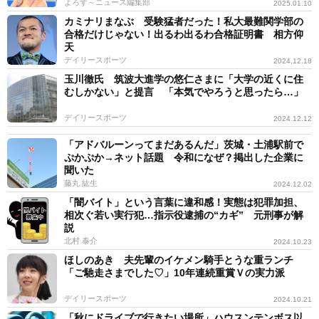
よろず～ニュース編集部
2025.01.10
カミナリまなぶ 受験猛者だった！私大最難関学部の
合格だけじゃない！出るわ出るわ合格証明書 相方仰
天
デイリースポーツ
2024.12.18
玉川徹氏 筑波大進学の悠仁さまに「大学の近くに住
むしかない」と提言 「本気でやろうと思ったら…」
デイリースポーツ
2024.12.12
「アドバルーンってまだあるんだ」茨城・土浦駅前で
ぷかぷか→ネット話題 令和になぜ？掲出した企業に
聞いた
藤丸 紘生
2024.12.02
「闇バイト」という言葉に違和感！実態は犯罪加担、
相次ぐ若い実行犯…指示役逮捕の“カギ” 元刑事が解
説
北村 泰介
2024.10.23
ほしのあき 夫先輩のイケメン騎手とうな重ランチ
「ご馳走さまでした♡」10年連続重賞Ｖの実力派
デイリースポーツ
2024.10.21
「秋にドライブで行きたい場所」ハウスンテンボス以