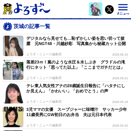
茨城の記事一覧
デジタルなら見せても…恥ずかしい姿を思い切って披
露 元NGT48・川越紗彩 写真集から秘蔵カット公開
よろず～ニュース編集部
2026.06.10
落差23ｍ！嵐のような水圧＆水しぶき グラドルの滝
行にネット「思ってた以上」「ここまでガチだとは」
よろず～ニュース編集部
2026.05.21
テレ東人気女性アナの28歳誕生日報告に「ハタチにし
か見えん」「かわいい」「おめでとう」の声
よろず～ニュース編集部
2026.05.16
3児ママの女優 スープジャーに味噌汁 サッカー少年
11歳長男にGW初日のお弁当 夫は元日本代表
よろず～ニュース編集部
2026.05.02