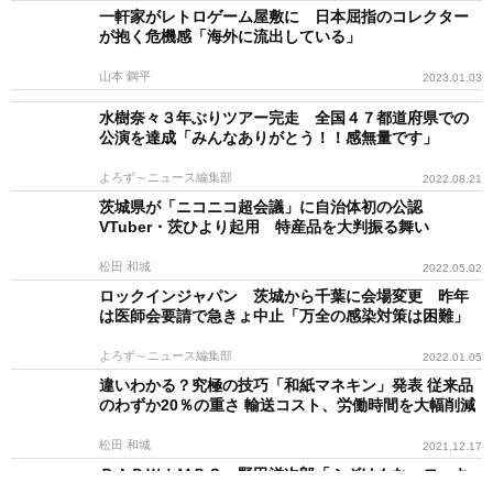
一軒家がレトロゲーム屋敷に 日本屈指のコレクター
が抱く危機感「海外に流出している」
山本 鋼平
2023.01.03
水樹奈々３年ぶりツアー完走 全国４７都道府県での
公演を達成「みんなありがとう！！感無量です」
よろず～ニュース編集部
2022.08.21
茨城県が「ニコニコ超会議」に自治体初の公認
VTuber・茨ひより起用 特産品を大判振る舞い
松田 和城
2022.05.02
ロックインジャパン 茨城から千葉に会場変更 昨年
は医師会要請で急きょ中止「万全の感染対策は困難」
よろず～ニュース編集部
2022.01.05
違いわかる？究極の技巧「和紙マネキン」発表 従来品
のわずか20％の重さ 輸送コスト、労働時間を大幅削減
松田 和城
2021.12.17
ＲＡＤＷＩＭＰＳ・野田洋次郎「ふざけんな」ロッキ