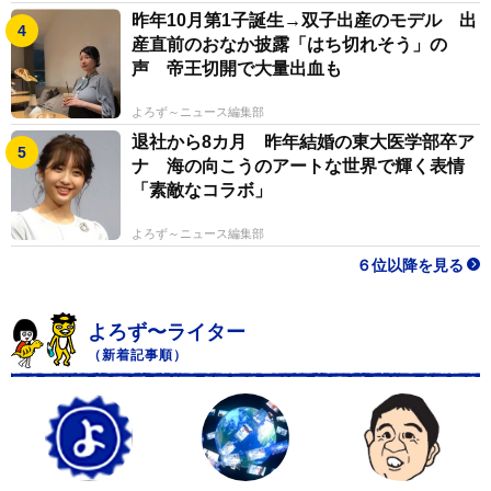
昨年10月第1子誕生→双子出産のモデル 出
産直前のおなか披露「はち切れそう」の
声 帝王切開で大量出血も
よろず～ニュース編集部
退社から8カ月 昨年結婚の東大医学部卒ア
ナ 海の向こうのアートな世界で輝く表情
「素敵なコラボ」
よろず～ニュース編集部
６位以降を見る
よろず〜ライター
（新着記事順）