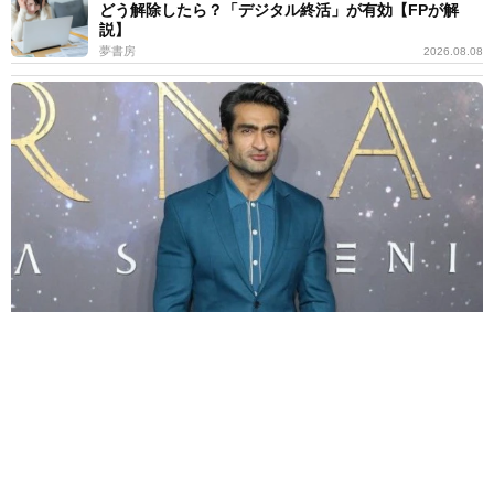
どう解除したら？「デジタル終活」が有効【FPが解
説】
夢書房
2026.08.08
「エターナルズ」のクメイル・ナンジアニ 「ブラックリスト」作
品で監督デビュー
海外エンタメ
2026.08.08
世界的名優の息子 大物歌手のMV出演反対されてい
た まさかの本人から電話「何の前触れもなかった
よ」