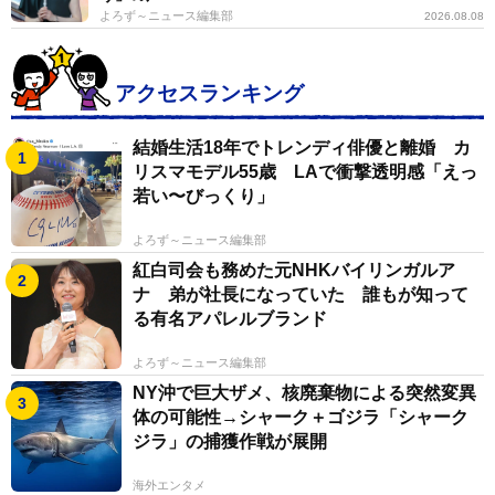
よろず～ニュース編集部
2026.08.08
アクセスランキング
結婚生活18年でトレンディ俳優と離婚 カ
リスマモデル55歳 LAで衝撃透明感「えっ
若い〜びっくり」
よろず～ニュース編集部
紅白司会も務めた元NHKバイリンガルア
ナ 弟が社長になっていた 誰もが知って
る有名アパレルブランド
よろず～ニュース編集部
NY沖で巨大ザメ、核廃棄物による突然変異
体の可能性→シャーク＋ゴジラ「シャーク
ジラ」の捕獲作戦が展開
海外エンタメ