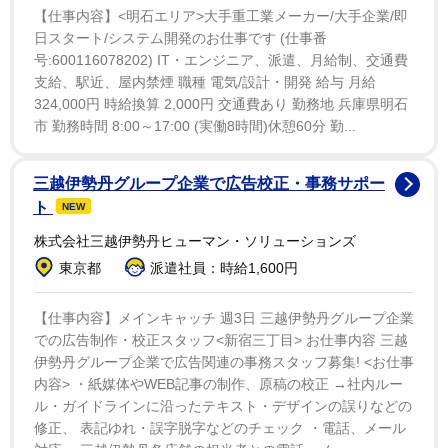
【仕事内容】<明石エリア>大手重工業メーカー/大手企業/即
冨田アナは1998年5月8日生まれ、茨城県出身。上智
日スタート/システム開発のお仕事です (仕事番
大学卒業、2021年にテレビ東京に入社。「ウイニング競
号:600116078202) IT・エンジニア、派遣、月給制、交通費
支給、駅近、屋内禁煙 職種 電気/設計・開発 給与 月給
馬」「所さんの学校では教えてくれないそこんトコ
324,000円 時給換算 2,000円 交通費あり 勤務地 兵庫県明石
ロ！」などを担当。
市 勤務時間 8:00～17:00 (実働8時間)休憩60分 勤...
三越伊勢丹グループ企業で広告校正・事務サポー
ト
NEW
株式会社三越伊勢丹ヒューマン・ソリューションズ
東京都
派遣社員：時給1,600円
【仕事内容】メインキャッチ 週3日 三越伊勢丹グループ企業
での広告制作・校正スタッフ<新宿三丁目> お仕事内容 三越
伊勢丹グループ企業で広告関連の事務スタッフ募集! <お仕事
内容> ・紙媒体やWEB記事の制作、原稿の校正 →社内ルー
ル・ガイドラインに沿ったテキスト・デザインの誤りなどの
修正、 表記ゆれ・誤字脱字などのチェック ・電話、メール