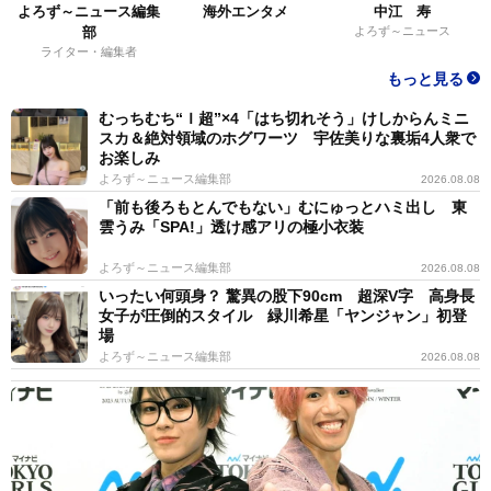
よろず～ニュース編集
海外エンタメ
中江 寿
部
よろず～ニュース
ライター・編集者
もっと見る
むっちむち“Ｉ超”×4「はち切れそう」けしからんミニ
スカ＆絶対領域のホグワーツ 宇佐美りな裏垢4人衆で
お楽しみ
よろず～ニュース編集部
2026.08.08
「前も後ろもとんでもない」むにゅっとハミ出し 東
雲うみ「SPA!」透け感アリの極小衣装
よろず～ニュース編集部
2026.08.08
いったい何頭身？ 驚異の股下90cm 超深V字 高身長
女子が圧倒的スタイル 緑川希星「ヤンジャン」初登
場
よろず～ニュース編集部
2026.08.08