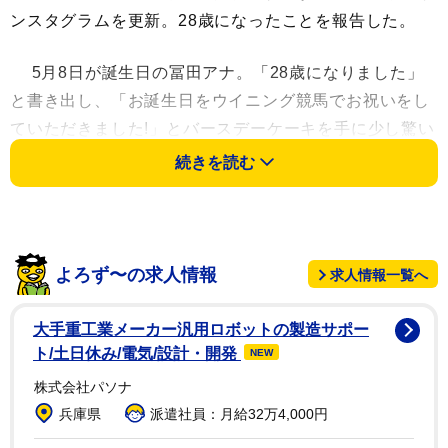
ンスタグラムを更新。28歳になったことを報告した。
5月8日が誕生日の冨田アナ。「28歳になりました」
と書き出し、「お誕生日をウイニング競馬でお祝いをし
ていただきました!」とバースデーケーキを手に少し驚い
たような写真を掲載。「メッセージをいただいたみなさ
続きを読む
ん、ありがとうございます。どれも大切に読ませていた
だいています」とつづった。
続けて「番組内でもお話しましたが、この一年のプラ
よろず〜の求人情報
求人情報一覧へ
イベートな目標は念願だった乗馬を始めること、カルビ
をいっぱい食べること」と記し、「引き続きご贔屓に」
大手重工業メーカー汎用ロボットの製造サポー
とした。
ト/土日休み/電気/設計・開発
NEW
株式会社パソナ
フォロワーからは「ハタチにしか見えん」「かわい
兵庫県
派遣社員：月給32万4,000円
い」「おめでとう」などの声が寄せられた。