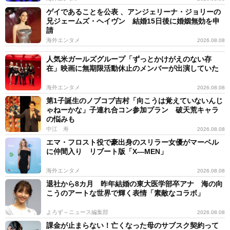
ゲイであることを公表 、アンジェリーナ・ジョリーの
兄ジェームズ・ヘイヴン 結婚15日後に婚姻無効を申
請
海外エンタメ
2026.08.08
人気米ガールズグループ「ずっとかけがえのない存
在」映画に無期限活動休止のメンバーが出演していた
海外エンタメ
2026.08.08
第1子誕生のノブコブ吉村「向こうは覚えていないんじ
ゃねーかな」子連れ合コン参加プラン 破天荒キャラ
の悩みも
中江 寿
2026.08.08
エマ・フロスト役で豪出身のスリラー女優がマーベル
に仲間入り リブート版「X―MEN」
海外エンタメ
2026.08.08
退社から8カ月 昨年結婚の東大医学部卒アナ 海の向
こうのアートな世界で輝く表情「素敵なコラボ」
よろず～ニュース編集部
2026.08.08
課金が止まらない！亡くなった母のサブスク契約って