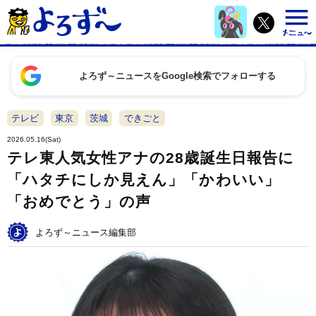
よろず～ニュースをGoogle検索でフォローする
テレビ
東京
茨城
できごと
2026.05.16(Sat)
テレ東人気女性アナの28歳誕生日報告に
「ハタチにしか見えん」「かわいい」
「おめでとう」の声
よろず～ニュース編集部