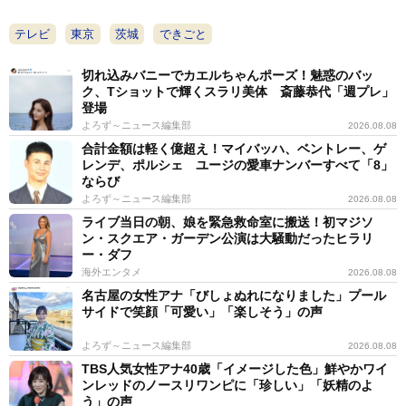
テレビ
東京
茨城
できごと
切れ込みバニーでカエルちゃんポーズ！魅惑のバッ
ク、Tショットで輝くスラリ美体 斎藤恭代「週プレ」
登場
よろず～ニュース編集部
2026.08.08
合計金額は軽く億超え！マイバッハ、ベントレー、ゲ
レンデ、ポルシェ ユージの愛車ナンバーすべて「8」
ならび
よろず～ニュース編集部
2026.08.08
ライブ当日の朝、娘を緊急救命室に搬送！初マジソ
ン・スクエア・ガーデン公演は大騒動だったヒラリ
ー・ダフ
海外エンタメ
2026.08.08
名古屋の女性アナ「びしょぬれになりました」プール
サイドで笑顔「可愛い」「楽しそう」の声
よろず～ニュース編集部
2026.08.08
TBS人気女性アナ40歳「イメージした色」鮮やかワイ
ンレッドのノースリワンピに「珍しい」「妖精のよ
う」の声