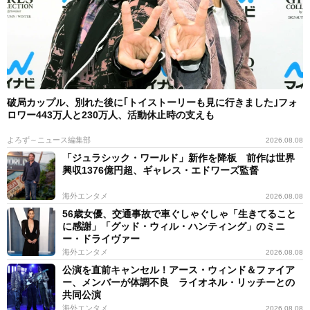
破局カップル、別れた後に｢トイストーリーも見に行きました｣フォ
ロワー443万人と230万人、活動休止時の支えも
よろず～ニュース編集部
2026.08.08
「ジュラシック・ワールド」新作を降板 前作は世界
興収1376億円超、ギャレス・エドワーズ監督
海外エンタメ
2026.08.08
56歳女優、交通事故で車ぐしゃぐしゃ「生きてること
に感謝」「グッド・ウィル・ハンティング」のミニ
ー・ドライヴァー
海外エンタメ
2026.08.08
公演を直前キャンセル！アース・ウィンド＆ファイア
ー、メンバーが体調不良 ライオネル・リッチーとの
共同公演
海外エンタメ
2026.08.08