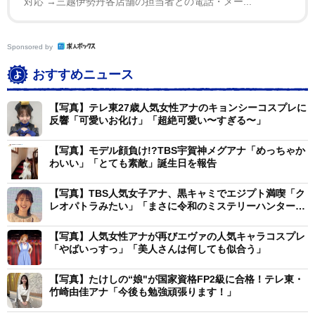
対応 →三越伊勢丹各店舗の担当者との電話・メー...
Sponsored by
おすすめニュース
【写真】テレ東27歳人気女性アナのキョンシーコスプレに
反響「可愛いお化け」「超絶可愛い〜すぎる〜」
【写真】モデル顔負け!?TBS宇賀神メグアナ「めっちゃか
わいい」「とても素敵」誕生日を報告
【写真】TBS人気女子アナ、黒キャミでエジプト満喫「ク
レオパトラみたい」「まさに令和のミステリーハンター」
の声
【写真】人気女性アナが再びエヴァの人気キャラコスプレ
「やばいっすっ」「美人さんは何しても似合う」
【写真】たけしの“娘"が国家資格FP2級に合格！テレ東・
竹崎由佳アナ「今後も勉強頑張ります！」