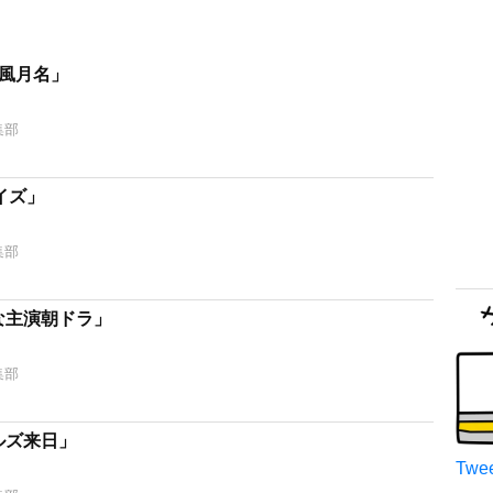
和風月名」
集部
イズ」
集部
な主演朝ドラ」
集部
ルズ来日」
Twee