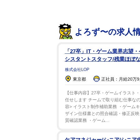
よろず〜の求人
「27卒」IT・ゲーム業界志望
シスタントスタッフ/残業ほぼな
株式会社LOP
【問題２】四文字熟語クイズです。
東京都
正社員：月給20万9,2
□理空□
【仕事内容】27卒・ゲームイラスト
任せします チームで取り組む仕事なの
現実とかけ離れていて、実際には
容> イラスト制作補助業務 ・ゲーム
ザイン仕様書との照合確認・修正反映 
質確認業務 ・ゲーム...
ケアマネジャー/シニア/シニア