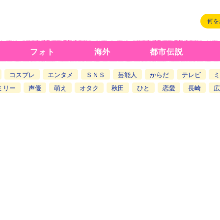
フォト
海外
都市伝説
コスプレ
エンタメ
ＳＮＳ
芸能人
からだ
テレビ
ミ
ミリー
声優
萌え
オタク
秋田
ひと
恋愛
長崎
広