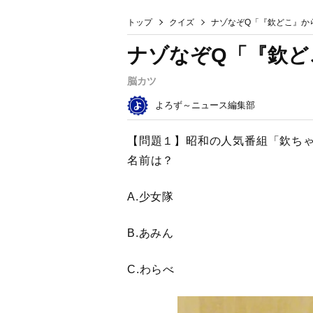
トップ
クイズ
ナゾなぞQ「『欽どこ』か
ナゾなぞQ「『欽ど
脳カツ
よろず～ニュース編集部
【問題１】昭和の人気番組「欽ちゃ
名前は？
A.少女隊
B.あみん
C.わらべ