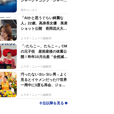
シャーク＋ゴジラ「シャーク
ジラ」の捕獲作戦が展開
海外エンタメ
「AIかと思うぐらい綺麗な
人」22歳、高身長女優 美肩
ショット公開 長岡花火大会
抽選当たって満喫
よろず～ニュース編集部
「♪たらこ～、たらこ～」CM
の元子役 産前産後の体重公
開！昨年10月出産「全然減ら
ないよなんでえええええ」
よろず～ニュース編集部
汚ったないヨレヨレ男→よく
見るとイケメンだった!?世界
一周中に3度も再会、ジョー
ジアの“記憶無し"夜から結婚
よろず～ニュース編集部
へ！【新婚さん】
６位以降を見る