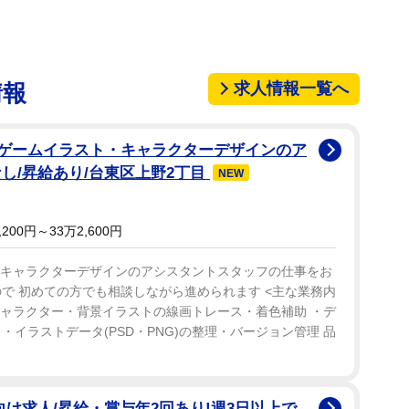
求人情報一覧へ
情報
1/1
・ゲームイラスト・キャラクターデザインのア
萩本欽一
し/昇給あり/台東区上野2丁目
NEW
□に入る文字は?
00円～33万2,600円
・キャラクターデザインのアシスタントスタッフの仕事をお
で 初めての方でも相談しながら進められます <主な業務内
役に立たない理論や議論のことです。
キャラクター・背景イラストの線画トレース・着色補助 ・デ
・イラストデータ(PSD・PNG)の整理・バージョン管理 品
向け求人/昇給・賞与年2回あり!週3日以上で