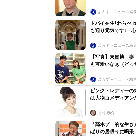
よろず～ニュース編
ドバイ在住｢わらべ
も通り元気です｣ 
よろず～ニュース編
【写真】東貴博 妻
も可愛いなぁ（どっ
よろず～ニュース編
ピンク・レディーの
は大物コメディアン
北村 泰介
「高木ブー的な生き
ばりの居眠りに喝采