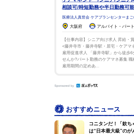
相談可/時短勤務や半日勤務可
医療法人真世会 ケアプランセンターまご
大阪府
アルバイト・パート：
【仕事内容】シニア向け求人 昇給・賞
<藤井寺市・藤井寺駅・居宅・ケアマネ
雇用促進求人 「藤井寺駅」から徒歩
せんか?パート勤務のケアマネ募集 職種
雇用期間の定めあ...
Sponsored by
おすすめニュース
コニタンだ！「欽ち
は“日本最大級”のが