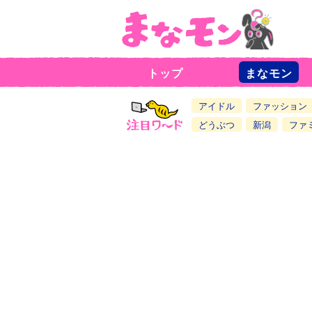
トップ
まなモン
ニ
ュ
ー
アイドル
ファッション
ス
一
どうぶつ
新潟
ファ
覧