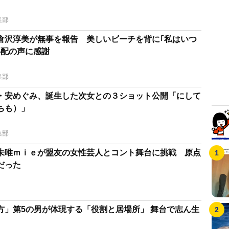
集部
｣倉沢淳美が無事を報告 美しいビーチを背に｢私はいつ
心配の声に感謝
集部
・安めぐみ、誕生した次女との３ショット公開「にして
ちも）」
集部
未唯ｍｉｅが盟友の女性芸人とコント舞台に挑戦 原点
だった
方」第5の男が体現する「役割と居場所」 舞台で志ん生