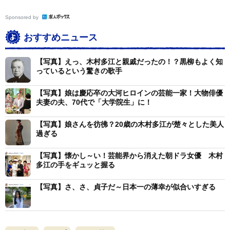
Sponsored by
おすすめニュース
【写真】えっ、木村多江と親戚だったの！？黒柳もよく知
っているという驚きの歌手
【写真】娘は慶応卒の大河ヒロインの芸能一家！大物俳優
夫妻の夫、70代で「大学院生」に！
【写真】娘さんを彷彿？20歳の木村多江が楚々とした美人
過ぎる
【写真】懐かし～い！芸能界から消えた朝ドラ女優 木村
多江の手をギュッと握る
【写真】さ、さ、貞子だ～日本一の薄幸が似合いすぎる