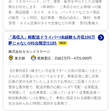
主演舞台」への決意など、凛としたイメージを覆すアク
店「イエローハット」にて、接客・販売を中心とした店舗業
務をお任せします。 <具体的> ・ご来店されたお客様への接
ティブで情熱的な木村の新たな魅力があふれ出る。
客、商品提案 ・タイヤ、オイル、バッテリーなどカー用品
の販売 ・レジ対応、会計業務 ・商品の品出し、陳列、在庫
木村はドラマ「リング」「らせん」で貞子役を演じ
管理 ・オイル交換やタイヤ交換などの作業 ・受付(整備ス...
「薄幸がよく似合う女優」と称されたことも。だがプラ
イベートでは幸せそのもの。2005年6月に結婚、08年2
「高収入」軽配送ドライバー/未経験も月収100万
月に長女が誕生した。
夢じゃない!/45台限定/1185
NEW
株式会社セカンドステージ
夫は広告代理店勤務で、CMの撮影現場で出会った。
東京都
業務委託：日給2万円～4万5,000円
ファンだと伝える夫にマネジャーが「連絡先教えてあげ
なよ」と後押しするまさかの展開から関係が発展。当初
【仕事内容】<稼ぎたい方必見です! > 人気の現場につきたく
は嫌がっていた木村の気持ちが揺らいだのは、漫画「あ
さんのご応募をいただいております。募集定員に達し次第、
応募の受付を終了いたしますのでお早めにご応募ください!
したのジョー」の丹下段平のセリフがきっかけだった
豊富な案件数で、配送件数の心配いらず!! 宅配・企業配送、
と、以前出演したABCテレビ「新婚さんいらっしゃ
年間通して「お仕事豊富」に揃っています! < 企業配送便 >
い！」で明かしていた。
軽自動車(軽バン)を運転して、事前に指定される複数の配送
先を決められた時間に巡回する業務で...