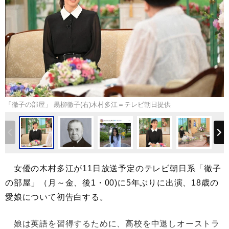
「徹子の部屋」 黒柳徹子(右)木村多江＝テレビ朝日提供
女優の木村多江が11日放送予定のテレビ朝日系「徹子
の部屋」（月～金、後1・00)に5年ぶりに出演、18歳の
愛娘について初告白する。
娘は英語を習得するために、高校を中退しオーストラ