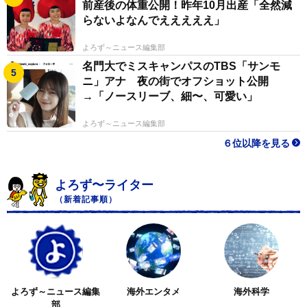
前産後の体重公開！昨年10月出産「全然減
らないよなんでえええええ」
よろず～ニュース編集部
名門大でミスキャンパスのTBS「サンモ
ニ」アナ 夜の街でオフショット公開
→「ノースリーブ、細〜、可愛い」
よろず～ニュース編集部
６位以降を見る
よろず〜ライター
（新着記事順）
よろず～ニュース編集
海外エンタメ
海外科学
部