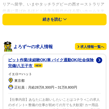
リアへ留学。いまやタッチラグビーの西オーストラリア
代表に選ばれるほど！小学生時代のほろ苦いホームステ
イ経験から起業を夢見るまでの軌跡を、母の視点から温
続きを読む
かく語った。
また木村の意外な素顔として「ラグビー愛」が炸裂！
倒れても立ち上がり前へ進むラグビー選手を心からリス
よろず〜の求人情報
求人情報一覧へ
ペクトしているそう。そして徹子もラグビーの大ファン
で、かつて神戸製鋼で活躍した平尾誠二さんについて熱
ピット作業/未経験OK/車 バイク通勤OK/社会保険
弁！過去の平尾さんの映像に大興奮！
完備/八王子市
NEW
イエローハット
さらに日本を代表するテノール歌手の奥田良三さんは
東京都
木村さんの親戚。徹子の父と友人だったという驚きの縁
正社員：月給28万8,300円～31万8,800円
も発覚した。
【仕事内容】あなたにお願いしたいことはコチラ <この求人
芸歴35年を超え、苦手だった歌を克服して挑む「初の
のポイント> 整備の仕事が初めての方でも大歓迎! カー用品