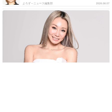
よろず～ニュース編集部
2026.08.07
第2子妊娠中の倖田來未 夏のネイルを公開「ぷくぷくフルーツやプ
ールの水滴とか」→「夏全開で素敵」の声
よろず～ニュース編集部
2026.08.07
バグパイプでエイリアン撃退!?月面データセンターへ
の音楽送信計画が進行中 英バンドが明かす
海外科学
2026.08.07
父は超大物の2世米俳優 共演者を強く非難「正しいこ