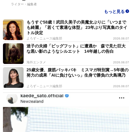
ライター・編集者
もっと見る
もうすぐ58歳！武田久美子の美魔女ぶりに「いつまで
も綺麗」「若くて素適な体型」 23年ぶり写真集のタイ
トル決定
よろず～ニュース編集部
2026.08.07
迷子の夫婦「ビッグフット」に遭遇か 森で見た巨大
な黒い影のようなシルエット 14年越しの告白
海外エンタメ
2026.08.07
25歳女優、腹筋バッキバキ ミスマガ特別賞→5年後の
努力の成果「AIに負けないっ」生身で勝負の大島璃乃
よろず～ニュース編集部
2026.08.07