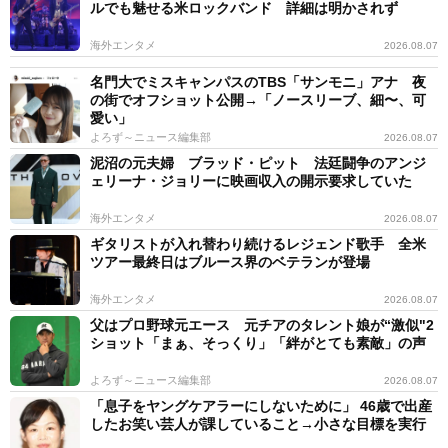
ルでも魅せる米ロックバンド 詳細は明かされず
海外エンタメ
2026.08.07
名門大でミスキャンパスのTBS「サンモニ」アナ 夜
の街でオフショット公開→「ノースリーブ、細〜、可
愛い」
よろず～ニュース編集部
2026.08.07
泥沼の元夫婦 ブラッド・ピット 法廷闘争のアンジ
ェリーナ・ジョリーに映画収入の開示要求していた
海外エンタメ
2026.08.07
ギタリストが入れ替わり続けるレジェンド歌手 全米
ツアー最終日はブルース界のベテランが登場
海外エンタメ
2026.08.07
父はプロ野球元エース 元チアのタレント娘が“激似"2
ショット「まぁ、そっくり」「絆がとても素敵」の声
よろず～ニュース編集部
2026.08.07
「息子をヤングケアラーにしないために」 46歳で出産
したお笑い芸人が課していること→小さな目標を実行