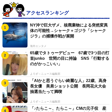
アクセスランキング
NY沖で巨大ザメ、核廃棄物による突然変異
体の可能性→シャーク＋ゴジラ「シャーク
ジラ」の捕獲作戦が展開
海外エンタメ
65歳でタトゥーデビュー 67歳で3つ目の打
首junko 世間の目に持論 SNS「行動する
のがかっこいい」
よろず～ニュース編集部
「AIかと思うぐらい綺麗な人」22歳、高身
長女優 美肩ショット公開 長岡花火大会
抽選当たって満喫
よろず～ニュース編集部
「♪たらこ～、たらこ～」CMの元子役 産