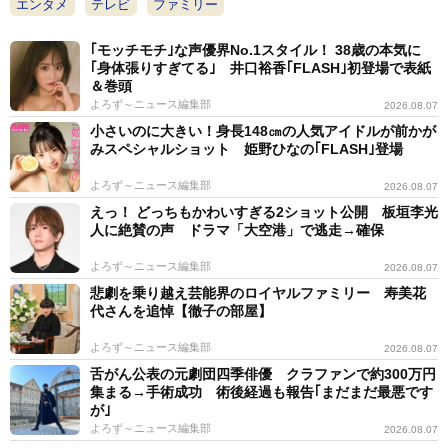
エンタメ
テレビ
ファミリー
｢モッチモチ｣な声優界No.1スタイル！ 38歳の本気に
｢身体張りすぎてる｣ 井口裕香｢FLASH｣初登場で表紙
＆巻頭
よろず～ニュース編集部
2026.08.07
小さいのに大きい！身長148㎝の人気アイドルが前かが
みスペシャルショット 姫野ひなの｢FLASH｣登場
よろず～ニュース編集部
2026.08.07
えっ！ どっちもかわいすぎる2ショット公開 板垣李光
人に絶賛の声 ドラマ「大空港」で逃走→確保
よろず～ニュース編集部
2026.08.07
悲劇を乗り越え芸能界のロイヤルファミリー 寿美花
代さんを追悼【徹子の部屋】
よろず～ニュース編集部
2026.08.07
舌がん公表の元劇団四季俳優 クラファンで約300万円
集まる→手術成功 術後経過も報告｢まだまだ最悪です
が｣
よろず～ニュース編集部
2026.08.07