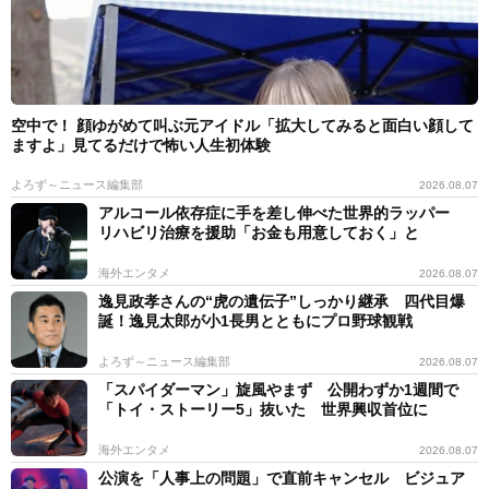
空中で！ 顔ゆがめて叫ぶ元アイドル「拡大してみると面白い顔して
ますよ」見てるだけで怖い人生初体験
よろず～ニュース編集部
2026.08.07
アルコール依存症に手を差し伸べた世界的ラッパー
リハビリ治療を援助「お金も用意しておく」と
海外エンタメ
2026.08.07
逸見政孝さんの“虎の遺伝子”しっかり継承 四代目爆
誕！逸見太郎が小1長男とともにプロ野球観戦
よろず～ニュース編集部
2026.08.07
「スパイダーマン」旋風やまず 公開わずか1週間で
「トイ・ストーリー5」抜いた 世界興収首位に
海外エンタメ
2026.08.07
公演を「人事上の問題」で直前キャンセル ビジュア