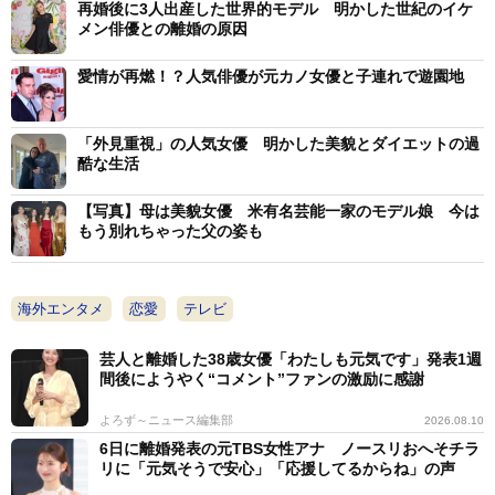
再婚後に3人出産した世界的モデル 明かした世紀のイケ
メン俳優との離婚の原因
愛情が再燃！？人気俳優が元カノ女優と子連れで遊園地
「外見重視」の人気女優 明かした美貌とダイエットの過
酷な生活
【写真】母は美貌女優 米有名芸能一家のモデル娘 今は
もう別れちゃった父の姿も
海外エンタメ
恋愛
テレビ
芸人と離婚した38歳女優「わたしも元気です」発表1週
間後にようやく“コメント”ファンの激励に感謝
よろず～ニュース編集部
2026.08.10
6日に離婚発表の元TBS女性アナ ノースリおへそチラ
リに「元気そうで安心」「応援してるからね」の声