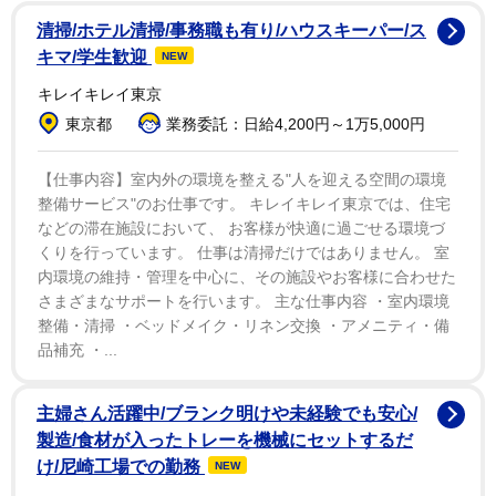
で、前述の関係者は「ジェニファーの友人たちはお似合
清掃/ホテル清掃/事務職も有り/ハウスキーパー/ス
いの人だと思っているので、考えてみればと冗談を言っ
キマ/学生歓迎
NEW
ています」と続けている。
キレイキレイ東京
東京都
業務委託：日給4,200円～1万5,000円
しかし、ジェニファーは現在、誰とも付き合う気がな
いようで「今はとても良い状態なので恋人を作る気がな
【仕事内容】室内外の環境を整える"人を迎える空間の環境
いみたいです。いつもは恋人がいて欲しいタイプなんで
整備サービス"のお仕事です。 キレイキレイ東京では、住宅
などの滞在施設において、 お客様が快適に過ごせる環境づ
すが、今はシングルで、自分のことに集中していること
くりを行っています。 仕事は清掃だけではありません。 室
をとても楽しんでいるようです」とその関係者は説明し
内環境の維持・管理を中心に、その施設やお客様に合わせた
た。
さまざまなサポートを行います。 主な仕事内容 ・室内環境
整備・清掃 ・ベッドメイク・リネン交換 ・アメニティ・備
品補充 ・...
主婦さん活躍中/ブランク明けや未経験でも安心/
製造/食材が入ったトレーを機械にセットするだ
け/尼崎工場での勤務
NEW