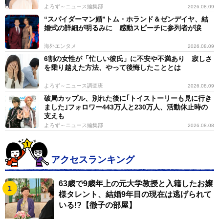
よろず～ニュース編集部
2026.08.09
“スパイダーマン婚”トム・ホランド＆ゼンデイヤ、結
婚式の詳細が明るみに 感動スピーチに参列者が涙
海外エンタメ
2026.08.09
6割の女性が「忙しい彼氏」に不安や不満あり 寂しさ
を乗り越えた方法、やって後悔したこととは
よろず～ニュース調査班
2026.08.09
破局カップル、別れた後に｢トイストーリーも見に行き
ました｣フォロワー443万人と230万人、活動休止時の
支えも
よろず～ニュース編集部
2026.08.08
アクセスランキング
63歳で9歳年上の元大学教授と入籍したお嬢
様タレント、結婚9年目の現在は逃げられて
いる!?【徹子の部屋】