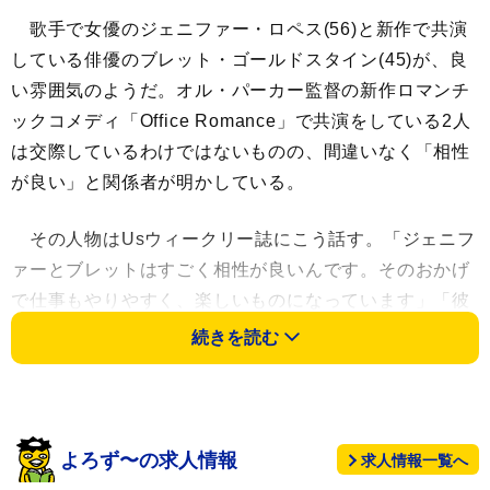
歌手で女優のジェニファー・ロペス(56)と新作で共演
している俳優のブレット・ゴールドスタイン(45)が、良
い雰囲気のようだ。オル・パーカー監督の新作ロマンチ
ックコメディ「Office Romance」で共演をしている2人
は交際しているわけではないものの、間違いなく「相性
が良い」と関係者が明かしている。
その人物はUsウィークリー誌にこう話す。「ジェニフ
ァーとブレットはすごく相性が良いんです。そのおかげ
で仕事もやりやすく、楽しいものになっています」「彼
女は彼のことをとても魅力的で、才能ある、とにかく良
続きを読む
い人だと思っています」
2人の間には「思わせぶりな態度」があるくらいで、
ロマンチックなことは現在のところ何もないというが、
よろず〜の求人情報
求人情報一覧へ
ジェニファーの友人たちはブレットを推しているよう