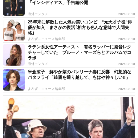
「インシディアス」予告編公開
海外エンタメ
2026.08.10
25年末に解散した人気お笑いコンビ “元天才子役”俳
優が加入→まさかの復活｢相方も色んな意味で人間失
格｣
よろず～ニュース編集部
2026.08.10
ラテン系女性アーティスト 有名ラッパーに発音レク
チャーしていた ブルーノ・マーズらとアルバムでコ
ラボ
海外エンタメ
2026.08.10
米倉涼子 鮮やか紫のバレリーナ姿に反響 幻想的な
バタフライ「綺麗を通り越して、もはや神々しい!!」
よろず～ニュース編集部
2026.08.10