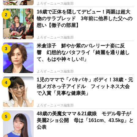
よろず～ニュース編集部
16歳で正体を隠してデビュー！両親は超大
物のサラブレッド 3年前に他界した父への
想い【徹子の部屋】
よろず～ニュース編集部
米倉涼子 鮮やか紫のバレリーナ姿に反
響 幻想的なバタフライ「綺麗を通り越し
て、もはや神々しい!!」
よろず～ニュース編集部
1児のママで「バキバキ」ボディ！38歳・元
祖メガネっ子アイドル フィットネス大会
で入賞「見事な健康美」
よろず～ニュース編集部
48歳の美魔女ママ＆21歳娘 モデル母子が
美麗2ショ公開 母は「161cm、43.5kg」と
公表