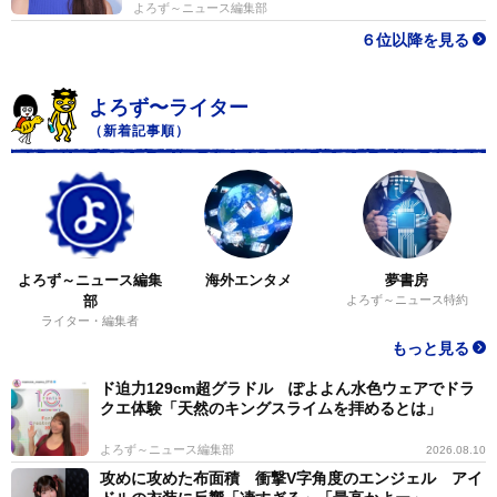
よろず～ニュース編集部
６位以降を見る
よろず〜ライター
（新着記事順）
よろず～ニュース編集
海外エンタメ
夢書房
部
よろず～ニュース特約
ライター・編集者
もっと見る
ド迫力129cm超グラドル ぽよよん水色ウェアでドラ
クエ体験「天然のキングスライムを拝めるとは」
よろず～ニュース編集部
2026.08.10
攻めに攻めた布面積 衝撃V字角度のエンジェル アイ