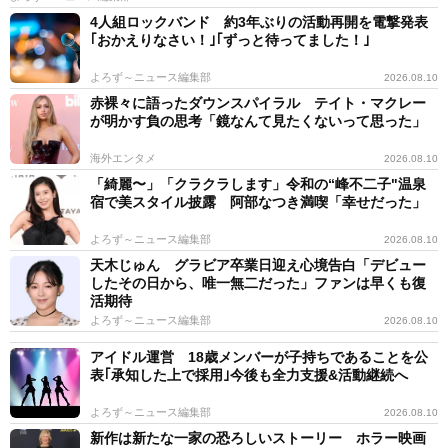
4人組ロックバンド 約3年ぶりの活動再開を電撃発表
｢おかえりなさい！｣｢ずっと待ってました！｣
よろず～ニュース編集部
2026.08.10
赤裸々に語ったダウンスパイラル テイト・マクレー
が明かす負の思考「鏡なんて見たくないって思った」
海外エンタメ
2026.08.10
「綺麗〜」「クラクラします」令和の“峰不二子"温泉
宿で美スタイル披露 阿部なつき満喫「幸せだった」
よろず～ニュース編集部
2026.08.10
天木じゅん グラビア卒業日迎え心境告白「デビュー
したその日から、唯一無二だった」ファンは早くも復
活期待
よろず～ニュース編集部
2026.08.10
アイドル運営 18歳メンバーが子持ちであることを公
表｢承知した上で採用｣今後も全力支援&活動継続へ
よろず～ニュース編集部
2026.08.10
新作は新たな一家の恐ろしいストーリー ホラー映画