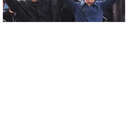
伝説ライブの地で世界的ロックバンドが公演か 地元マンチェスタ
ーで12公演の報道も
海外エンタメ
2026.08.10
1児のママで「バキバキ」ボディ！38歳・元祖メガネっ
子アイドル フィットネス大会で入賞「見事な健康
美」
よろず～ニュース編集部
2026.08.10
来年90歳のモーガン・フリーマン「転ばないなら動き
続ける」96歳イーストウッドに倣って引退の意向なし
海外エンタメ
2026.08.10
赤いサンタが帰ってくる 妻役に「アナ雪」女優 デ
ヴィッド・ハーバーが「バイオレント・ナイト」続投
海外エンタメ
2026.08.10
資産5000万円なのに…半額シールの食品、エアコンつ