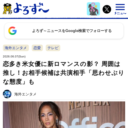
よろず～ニュースをGoogle検索でフォローする
海外エンタメ
恋愛
テレビ
2026.06.07(Sun)
恋多き米女優に新ロマンスの影？ 周囲は
推し！お相手候補は共演相手「思わせぶり
な態度」も
海外エンタメ