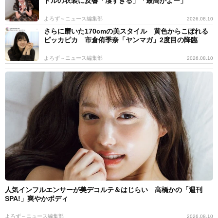
ドルの衣装に反響「凄すぎる」「最高かよー」
よろず～ニュース編集部
2026.08.10
さらに磨いた170cmの美スタイル 黄色からこぼれる
ピッカピカ 市倉侑季奈「ヤンマガ」2度目の降臨
よろず～ニュース編集部
2026.08.10
人気インフルエンサーが美デコルテ＆はじらい 高橋かの「週刊
SPA!」爽やかボディ
よろず～ニュース編集部
2026.08.10