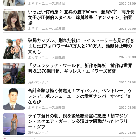
よろず～ニュース調査班
2026.08.09
いったい何頭身？ 驚異の股下90cm 超深V字 高身長
女子が圧倒的スタイル 緑川希星「ヤンジャン」初登
場
よろず～ニュース編集部
2026.08.08
破局カップル、別れた後に｢トイストーリーも見に行き
ました｣フォロワー443万人と230万人、活動休止時の
支えも
よろず～ニュース編集部
2026.08.08
「ジュラシック・ワールド」新作を降板 前作は世界
興収1376億円超、ギャレス・エドワーズ監督
海外エンタメ
2026.08.08
合計金額は軽く億超え！マイバッハ、ベントレー、ゲ
レンデ、ポルシェ ユージの愛車ナンバーすべて「8」
ならび
よろず～ニュース編集部
2026.08.08
ライブ当日の朝、娘を緊急救命室に搬送！初マジソ
ン・スクエア・ガーデン公演は大騒動だったヒラリ
ー・ダフ
海外エンタメ
2026.08.08