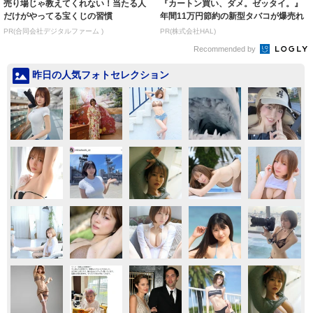
売り場じゃ教えてくれない！当たる人
『カートン買い、ダメ。ゼッタイ。』
だけがやってる宝くじの習慣
年間11万円節約の新型タバコが爆売れ
PR(合同会社デジタルファーム )
PR(株式会社HAL)
Recommended by
昨日の人気フォトセレクション