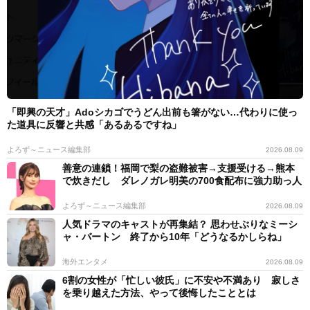
「即興の天才」Adoシカゴでうどん出前も箸がない…代わりに使っ
た道具に反響と共感「あるあるですね」
よろず～ニュース編集部
2026.08.09
善意の連鎖！福岡で梨の盗難被害→支援受ける→熊本
で炊きだし ダレノガレ明美の700食配布に強力助っ人
よろず～ニュース編集部
2026.08.09
人気ドラマのキャストが再集結？ 思わせぶりなミーシ
ャ・バートン 終了から10年「どうなるかしらね」
海外エンタメ
2026.08.09
6割の女性が「忙しい彼氏」に不安や不満あり 寂しさ
を乗り越えた方法、やって後悔したこととは