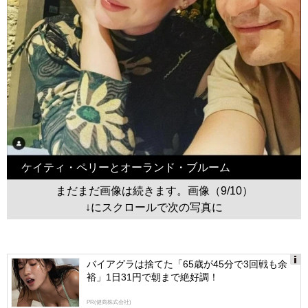
ケイティ・ペリーとオーランド・ブルーム
まだまだ画像は続きます。画像（9/10）
↓にスクロールで次の写真に
バイアグラは捨てた「65歳が45分で3回戦も余
裕」1日31円で朝まで絶好調！
Ads
by
PR(健商株式会社)