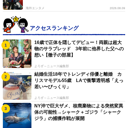
海外エンタメ
2026.08.09
アクセスランキング
16歳で正体を隠してデビュー！両親は超大
物のサラブレッド 3年前に他界した父への
想い【徹子の部屋】
よろず～ニュース編集部
結婚生活18年でトレンディ俳優と離婚 カ
リスマモデル55歳 LAで衝撃透明感「えっ
若い〜びっくり」
よろず～ニュース編集部
NY沖で巨大ザメ、核廃棄物による突然変異
体の可能性→シャーク＋ゴジラ「シャーク
ジラ」の捕獲作戦が展開