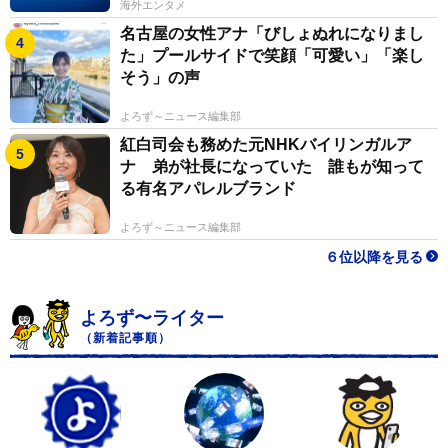
海外エンタメ
名古屋の女性アナ「びしょぬれになりまし
た」プールサイドで笑顔「可愛い」「楽し
そう」の声
よろず～ニュース編集部
紅白司会も務めた元NHKバイリンガルア
ナ 弟が社長になっていた 誰もが知って
る有名アパレルブランド
よろず～ニュース編集部
６位以降を見る
よろず〜ライター
（新着記事順）