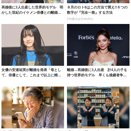
再婚後に3人出産した世界的モデル 明
８月のロト6はこの方法で買え!!６つの
かした世紀のイケメン俳優との離婚の
数字が『完全一致』する方法
原因 息子...
PR(株式会社MURA)
女優の安達祐実が離婚を発表「母とし
離婚→再婚後に3人出産 計4人の子を
て、俳優として、これまで以上に精
持つ世界的モデル 早くも後継者争
進」2014年...
い？ 幼い息...