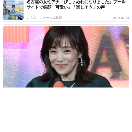
名古屋の女性アナ「びしょぬれになりました」プール
サイドで笑顔「可愛い」「楽しそう」の声
よろず～ニュース編集部
2026.08.08
TBS人気女性アナ40歳「イメージした色」鮮やかワインレッドのノ
ースリワンピに「珍しい」「妖精のよう」の声
よろず～ニュース編集部
2026.08.08
56歳女優、交通事故で車ぐしゃぐしゃ「生きてること
に感謝」「グッド・ウィル・ハンティング」のミニ
ー・ドライヴァー