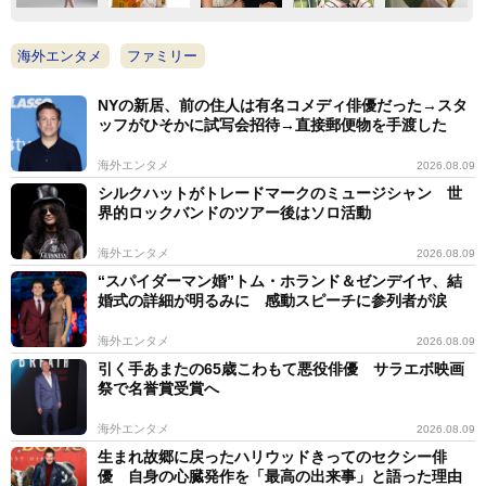
海外エンタメ
ファミリー
NYの新居、前の住人は有名コメディ俳優だった→スタ
ッフがひそかに試写会招待→直接郵便物を手渡した
海外エンタメ
2026.08.09
シルクハットがトレードマークのミュージシャン 世
界的ロックバンドのツアー後はソロ活動
海外エンタメ
2026.08.09
“スパイダーマン婚”トム・ホランド＆ゼンデイヤ、結
婚式の詳細が明るみに 感動スピーチに参列者が涙
海外エンタメ
2026.08.09
引く手あまたの65歳こわもて悪役俳優 サラエボ映画
祭で名誉賞受賞へ
海外エンタメ
2026.08.09
生まれ故郷に戻ったハリウッドきってのセクシー俳
優 自身の心臓発作を「最高の出来事」と語った理由