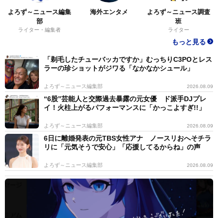
よろず～ニュース編集
海外エンタメ
よろず～ニュース調査
部
班
ライター・編集者
ライター
もっと見る
「剃毛したチューバッカですか」むっちりC3POとレス
ラーの珍ショットがジワる「なかなかシュール」
よろず～ニュース編集部
2026.08.09
“6股”芸能人と交際過去暴露の元女優 ド派手DJプレ
イ！火柱上がるパフォーマンスに「かっこよすぎ!!」
よろず～ニュース編集部
2026.08.09
6日に離婚発表の元TBS女性アナ ノースリおへそチラ
リに「元気そうで安心」「応援してるからね」の声
よろず～ニュース編集部
2026.08.09