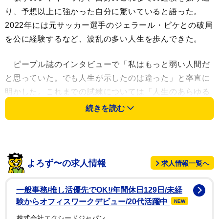
り、予想以上に強かった自分に驚いていると語った。
2022年には元サッカー選手のジェラール・ピケとの破局
を公に経験するなど、波乱の多い人生を歩んできた。
ピープル誌のインタビューで「私はもっと弱い人間だ
と思っていた。でも人生が示したのは違った」と率直に
明かした。これまでの試練については「人生のあらゆる
経験の裏には必ず学びがある。傷を残した人に対してさ
続きを読む
え感謝しなければならない。それが私たちをより良くす
るから」と語り、困難から得た教訓の重要性を強調し
た。
よろず〜の求人情報
求人情報一覧へ
一方で、世界的成功を収めたキャリアにもかかわら
ず、若い頃にはもっと自信を持つべきだったと後悔もに
一般事務/推し活優先でOK!/年間休日129日/未経
じませる。2児の母でもあるシャキーラは、「20代の自
験からオフィスワークデビュー/20代活躍中
NEW
分には、もっと楽しんで、もっと自分を信じてと言いた
株式会社エクシードジャパン