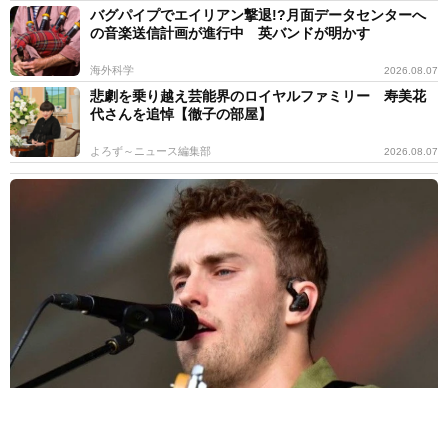
バグパイプでエイリアン撃退!?月面データセンターへ
の音楽送信計画が進行中 英バンドが明かす
海外科学
2026.08.07
悲劇を乗り越え芸能界のロイヤルファミリー 寿美花
代さんを追悼【徹子の部屋】
よろず～ニュース編集部
2026.08.07
サム・フェンダー 全英史上最長の1位に「言葉が出ない」25年6月
に初めてチャート入り