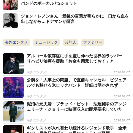
バンドのボーカルと2ショット
ジョン・レノンさん 最後の言葉が明らかに 口から血を
出しながら…ドアマンが証言
海外エンタメ
ミュージック
芸能人
ファミリー
アルコール依存症に手を差し伸べた世界的ラッパー
リハビリ治療を援助「お金も用意しておく」と
海外エンタメ
2026.08.07
公演を「人事上の問題」で直前キャンセル ビジュア
ルでも魅せる米ロックバンド 詳細は明かされず
海外エンタメ
2026.08.07
泥沼の元夫婦 ブラッド・ピット 法廷闘争のアンジ
ェリーナ・ジョリーに映画収入の開示要求していた
海外エンタメ
2026.08.07
ギタリストが入れ替わり続けるレジェンド歌手 全米