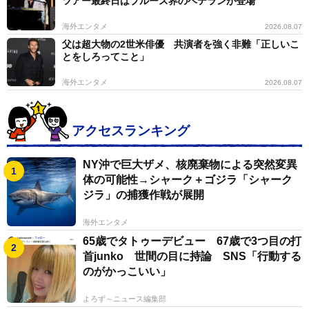
ツアー最終日はブルース界のベテランが登場
海外エンタメ
2026.08.07
父は超大物の2世米俳優 共演者を強く非難「正しいこ
とをしろってこと」
海外エンタメ
2026.08.07
アクセスランキング
NY沖で巨大ザメ、核廃棄物による突然変異
体の可能性→シャーク＋ゴジラ「シャーク
ジラ」の捕獲作戦が展開
海外エンタメ
65歳でタトゥーデビュー 67歳で3つ目の打
首junko 世間の目に持論 SNS「行動する
のがかっこいい」
よろず～ニュース編集部