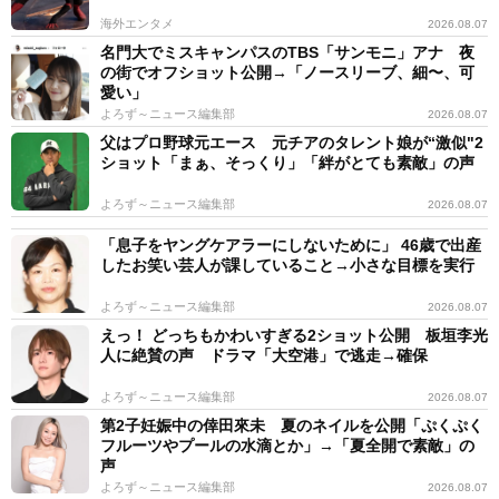
海外エンタメ
2026.08.07
名門大でミスキャンパスのTBS「サンモニ」アナ 夜
の街でオフショット公開→「ノースリーブ、細〜、可
愛い」
よろず～ニュース編集部
2026.08.07
父はプロ野球元エース 元チアのタレント娘が“激似"2
ショット「まぁ、そっくり」「絆がとても素敵」の声
よろず～ニュース編集部
2026.08.07
「息子をヤングケアラーにしないために」 46歳で出産
したお笑い芸人が課していること→小さな目標を実行
よろず～ニュース編集部
2026.08.07
えっ！ どっちもかわいすぎる2ショット公開 板垣李光
人に絶賛の声 ドラマ「大空港」で逃走→確保
よろず～ニュース編集部
2026.08.07
第2子妊娠中の倖田來未 夏のネイルを公開「ぷくぷく
フルーツやプールの水滴とか」→「夏全開で素敵」の
声
よろず～ニュース編集部
2026.08.07