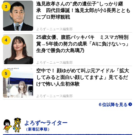
逸見政孝さんの“虎の遺伝子”しっかり継
承 四代目爆誕！逸見太郎が小1長男ととも
にプロ野球観戦
よろず～ニュース編集部
25歳女優、腹筋バッキバキ ミスマガ特別
賞→5年後の努力の成果「AIに負けないっ」
生身で勝負の大島璃乃
よろず～ニュース編集部
空中で！ 顔ゆがめて叫ぶ元アイドル「拡大
してみると面白い顔してますよ」見てるだ
けで怖い人生初体験
よろず～ニュース編集部
６位以降を見る
よろず〜ライター
（新着記事順）