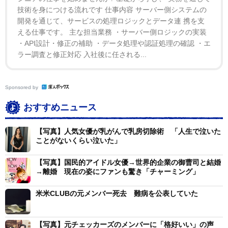
技術を身につける流れです 仕事内容 サーバー側システムの
開発を通じて、サービスの処理ロジックとデータ連 携を支
える仕事です。 主な担当業務 ・サーバー側ロジックの実装
・API設計・修正の補助 ・データ処理や認証処理の確認 ・エ
ラー調査と修正対応 入社後に任される...
Sponsored by
おすすめニュース
【写真】人気女優が乳がんで乳房切除術 「人生で泣いた
ことがないくらい泣いた」
【写真】国民的アイドル女優→世界的企業の御曹司と結婚
→離婚 現在の姿にファンも驚き「チャーミング」
米米CLUBの元メンバー死去 難病を公表していた
【写真】元チェッカーズのメンバーに「格好いい」の声