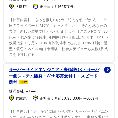
い」と振り返り、「年齢を重ねるにつれて、新しい自信
大阪府
正社員：月給25万円～
が生まれる。完璧でなくても、自分らしくあることが美
しい」と語った。
【仕事内容】「もっと推しのために時間を使いたい!」 「平
日のプライベートの時間、もっと欲しい!」 そんなあなたの
希望、新しい環境で叶えちゃいましょう オススメPOINT 20
代～30代が多く活躍中! 年間休日120日以上(年間休日129日)
残業は多くて月5～10h 有休取得率はなんと100%! 服装・髪
型・髪色・ネイル自由 未経験、社会人デビューも大歓迎! 成
長を後押しする...
サーバーサイドエンジニア・未経験OK・サーバ
ー側システム開発・Web応募受付中・スピード
選考
NEW
株式会社Le Lien
兵庫県
正社員：月給30万3,800円～60万円
【仕事内容】“つくる側”に回りたい方へ サーバーサイドエン
ジニアの仕事を始めませんか? 基礎から学び、 実務を通じて