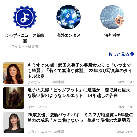
よろず～ニュース編集
海外エンタメ
海外科学
部
ライター・編集者
もっと見る
もうすぐ58歳！武田久美子の美魔女ぶりに「いつまで
も綺麗」「若くて素適な体型」 23年ぶり写真集のタイ
トル決定
よろず～ニュース編集部
2026.08.07
迷子の夫婦「ビッグフット」に遭遇か 森で見た巨大
な黒い影のようなシルエット 14年越しの告白
海外エンタメ
2026.08.07
25歳女優、腹筋バッキバキ ミスマガ特別賞→5年後の
努力の成果「AIに負けないっ」生身で勝負の大島璃乃
よろず～ニュース編集部
2026.08.07