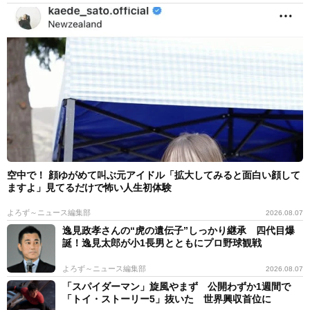
空中で！ 顔ゆがめて叫ぶ元アイドル「拡大してみると面白い顔して
ますよ」見てるだけで怖い人生初体験
よろず～ニュース編集部
2026.08.07
逸見政孝さんの“虎の遺伝子”しっかり継承 四代目爆
誕！逸見太郎が小1長男とともにプロ野球観戦
よろず～ニュース編集部
2026.08.07
「スパイダーマン」旋風やまず 公開わずか1週間で
「トイ・ストーリー5」抜いた 世界興収首位に