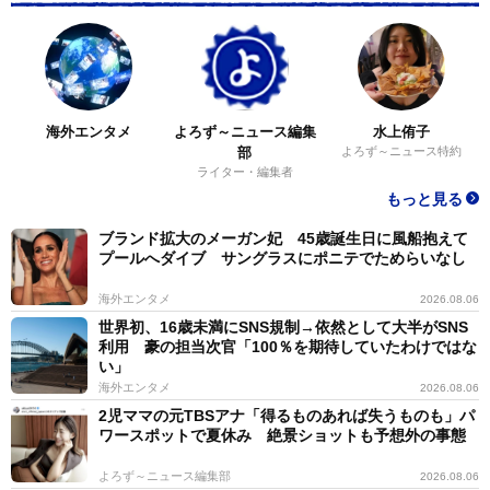
海外エンタメ
よろず～ニュース編集
水上侑子
部
よろず～ニュース特約
ライター・編集者
もっと見る
ブランド拡大のメーガン妃 45歳誕生日に風船抱えて
プールへダイブ サングラスにポニテでためらいなし
海外エンタメ
2026.08.06
世界初、16歳未満にSNS規制→依然として大半がSNS
利用 豪の担当次官「100％を期待していたわけではな
い」
海外エンタメ
2026.08.06
2児ママの元TBSアナ「得るものあれば失うものも」パ
ワースポットで夏休み 絶景ショットも予想外の事態
よろず～ニュース編集部
2026.08.06