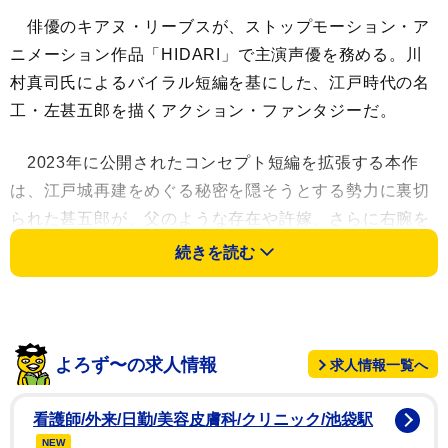
俳優のキアヌ・リーブスが、ストップモーション・ア
ニメーション作品「HIDARI」で主演声優を務める。川
村真司氏によるバイラル短編を基にした、江戸時代の名
工・左甚五郎を描くアクション・ファンタジーだ。
2023年に公開されたコンセプト短編を拡張する本作
は、江戸城再建をめぐる秘密を隠そうとする勢力に裏切
られた甚五郎が、父のような存在や許嫁、さらに右腕を
失ったのち、自ら設計した義手を武器に復讐へと向かう
続きを読む
姿を追う。
キアヌは声明で、「『HIDARI』のビジョンには本当
にワクワクしている。コンセプトから脚本に至るまで、
よろず〜の求人情報
求人情報一覧へ
このチームは本当に特別なものを作り上げた」とコメン
ト。「素晴らしい映画になる要素がすべて揃っている
看護師/外来/日勤/美容皮膚科/クリニック/池袋駅
し、参加できるのが楽しみだ。この作品は世界中の観客
NEW