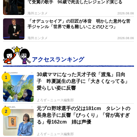
て受賞の歌手 96歳で死去したレジェンド演じる
海外エンタメ
2026.08.06
「オデュッセイア」の巨匠が本音 明かした意外な苦
手ジャンル「世界で最も難しいことのひとつ」
海外エンタメ
2026.08.06
アクセスランキング
30歳ママになった天才子役「渡鬼」日向
子 昨夏誕生の息子に「大きくなってる」
愛らしい姿に反響
よろず～ニュース編集部
元プロ野球選手の父は181cm タレントの
長身息子に反響「びっくり」「背が高すぎ
る」母162cm 姉は声優
よろず～ニュース編集部