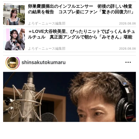
卵巣嚢腫摘出のインフルエンサー 術後の詳しい検査
の結果を報告 コスプレ姿にファン「驚きの回復力!!」
よろず～ニュース編集部
2026.08.06
＝LOVE大谷映美里、ぴったりニットでぱっくん＆チュ
ルチュル 真正面アングルで朝から「みそきん」堪能
よろず～ニュース編集部
2026.08.06
世界で活躍する「極妻」出演俳優 亡くなった大物作曲家との思い
出 生徒会長務めた高校の校歌手がける