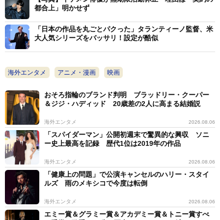
都合上」明かせず
「日本の作品を丸ごとパクった」タランティーノ監督、米
大人気シリーズをバッサリ！設定が酷似
海外エンタメ
アニメ・漫画
映画
おそろ指輪のブランド判明 ブラッドリー・クーパー
＆ジジ・ハディッド 20歳差の2人に高まる結婚説
海外エンタメ
2026.08.06
「スパイダーマン」公開初週末で驚異的な興収 ソニ
ー史上最高を記録 歴代1位は2019年の作品
海外エンタメ
2026.08.06
「健康上の問題」で公演キャンセルのハリー・スタイ
ルズ 雨のメキシコで今度は転倒
海外エンタメ
2026.08.06
エミー賞＆グラミー賞＆アカデミー賞＆トニー賞すべ