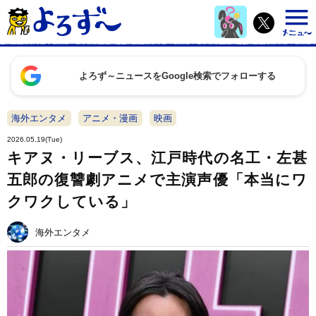
よろず～ニュースをGoogle検索でフォローする
海外エンタメ
アニメ・漫画
映画
2026.05.19(Tue)
キアヌ・リーブス、江戸時代の名工・左甚
五郎の復讐劇アニメで主演声優「本当にワ
クワクしている」
海外エンタメ