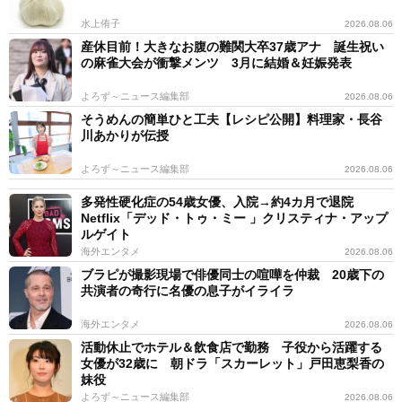
水上侑子
2026.08.06
産休目前！大きなお腹の難関大卒37歳アナ 誕生祝い
の麻雀大会が衝撃メンツ 3月に結婚＆妊娠発表
よろず～ニュース編集部
2026.08.06
そうめんの簡単ひと工夫【レシピ公開】料理家・長谷
川あかりが伝授
よろず～ニュース編集部
2026.08.06
多発性硬化症の54歳女優、入院→約4カ月で退院
Netflix「デッド・トゥ・ミー 」クリスティナ・アップ
ルゲイト
海外エンタメ
2026.08.06
ブラピが撮影現場で俳優同士の喧嘩を仲裁 20歳下の
共演者の奇行に名優の息子がイライラ
海外エンタメ
2026.08.06
活動休止でホテル＆飲食店で勤務 子役から活躍する
女優が32歳に 朝ドラ「スカーレット」戸田恵梨香の
妹役
よろず～ニュース編集部
2026.08.06