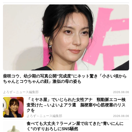
柴咲コウ、幼少期の写真公開“完成度”にネット驚き「小さい頃から
ちゃんとコウちゃんの顔」激似の母の姿も
よろず～ニュース編集部
2026.08.06
「ミヤネ屋」でいじられた女性アナ 頸動脈エコー検
査受けた→いよいよアラ還 脳梗塞や心筋梗塞のリス
クを
よろず～ニュース編集部
2026.08.06
食べても大丈夫？ラーメン屋で出てきた“青いにんに
く"のすりおろしにSNS騒然