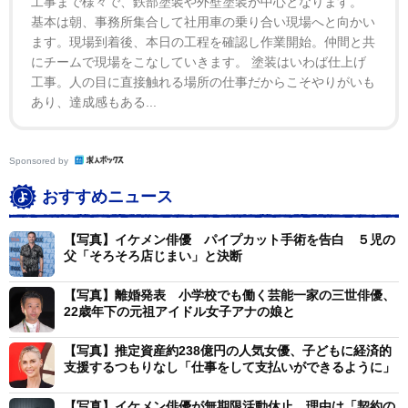
工事まで様々で、鉄部塗装や外壁塗装が中心となります。
基本は朝、事務所集合して社用車の乗り合い現場へと向かい
ます。現場到着後、本日の工程を確認し作業開始。仲間と共
にチームで現場をこなしていきます。 塗装はいわば仕上げ
工事。人の目に直接触れる場所の仕事だからこそやりがいも
あり、達成感もある...
Sponsored by
おすすめニュース
【写真】イケメン俳優 パイプカット手術を告白 ５児の
父「そろそろ店じまい」と決断
【写真】離婚発表 小学校でも働く芸能一家の三世俳優、
22歳年下の元祖アイドル女子アナの娘と
【写真】推定資産約238億円の人気女優、子どもに経済的
支援するつもりなし「仕事をして支払いができるように」
【写真】イケメン俳優が無期限活動休止 理由は「契約の