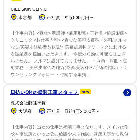
に特別なものを届ける可能性を秘めていると思う」と期
CIEL SKIN CLINIC
待を寄せた。
東京都
正社員：年収500万円～
なお、オリジナルの短編は公開以来YouTubeで約500
【仕事内容】<職種> 看護師 <雇用形態> 正社員 <施設形態>
万回の再生を記録している。
クリニック <お仕事内容> <希少な美容皮膚科・外科/ノルマ
なし/美容未経験者も歓迎!> 美容皮膚科クリニックにおける
看護業務を担当いただきます。 今後の異動の可能性はござ
いません。 ノルマは設けておりません。 ・点滴・採血・注
射業務 ・美容皮膚科の施術(今後:美容外科/手術の補助) ・カ
ウンセリングフォロー ・付随する事務...
日払いOKの塗装工事スタッフ
NEW
株式会社藤健塗装
大阪府
正社員：日給1万2,000円～
【仕事内容】当社の仕事は塗装工事となります。メインは学
校や市役所といった公共施設や大型施設。新築工事から改修