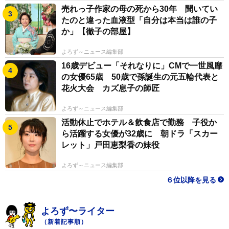
売れっ子作家の母の死から30年 聞いてい
たのと違った血液型「自分は本当は誰の子
か」【徹子の部屋】
よろず～ニュース編集部
16歳デビュー「それなりに」CMで一世風靡
の女優65歳 50歳で孫誕生の元五輪代表と
花火大会 カズ息子の師匠
よろず～ニュース編集部
活動休止でホテル＆飲食店で勤務 子役か
ら活躍する女優が32歳に 朝ドラ「スカー
レット」戸田恵梨香の妹役
よろず～ニュース編集部
６位以降を見る
よろず〜ライター
（新着記事順）