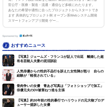
でに終了していることを示唆し、「今年の夏には公開さ
官公庁・医療・製造・流通・通信など多岐にわたります。
れないだろう」と話した。さらに「私の予想では今年の
あなたの希望や適性に合ったプロジェクトからスタートでき
ます 具体的なプロジェクト例 オープン系Webシステム開発
年末か、2027年の春から夏頃になると思う」と続けた。
スマートフォンアプリ開発 ゲー...
ジェームズは2024年、バラエティ誌に対し、このスキャ
ンダルについて振り返りつつも、自分を変えるためには
「必要だった」と認めていた。「自分が悪い人間だと言
Sponsored by
われるのはつらいものだ。けど結局のところ、それまで
おすすめニュース
進んでいた道を踏み外さないためには、それが必要だっ
たんだ」
【写真】ジェームズ・フランコが証人で出廷 離婚した超
有名芸能人夫妻の泥沼訴訟
また、フランコは仕事以外の生活に時間を割くことが
人気俳優からの性的不品行を訴えた女性陣が怒り 自らの
できたこと、特にイザベル・パクザドとの交際について
経験が「軽視されている」
感謝していると続けた。「私は私生活に多くの時間を費
骨肉争いの女優 青あざ写真は「フォトショップで加工」
やした。パクザドとは7年半の交際を続けている。以前
俳優元夫のDV被害ねつ造を主張
はそんなことはできなかった。本当に怖くてね。誰かと
【写真】約30年前の性的暴行でハリウッドの元大物プロデ
本気の親密な関係を築くことなど、到底できなかったん
ューサー提訴した女優