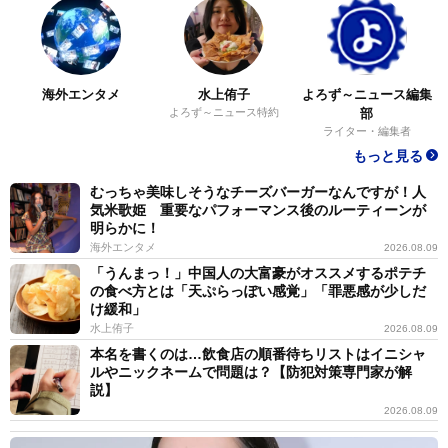
海外エンタメ
水上侑子
よろず～ニュース編集
よろず～ニュース特約
部
ライター・編集者
もっと見る
むっちゃ美味しそうなチーズバーガーなんですが！人
気米歌姫 重要なパフォーマンス後のルーティーンが
明らかに！
海外エンタメ
2026.08.09
「うんまっ！」中国人の大富豪がオススメするポテチ
の食べ方とは「天ぷらっぽい感覚」「罪悪感が少しだ
け緩和」
水上侑子
2026.08.09
本名を書くのは…飲食店の順番待ちリストはイニシャ
ルやニックネームで問題は？【防犯対策専門家が解
説】
2026.08.09