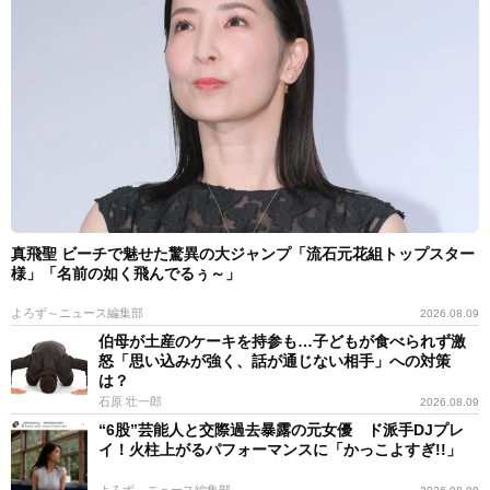
真飛聖 ビーチで魅せた驚異の大ジャンプ「流石元花組トップスター
様」「名前の如く飛んでるぅ～」
よろず～ニュース編集部
2026.08.09
伯母が土産のケーキを持参も…子どもが食べられず激
怒「思い込みが強く、話が通じない相手」への対策
は？
石原 壮一郎
2026.08.09
“6股”芸能人と交際過去暴露の元女優 ド派手DJプレ
イ！火柱上がるパフォーマンスに「かっこよすぎ!!」
よろず～ニュース編集部