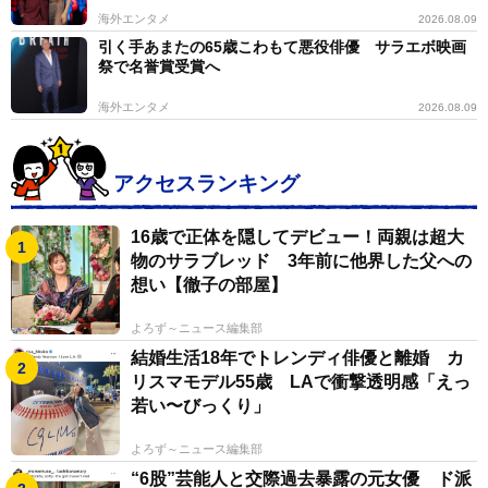
海外エンタメ
2026.08.09
引く手あまたの65歳こわもて悪役俳優 サラエボ映画
祭で名誉賞受賞へ
海外エンタメ
2026.08.09
アクセスランキング
16歳で正体を隠してデビュー！両親は超大
物のサラブレッド 3年前に他界した父への
想い【徹子の部屋】
よろず～ニュース編集部
結婚生活18年でトレンディ俳優と離婚 カ
リスマモデル55歳 LAで衝撃透明感「えっ
若い〜びっくり」
よろず～ニュース編集部
“6股”芸能人と交際過去暴露の元女優 ド派