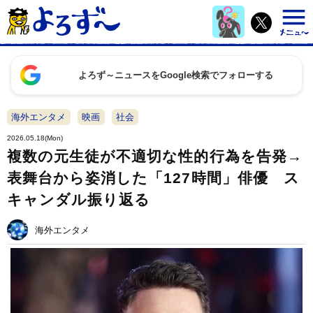
よろず～ニュースをGoogle検索でフォローする
海外エンタメ
映画
社会
2026.05.18(Mon)
複数の元生徒が不適切な性的行為を告発→
表舞台から姿消した「127時間」俳優 ス
キャンダル振り返る
海外エンタメ