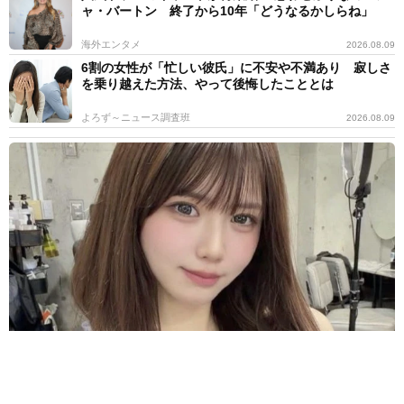
ャ・バートン 終了から10年「どうなるかしらね」
海外エンタメ
2026.08.09
6割の女性が「忙しい彼氏」に不安や不満あり 寂しさ
を乗り越えた方法、やって後悔したこととは
よろず～ニュース調査班
2026.08.09
いったい何頭身？ 驚異の股下90cm 超深V字 高身長女子が圧倒的
スタイル 緑川希星「ヤンジャン」初登場