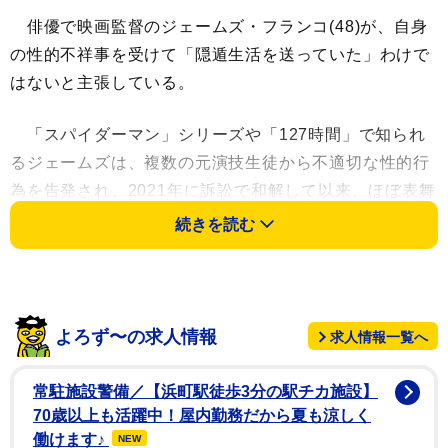
俳優で映画監督のジェームズ・フランコ(48)が、自身
の性的不祥事を受けて「隠遁生活を送っていた」わけで
はないと主張している。
「スパイダーマン」シリーズや「127時間」で知られ
るジェームズは、複数の元演技生徒から不適切な性的行
為を告発され、2021年に訴訟で和解して以来、ほぼ表舞
台から姿を消していたが、意図的に目立たないようにし
続きを読む
ていたわけではないと否定した。
現在開催中のカンヌ国際映画祭の公式ディナーでデッ
ドラインの取材に応じたジェームズは、「隠れていたと
よろず〜の求人情報
求人情報一覧へ
いうのは事実ではない。ここ3、4年連続でここに来て、
作品を売り込み、皆に親切にしてもらっているし、素晴
常駐施設警備／【浜町駅徒歩3分の駅チカ施設】
らしい映画を観に行くこともできている」と語った。
70歳以上も活躍中！屋内勤務だから夏も涼しく
「前向きな人生を送る」ために最善を尽くしており、カ
働けます♪
NEW