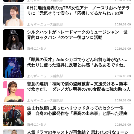
2026.08.09
6日に離婚発表の元TBS女性アナ ノースリおへそチラ
リに「元気そうで安心」「応援してるからね」の声
よろず～ニュース編集部
2026.08.09
シルクハットがトレードマークのミュージシャン 世
界的ロックバンドのツアー後はソロ活動
海外エンタメ
2026.08.09
「即興の天才」Adoシカゴでうどん出前も箸がない…
代わりに使った道具に反響と共感「あるあるですね」
よろず～ニュース編集部
2026.08.09
善意の連鎖！福岡で梨の盗難被害→支援受ける→熊本
で炊きだし ダレノガレ明美の700食配布に強力助っ人
よろず～ニュース編集部
2026.08.09
生まれ故郷に戻ったハリウッドきってのセクシー俳
優 自身の心臓発作を「最高の出来事」と語った理由
海外エンタメ
2026.08.09
人気ドラマのキャストが再集結？ 思わせぶりなミーシ