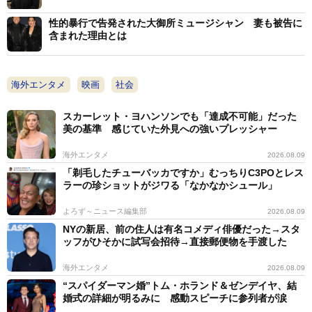
だ」と語っている。
性的暴行で告発された大御所ミュージシャン 妻も被告に
含まれた理由とは
海外エンタメ
映画
社会
スカーレット・ヨハンソンでも「達成不可能」だった
美の基準 感じていた外見への強いプレッシャー
海外エンタメ
2026.08.09
「剃毛したチューバッカですか」むっちりC3POとレス
ラーの珍ショットがジワる「なかなかシュール」
よろず～ニュース編集部
2026.08.09
NYの新居、前の住人は有名コメディ俳優だった→スタ
ッフがひそかに試写会招待→直接郵便物を手渡した
海外エンタメ
2026.08.09
“スパイダーマン婚”トム・ホランド＆ゼンデイヤ、結
婚式の詳細が明るみに 感動スピーチに参列者が涙