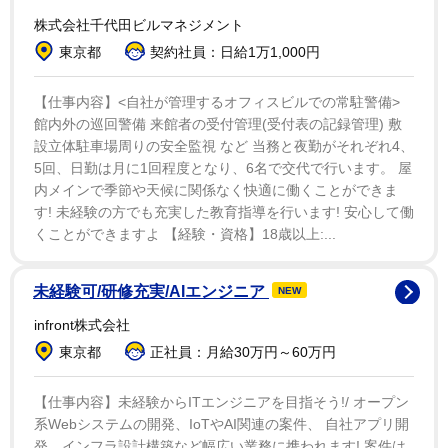
メラの外での私生活に関する憶測よりも、仕事に集中し
株式会社千代田ビルマネジメント
たいと考えているという。
東京都
契約社員：日給1万1,000円
さらに、自分が不当な扱いを受けていると感じるかと
【仕事内容】<自社が管理するオフィスビルでの常駐警備>
館内外の巡回警備 来館者の受付管理(受付表の記録管理) 敷
問われると、ジェームズは肩をすくめて、「分からない
設立体駐車場周りの安全監視 など 当務と夜勤がそれぞれ4、
よ。どうすればいいんだ？ ただ前を向いて、前向きに生
5回、日勤は月に1回程度となり、6名で交代で行います。 屋
きようとしているだけさ。どうすればいいんだ。分かる
内メインで季節や天候に関係なく快適に働くことができま
だろ？ 正直なところ、ただ自分ができる限りベストな人
す! 未経験の方でも充実した教育指導を行います! 安心して働
くことができますよ 【経験・資格】18歳以上:...
間になろうとしているだけなんだ。私は映画を製作する
ために、この世に生まれてきたんだと思う。できる限り
未経験可/研修充実/AIエンジニア
NEW
最高の映画を製作しようとしているし、それが私にでき
ることの全てみたいなものさ」と答えた。
infront株式会社
東京都
正社員：月給30万円～60万円
そんなジェームズは2017年の「ザ・ディザスター・ア
ーティスト」以来となる「大手スタジオ映画」への出演
【仕事内容】未経験からITエンジニアを目指そう!/ オープン
系Webシステムの開発、IoTやAI関連の案件、 自社アプリ開
を告白。具体的な詳細は語らなかったものの、撮影はす
発、インフラ設計構築など幅広い業務に携われます! 案件は