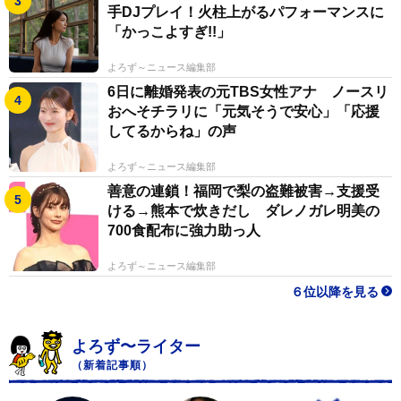
手DJプレイ！火柱上がるパフォーマンスに
「かっこよすぎ!!」
よろず～ニュース編集部
6日に離婚発表の元TBS女性アナ ノースリ
おへそチラリに「元気そうで安心」「応援
してるからね」の声
よろず～ニュース編集部
善意の連鎖！福岡で梨の盗難被害→支援受
ける→熊本で炊きだし ダレノガレ明美の
700食配布に強力助っ人
よろず～ニュース編集部
６位以降を見る
よろず〜ライター
（新着記事順）