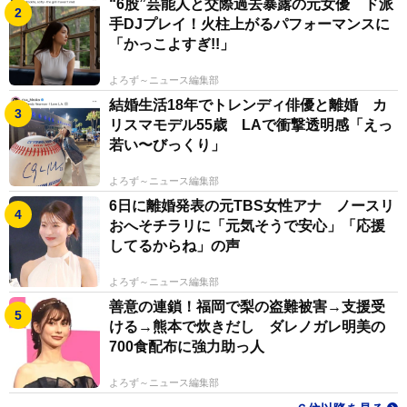
“6股”芸能人と交際過去暴露の元女優 ド派
手DJプレイ！火柱上がるパフォーマンスに
「かっこよすぎ!!」
よろず～ニュース編集部
結婚生活18年でトレンディ俳優と離婚 カ
リスマモデル55歳 LAで衝撃透明感「えっ
若い〜びっくり」
よろず～ニュース編集部
6日に離婚発表の元TBS女性アナ ノースリ
おへそチラリに「元気そうで安心」「応援
してるからね」の声
よろず～ニュース編集部
善意の連鎖！福岡で梨の盗難被害→支援受
ける→熊本で炊きだし ダレノガレ明美の
700食配布に強力助っ人
よろず～ニュース編集部