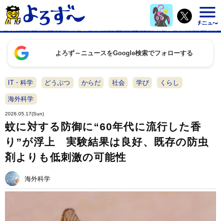
よろず～ニュースをGoogle検索でフォローする
IT・科学
どうぶつ
からだ
社会
学び
くらし
海外科学
2026.05.17(Sun)
蚊に対する防御に“60年代に流行した香
り”が浮上 実験結果は良好、既存の防虫
剤よりも低刺激の可能性
海外科学