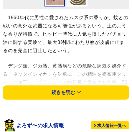
1960年代に男性に愛されたムスク系の香りが、蚊との
戦いの意外な武器になる可能性があるという。土のよう
な香りが特徴で、ヒッピー時代に人気を博したパチョリ
油に関する実験で、最大3時間にわたり蚊が皮膚に止ま
るのを完全に阻止したという。
デング熱、ジカ熱、黄熱病などの危険な病気を媒介す
る「ネッタイシマカ」を対象に、この精油を塗布用クリ
ームに加工し、ボランティアの前腕に塗布させた後、50
匹のメスの蚊にさらした。そして試験期間の3時間を通
続きを読む
じて、蚊は処理された皮膚に止まろうとしなかったこと
が報告された。
ブラジル・マカパのアマパ連邦大学の主任研究者リザ
よろず〜の求人情報
求人情報一覧へ
ンドラ・リマ・サントス氏はこう話す。「揮発性のため