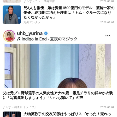
よろず～ニュース編集部
2026.08.09
兄3人も俳優、娘は資産1500億円のモデル 芸能一家の
俳優、絶頂期に消えた理由は「トム・クルーズになり
たくなかったから」
海外エンタメ
2026.08.09
父は元プロ野球選手の人気女性アナ26歳 素足チラリの鮮やか衣装
に「写真集出しましょう」「いつも輝いて」の声
よろず～調査班【ライフ】
2026.08.09
大物英歌手の交友関係はやっぱりスゴかった！売れっ