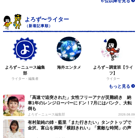
６位以降を見る
よろず〜ライター
（新着記事順）
よろず～ニュース編集
海外エンタメ
よろず～調査班【ライ
部
フ】
ライター・編集者
ライター
もっと見る
「高速で追突された」女性フリーアナが災難続き 納
車1年のレンジローバーにドン！7月にはパンク、大転
倒も
よろず～ニュース編集部
2026.08.09
有村架純の姉・藍里「また行きたい」タンクトップで
金沢、富山を満喫「横顔きれい」「素敵な時間」の声