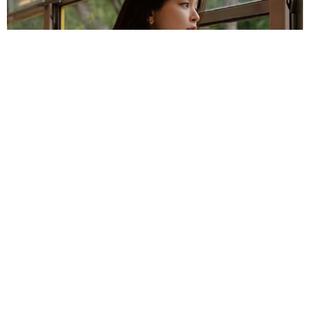
“6股”芸能人と交際過去暴露の元女優 ド派手DJプレイ！火柱上が
るパフォーマンスに「かっこよすぎ!!」
よろず～ニュース編集部
2026.08.09
6日に離婚発表の元TBS女性アナ ノースリおへそチラ
リに「元気そうで安心」「応援してるからね」の声
よろず～ニュース編集部
2026.08.09
NYの新居、前の住人は有名コメディ俳優だった→スタ
ッフがひそかに試写会招待→直接郵便物を手渡した
海外エンタメ
2026.08.09
シルクハットがトレードマークのミュージシャン 世
界的ロックバンドのツアー後はソロ活動
海外エンタメ
2026.08.09
「即興の天才」Adoシカゴでうどん出前も箸がない…
代わりに使った道具に反響と共感「あるあるですね」