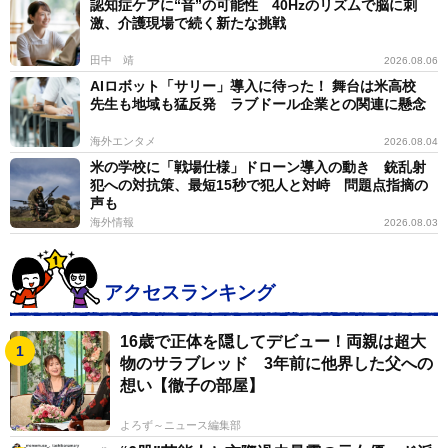
認知症ケアに“音”の可能性 40Hzのリズムで脳に刺
激、介護現場で続く新たな挑戦
田中 靖
2026.08.06
AIロボット「サリー」導入に待った！ 舞台は米高校
先生も地域も猛反発 ラブドール企業との関連に懸念
海外エンタメ
2026.08.04
米の学校に「戦場仕様」ドローン導入の動き 銃乱射
犯への対抗策、最短15秒で犯人と対峙 問題点指摘の
声も
海外情報
2026.08.03
アクセスランキング
16歳で正体を隠してデビュー！両親は超大
物のサラブレッド 3年前に他界した父への
想い【徹子の部屋】
よろず～ニュース編集部