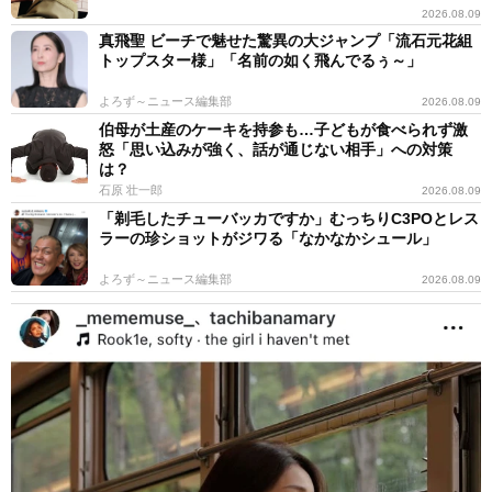
2026.08.09
真飛聖 ビーチで魅せた驚異の大ジャンプ「流石元花組
トップスター様」「名前の如く飛んでるぅ～」
よろず～ニュース編集部
2026.08.09
伯母が土産のケーキを持参も…子どもが食べられず激
怒「思い込みが強く、話が通じない相手」への対策
は？
石原 壮一郎
2026.08.09
「剃毛したチューバッカですか」むっちりC3POとレス
ラーの珍ショットがジワる「なかなかシュール」
よろず～ニュース編集部
2026.08.09