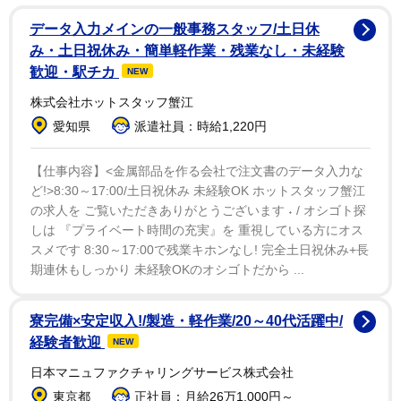
効果がすぐに失われる多くの天然防虫剤とは異なり、
データ入力メインの一般事務スタッフ/土日休
我々の製剤は比較的低濃度でありながら、最大3時間に
み・土日祝休み・簡単軽作業・残業なし・未経験
わたりネッタイシマカに対する完全な防御効果を発揮し
歓迎・駅チカ
NEW
ました」
株式会社ホットスタッフ蟹江
愛知県
派遣社員：時給1,220円
パチョリ油はパチョリ植物の葉から抽出され、その重
厚でウッディな香りのため、1960年代から70年代にか
【仕事内容】<金属部品を作る会社で注文書のデータ入力な
ど!>8:30～17:00/土日祝休み 未経験OK ホットスタッフ蟹江
けて世界的に大流行した。当時はサンフランシスコやロ
の求人を ご覧いただきありがとうございます ˖ / オシゴト探
ンドンを中心に、既存の洗練された香水への反抗とし
しは 『プライベート時間の充実』を 重視している方にオス
て、自然への回帰やスピリチュアルな連帯を示す「カウ
スメです 8:30～17:00で残業キホンなし! 完全土日祝休み+長
ンターカルチャーの香り」として若者たちに支持された
期連休もしっかり 未経験OKのオシゴトだから ...
歴史を持つ。研究者らは、この油に独特の香りを与える
パチュリアルコールという化合物が、蚊が人間を標的と
寮完備×安定収入!/製造・軽作業/20～40代活躍中/
経験者歓迎
して識別する仕組みを妨げている可能性があると見てい
NEW
る。
日本マニュファクチャリングサービス株式会社
東京都
正社員：月給26万1,000円～