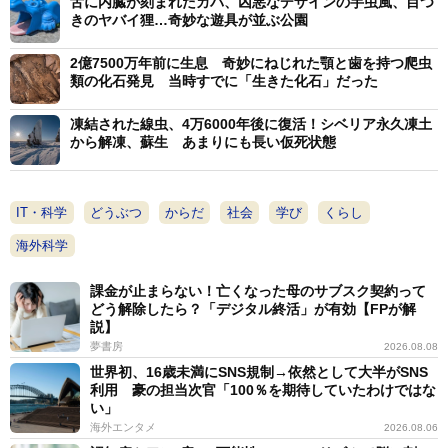
舌に内臓が刻まれたカバ、凶悪なデザインの芋虫風、目つ
るとして、DEETやその他の承認済み防虫剤を引き続き
きのヤバイ狸…奇妙な遊具が並ぶ公園
推奨している。
2億7500万年前に生息 奇妙にねじれた顎と歯を持つ爬虫
類の化石発見 当時すでに「生きた化石」だった
凍結された線虫、4万6000年後に復活！シベリア永久凍土
から解凍、蘇生 あまりにも長い仮死状態
IT・科学
どうぶつ
からだ
社会
学び
くらし
海外科学
課金が止まらない！亡くなった母のサブスク契約って
どう解除したら？「デジタル終活」が有効【FPが解
説】
夢書房
2026.08.08
世界初、16歳未満にSNS規制→依然として大半がSNS
利用 豪の担当次官「100％を期待していたわけではな
い」
海外エンタメ
2026.08.06