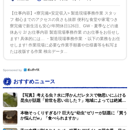
成分の1つであるアルファ・グアイエンは、多くの虫
除け剤に含まれる化学物質DEETと同様の作用で、蚊の
【仕事内容】<寮完備×安定収入> 製造現場事務作業 スタッ
フ 都心までのアクセスの良さも抜群 便利な食堂や家電つき
タンパク質に影響を与えることが示唆された。これは、
寮完備で新生活も安心!年間休日126日、GW・夏季などの連
皮膚に刺激を与えるという指摘もあるDEET製品に代わ
休あり 2/ お仕事内容 製造現場事務作業 のお仕事をお任せし
る、より自然な代替品の道を開く可能性がある。
ます! 具体的には… ・製造現場事務作業 ・以下の業務をお任
せします! 作業現場に必要な作業手順書や仕様書等を転写ま
たは改版する作業 検出データ...
試験期間中、このクリームは90日間安定しており、香
り、質感、色に変化は見られなかった。有望な結果が得
られたものの、リマ・サントス氏らは、パチョリをベー
Sponsored by
スとした防虫剤が市場に出回るには、さらなる安全性試
おすすめニュース
験が必要と強調した。
【写真】考える虫？水に浮かんだレタスで物思いにふける
また、医療専門家らは、蚊が媒介する病気が流行して
昆虫が話題「前世を思い出した？」地域によっては絶滅危
惧も
いる地域へ旅行する際は、依然として実績のある防虫剤
本物そっくりすぎる!? 巨大な“幼虫”ゼリーが話題に「買う
を使用すべきだと警告している。米国疾病予防管理セン
か悩んだw」「食べられますか」
ター（CDC）は、適切に使用すれば安全かつ効果的であ