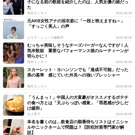
子になる前の歌姫を紹介したのは、人気女優の娘だっ
た
海外エンタメ
2026.08.09
元AKB女性アナの浴衣姿に「一段と映えますね～」
「すっごく美人」の声
よろず～ニュース編集部
2026.08.09
むっちゃ美味しそうなチーズバーガーなんですが！人
気米歌姫 重要なパフォーマンス後のルーティーンが
明らかに！
海外エンタメ
2026.08.09
スカーレット・ヨハンソンでも「達成不可能」だった
美の基準 感じていた外見への強いプレッシャー
海外エンタメ
2026.08.09
「うんまっ！」中国人の大富豪がオススメするポテチ
の食べ方とは「天ぷらっぽい感覚」「罪悪感が少しだ
け緩和」
水上侑子
2026.08.09
本名を書くのは…飲食店の順番待ちリストはイニシャ
ルやニックネームで問題は？【防犯対策専門家が解
説】