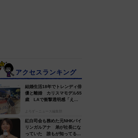
アクセスランキング
結婚生活18年でトレンディ俳
優と離婚 カリスマモデル55
歳 LAで衝撃透明感「えっ
若い〜びっくり」
よろず～ニュース編集部
紅白司会も務めた元NHKバイ
リンガルアナ 弟が社長にな
っていた 誰もが知ってる有