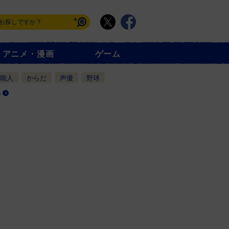
アニメ・漫画
ゲーム
能人
からだ
声優
野球
る