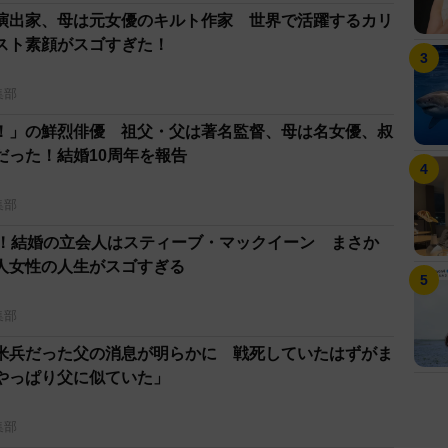
演出家、母は元女優のキルト作家 世界で活躍するカリ
スト素顔がスゴすぎた！
集部
！」の鮮烈俳優 祖父・父は著名監督、母は名女優、叔
だった！結婚10周年を報告
集部
歳！結婚の立会人はスティーブ・マックイーン まさか
人女性の人生がスゴすぎる
集部
米兵だった父の消息が明らかに 戦死していたはずがま
やっぱり父に似ていた」
集部