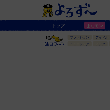
トップ
まなモン
ニ
ュ
ー
ファッション
アイドル
ス
一
ミュージック
アジア
覧