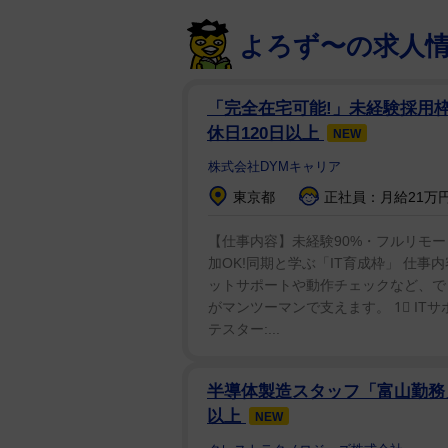
よろず〜の求人
「完全在宅可能!」未経験採用枠/
休日120日以上
NEW
株式会社DYMキャリア
東京都
正社員：月給21万円
【仕事内容】未経験90%・フルリモー
加OK!同期と学ぶ「IT育成枠」 仕
ットサポートや動作チェックなど、で
がマンツーマンで支えます。 1⃣ ITサ
テスター:...
半導体製造スタッフ「富山勤務」
以上
NEW