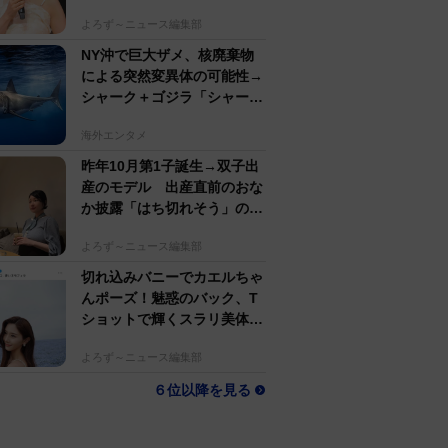
名アパレルブランド
よろず～ニュース編集部
NY沖で巨大ザメ、核廃棄物
による突然変異体の可能性→
シャーク＋ゴジラ「シャーク
ジラ」の捕獲作戦が展開
海外エンタメ
昨年10月第1子誕生→双子出
産のモデル 出産直前のおな
か披露「はち切れそう」の
声 帝王切開で大量出血も
よろず～ニュース編集部
切れ込みバニーでカエルちゃ
んポーズ！魅惑のバック、T
ショットで輝くスラリ美体
斎藤恭代「週プレ」登場
よろず～ニュース編集部
６位以降を見る