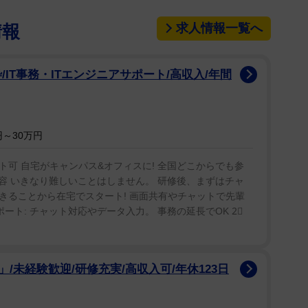
求人情報一覧へ
情報
IT事務・ITエンジニアサポート/高収入/年間
～30万円
ト可 自宅がキャンパス&オフィスに! 全国どこからでも参
事内容 いきなり難しいことはしません。 研修後、まずはチャ
きることから在宅でスタート! 画面共有やチャットで先輩
ポート: チャット対応やデータ入力。 事務の延長でOK 2⃣
/未経験歓迎/研修充実/高収入可/年休123日