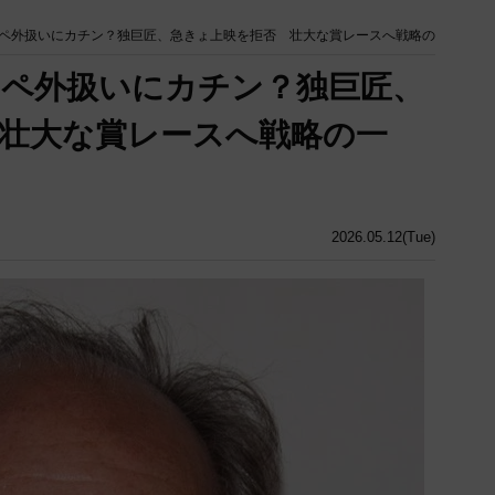
ペ外扱いにカチン？独巨匠、急きょ上映を拒否 壮大な賞レースへ戦略の
ペ外扱いにカチン？独巨匠、
壮大な賞レースへ戦略の一
2026.05.12(Tue)