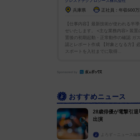
クレストテクノロジーズ株式会社
兵庫県
正社員：年収600万
【仕事内容】最新技術が使われる半導
せいたします。 <主な業務内容> 装
置後の初期起動・正常動作の確認 ガ
認とレポート作成 【対象となる方】必須
スポートを入社までに取得...
Sponsored by
おすすめニュース
28歳俳優が電撃引退
出演
よろず～ニュース編