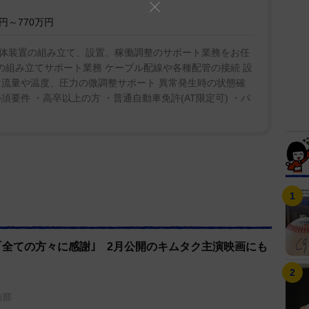
円～770万円
体装置の組み立て、設置、稼働調整のサポート業務をお任
置の組み立てサポート業務 ケーブル配線や各種配管の接続 設
ス流量や温度、圧力の微調整サポート 異常発生時の状態確
要件 ・高卒以上の方 ・普通自動車免許(AT限定可) ・パ
｢全ての方々に感謝｣ 2月公開のキムタク主演映画にも
集部