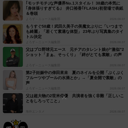
｢モッチモチ｣な声優界No.1スタイル！ 38歳の本気に
｢身体張りすぎてる｣ 井口裕香｢FLASH｣初登場で表紙
＆巻頭
よろず～ニュース編集部
2026.08.07
もうすぐ58歳！武田久美子の美魔女ぶりに「いつまで
も綺麗」「若くて素適な体型」 23年ぶり写真集のタイ
トル決定
よろず～ニュース編集部
2026.08.07
父はプロ野球元エース 元チアのタレント娘が“激似"2
ショット「まぁ、そっくり」「絆がとても素敵」の声
よろず～ニュース編集部
2026.08.07
第2子妊娠中の倖田來未 夏のネイルを公開「ぷくぷく
フルーツやプールの水滴とか」→「夏全開で素敵」の
声
よろず～ニュース編集部
2026.08.07
父は超大物の2世米俳優 共演者を強く非難「正しいこ
とをしろってこと」
海外エンタメ
2026.08.07