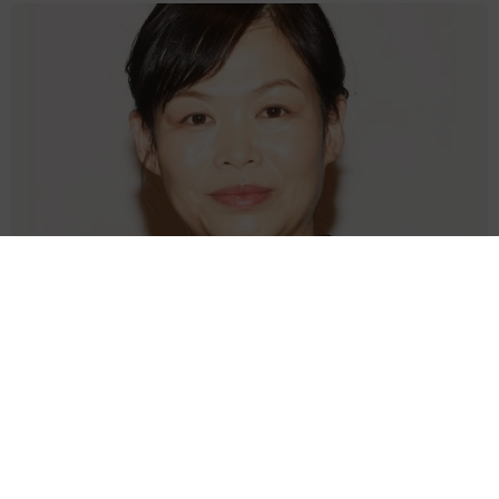
「息子をヤングケアラーにしないために」 46歳で出産したお笑い芸
人が課していること→小さな目標を実行
よろず～ニュース編集部
2026.08.07
えっ！ どっちもかわいすぎる2ショット公開 板垣李光
人に絶賛の声 ドラマ「大空港」で逃走→確保
よろず～ニュース編集部
2026.08.07
バグパイプでエイリアン撃退!?月面データセンターへ
の音楽送信計画が進行中 英バンドが明かす