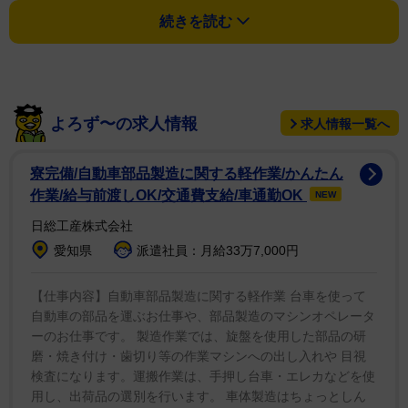
退所していたことも報告した。最後には「関わってくだ
続きを読む
さった全ての関係者の方々、応援してくださった全ての
方々には感謝しかありません。ありがとうございまし
た」と思いを伝えた。
よろず〜の求人情報
求人情報一覧へ
この電撃報告にファンからは「えっ!?どうしちゃった
の?」「るいくんのおかげで好きになった作品とか仲良
寮完備/自動車部品製造に関する軽作業/かんたん
くなれた友達も沢山いて、思い返したら悲しくて涙出て
作業/給与前渡しOK/交通費支給/車通勤OK
NEW
きました」などと残念がる声も寄せられた。
日総工産株式会社
愛知県
派遣社員：月給33万7,000円
柳川は1998年2月8日生まれ。今年2月20日に公開され
た木村拓哉主演の映画「教場 Requiem」に時田喜秋役
【仕事内容】自動車部品製造に関する軽作業 台車を使って
として出演していた。テレビ朝日系「仮面ライダー
自動車の部品を運ぶお仕事や、部品製造のマシンオペレータ
ーのお仕事です。 製造作業では、旋盤を使用した部品の研
555」のスピンオフ作品「20thパラダイス・リゲイン
磨・焼き付け・歯切り等の作業マシンへの出し入れや 目視
ド」などにも出演している。
検査になります。運搬作業は、手押し台車・エレカなどを使
用し、出荷品の選別を行います。 車体製造はちょっとしん