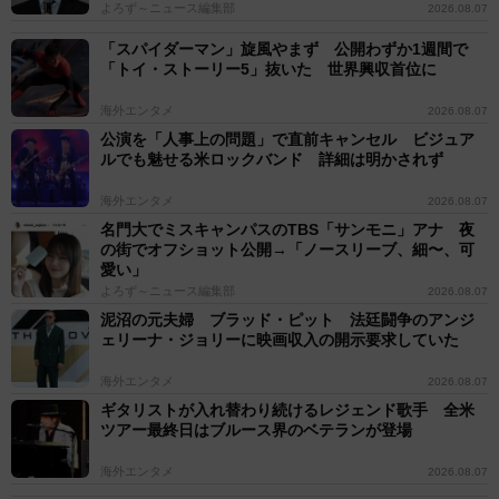
よろず～ニュース編集部
2026.08.07
「スパイダーマン」旋風やまず 公開わずか1週間で
「トイ・ストーリー5」抜いた 世界興収首位に
海外エンタメ
2026.08.07
公演を「人事上の問題」で直前キャンセル ビジュア
ルでも魅せる米ロックバンド 詳細は明かされず
海外エンタメ
2026.08.07
名門大でミスキャンパスのTBS「サンモニ」アナ 夜
の街でオフショット公開→「ノースリーブ、細〜、可
愛い」
よろず～ニュース編集部
2026.08.07
泥沼の元夫婦 ブラッド・ピット 法廷闘争のアンジ
ェリーナ・ジョリーに映画収入の開示要求していた
海外エンタメ
2026.08.07
ギタリストが入れ替わり続けるレジェンド歌手 全米
ツアー最終日はブルース界のベテランが登場
海外エンタメ
2026.08.07