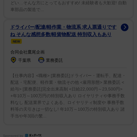
どい…そんな方にとってもおすすめ! 未経験者も大歓迎! 自動
車部品の製造で...
ドライバー/配達/軽作業・物流系 求人票通りです
ね そんな感想多数/軽貨物配送 特別収入もあり
NEW
合同会社鷹尾企画
千葉県
業務委託
【仕事内容】<職種> [業務委託]ドライバー・運転手、配達・
配送・宅配便、軽作業・物流その他 <雇用形態> 業務委託 <
給与> [業務委託]完全出来高制 <日給22,000円～23,500円>
+年10万～100万円の特別収入あり ロイヤリティや事務手数
料なし 配送業界でよくある、ロイヤリティ制度や 事務手数
料等の天引きは一切なし! 年10万～100万の特別収入あり 諸
手当や年3回の繁...
Sponsored by