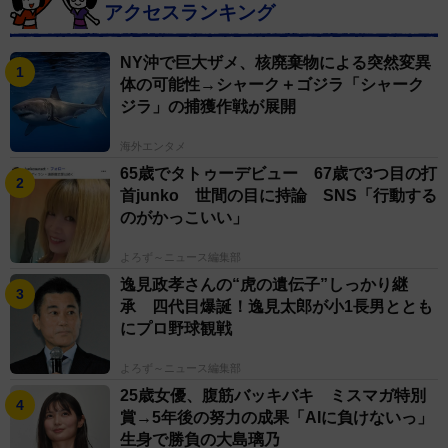
アクセスランキング
NY沖で巨大ザメ、核廃棄物による突然変異
体の可能性→シャーク＋ゴジラ「シャーク
ジラ」の捕獲作戦が展開
海外エンタメ
65歳でタトゥーデビュー 67歳で3つ目の打
首junko 世間の目に持論 SNS「行動する
のがかっこいい」
よろず～ニュース編集部
逸見政孝さんの“虎の遺伝子”しっかり継
承 四代目爆誕！逸見太郎が小1長男ととも
にプロ野球観戦
よろず～ニュース編集部
25歳女優、腹筋バッキバキ ミスマガ特別
賞→5年後の努力の成果「AIに負けないっ」
生身で勝負の大島璃乃