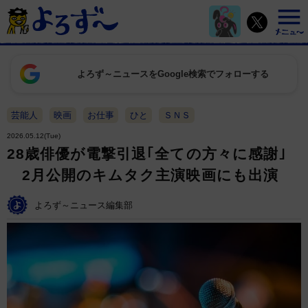
よろず～ニュースをGoogle検索でフォローする
芸能人
映画
お仕事
ひと
ＳＮＳ
2026.05.12(Tue)
28歳俳優が電撃引退｢全ての方々に感謝｣
2月公開のキムタク主演映画にも出演
よろず～ニュース編集部