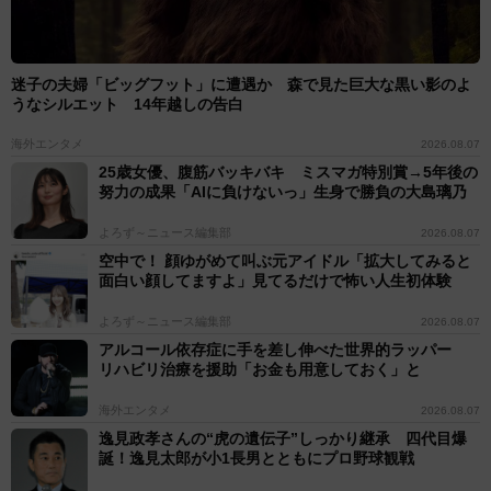
迷子の夫婦「ビッグフット」に遭遇か 森で見た巨大な黒い影のよ
うなシルエット 14年越しの告白
海外エンタメ
2026.08.07
25歳女優、腹筋バッキバキ ミスマガ特別賞→5年後の
努力の成果「AIに負けないっ」生身で勝負の大島璃乃
よろず～ニュース編集部
2026.08.07
空中で！ 顔ゆがめて叫ぶ元アイドル「拡大してみると
面白い顔してますよ」見てるだけで怖い人生初体験
よろず～ニュース編集部
2026.08.07
アルコール依存症に手を差し伸べた世界的ラッパー
リハビリ治療を援助「お金も用意しておく」と
海外エンタメ
2026.08.07
逸見政孝さんの“虎の遺伝子”しっかり継承 四代目爆
誕！逸見太郎が小1長男とともにプロ野球観戦