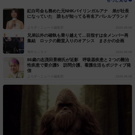
もっと見る
紅白司会も務めた元NHKバイリンガルアナ 弟が社長
になっていた 誰もが知ってる有名アパレルブランド
よろず～ニュース編集部
2026.08.08
兄弟以外の確執も乗り越えて…目指すは全メンバー再
集結 ロックの殿堂入りのオアシス まさかの企画
海外エンタメ
2026.08.08
86歳の志茂田景樹氏が近影 呼吸器疾患と２つの難治
性疾患で要介護5 訪問介護、看護生活もポジティブ発
信
よろず～ニュース編集部
2026.08.08